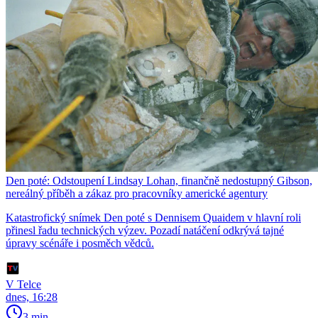
Den poté: Odstoupení Lindsay Lohan, finančně nedostupný Gibson,
nereálný příběh a zákaz pro pracovníky americké agentury
Katastrofický snímek Den poté s Dennisem Quaidem v hlavní roli
přinesl řadu technických výzev. Pozadí natáčení odkrývá tajné
úpravy scénáře i posměch vědců.
V Telce
dnes, 16:28
3 min