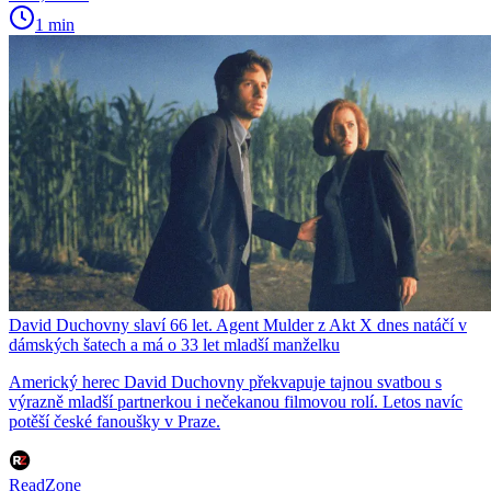
1 min
David Duchovny slaví 66 let. Agent Mulder z Akt X dnes natáčí v
dámských šatech a má o 33 let mladší manželku
Americký herec David Duchovny překvapuje tajnou svatbou s
výrazně mladší partnerkou i nečekanou filmovou rolí. Letos navíc
potěší české fanoušky v Praze.
ReadZone