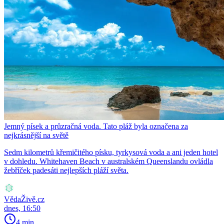
Jemný písek a průzračná voda. Tato pláž byla označena za
nejkrásnější na světě
Sedm kilometrů křemičitého písku, tyrkysová voda a ani jeden hotel
v dohledu. Whitehaven Beach v australském Queenslandu ovládla
žebříček padesáti nejlepších pláží světa.
VědaŽivě.cz
dnes, 16:50
4 min