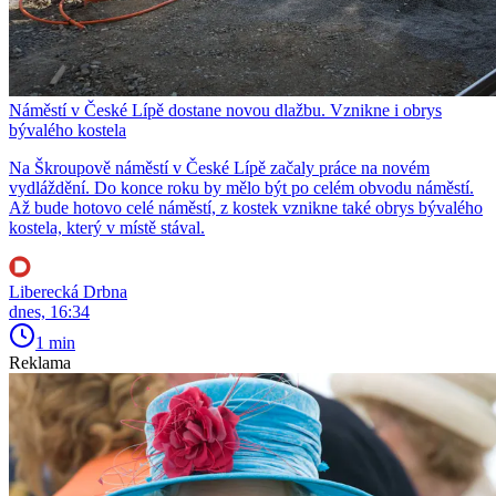
Náměstí v České Lípě dostane novou dlažbu. Vznikne i obrys
bývalého kostela
Na Škroupově náměstí v České Lípě začaly práce na novém
vydláždění. Do konce roku by mělo být po celém obvodu náměstí.
Až bude hotovo celé náměstí, z kostek vznikne také obrys bývalého
kostela, který v místě stával.
Liberecká Drbna
dnes, 16:34
1 min
Reklama