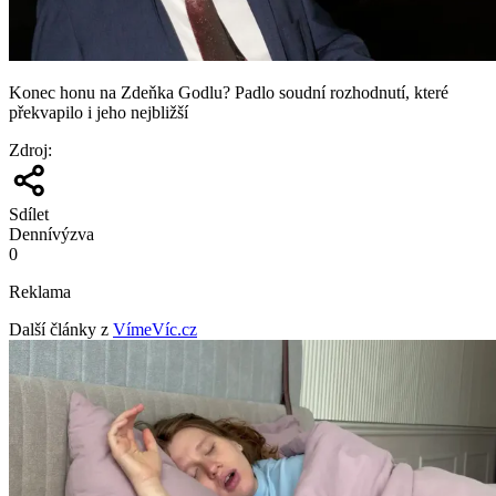
Konec honu na Zdeňka Godlu? Padlo soudní rozhodnutí, které
překvapilo i jeho nejbližší
Zdroj
:
Sdílet
Denní
výzva
0
Reklama
Další články z
VímeVíc.cz