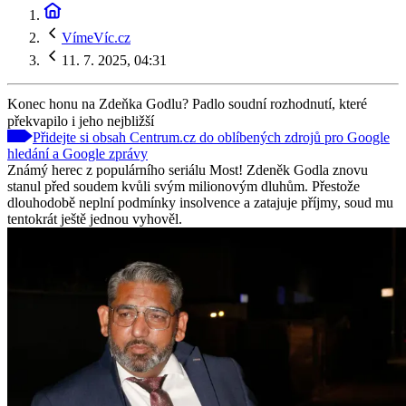
VímeVíc.cz
11. 7. 2025, 04:31
Konec honu na Zdeňka Godlu? Padlo soudní rozhodnutí, které
překvapilo i jeho nejbližší
Přidejte si obsah Centrum.cz do oblíbených zdrojů pro Google
hledání a Google zprávy
Známý herec z populárního seriálu Most! Zdeněk Godla znovu
stanul před soudem kvůli svým milionovým dluhům. Přestože
dlouhodobě neplní podmínky insolvence a zatajuje příjmy, soud mu
tentokrát ještě jednou vyhověl.