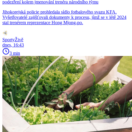
podezření kolem jmenování trenéra národního týmu
Jihokorejská policie prohledala sídlo fotbalového svazu KFA.
Vyšetřovatelé zajišťovali dokumenty k procesu, jímž se v létě 2024
stal trenérem reprezentace Hong Mjong-po.
SportyŽivě
dnes, 16:43
3 min