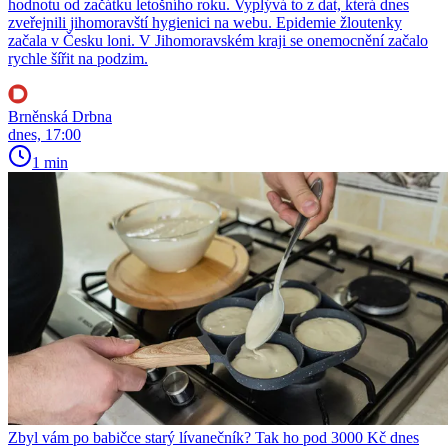
hodnotu od začátku letošního roku. Vyplývá to z dat, která dnes
zveřejnili jihomoravští hygienici na webu. Epidemie žloutenky
začala v Česku loni. V Jihomoravském kraji se onemocnění začalo
rychle šířit na podzim.
Brněnská Drbna
dnes, 17:00
1 min
Zbyl vám po babičce starý lívanečník? Tak ho pod 3000 Kč dnes