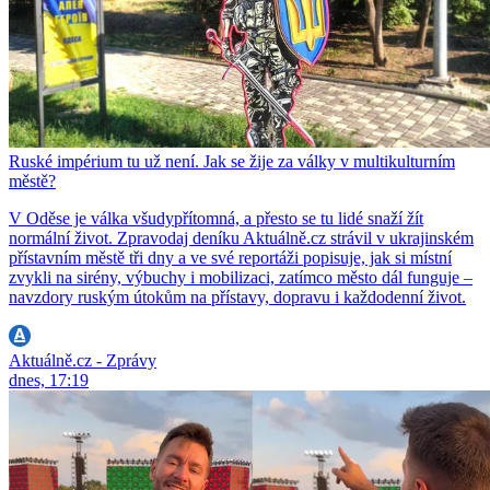
Ruské impérium tu už není. Jak se žije za války v multikulturním
městě?
V Oděse je válka všudypřítomná, a přesto se tu lidé snaží žít
normální život. Zpravodaj deníku Aktuálně.cz strávil v ukrajinském
přístavním městě tři dny a ve své reportáži popisuje, jak si místní
zvykli na sirény, výbuchy i mobilizaci, zatímco město dál funguje –
navzdory ruským útokům na přístavy, dopravu i každodenní život.
Aktuálně.cz - Zprávy
dnes, 17:19