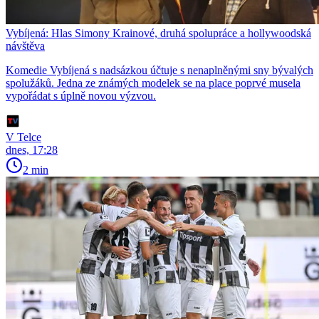
Vybíjená: Hlas Simony Krainové, druhá spolupráce a hollywoodská
návštěva
Komedie Vybíjená s nadsázkou účtuje s nenaplněnými sny bývalých
spolužáků. Jedna ze známých modelek se na place poprvé musela
vypořádat s úplně novou výzvou.
V Telce
dnes, 17:28
2 min