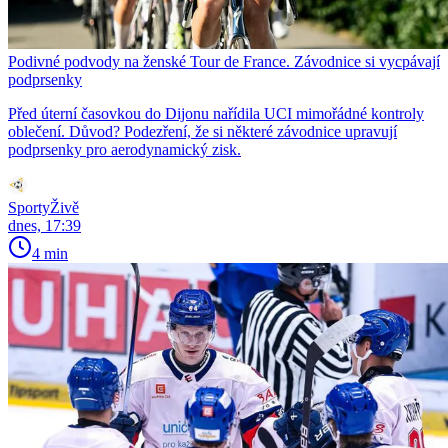
Podivné podvody na ženské Tour de France. Závodnice si vycpávají
podprsenky
Před úterní časovkou do Dijonu nařídila UCI mimořádné kontroly
oblečení. Důvod? Podezření, že si některé závodnice upravují
podprsenky pro aerodynamický zisk.
SportyŽivě
dnes, 17:39
4 min