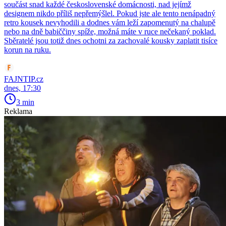
součást snad každé československé domácnosti, nad jejímž
designem nikdo příliš nepřemýšlel. Pokud jste ale tento nenápadný
retro kousek nevyhodili a dodnes vám leží zapomenutý na chalupě
nebo na dně babiččiny spíže, možná máte v ruce nečekaný poklad.
Sběratelé jsou totiž dnes ochotni za zachovalé kousky zaplatit tisíce
korun na ruku.
FAJNTIP.cz
dnes, 17:30
3 min
Reklama