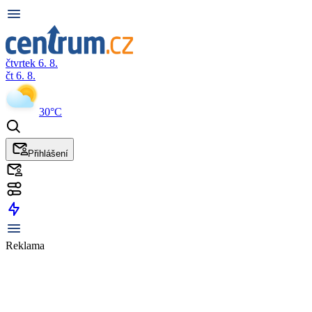
čtvrtek 6. 8.
čt 6. 8.
30°C
Přihlášení
Reklama