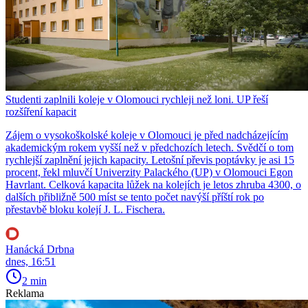
Studenti zaplnili koleje v Olomouci rychleji než loni. UP řeší
rozšíření kapacit
Zájem o vysokoškolské koleje v Olomouci je před nadcházejícím
akademickým rokem vyšší než v předchozích letech. Svědčí o tom
rychlejší zaplnění jejich kapacity. Letošní převis poptávky je asi 15
procent, řekl mluvčí Univerzity Palackého (UP) v Olomouci Egon
Havrlant. Celková kapacita lůžek na kolejích je letos zhruba 4300, o
dalších přibližně 500 míst se tento počet navýší příští rok po
přestavbě bloku kolejí J. L. Fischera.
Hanácká Drbna
dnes, 16:51
2 min
Reklama