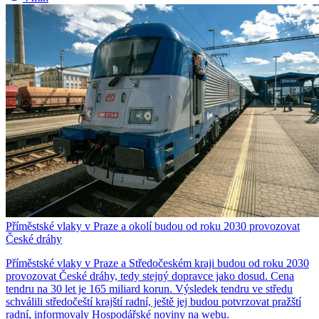
Příměstské vlaky v Praze a okolí budou od roku 2030 provozovat
České dráhy
Příměstské vlaky v Praze a Středočeském kraji budou od roku 2030
provozovat České dráhy, tedy stejný dopravce jako dosud. Cena
tendru na 30 let je 165 miliard korun. Výsledek tendru ve středu
schválili středočeští krajští radní, ještě jej budou potvrzovat pražští
radní, informovaly Hospodářské noviny na webu.