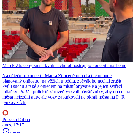
Marek Ztracený zrušil kvůli suchu ohňostroj po koncertu na Letné
Na pátečním koncertu Marka Ztraceného na Letné nebude
plánovaný ohňostroj na věžích u pódia, zpěvák ho nechal zrušit
kvůli suchu a také s ohledem na místní obyvatele a jejich zvířecí
miláčky. Pražští policisté zároveň vyzvali návštěvníky, aby do centra
města nejezdili auty, ale vozy zaparkovali na okraji města na P+R
parkovištích.
Pražská Drbna
dnes, 17:17