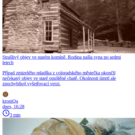
Strašlivý objev ve starém komíně. Rodina našla syna po sedmi
letech
Případ zmizelého mladíka z coloradského městečka ukončil
nečekaný objev ve staré opuštěné chatě. Okolnosti úmrtí ale
zpochybňují vyšetřovací verzi.
kroniQa
dnes, 16:28
3 min