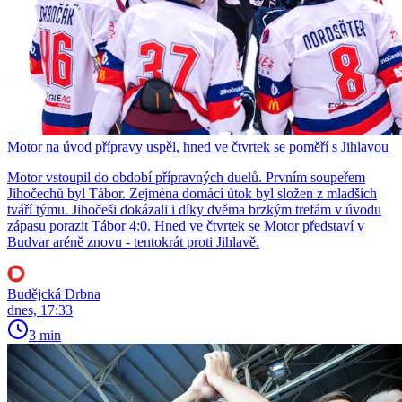
Motor na úvod přípravy uspěl, hned ve čtvrtek se poměří s Jihlavou
Motor vstoupil do období přípravných duelů. Prvním soupeřem
Jihočechů byl Tábor. Zejména domácí útok byl složen z mladších
tváří týmu. Jihočeši dokázali i díky dvěma brzkým trefám v úvodu
zápasu porazit Tábor 4:0. Hned ve čtvrtek se Motor představí v
Budvar aréně znovu - tentokrát proti Jihlavě.
Budějcká Drbna
dnes, 17:33
3 min