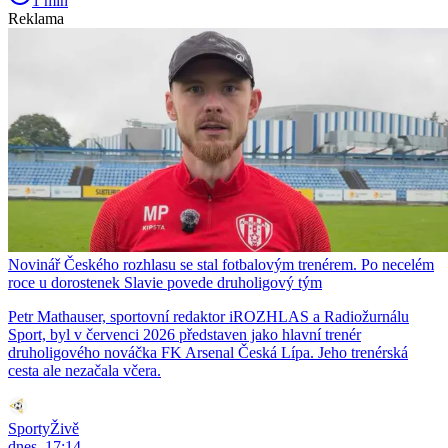
1 min
Reklama
Novinář Českého rozhlasu se stal fotbalovým trenérem. Po necelém
roce u dorostenek Slavie povede druholigový tým
Petr Mathauser, sportovní redaktor iROZHLAS a Radiožurnálu
Sport, byl v červenci 2026 představen jako hlavní trenér
druholigového nováčka FK Arsenal Česká Lípa. Jeho trenérská
cesta ale nezačala včera.
SportyŽivě
dnes, 17:14