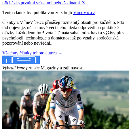
přichází s prvními vráskami nebo šedinami. Z...
Tento článek byl publikován ze zdrojů
VímeVíc.cz
Články z VímeVíce.cz přinášejí rozmanitý obsah pro každého, kdo
rád objevuje, učí se nové věci nebo hledá odpovědi na praktické
otázky každodenního života. Témata sahají od zdraví a výživy přes
psychologii, technologie a domácnost až po vztahy, společenská
pozorování nebo nevšední...
Všechny články tohoto autora →
Vybrali jsme pro vás
Magazíny a zajímavosti