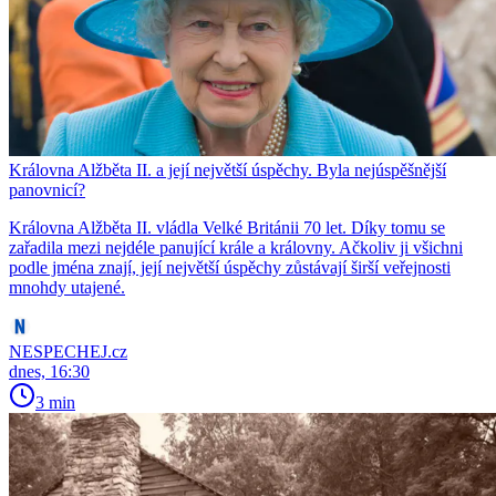
Královna Alžběta II. a její největší úspěchy. Byla nejúspěšnější
panovnicí?
Královna Alžběta II. vládla Velké Británii 70 let. Díky tomu se
zařadila mezi nejdéle panující krále a královny. Ačkoliv ji všichni
podle jména znají, její největší úspěchy zůstávají širší veřejnosti
mnohdy utajené.
NESPECHEJ.cz
dnes, 16:30
3 min