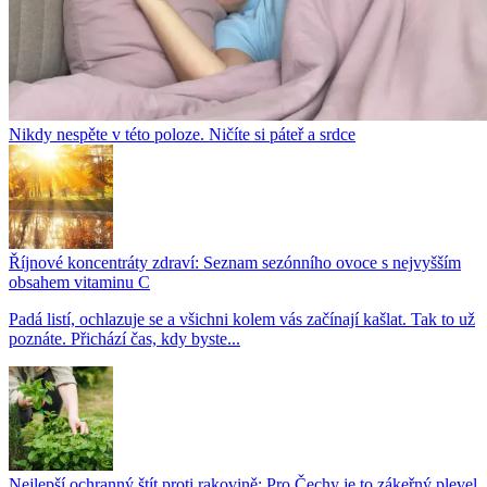
Nikdy nespěte v této poloze. Ničíte si páteř a srdce
Říjnové koncentráty zdraví: Seznam sezónního ovoce s nejvyšším
obsahem vitaminu C
Padá listí, ochlazuje se a všichni kolem vás začínají kašlat. Tak to už
poznáte. Přichází čas, kdy byste...
Nejlepší ochranný štít proti rakovině: Pro Čechy je to zákeřný plevel