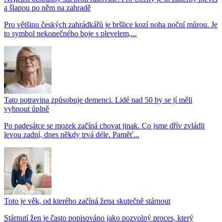
a šlapou po něm na zahradě
Pro většinu českých zahrádkářů je bršlice kozí noha noční můrou. Je
to symbol nekonečného boje s plevelem,...
Tato potravina způsobuje demenci. Lidé nad 50 by se jí měli
vyhnout úplně
Po padesátce se mozek začíná chovat jinak. Co jsme dřív zvládli
levou zadní, dnes někdy trvá déle. Paměť...
Toto je věk, od kterého začíná žena skutečně stárnout
Stárnutí žen je často popisováno jako pozvolný proces, který