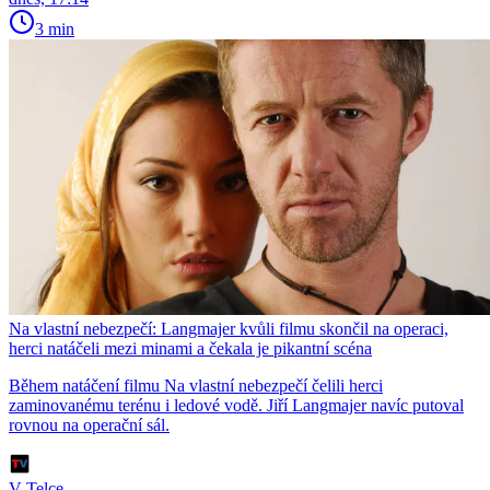
3 min
Na vlastní nebezpečí: Langmajer kvůli filmu skončil na operaci,
herci natáčeli mezi minami a čekala je pikantní scéna
Během natáčení filmu Na vlastní nebezpečí čelili herci
zaminovanému terénu i ledové vodě. Jiří Langmajer navíc putoval
rovnou na operační sál.
V Telce