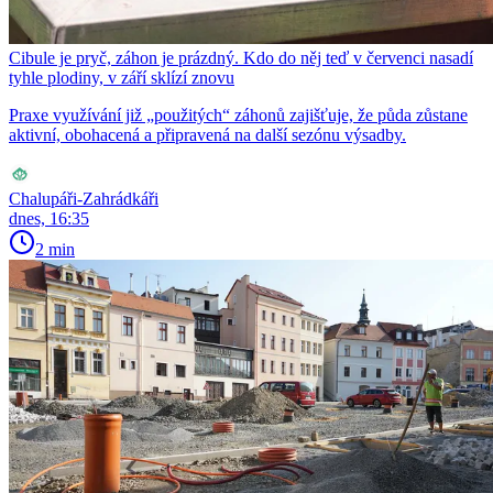
Cibule je pryč, záhon je prázdný. Kdo do něj teď v červenci nasadí
tyhle plodiny, v září sklízí znovu
Praxe využívání již „použitých“ záhonů zajišťuje, že půda zůstane
aktivní, obohacená a připravená na další sezónu výsadby.
Chalupáři-Zahrádkáři
dnes, 16:35
2 min