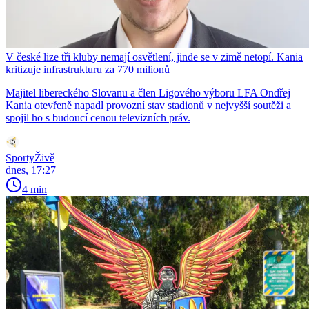
V české lize tři kluby nemají osvětlení, jinde se v zimě netopí. Kania
kritizuje infrastrukturu za 770 milionů
Majitel libereckého Slovanu a člen Ligového výboru LFA Ondřej
Kania otevřeně napadl provozní stav stadionů v nejvyšší soutěži a
spojil ho s budoucí cenou televizních práv.
SportyŽivě
dnes, 17:27
4 min