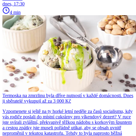
dnes, 17:30
4 min
Termoska na zmrzlinu byla dříve nutností v každé domácnosti. Dnes
ji sběratelé vykupují až za 3 000 Kč
Vzpomenete si ještě na ty horké letní neděle za časů socialismu, kdy
vás rodiče poslali do místní cukrárny pro víkendový dezert? V ruce
jste svírali zvláštní, překvapivě těžkou nádobu s korkovým špuntem
a cestou zpátky jste museli pořádně utíkat, aby se obsah uvnitř
neproměnil v tekutou katastrofu. Tehdy to byla naprosto běžná