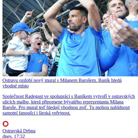
Ostravu ozdobí nový mural s Milanem Barošem. Baník hledá
vhodné místo
Společnost Radegast ve spolupráci s Baníkem vytvoří v ostravských
ulicích malbu, která připomene bývalého reprezentanta Milana
Baroše. Pro mural teď hledají vhodnou zeď. Tu mohou nabídnout
samotní fanoušci i široká veřejnost.
Ostravská Drbna
dnes, 17:32