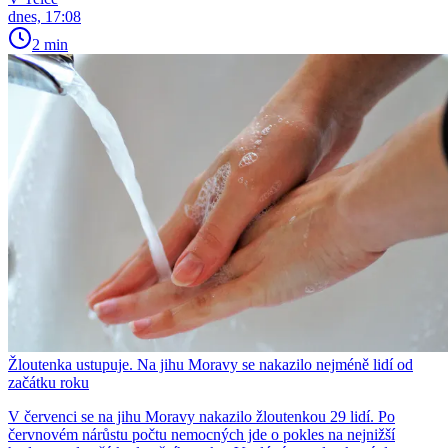
dnes, 17:08
2 min
Žloutenka ustupuje. Na jihu Moravy se nakazilo nejméně lidí od
začátku roku
V červenci se na jihu Moravy nakazilo žloutenkou 29 lidí. Po
červnovém nárůstu počtu nemocných jde o pokles na nejnižší