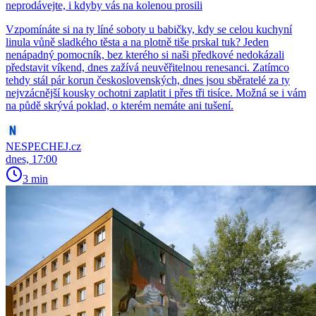
neprodávejte, i kdyby vás na kolenou prosili
Vzpomínáte si na ty líné soboty u babičky, kdy se celou kuchyní
linula vůně sladkého těsta a na plotně tiše prskal tuk? Jeden
nenápadný pomocník, bez kterého si naši předkové nedokázali
představit víkend, dnes zažívá neuvěřitelnou renesanci. Zatímco
tehdy stál pár korun československých, dnes jsou sběratelé za ty
nejvzácnější kousky ochotni zaplatit i přes tři tisíce. Možná se i vám
na půdě skrývá poklad, o kterém nemáte ani tušení.
NESPECHEJ.cz
dnes, 17:00
3 min