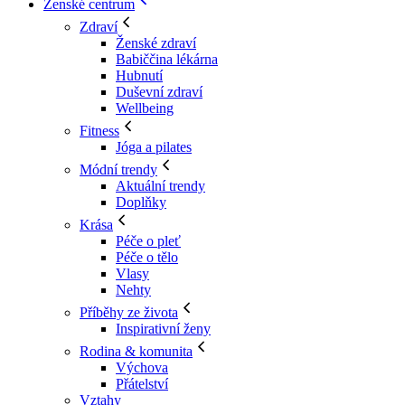
Ženské centrum
Zdraví
Ženské zdraví
Babiččina lékárna
Hubnutí
Duševní zdraví
Wellbeing
Fitness
Jóga a pilates
Módní trendy
Aktuální trendy
Doplňky
Krása
Péče o pleť
Péče o tělo
Vlasy
Nehty
Příběhy ze života
Inspirativní ženy
Rodina & komunita
Výchova
Přátelství
Vztahy