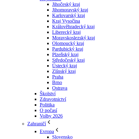
Jihočeský kraj
Jihomoravský kraj
Karlovarský kraj
Kraj Vysočina
Králověhradecký kraj
Liberecký kraj
Moravskoslezský kraj
Olomoucký kraj
Pardubický kraj
Plzeňský kraj
Středočeský kraj
Ústecký kraj
Zlínský kraj
Praha
Brno
Ostrava
Školství
Zdravotnictví
Politika
O počasí
Volby 2026
Zahraničí
Evropa
Slovensko