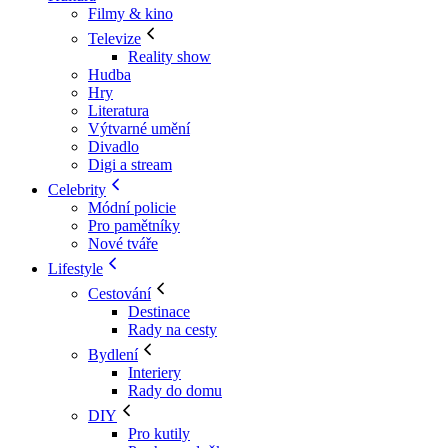
Filmy & kino
Televize
Reality show
Hudba
Hry
Literatura
Výtvarné umění
Divadlo
Digi a stream
Celebrity
Módní policie
Pro pamětníky
Nové tváře
Lifestyle
Cestování
Destinace
Rady na cesty
Bydlení
Interiery
Rady do domu
DIY
Pro kutily