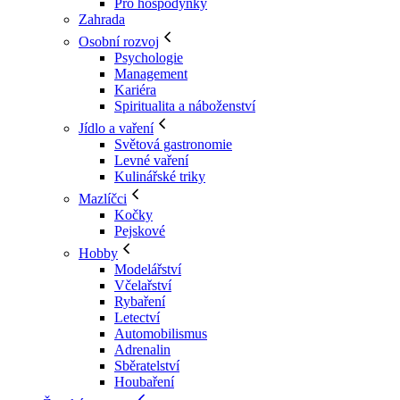
Pro hospodyňky
Zahrada
Osobní rozvoj
Psychologie
Management
Kariéra
Spiritualita a náboženství
Jídlo a vaření
Světová gastronomie
Levné vaření
Kulinářské triky
Mazlíčci
Kočky
Pejskové
Hobby
Modelářství
Včelařství
Rybaření
Letectví
Automobilismus
Adrenalin
Sběratelství
Houbaření