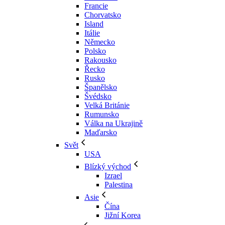
Francie
Chorvatsko
Island
Itálie
Německo
Polsko
Rakousko
Řecko
Rusko
Španělsko
Švédsko
Velká Británie
Rumunsko
Válka na Ukrajině
Maďarsko
Svět
USA
Blízký východ
Izrael
Palestina
Asie
Čína
Jižní Korea