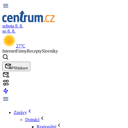
sobota 8. 8.
so 8. 8.
27°C
Internet
Firmy
Recepty
Slovníky
Přihlášení
Zprávy
Domácí
Regionální