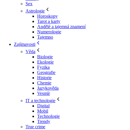
Sex
Astrologie
Horoskopy
Tarot a karty
Andělé a tajemná znamení
Numerologie
Tajemno
Zajímavosti
Věda
Biologie
Ekologie
Fyzika
Geografie
Historie
Chemie
Jazykověda
Vesmír
IT a technologie
Digital
Mobil
Technologie
Trendy
True crime