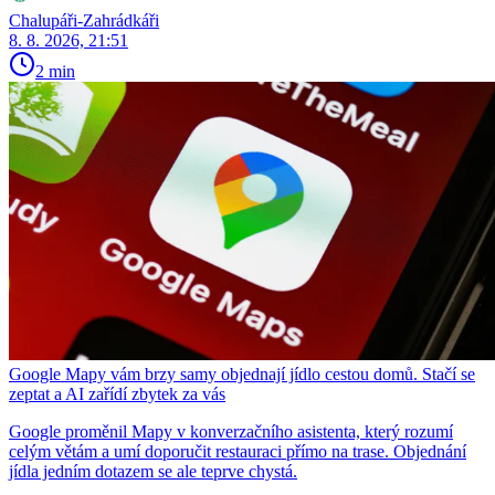
Chalupáři-Zahrádkáři
8. 8. 2026, 21:51
2 min
Google Mapy vám brzy samy objednají jídlo cestou domů. Stačí se
zeptat a AI zařídí zbytek za vás
Google proměnil Mapy v konverzačního asistenta, který rozumí
celým větám a umí doporučit restauraci přímo na trase. Objednání
jídla jedním dotazem se ale teprve chystá.