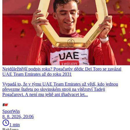
Nejdůležitější podpis roku? Pogačarův dědic Del Toro se zavázal
UAE Team Emirates až do roku 2031
Vypadá to, že v týmu UAE Team Emirates už vědí, kdo jednou
převezme štafetu po slovinském stroji na vítězství Tadeji
Pogačarovi. A není mu ještě ani třiadvacet let...
SportWin
8. 8. 2026, 20:06
1 min
Reklama