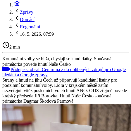
Zprávy
Domácí
Regionální
16. 5. 2026, 07:59
2 min
Komunální volby se blíží, chystají se kandidátky. Současná
primátorka povede hnutí Naše Česko
Přidejte si obsah Centrum.cz do oblíbených zdrojů pro Google
hledání a Google zprávy
Strany a hnutí na jihu Čech už připravují kandidátní listiny pro
podzimní komunální volby. Lídra v krajském městě zatím
nezveřejnil vítěz posledních voleb hnutí ANO. ODS zřejmě povede
krajský předseda Jiří Borovka, Hnutí Naše Česko současná
primátorka Dagmar Škodová Parmová.