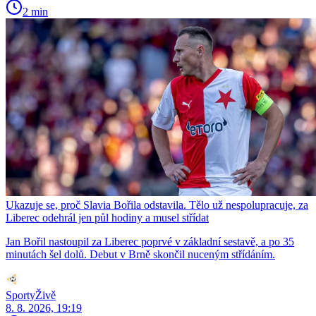
2 min
Ukazuje se, proč Slavia Bořila odstavila. Tělo už nespolupracuje, za
Liberec odehrál jen půl hodiny a musel střídat
Jan Bořil nastoupil za Liberec poprvé v základní sestavě, a po 35
minutách šel dolů. Debut v Brně skončil nuceným střídáním.
SportyŽivě
8. 8. 2026, 19:19