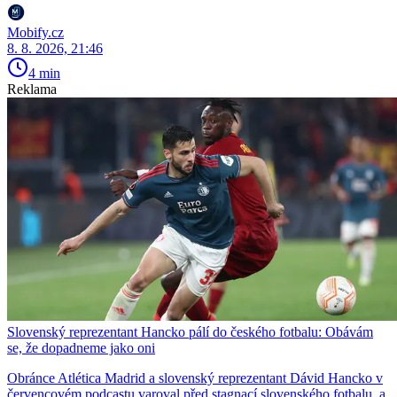
Mobify.cz
8. 8. 2026, 21:46
4 min
Reklama
Slovenský reprezentant Hancko pálí do českého fotbalu: Obávám
se, že dopadneme jako oni
Obránce Atlética Madrid a slovenský reprezentant Dávid Hancko v
červencovém podcastu varoval před stagnací slovenského fotbalu, a