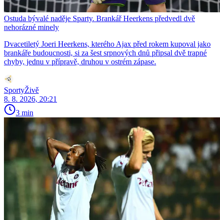
Ostuda bývalé naděje Sparty. Brankář Heerkens předvedl dvě
nehorázné minely
Dvacetiletý Joeri Heerkens, kterého Ajax před rokem kupoval jako
brankáře budoucnosti, si za šest srpnových dnů připsal dvě trapné
chyby, jednu v přípravě, druhou v ostrém zápase.
SportyŽivě
8. 8. 2026, 20:21
3 min