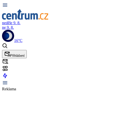
neděle 9. 8.
ne 9. 8.
16°C
Přihlášení
Reklama