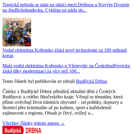
Tragická nehoda se stala na silnici mezi Deštnou a Novým Dvorem
na Jindřichohradecku. Cyklista po pádu do...
Vodní elektrárna Kořensko získá nové technologie za 100 milionů
korun
Malá vodní elektrárna Kořensko u Všemyslic na Českobudějovicku
získá díky modernizaci za více než 100...
Tento článek byl publikován ze zdrojů
Budějcká Drbna
Články z Budějcké Drbny přinášejí aktuální dění z Českých
Budějovic a celého Jihočeského kraje. Věnují se tématům, která
přímo ovlivňují život místních obyvatel – od politiky, dopravy a
školství přes kriminalitu až po kulturu, sport a každodenní
zajímavosti z regionu. Obsah je čtivý, svižný a...
Všechny články tohoto autora →