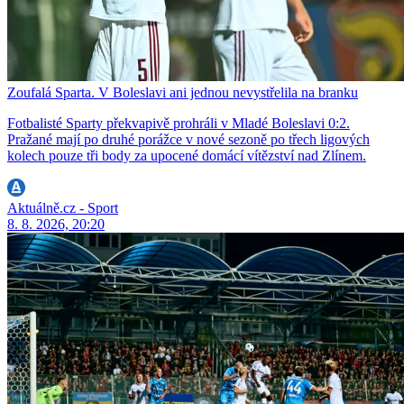
Zoufalá Sparta. V Boleslavi ani jednou nevystřelila na branku
Fotbalisté Sparty překvapivě prohráli v Mladé Boleslavi 0:2.
Pražané mají po druhé porážce v nové sezoně po třech ligových
kolech pouze tři body za upocené domácí vítězství nad Zlínem.
Aktuálně.cz - Sport
8. 8. 2026, 20:20