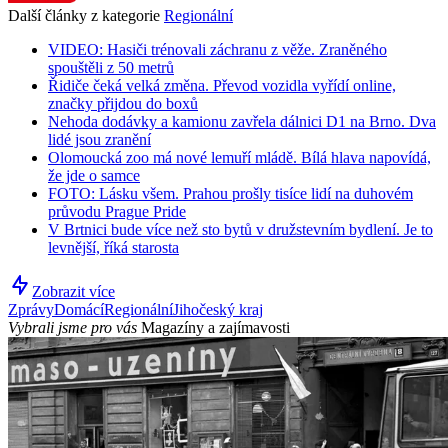
Další články z kategorie
Regionální
VIDEO: Hasiči trénovali záchranu z věže. Zraněného
spouštěli z 50 metrů
Řidiče čeká velká změna. Převod vozidla vyřídí online,
značky přijdou do boxů
Nehoda dodávky a kamionu zavřela dálnici D1 na Brno. Dva
lidé jsou zranění
Olomoucká zoo má nové lemuří mládě. Bílá hlava napovídá,
že jde o samce
FOTO: Lásku všem. Prahou prošly tisíce lidí na duhovém
průvodu Prague Pride
V Brtnici bude více než sto bytů v družstevním bydlení. Je to
levnější, říká starosta
Zobrazit více
Zprávy
Domácí
Regionální
Jihočeský kraj
Vybrali jsme pro vás
Magazíny a zajímavosti