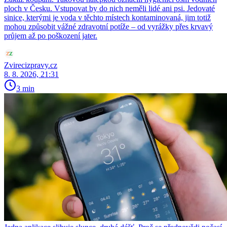
ploch v Česku. Vstupovat by do nich neměli lidé ani psi. Jedovaté
sinice, kterými je voda v těchto místech kontaminovaná, jim totiž
mohou způsobit vážné zdravotní potíže – od vyrážky přes krvavý
průjem až po poškození jater.
Zvirecizpravy.cz
8. 8. 2026, 21:31
3 min