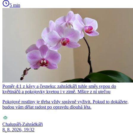
5 min
Poměr 4:1 z kávy a česneku: zahrádkáři tuhle směs sypou do
květináčů a pokojovky kvetou i v zimě. Mšice z ní utečou
Pokojové rostliny je třeba vždy správně vyživit. Pokud to dokážete,
budou vám dělat radost po opravdu dlouhá léta.
Chalupáři-Zahrádkáři
8. 8. 2026, 19:32