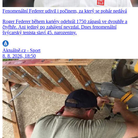
Fenomenální Federer udivil i počinem, za který se pohár nedává
Roger Federer během kariéry odehrál 1750 zápasů ve dvouhře a
čtyřhře. Ani jediný po zahájení nevzdal. Dnes fenomenální
švýcarský tenista slaví 45. narozeniny.
Aktuálně.cz - Sport
8. 8. 2026, 18:50