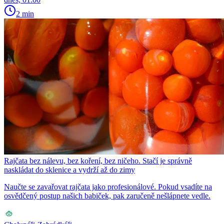
2 min
Rajčata bez nálevu, bez koření, bez ničeho. Stačí je správně
naskládat do sklenice a vydrží až do zimy
Naučte se zavařovat rajčata jako profesionálové. Pokud vsadíte na
osvědčený postup našich babiček, pak zaručeně nešlápnete vedle.