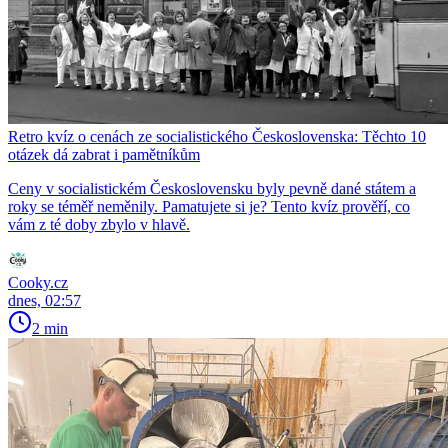
Retro kvíz o cenách ze socialistického Československa: Těchto 10
otázek dá zabrat i pamětníkům
Ceny v socialistickém Československu byly pevně dané státem a
roky se téměř neměnily. Pamatujete si je? Tento kvíz prověří, co
vám z té doby zbylo v hlavě.
Cooky.cz
dnes, 02:57
2 min