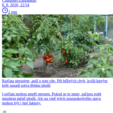
Chalupáři-Zahrádkáři
8. 8. 2026, 22:54
2 min
Rajčata stresujete, aniž o tom víte. Pět běžných chyb, kvůli kterým
keře nasadí sotva třetinu plodů
I rajčata mohou utrpět stresem. Pokud se to stane, začnou rodit
mnohem méně plodů. Ale na vině jejich neuspokojivého stavu
mohou být i jiné faktory.