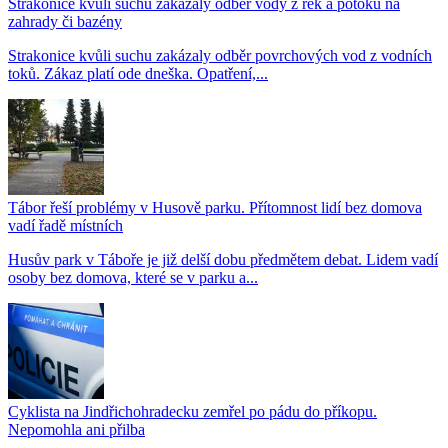
Strakonice kvůli suchu zakázaly odběr vody z řek a potoků na
zahrady či bazény
Strakonice kvůli suchu zakázaly odběr povrchových vod z vodních
toků. Zákaz platí ode dneška. Opatření,...
Tábor řeší problémy v Husově parku. Přítomnost lidí bez domova
vadí řadě místních
Husův park v Táboře je již delší dobu předmětem debat. Lidem vadí
osoby bez domova, které se v parku a...
Cyklista na Jindřichohradecku zemřel po pádu do příkopu.
Nepomohla ani přilba