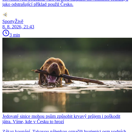
jako odstrašující příklad použil Česko.
SportyŽivě
8. 8. 2026, 21:43
3 min
Jedovaté sinice mohou psům způsobit krvavý průjem i poškodit
játra. Víme, kde v Česku to hrozí
Zákaz koupání. Takovou nálepkou označili hygienici osm vodních