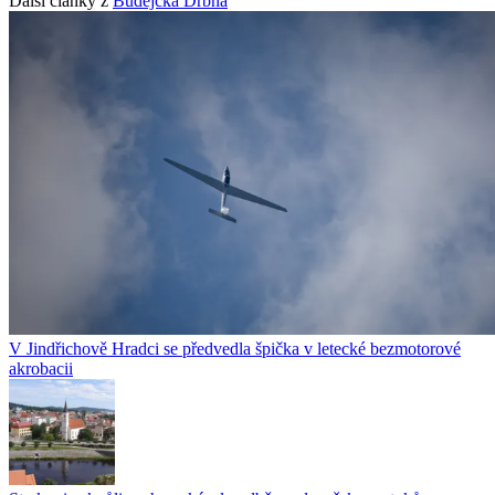
Další články z
Budějcká Drbna
V Jindřichově Hradci se předvedla špička v letecké bezmotorové
akrobacii