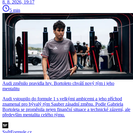
8. 8. 2026, 19:17
5 min
Audi změnilo pravidla hry. Bortoleto chválí nový tým i jeho
mentalitu
Audi vstoupilo do formule 1 s velkými ambicemi a jeho příchod
znamenal pro bývalý tým Sauber zásadní změnu. Podle Gabriela
Bortoleta se proměnila nejen finanční situace a technické zázemí, ale
především mentalita celého týmu.
SvětFormule.cz