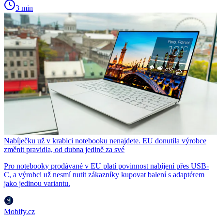
3 min
Nabíječku už v krabici notebooku nenajdete. EU donutila výrobce
změnit pravidla, od dubna jedině za své
Pro notebooky prodávané v EU platí povinnost nabíjení přes USB-
C, a výrobci už nesmí nutit zákazníky kupovat balení s adaptérem
jako jedinou variantu.
Mobify.cz