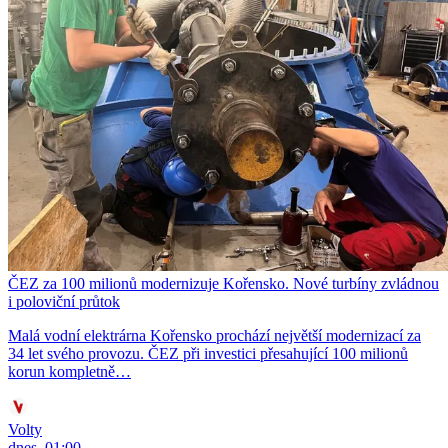
ČEZ za 100 milionů modernizuje Kořensko. Nové turbíny zvládnou
i poloviční průtok
Malá vodní elektrárna Kořensko prochází největší modernizací za
34 let svého provozu. ČEZ při investici přesahující 100 milionů
korun kompletně…
Volty
dnes, 01:00