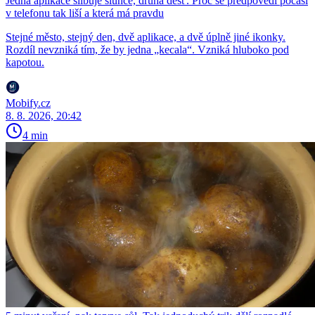
Jedna aplikace slibuje slunce, druhá déšť. Proč se předpovědi počasí
v telefonu tak liší a která má pravdu
Stejné město, stejný den, dvě aplikace, a dvě úplně jiné ikonky.
Rozdíl nevzniká tím, že by jedna „kecala“. Vzniká hluboko pod
kapotou.
Mobify.cz
8. 8. 2026, 20:42
4 min