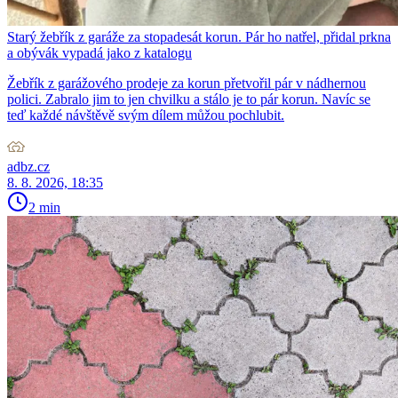
Starý žebřík z garáže za stopadesát korun. Pár ho natřel, přidal prkna
a obývák vypadá jako z katalogu
Žebřík z garážového prodeje za korun přetvořil pár v nádhernou
polici. Zabralo jim to jen chvilku a stálo je to pár korun. Navíc se
teď každé návštěvě svým dílem můžou pochlubit.
adbz.cz
8. 8. 2026, 18:35
2 min