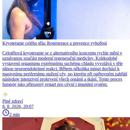
Kryoterapie celého těla: Regenerace a prevence vyhoření
Celotělová kryoterapie se z alternativního konceptu rychle mění v
uznávanou součást moderní regenerační medicíny. Krátkodobé
vystavení organismu extrémnímu suchému chladu vyvolává v těle
silnou neuroendokrinní reakci. Během několika minut dochází k
masivnímu perifernímu stažení cév, po kterém při opětovném zahřátí
následuje intenzivní prokrvení všech orgánů a tkání. Tento proces
funguje jako přirozený restart pro cévní i imunitní systém.
Plné zdraví
8. 8. 2026, 20:07
2 min