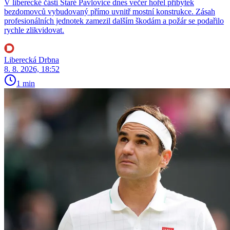
V liberecké části Staré Pavlovice dnes večer hořel příbytek
bezdomovců vybudovaný přímo uvnitř mostní konstrukce. Zásah
profesionálních jednotek zamezil dalším škodám a požár se podařilo
rychle zlikvidovat.
Liberecká Drbna
8. 8. 2026, 18:52
1 min