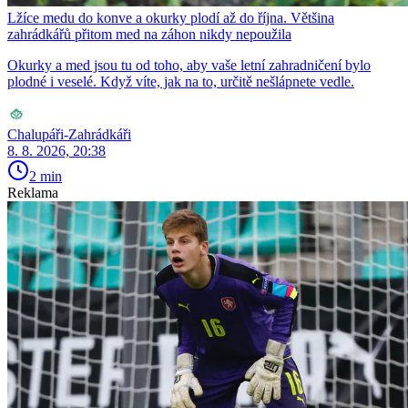
Lžíce medu do konve a okurky plodí až do října. Většina
zahrádkářů přitom med na záhon nikdy nepoužila
Okurky a med jsou tu od toho, aby vaše letní zahradničení bylo
plodné i veselé. Když víte, jak na to, určitě nešlápnete vedle.
Chalupáři-Zahrádkáři
8. 8. 2026, 20:38
2 min
Reklama