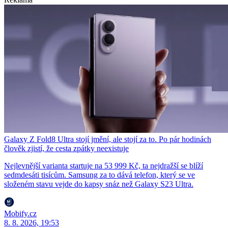
Galaxy Z Fold8 Ultra stojí jmění, ale stojí za to. Po pár hodinách
člověk zjistí, že cesta zpátky neexistuje
Nejlevnější varianta startuje na 53 999 Kč, ta nejdražší se blíží
sedmdesáti tisícům. Samsung za to dává telefon, který se ve
složeném stavu vejde do kapsy snáz než Galaxy S23 Ultra.
Mobify.cz
8. 8. 2026, 19:53