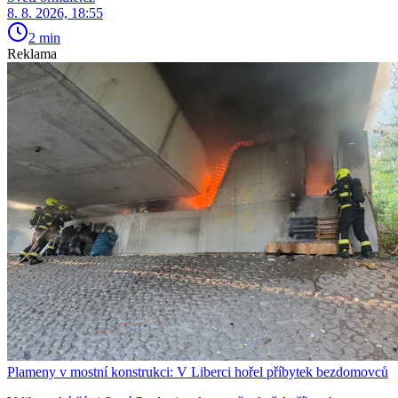
8. 8. 2026, 18:55
2 min
Reklama
Plameny v mostní konstrukci: V Liberci hořel příbytek bezdomovců