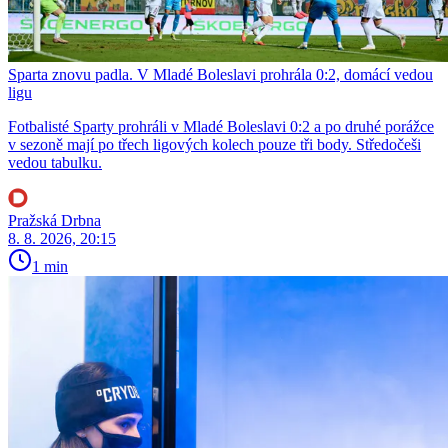
Sparta znovu padla. V Mladé Boleslavi prohrála 0:2, domácí vedou
ligu
Fotbalisté Sparty prohráli v Mladé Boleslavi 0:2 a po druhé porážce
v sezoně mají po třech ligových kolech pouze tři body. Středočeši
vedou tabulku.
Pražská Drbna
8. 8. 2026, 20:15
1 min