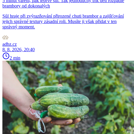
5 minut vaření, pak teprve sůl. Tak jednoduchý trik dělí rozpadlé
brambory od dokonalých
Sůl hraje při zvýrazňování přirozené chuti brambor a zajišťování
jejich správné textury zásadní roli. Musíte ji však přidat v ten
správný moment.
adbz.cz
8. 8. 2026, 20:40
2 min