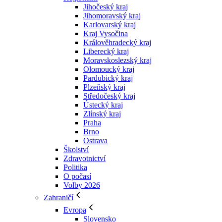
Jihočeský kraj
Jihomoravský kraj
Karlovarský kraj
Kraj Vysočina
Králověhradecký kraj
Liberecký kraj
Moravskoslezský kraj
Olomoucký kraj
Pardubický kraj
Plzeňský kraj
Středočeský kraj
Ústecký kraj
Zlínský kraj
Praha
Brno
Ostrava
Školství
Zdravotnictví
Politika
O počasí
Volby 2026
Zahraničí
Evropa
Slovensko