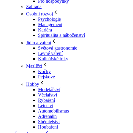
Pro hospodyňky
Zahrada
Osobní rozvoj
Psychologie
Management
Kariéra
Spiritualita a náboženství
Jídlo a vaření
Světová gastronomie
Levné vaření
Kulinářské triky
Mazlíčci
Kočky
Pejskové
Hobby
Modelářství
Včelařství
Rybaření
Letectví
Automobilismus
Adrenalin
Sběratelství
Houbaření