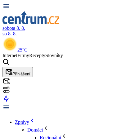
sobota 8. 8.
so 8. 8.
25°C
Internet
Firmy
Recepty
Slovníky
Přihlášení
Zprávy
Domácí
Regionální