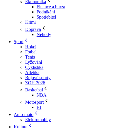
Ekonomika
Finance a burza
Podnikání
Spotřebitel
Krimi
Doprava
Nehody
Sport
Hokej
Fotbal
Tenis
Lyžování
Cyklistika
Atletika
Bojové sporty
ZOH 2026
Basketbal
NBA
Motosport
F1
Auto-moto
Elektromobily
Kultura