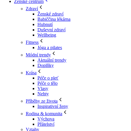
Ženské centrum
Zdraví
Ženské zdraví
Babiččina lékárna
Hubnutí
Duševní zdraví
Wellbeing
Fitness
Jóga a pilates
Módní trendy
Aktuální trendy
Doplňky
Krása
Péče o pleť
Péče o tělo
Vlasy
Nehty
Příběhy ze života
Inspirativní ženy
Rodina & komunita
Výchova
Přátelství
Vztahy