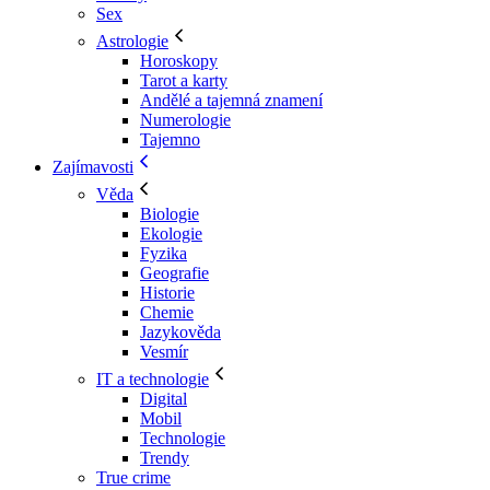
Sex
Astrologie
Horoskopy
Tarot a karty
Andělé a tajemná znamení
Numerologie
Tajemno
Zajímavosti
Věda
Biologie
Ekologie
Fyzika
Geografie
Historie
Chemie
Jazykověda
Vesmír
IT a technologie
Digital
Mobil
Technologie
Trendy
True crime