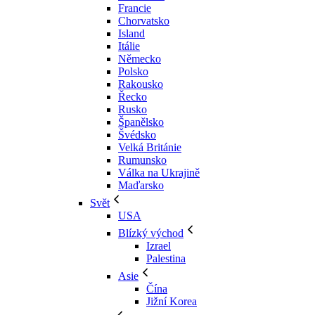
Francie
Chorvatsko
Island
Itálie
Německo
Polsko
Rakousko
Řecko
Rusko
Španělsko
Švédsko
Velká Británie
Rumunsko
Válka na Ukrajině
Maďarsko
Svět
USA
Blízký východ
Izrael
Palestina
Asie
Čína
Jižní Korea