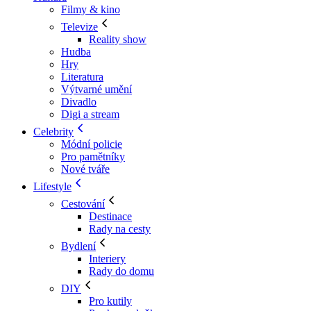
Filmy & kino
Televize
Reality show
Hudba
Hry
Literatura
Výtvarné umění
Divadlo
Digi a stream
Celebrity
Módní policie
Pro pamětníky
Nové tváře
Lifestyle
Cestování
Destinace
Rady na cesty
Bydlení
Interiery
Rady do domu
DIY
Pro kutily