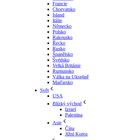
Francie
Chorvatsko
Island
Itálie
Německo
Polsko
Rakousko
Řecko
Rusko
Španělsko
Švédsko
Velká Británie
Rumunsko
Válka na Ukrajině
Maďarsko
Svět
USA
Blízký východ
Izrael
Palestina
Asie
Čína
Jižní Korea