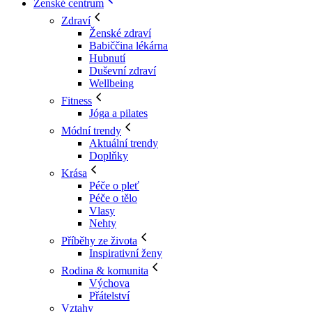
Ženské centrum
Zdraví
Ženské zdraví
Babiččina lékárna
Hubnutí
Duševní zdraví
Wellbeing
Fitness
Jóga a pilates
Módní trendy
Aktuální trendy
Doplňky
Krása
Péče o pleť
Péče o tělo
Vlasy
Nehty
Příběhy ze života
Inspirativní ženy
Rodina & komunita
Výchova
Přátelství
Vztahy