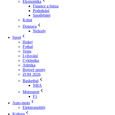
Ekonomika
Finance a burza
Podnikání
Spotřebitel
Krimi
Doprava
Nehody
Sport
Hokej
Fotbal
Tenis
Lyžování
Cyklistika
Atletika
Bojové sporty
ZOH 2026
Basketbal
NBA
Motosport
F1
Auto-moto
Elektromobily
Kultura