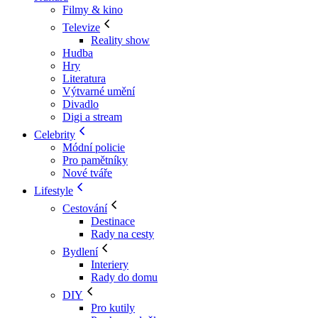
Filmy & kino
Televize
Reality show
Hudba
Hry
Literatura
Výtvarné umění
Divadlo
Digi a stream
Celebrity
Módní policie
Pro pamětníky
Nové tváře
Lifestyle
Cestování
Destinace
Rady na cesty
Bydlení
Interiery
Rady do domu
DIY
Pro kutily