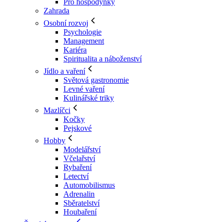
Pro hospodyňky
Zahrada
Osobní rozvoj
Psychologie
Management
Kariéra
Spiritualita a náboženství
Jídlo a vaření
Světová gastronomie
Levné vaření
Kulinářské triky
Mazlíčci
Kočky
Pejskové
Hobby
Modelářství
Včelařství
Rybaření
Letectví
Automobilismus
Adrenalin
Sběratelství
Houbaření