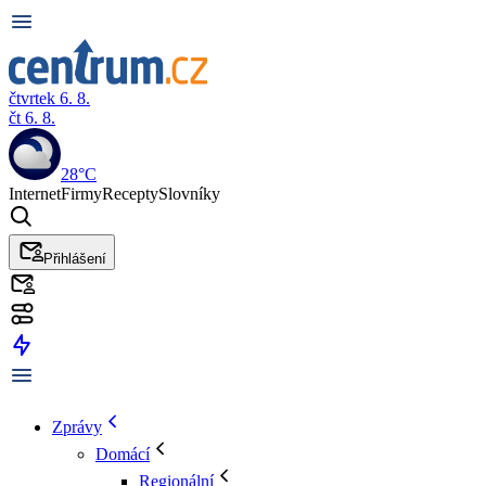
čtvrtek 6. 8.
čt 6. 8.
28°C
Internet
Firmy
Recepty
Slovníky
Přihlášení
Zprávy
Domácí
Regionální