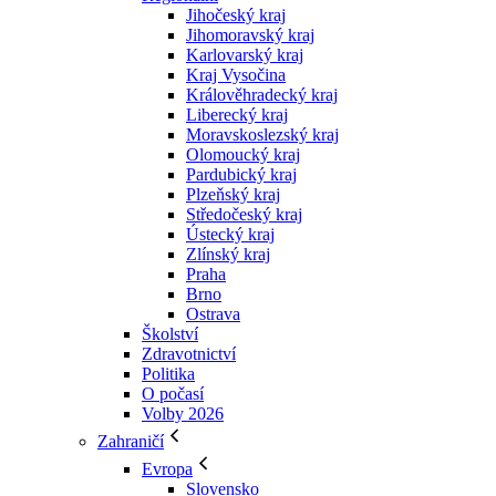
Jihočeský kraj
Jihomoravský kraj
Karlovarský kraj
Kraj Vysočina
Králověhradecký kraj
Liberecký kraj
Moravskoslezský kraj
Olomoucký kraj
Pardubický kraj
Plzeňský kraj
Středočeský kraj
Ústecký kraj
Zlínský kraj
Praha
Brno
Ostrava
Školství
Zdravotnictví
Politika
O počasí
Volby 2026
Zahraničí
Evropa
Slovensko