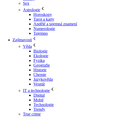
Sex
Astrologie
Horoskopy
Tarot a karty
Andělé a tajemná znamení
Numerologie
Tajemno
Zajímavosti
Věda
Biologie
Ekologie
Fyzika
Geografie
Historie
Chemie
Jazykověda
Vesmír
IT a technologie
Digital
Mobil
Technologie
Trendy
True crime