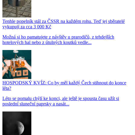
Tenhle popelník stál za ČSSR na každém rohu. Teď jej sběratelé
vykupují za cca 3 000 Kč
Možná si ho pamatujete z návštěv u prarodičů, z tehdejších
hotelových hal nebo z útulných koutků vedle...
HOSPODSKÝ KVÍZ: Co by měl každý Čech stihnout do konce
léta?
Léto se pomalu chýlí ke konci, ale ještě je spousta času užít si
poslední sluneční paprsky a nasát...