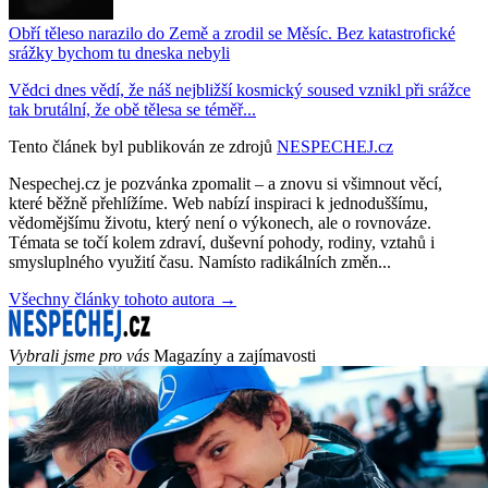
Obří těleso narazilo do Země a zrodil se Měsíc. Bez katastrofické
srážky bychom tu dneska nebyli
Vědci dnes vědí, že náš nejbližší kosmický soused vznikl při srážce
tak brutální, že obě tělesa se téměř...
Tento článek byl publikován ze zdrojů
NESPECHEJ.cz
Nespechej.cz je pozvánka zpomalit – a znovu si všimnout věcí,
které běžně přehlížíme. Web nabízí inspiraci k jednoduššímu,
vědomějšímu životu, který není o výkonech, ale o rovnováze.
Témata se točí kolem zdraví, duševní pohody, rodiny, vztahů i
smysluplného využití času. Namísto radikálních změn...
Všechny články tohoto autora →
Vybrali jsme pro vás
Magazíny a zajímavosti