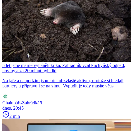
5 let jsme marně vyháněli krtka. Zahradník vzal kuchyňský odpad,
noviny a za 20 minut byl klid
Na jaře a na podzim jsou krtci obzvláště aktivní, protože si hledají
partnery a připravují se na zimu. Vypudit je tedy musíte včas.
Chalupáři-Zahrádkáři
dnes, 20:45
2 min