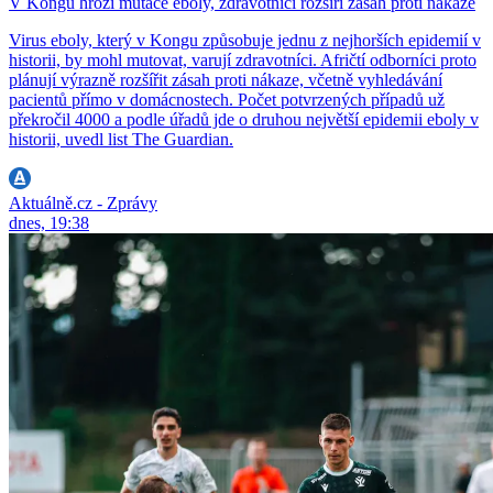
V Kongu hrozí mutace eboly, zdravotníci rozšíří zásah proti nákaze
Virus eboly, který v Kongu způsobuje jednu z nejhorších epidemií v
historii, by mohl mutovat, varují zdravotníci. Afričtí odborníci proto
plánují výrazně rozšířit zásah proti nákaze, včetně vyhledávání
pacientů přímo v domácnostech. Počet potvrzených případů už
překročil 4000 a podle úřadů jde o druhou největší epidemii eboly v
historii, uvedl list The Guardian.
Aktuálně.cz - Zprávy
dnes, 19:38