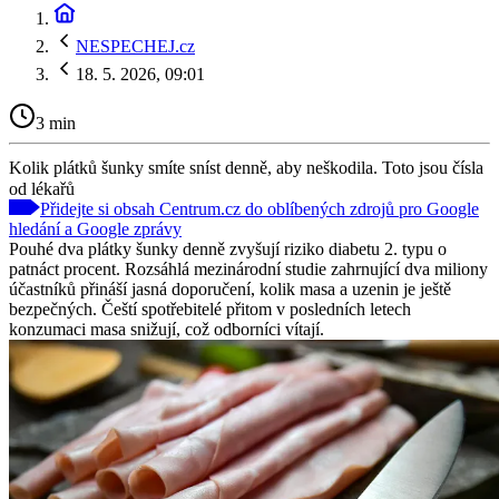
NESPECHEJ.cz
18. 5. 2026, 09:01
3 min
Kolik plátků šunky smíte sníst denně, aby neškodila. Toto jsou čísla
od lékařů
Přidejte si obsah Centrum.cz do oblíbených zdrojů pro Google
hledání a Google zprávy
Pouhé dva plátky šunky denně zvyšují riziko diabetu 2. typu o
patnáct procent. Rozsáhlá mezinárodní studie zahrnující dva miliony
účastníků přináší jasná doporučení, kolik masa a uzenin je ještě
bezpečných. Čeští spotřebitelé přitom v posledních letech
konzumaci masa snižují, což odborníci vítají.