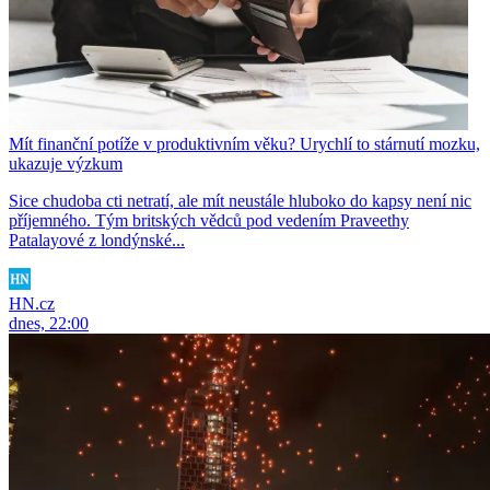
Mít finanční potíže v produktivním věku? Urychlí to stárnutí mozku,
ukazuje výzkum
Sice chudoba cti netratí, ale mít neustále hluboko do kapsy není nic
příjemného. Tým britských vědců pod vedením Praveethy
Patalayové z londýnské...
HN.cz
dnes, 22:00