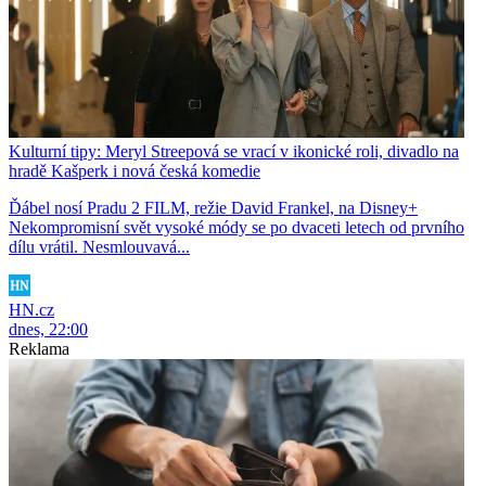
Kulturní tipy: Meryl Streepová se vrací v ikonické roli, divadlo na
hradě Kašperk i nová česká komedie
Ďábel nosí Pradu 2 FILM, režie David Frankel, na Disney+
Nekompromisní svět vysoké módy se po dvaceti letech od prvního
dílu vrátil. Nesmlouvavá...
HN.cz
dnes, 22:00
Reklama