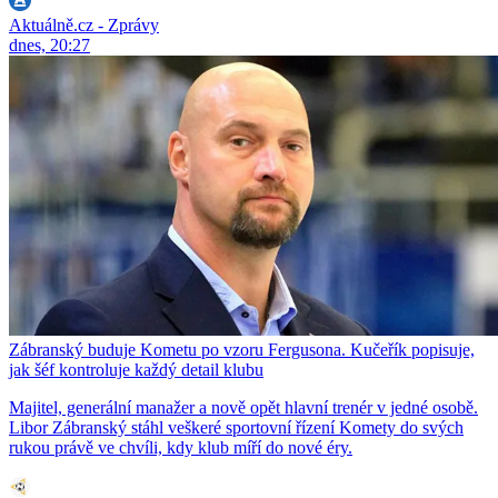
Aktuálně.cz - Zprávy
dnes, 20:27
Zábranský buduje Kometu po vzoru Fergusona. Kučeřík popisuje,
jak šéf kontroluje každý detail klubu
Majitel, generální manažer a nově opět hlavní trenér v jedné osobě.
Libor Zábranský stáhl veškeré sportovní řízení Komety do svých
rukou právě ve chvíli, kdy klub míří do nové éry.