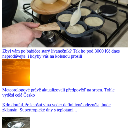
Zbyl vám po babičce starý lívanečník? Tak ho pod 3000 Kč dnes
neprodávejte, i kdyby vás na kolenou prosili
Meteorologové právě aktualizovali předpověď na srpen. Tohle
vyděsí celé Česko
Kdo doufal, že letošní vlna veder definitivně odezněla, bude
zklamán. Supertropické dny s teplotami...