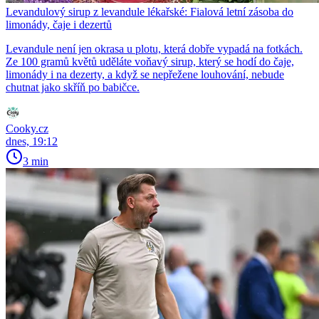
Levandulový sirup z levandule lékařské: Fialová letní zásoba do
limonády, čaje i dezertů
Levandule není jen okrasa u plotu, která dobře vypadá na fotkách.
Ze 100 gramů květů uděláte voňavý sirup, který se hodí do čaje,
limonády i na dezerty, a když se nepřežene louhování, nebude
chutnat jako skříň po babičce.
Cooky.cz
dnes, 19:12
3 min