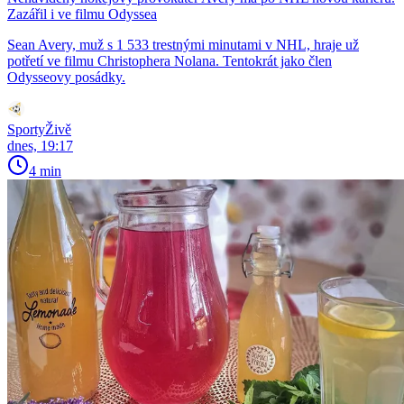
Zazářil i ve filmu Odyssea
Sean Avery, muž s 1 533 trestnými minutami v NHL, hraje už
potřetí ve filmu Christophera Nolana. Tentokrát jako člen
Odysseovy posádky.
SportyŽivě
dnes, 19:17
4 min