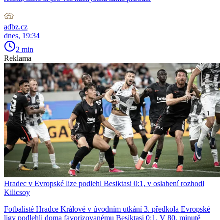
adbz.cz
dnes, 19:34
2 min
Reklama
Hradec v Evropské lize podlehl Besiktasi 0:1, v oslabení rozhodl
Kilicsoy
Fotbalisté Hradce Králové v úvodním utkání 3. předkola Evropské
ligy podlehli doma favorizovanému Besiktasi 0:1. V 80. minutě