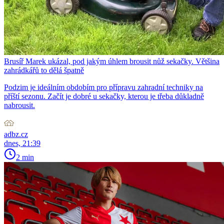
Brusíř Marek ukázal, pod jakým úhlem brousit nůž sekačky. Většina
zahrádkářů to dělá špatně
Podzim je ideálním obdobím pro přípravu zahradní techniky na
příští sezonu. Začít je dobré u sekačky, kterou je třeba důkladně
nabrousit.
adbz.cz
dnes, 21:39
2 min