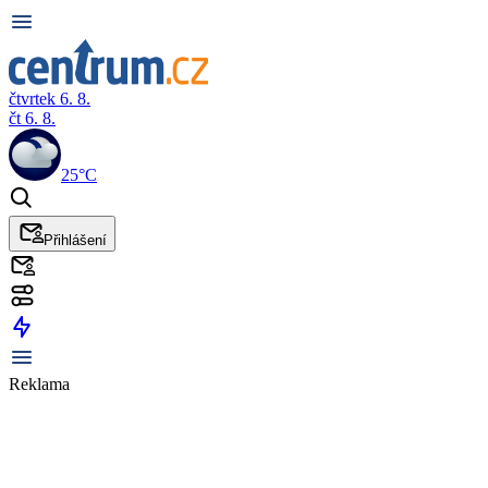
čtvrtek 6. 8.
čt 6. 8.
25°C
Přihlášení
Reklama