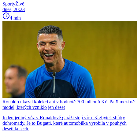
SportyŽivě
dnes, 20:23
4 min
Ronaldo ukázal kolekci aut v hodnotě 700 milionů Kč. Patří mezi ně
model, kterých vzniklo jen deset
Jeden jediný vůz v Ronaldově garáži stojí víc než zbytek sbírky
dohromady. Je to Bugatti, které automobilka vyrobila v pouhých
deseti kusech.