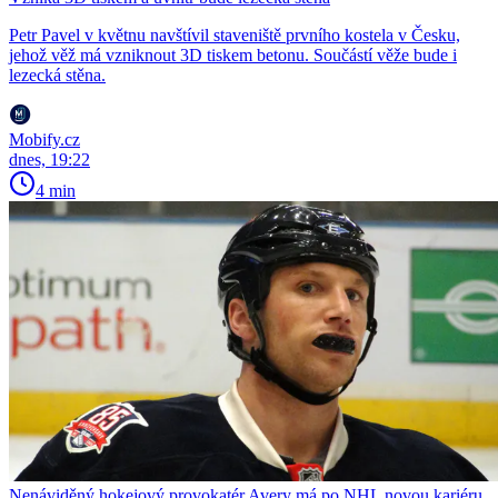
Petr Pavel v květnu navštívil staveniště prvního kostela v Česku,
jehož věž má vzniknout 3D tiskem betonu. Součástí věže bude i
lezecká stěna.
Mobify.cz
dnes, 19:22
4 min
Nenáviděný hokejový provokatér Avery má po NHL novou kariéru.