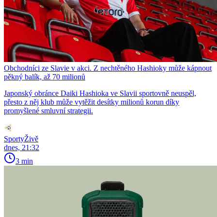
Obchodníci ze Slavie v akci. Z nechtěného Hashioky může kápnout
pěkný balík, až 70 milionů
Japonský obránce Daiki Hashioka ve Slavii sportovně neuspěl,
přesto z něj klub může vytěžit desítky milionů korun díky
promyšlené smluvní strategii.
SportyŽivě
dnes, 21:32
3 min