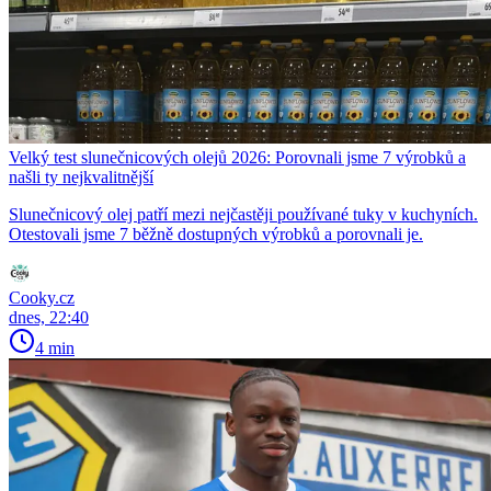
Velký test slunečnicových olejů 2026: Porovnali jsme 7 výrobků a
našli ty nejkvalitnější
Slunečnicový olej patří mezi nejčastěji používané tuky v kuchyních.
Otestovali jsme 7 běžně dostupných výrobků a porovnali je.
Cooky.cz
dnes, 22:40
4 min