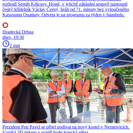
rozhodl Semih Kilicsoy. Hosté, v jejichž základní sestavě nastoupil
český křídelník Václav Černý, hráli od 71. minuty bez vyloučeného
Kassouma Ouattary. Odveta je na programu za týden v Istanbulu.
Hradecká Drbna
dnes, 19:30
2 min
Prezident Petr Pavel se přijel podívat na nový kostel v Neratovicích.
Vzniká 3D tiskem a uvnitř bude lezecká stěna