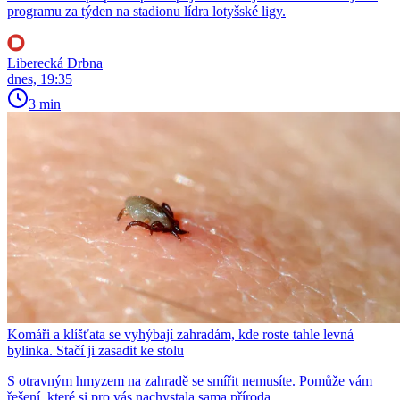
programu za týden na stadionu lídra lotyšské ligy.
Liberecká Drbna
dnes, 19:35
3 min
Komáři a klíšťata se vyhýbají zahradám, kde roste tahle levná
bylinka. Stačí ji zasadit ke stolu
S otravným hmyzem na zahradě se smířit nemusíte. Pomůže vám
řešení, které si pro vás nachystala sama příroda.