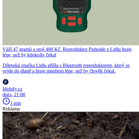
Váží 47 gramů a stojí 400 Kč. Reproduktor Parkside z Lidlu hraje
lépe, než by kdokoliv čekal
Dílenská značka Lidlu přišla s Bluetooth reproduktorem, který se
vejde do dlaně a hraje mnohem lépe, než by člověk čekal.
Mobify.cz
dnes, 21:08
3 min
Reklama