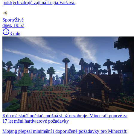
polských zdrojů zajímá Legia Varšava.
SportyŽivě
dnes, 19:57
3 min
Kdo má starší počítač, možná si už nezahraje. Minecraft poprvé za
17 let mění hardwarové požadavky
Mojang přepsal minimální i doporučené požadavky pro Minecraft: