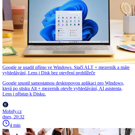
Google se usadil přímo ve Windows. Stačí ALT + mezerník a máte
vyhledávání, Lens i Disk bez otevření prohlížeče
Google spustil samostatnou desktopovou aplikaci pro Windows,
která po stisku Alt + mezerník otevře vyhledávání, AI asistenta,
Lens i přístup k Disku.
Mobify.cz
dnes, 20:32
4 min