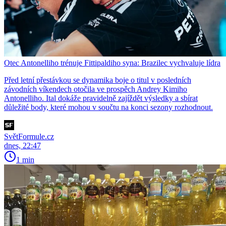
Otec Antonelliho trénuje Fittipaldiho syna: Brazilec vychvaluje lídra
Před letní přestávkou se dynamika boje o titul v posledních
závodních víkendech otočila ve prospěch Andrey Kimiho
Antonelliho. Ital dokáže pravidelně zajíždět výsledky a sbírat
důležité body, které mohou v součtu na konci sezony rozhodnout.
SvětFormule.cz
dnes, 22:47
1 min