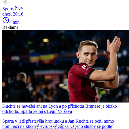
SportyŽivě
dnes, 20:16
4 min
Reklama
Kuchta se nevešel ani na Lyon a po příchodu Brunese je blízko
odchodu. Sparta jedná s Legií Varšava
Sparta v létě přestavěla hrot útoku a Jan Kuchta se ocitl mimo
nominaci na klíčový evropský zápas. O jeho služby se podle