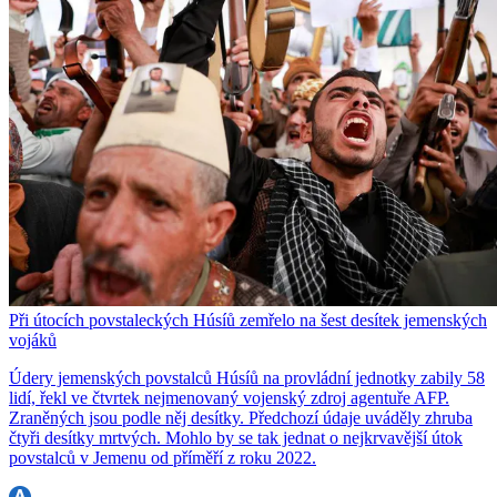
Při útocích povstaleckých Húsíů zemřelo na šest desítek jemenských
vojáků
Údery jemenských povstalců Húsíů na provládní jednotky zabily 58
lidí, řekl ve čtvrtek nejmenovaný vojenský zdroj agentuře AFP.
Zraněných jsou podle něj desítky. Předchozí údaje uváděly zhruba
čtyři desítky mrtvých. Mohlo by se tak jednat o nejkrvavější útok
povstalců v Jemenu od příměří z roku 2022.