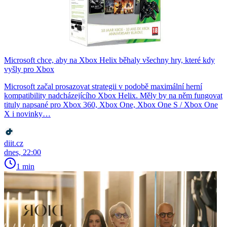
Microsoft chce, aby na Xbox Helix běhaly všechny hry, které kdy
vyšly pro Xbox
Microsoft začal prosazovat strategii v podobě maximální herní
kompatibility nadcházejícího Xbox Helix. Měly by na něm fungovat
tituly napsané pro Xbox 360, Xbox One, Xbox One S / Xbox One
X i novinky…
diit.cz
dnes, 22:00
1 min