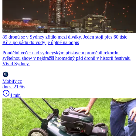
89 dronů se v Sydney zřítilo mezi diváky. Jeden stojí přes 60 tisíc
Kč a po pádu do vody je úplně na odpis
Pondělní večer nad sydneyským přístavem proměnil rekordní
světelnou show v nejdražší hromadný pád dronů v historii festivalu
Vivid Sydney.
Mobify.cz
dnes, 21:56
4 min