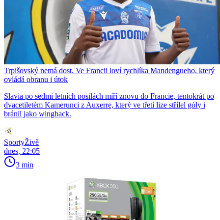
Trpišovský nemá dost. Ve Francii loví rychlíka Mandengueho, který
ovládá obranu i útok
Slavia po sedmi letních posilách míří znovu do Francie, tentokrát po
dvacetiletém Kamerunci z Auxerre, který ve třetí lize střílel góly i
bránil jako wingback.
SportyŽivě
dnes, 22:05
3 min