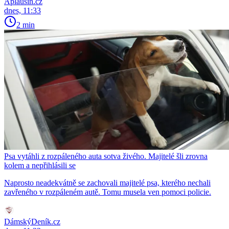
Aplausin.cz
dnes, 11:33
2 min
Psa vytáhli z rozpáleného auta sotva živého. Majitelé šli zrovna
kolem a nepřihlásili se
Naprosto neadekvátně se zachovali majitelé psa, kterého nechali
zavřeného v rozpáleném autě. Tomu musela ven pomoci policie.
DámskýDeník.cz