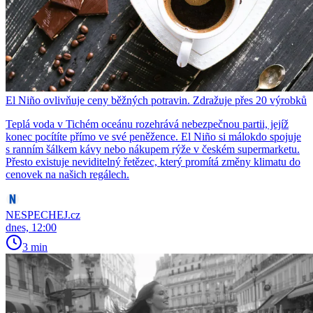
El Niño ovlivňuje ceny běžných potravin. Zdražuje přes 20 výrobků
Teplá voda v Tichém oceánu rozehrává nebezpečnou partii, jejíž
konec pocítíte přímo ve své peněžence. El Niño si málokdo spojuje
s ranním šálkem kávy nebo nákupem rýže v českém supermarketu.
Přesto existuje neviditelný řetězec, který promítá změny klimatu do
cenovek na našich regálech.
NESPECHEJ.cz
dnes, 12:00
3 min