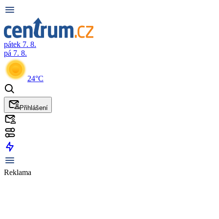
pátek 7. 8.
pá 7. 8.
24°C
Přihlášení
Reklama