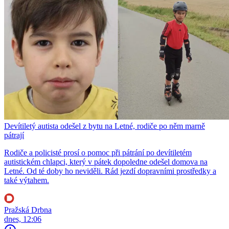
Devítiletý autista odešel z bytu na Letné, rodiče po něm marně
pátrají
Rodiče a policisté prosí o pomoc při pátrání po devítiletém
autistickém chlapci, který v pátek dopoledne odešel domova na
Letné. Od té doby ho neviděli. Rád jezdí dopravními prostředky a
také výtahem.
Pražská Drbna
dnes, 12:06