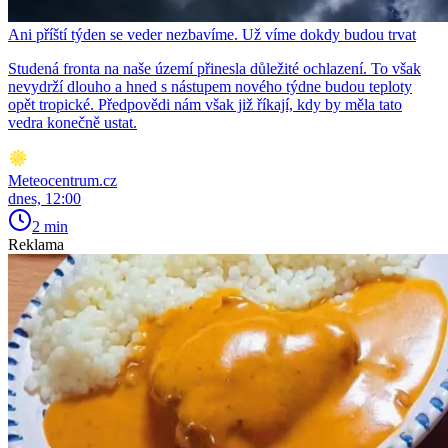
Ani příští týden se veder nezbavíme. Už víme dokdy budou trvat
Studená fronta na naše území přinesla důležité ochlazení. To však
nevydrží dlouho a hned s nástupem nového týdne budou teploty
opět tropické. Předpovědi nám však již říkají, kdy by měla tato
vedra konečně ustat.
Meteocentrum.cz
dnes, 12:00
2 min
Reklama