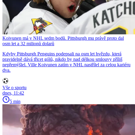
Koivunen má v NHL sedm bodů. Pittsburgh mu právě proto dal
osm let a 32 milionů dolarů
Kdyby Pittsburgh Penguins podepsali na osm let hvězdu, která
pravidelně dává třicet gólů, nikdo by nad délkou smlouvy příliš
nepřemýšlel. Ville Koivunen zatím v NHL nastřílel za celou kariéru
dva.
Vše o sportu
dnes, 11:42
5 min