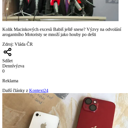
Kolik Macinkových excesů Babiš ještě snese? Výzvy na odvolání
arogantního Motoristy se množí jako houby po dešti
Zdroj
:
Vláda ČR
Sdílet
Denní
výzva
0
Reklama
Další články z
Kontext24