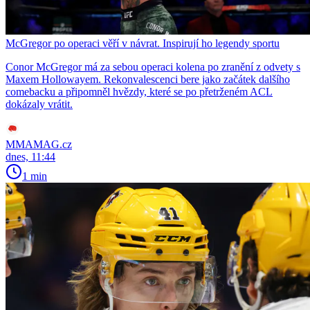
McGregor po operaci věří v návrat. Inspirují ho legendy sportu
Conor McGregor má za sebou operaci kolena po zranění z odvety s
Maxem Hollowayem. Rekonvalescenci bere jako začátek dalšího
comebacku a připomněl hvězdy, které se po přetrženém ACL
dokázaly vrátit.
MMAMAG.cz
dnes, 11:44
1 min