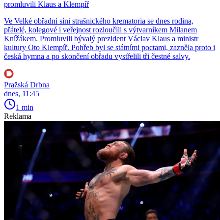
promluvili Klaus a Klempíř
Ve Velké obřadní síni strašnického krematoria se dnes rodina,
přátelé, kolegové i veřejnost rozloučili s výtvarníkem Milanem
Knížákem. Promluvili bývalý prezident Václav Klaus a ministr
kultury Oto Klempíř. Pohřeb byl se státními poctami, zazněla proto i
česká hymna a po skončení obřadu vystřelili tři čestné salvy.
Pražská Drbna
dnes, 11:45
1 min
Reklama