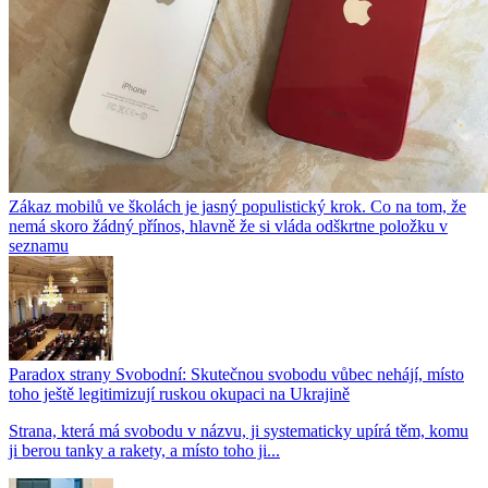
Zákaz mobilů ve školách je jasný populistický krok. Co na tom, že
nemá skoro žádný přínos, hlavně že si vláda odškrtne položku v
seznamu
Paradox strany Svobodní: Skutečnou svobodu vůbec nehájí, místo
toho ještě legitimizují ruskou okupaci na Ukrajině
Strana, která má svobodu v názvu, ji systematicky upírá těm, komu
ji berou tanky a rakety, a místo toho ji...