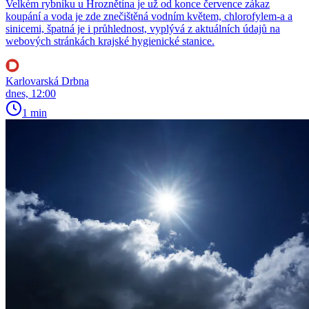
Velkém rybníku u Hroznětína je už od konce července zákaz
koupání a voda je zde znečištěná vodním květem, chlorofylem-a a
sinicemi, špatná je i průhlednost, vyplývá z aktuálních údajů na
webových stránkách krajské hygienické stanice.
Karlovarská Drbna
dnes, 12:00
1 min