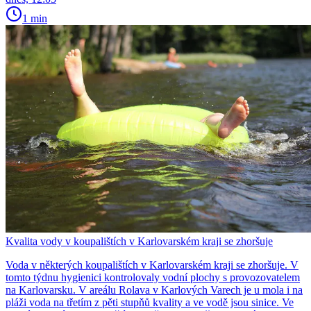
1 min
Kvalita vody v koupalištích v Karlovarském kraji se zhoršuje
Voda v některých koupalištích v Karlovarském kraji se zhoršuje. V
tomto týdnu hygienici kontrolovaly vodní plochy s provozovatelem
na Karlovarsku. V areálu Rolava v Karlových Varech je u mola i na
pláži voda na třetím z pěti stupňů kvality a ve vodě jsou sinice. Ve