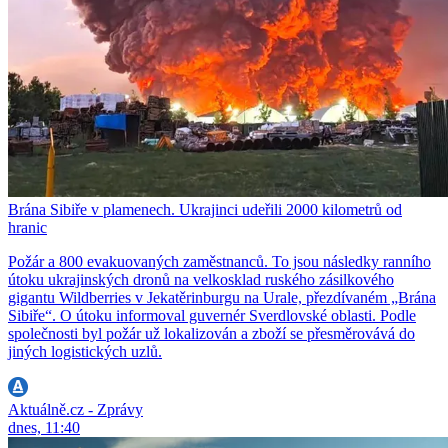
Brána Sibiře v plamenech. Ukrajinci udeřili 2000 kilometrů od
hranic
Požár a 800 evakuovaných zaměstnanců. To jsou následky ranního
útoku ukrajinských dronů na velkosklad ruského zásilkového
gigantu Wildberries v Jekatěrinburgu na Urale, přezdívaném „Brána
Sibiře“. O útoku informoval guvernér Sverdlovské oblasti. Podle
společnosti byl požár už lokalizován a zboží se přesměrovává do
jiných logistických uzlů.
Aktuálně.cz - Zprávy
dnes, 11:40