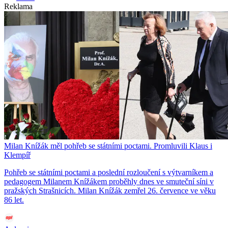
Reklama
Milan Knížák měl pohřeb se státními poctami. Promluvili Klaus i
Klempíř
Pohřeb se státními poctami a poslední rozloučení s výtvarníkem a
pedagogem Milanem Knížákem proběhly dnes ve smuteční síni v
pražských Strašnicích. Milan Knížák zemřel 26. července ve věku
86 let.