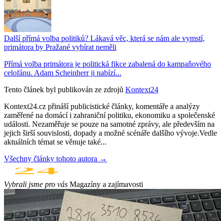
Další přímá volba politiků? Lákavá věc, která se nám ale vymstí,
primátora by Pražané vybírat neměli
Přímá volba primátora je politická fikce zabalená do kampaňového
celofánu. Adam Scheinherr ji nabízí...
Tento článek byl publikován ze zdrojů
Kontext24
Kontext24.cz přináší publicistické články, komentáře a analýzy
zaměřené na domácí i zahraniční politiku, ekonomiku a společenské
události. Nezaměřuje se pouze na samotné zprávy, ale především na
jejich širší souvislosti, dopady a možné scénáře dalšího vývoje.Vedle
aktuálních témat se věnuje také...
Všechny články tohoto autora →
Vybrali jsme pro vás
Magazíny a zajímavosti