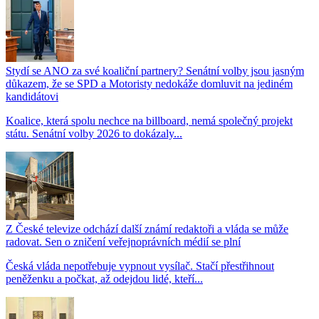
Stydí se ANO za své koaliční partnery? Senátní volby jsou jasným
důkazem, že se SPD a Motoristy nedokáže domluvit na jediném
kandidátovi
Koalice, která spolu nechce na billboard, nemá společný projekt
státu. Senátní volby 2026 to dokázaly...
Z České televize odchází další známí redaktoři a vláda se může
radovat. Sen o zničení veřejnoprávních médií se plní
Česká vláda nepotřebuje vypnout vysílač. Stačí přestřihnout
peněženku a počkat, až odejdou lidé, kteří...