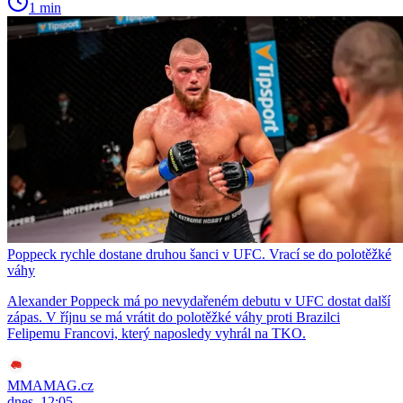
1 min
Poppeck rychle dostane druhou šanci v UFC. Vrací se do polotěžké
váhy
Alexander Poppeck má po nevydařeném debutu v UFC dostat další
zápas. V říjnu se má vrátit do polotěžké váhy proti Brazilci
Felipemu Francovi, který naposledy vyhrál na TKO.
MMAMAG.cz
dnes, 12:05