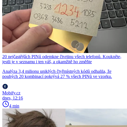
20 nejčastějších PINů odemkne čtvrtinu všech telefonů. Koukněte,
jestli je v seznamu i ten váš, a okamžitě ho změňte
Analýza 3,4 milionu uniklých čtyřmístných kódů odhalila, že
pouhých 20 kombinací pokrývá 27 % všech PINů ve vzorku.
Mobify.cz
dnes, 12:16
4 min