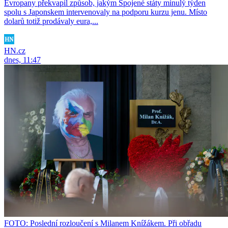
Evropany překvapil způsob, jakým Spojené státy minulý týden
spolu s Japonskem intervenovaly na podporu kurzu jenu. Místo
dolarů totiž prodávaly eura,...
HN.cz
dnes, 11:47
FOTO: Poslední rozloučení s Milanem Knížákem. Při obřadu