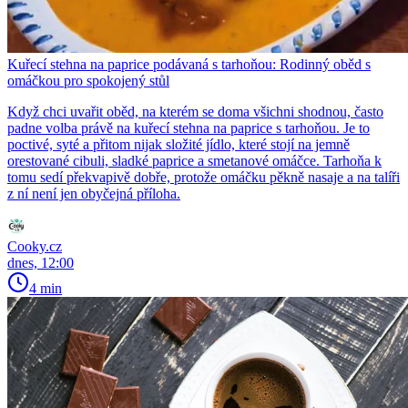
Kuřecí stehna na paprice podávaná s tarhoňou: Rodinný oběd s
omáčkou pro spokojený stůl
Když chci uvařit oběd, na kterém se doma všichni shodnou, často
padne volba právě na kuřecí stehna na paprice s tarhoňou. Je to
poctivé, syté a přitom nijak složité jídlo, které stojí na jemně
orestované cibuli, sladké paprice a smetanové omáčce. Tarhoňa k
tomu sedí překvapivě dobře, protože omáčku pěkně nasaje a na talíři
z ní není jen obyčejná příloha.
Cooky.cz
dnes, 12:00
4 min