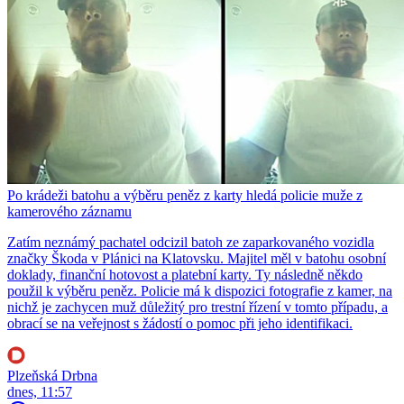
Po krádeži batohu a výběru peněz z karty hledá policie muže z
kamerového záznamu
Zatím neznámý pachatel odcizil batoh ze zaparkovaného vozidla
značky Škoda v Plánici na Klatovsku. Majitel měl v batohu osobní
doklady, finanční hotovost a platební karty. Ty následně někdo
použil k výběru peněz. Policie má k dispozici fotografie z kamer, na
nichž je zachycen muž důležitý pro trestní řízení v tomto případu, a
obrací se na veřejnost s žádostí o pomoc při jeho identifikaci.
Plzeňská Drbna
dnes, 11:57