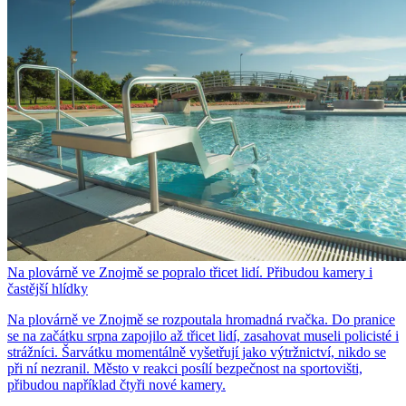
Na plovárně ve Znojmě se popralo třicet lidí. Přibudou kamery i
častější hlídky
Na plovárně ve Znojmě se rozpoutala hromadná rvačka. Do pranice
se na začátku srpna zapojilo až třicet lidí, zasahovat museli policisté i
strážníci. Šarvátku momentálně vyšetřují jako výtržnictví, nikdo se
při ní nezranil. Město v reakci posílí bezpečnost na sportovišti,
přibudou například čtyři nové kamery.