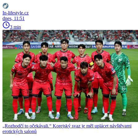
In-lifestyle.cz
dnes, 11:51
3 min
„Rozhodčí to očekávali.“ Korejský svaz je měl uplácet návštěvami
erotických salonů