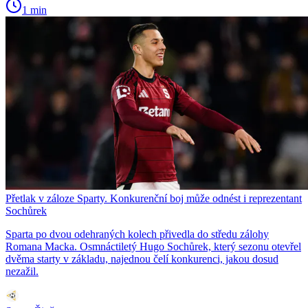
1 min
Přetlak v záloze Sparty. Konkurenční boj může odnést i reprezentant
Sochůrek
Sparta po dvou odehraných kolech přivedla do středu zálohy
Romana Macka. Osmnáctiletý Hugo Sochůrek, který sezonu otevřel
dvěma starty v základu, najednou čelí konkurenci, jakou dosud
nezažil.