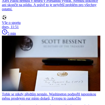
Álex Palou nemusí v neděli v Portlandu vyhrát. Nemusí dokonce
ani skončit na pódiu. A právě to je největší problém pro všechny
ostatní.
Vše o sportu
dnes, 11:51
5 min
Tohle se nikdy předtím nestalo. Washington podpořil japonskou
měnu prodejem eur místo dolarů, Evropu to zaskočilo