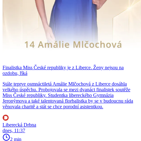
Finalistka Miss České republiky je z Liberce. Ženy nejsou na
ozdobu, říká
Stále teprve osmnáctiletá Amálie Mlčochová z Liberce dosáhla
velkého úspěchu. Probojovala se mezi dvanáct finalistek soutěže
Miss České republiky. Studentka libereckého Gymnázia
Jeronýmova a také talentovaná florbalistka by se v budoucnu ráda
věnovala charitě a stát se chce porodní asistentkou.
Liberecká Drbna
dnes, 11:37
2 min