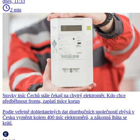
dnes, 11:33
2 min
Stovky tisíc Čechů stále čekají na chytrý elektroměr. Kdo chce
předběhnout frontu, zaplatí tisíce korun
Podle veřejně dohledatelných dat distribučních společností zbývá v
Česku vyměnit kolem 400 tisíc elektroměrů, a zákonná lhůta se
krátí.