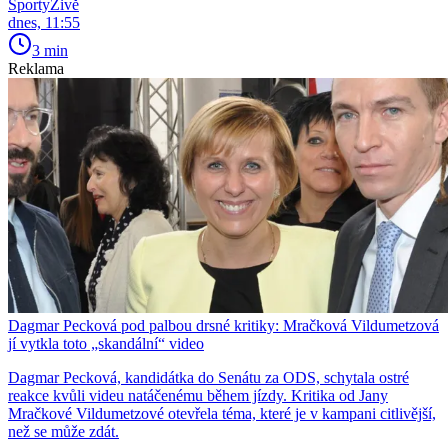
SportyŽivě
dnes, 11:55
3 min
Reklama
Dagmar Pecková pod palbou drsné kritiky: Mračková Vildumetzová
jí vytkla toto „skandální“ video
Dagmar Pecková, kandidátka do Senátu za ODS, schytala ostré
reakce kvůli videu natáčenému během jízdy. Kritika od Jany
Mračkové Vildumetzové otevřela téma, které je v kampani citlivější,
než se může zdát.