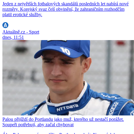
Jeden z největších fotbalových skandálů posledních let nabírá nové
rozměry. Korejský svaz čelí obvinění, že zahraničním rozhodčím
platil erotické služby.
Aktuálně.cz - Sport
dnes, 11:51
Palou přijíždí do Portlandu jako muž, kterého už nestačí porážet.
Soupeři potřebují, aby začal chybovat