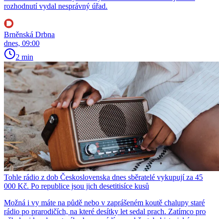
rozhodnutí vydal nesprávný úřad.
Brněnská Drbna
dnes, 09:00
2 min
Tohle rádio z dob Československa dnes sběratelé vykupují za 45
000 Kč. Po republice jsou jich desetitisíce kusů
Možná i vy máte na půdě nebo v zaprášeném koutě chalupy staré
rádio po prarodičích, na které desítky let sedal prach. Zatímco pro