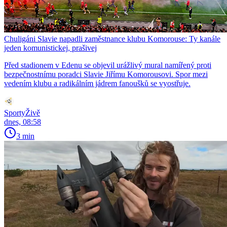
Chuligáni Slavie napadli zaměstnance klubu Komorouse: Ty kanále
jeden komunistickej, prašivej
Před stadionem v Edenu se objevil urážlivý mural namířený proti
bezpečnostnímu poradci Slavie Jiřímu Komorousovi. Spor mezi
vedením klubu a radikálním jádrem fanoušků se vyostřuje.
SportyŽivě
dnes, 08:58
3 min