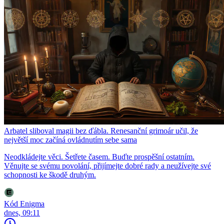
Arbatel sliboval magii bez ďábla. Renesanční grimoár učil, že
největší moc začíná ovládnutím sebe sama
Neodkládejte věci. Šetřete časem. Buďte prospěšní ostatním.
Věnujte se svému povolání, přijímejte dobré rady a neužívejte své
schopnosti ke škodě druhým.
Kód Enigma
dnes, 09:11