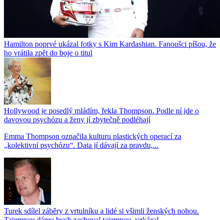
Hamilton poprvé ukázal fotky s Kim Kardashian. Fanoušci píšou, že
ho vrátila zpět do boje o titul
Hollywood je posedlý mládím, řekla Thompson. Podle ní jde o
davovou psychózu a ženy jí zbytečně podléhají
Emma Thompson označila kulturu plastických operací za
„kolektivní psychózu“. Data jí dávají za pravdu,...
Turek sdílel záběry z vrtulníku a lidé si všimli ženských nohou.
Tajemnou dámu bych zachoval tajemnou, vzkázal