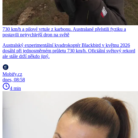
730 km/h a pilové vrtule z karbonu. Australané přelstili fyziku a
postavili nejrychlejší dron na světě
Australský experimentální kvadrokoptér Blackbird v květnu 2026
dosáhl při jednosměrném průletu 730 km/h. Oficiální světový rekord
ale stále drží někdo jiný.
Mobify.cz
dnes, 08:58
4 min