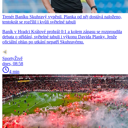
Trenér Baníku Skuhravý vypěnil. Planka od něj dostává naloženo,
tentokrát se rozčílil i kvůli světelné tabuli
Baník v Hradci Králové prohrál 0:1 a kolem zápasu se rozproudila
debata o střídání, světelné tabuli i výkonu Davida Planky. Jenže
oficiální ohlas po utkání nepatří Skuhravému.
SportyŽivě
dnes, 08:58
4 min