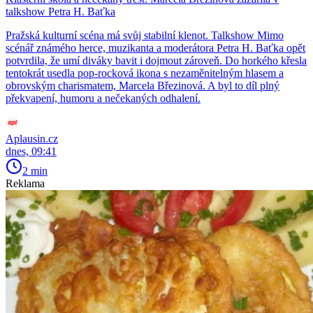
talkshow Petra H. Baťka
Pražská kulturní scéna má svůj stabilní klenot. Talkshow Mimo
scénář známého herce, muzikanta a moderátora Petra H. Baťka opět
potvrdila, že umí diváky bavit i dojmout zároveň. Do horkého křesla
tentokrát usedla pop-rocková ikona s nezaměnitelným hlasem a
obrovským charismatem, Marcela Březinová. A byl to díl plný
překvapení, humoru a nečekaných odhalení.
Aplausin.cz
dnes, 09:41
2 min
Reklama