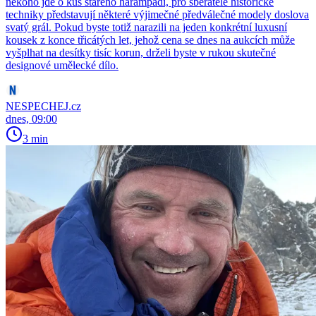
někoho jde o kus starého harampádí, pro sběratele historické
techniky představují některé výjimečné předválečné modely doslova
svatý grál. Pokud byste totiž narazili na jeden konkrétní luxusní
kousek z konce třicátých let, jehož cena se dnes na aukcích může
vyšplhat na desítky tisíc korun, drželi byste v rukou skutečné
designové umělecké dílo.
NESPECHEJ.cz
dnes, 09:00
3 min