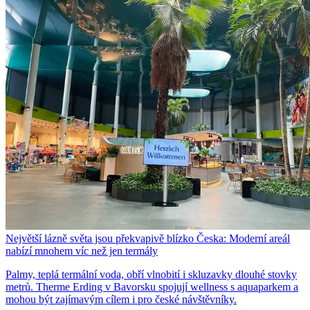
Největší lázně světa jsou překvapivě blízko Česka: Moderní areál
nabízí mnohem víc než jen termály
Palmy, teplá termální voda, obří vlnobití i skluzavky dlouhé stovky
metrů. Therme Erding v Bavorsku spojují wellness s aquaparkem a
mohou být zajímavým cílem i pro české návštěvníky.