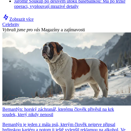
Jaromír Soukup po děsivém útoku baseballkou: Má po těžké
operaci, vyplouvají mrazivé detaily
Zobrazit více
Celebrity
Vybrali jsme pro vás
Magazíny a zajímavosti
Bernardýn: horský záchranář, kterému člověk přivěsil na krk
soudek, který nikdy nenosil
Bernardýn je jeden z mála psů, kterým člověk nejprve připsal
hrdinskou kariéru a potom ji ještě vylepšil reklamou na alkohol. Ve