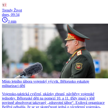
Trendy Život
dnes, 09:34
3 min
Místo letního tábora vojenský výcvik. Bělorusko eskaluje
militarizaci dětí
Vojensko-taktická cvičení, ukázky zbraní, návštěvy vojenské
jednotky. Běloruské děti na pomezí 10. a 11. třídy musí v létě
povinně absolvovat takzvaný „zdravotní tábor“. Exilová organizace
BelPol odhalila, že se ve skutečnosti jedná o vícedenní vojensko-