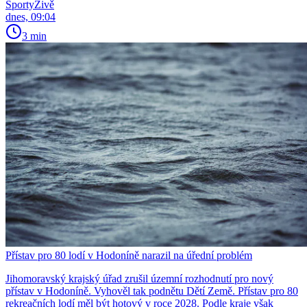
SportyŽivě
dnes, 09:04
3 min
Přístav pro 80 lodí v Hodoníně narazil na úřední problém
Jihomoravský krajský úřad zrušil územní rozhodnutí pro nový
přístav v Hodoníně. Vyhověl tak podnětu Dětí Země. Přístav pro 80
rekreačních lodí měl být hotový v roce 2028. Podle kraje však