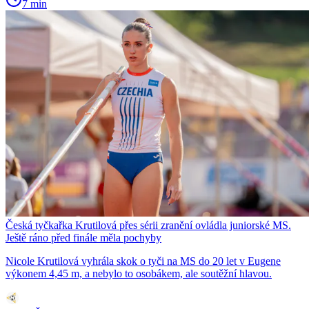
7 min
Česká tyčkařka Krutilová přes sérii zranění ovládla juniorské MS.
Ještě ráno před finále měla pochyby
Nicole Krutilová vyhrála skok o tyči na MS do 20 let v Eugene
výkonem 4,45 m, a nebylo to osobákem, ale soutěžní hlavou.