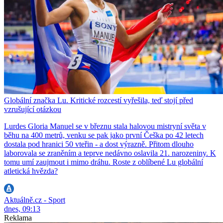
Globální značka Lu. Kritické rozcestí vyřešila, teď stojí před
vzrušující otázkou
Lurdes Gloria Manuel se v březnu stala halovou mistryní světa v
běhu na 400 metrů, venku se pak jako první Češka po 42 letech
dostala pod hranici 50 vteřin - a dost výrazně. Přitom dlouho
laborovala se zraněním a teprve nedávno oslavila 21. narozeniny. K
tomu umí zaujmout i mimo dráhu. Roste z oblíbené Lu globální
atletická hvězda?
Aktuálně.cz - Sport
dnes, 09:13
Reklama