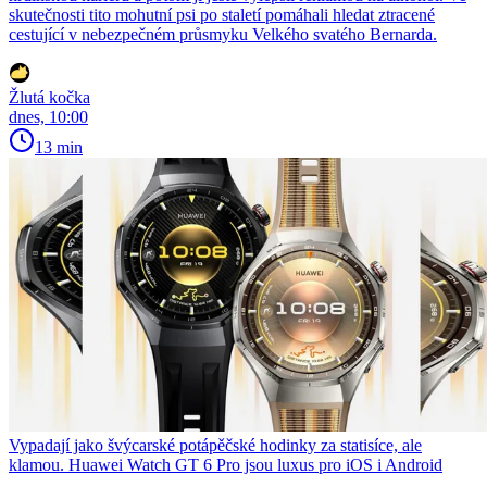
skutečnosti tito mohutní psi po staletí pomáhali hledat ztracené
cestující v nebezpečném průsmyku Velkého svatého Bernarda.
Žlutá kočka
dnes, 10:00
13 min
Vypadají jako švýcarské potápěčské hodinky za statisíce, ale
klamou. Huawei Watch GT 6 Pro jsou luxus pro iOS i Android