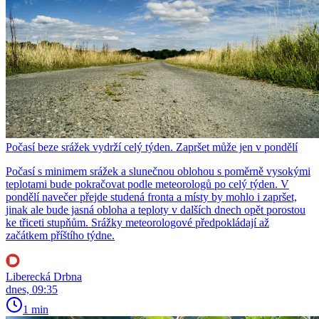
Počasí beze srážek vydrží celý týden. Zapršet může jen v pondělí
Počasí s minimem srážek a slunečnou oblohou s poměrně vysokými
teplotami bude pokračovat podle meteorologů po celý týden. V
pondělí navečer přejde studená fronta a místy by mohlo i zapršet,
jinak ale bude jasná obloha a teploty v dalších dnech opět porostou
ke třiceti stupňům. Srážky meteorologové předpokládají až
začátkem příštího týdne.
Liberecká Drbna
dnes, 09:35
1 min