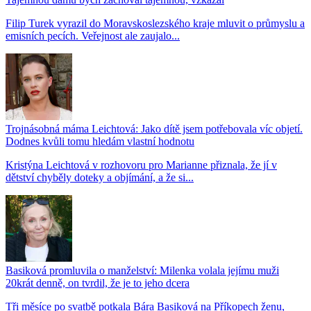
Filip Turek vyrazil do Moravskoslezského kraje mluvit o průmyslu a
emisních pecích. Veřejnost ale zaujalo...
Trojnásobná máma Leichtová: Jako dítě jsem potřebovala víc objetí.
Dodnes kvůli tomu hledám vlastní hodnotu
Kristýna Leichtová v rozhovoru pro Marianne přiznala, že jí v
dětství chyběly doteky a objímání, a že si...
Basiková promluvila o manželství: Milenka volala jejímu muži
20krát denně, on tvrdil, že je to jeho dcera
Tři měsíce po svatbě potkala Bára Basiková na Příkopech ženu,