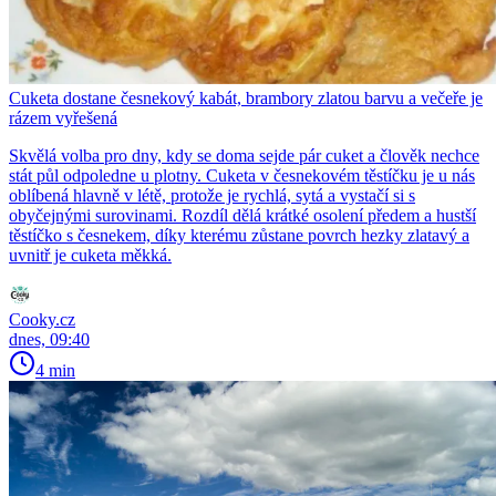
Cuketa dostane česnekový kabát, brambory zlatou barvu a večeře je
rázem vyřešená
Skvělá volba pro dny, kdy se doma sejde pár cuket a člověk nechce
stát půl odpoledne u plotny. Cuketa v česnekovém těstíčku je u nás
oblíbená hlavně v létě, protože je rychlá, sytá a vystačí si s
obyčejnými surovinami. Rozdíl dělá krátké osolení předem a hustší
těstíčko s česnekem, díky kterému zůstane povrch hezky zlatavý a
uvnitř je cuketa měkká.
Cooky.cz
dnes, 09:40
4 min