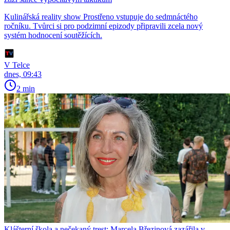
Kulinářská reality show Prostřeno vstupuje do sedmnáctého
ročníku. Tvůrci si pro podzimní epizody připravili zcela nový
systém hodnocení soutěžících.
V Telce
dnes, 09:43
2 min
Klášterní škola a nečekaný trest: Marcela Březinová zazářila v