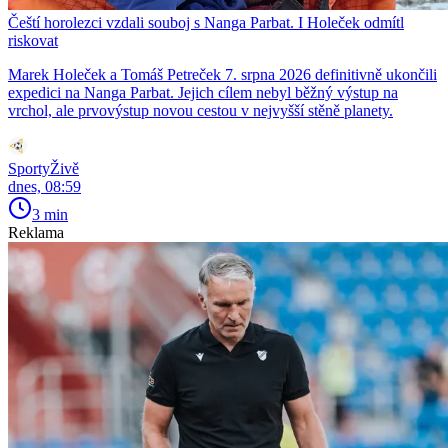
Čeští horolezci vzdali souboj s Nanga Parbat. I Holeček odmítl
riskovat
Marek Holeček a Tomáš Petreček 7. srpna 2026 definitivně ukončili
expedici na Nanga Parbat. Jejich cílem nebyl běžný výstup na
vrchol, ale prvovýstup novou cestou v nejvyšší stěně planety.
SportyŽivě
dnes, 08:59
3 min
Reklama