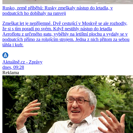
Rusko, země příběhů: Rusky zmeškaly nástup do letadla, v
podpatcích ho dobíhaly na ranveji
Zmeškat let je nepříjemné. Dvě cestující v Moskvě se ale rozhodly,
že si s tím poradí po svém. Když nestihly nástup do letadla
Aeroflotu z určeného gatu, vyběhly na letištní plochu a vydaly se v
podpatcích přímo za rolujícím strojem. Jedna z nich přitom za sebou
táhla i kufr.
Aktuálně.cz - Zprávy
dnes, 09:28
Reklama