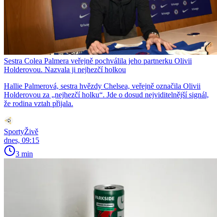
Sestra Colea Palmera veřejně pochválila jeho partnerku Olivii
Holderovou. Nazvala ji nejhezčí holkou
Hallie Palmerová, sestra hvězdy Chelsea, veřejně označila Olivii
Holderovou za „nejhezčí holku“. Jde o dosud nejviditelnější signál,
že rodina vztah přijala.
SportyŽivě
dnes, 09:15
3 min