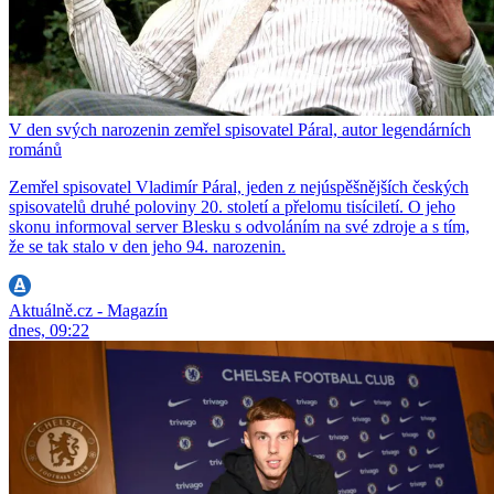
V den svých narozenin zemřel spisovatel Páral, autor legendárních
románů
Zemřel spisovatel Vladimír Páral, jeden z nejúspěšnějších českých
spisovatelů druhé poloviny 20. století a přelomu tisíciletí. O jeho
skonu informoval server Blesku s odvoláním na své zdroje a s tím,
že se tak stalo v den jeho 94. narozenin.
Aktuálně.cz - Magazín
dnes, 09:22