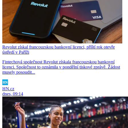
Revolut získal francouzskou bankovní licenci, příští rok otevře
ústředí v Paříži
Fintechová společnost Revolut získala francouzskou bankovní
licenci. Společnost to oznámila v pondělní tiskové zprávě. Žádost
musely posoudit...
HN.cz
dnes, 09:14