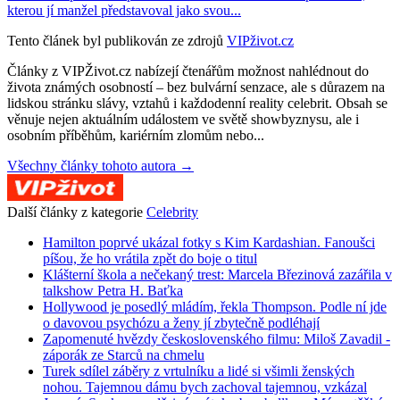
kterou jí manžel představoval jako svou...
Tento článek byl publikován ze zdrojů
VIPživot.cz
Články z VIPŽivot.cz nabízejí čtenářům možnost nahlédnout do
života známých osobností – bez bulvární senzace, ale s důrazem na
lidskou stránku slávy, vztahů i každodenní reality celebrit. Obsah se
věnuje nejen aktuálním událostem ve světě showbyznysu, ale i
osobním příběhům, kariérním zlomům nebo...
Všechny články tohoto autora →
Další články z kategorie
Celebrity
Hamilton poprvé ukázal fotky s Kim Kardashian. Fanoušci
píšou, že ho vrátila zpět do boje o titul
Klášterní škola a nečekaný trest: Marcela Březinová zazářila v
talkshow Petra H. Baťka
Hollywood je posedlý mládím, řekla Thompson. Podle ní jde
o davovou psychózu a ženy jí zbytečně podléhají
Zapomenuté hvězdy československého filmu: Miloš Zavadil -
záporák ze Starců na chmelu
Turek sdílel záběry z vrtulníku a lidé si všimli ženských
nohou. Tajemnou dámu bych zachoval tajemnou, vzkázal