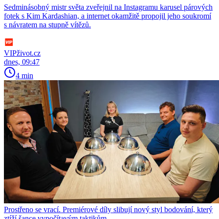
Sedminásobný mistr světa zveřejnil na Instagramu karusel párových
fotek s Kim Kardashian, a internet okamžitě propojil jeho soukromí
s návratem na stupně vítězů.
VIPživot.cz
dnes, 09:47
4 min
Prostřeno se vrací. Premiérové díly slibují nový styl bodování, který
ztíží šance vypočítavým taktikům