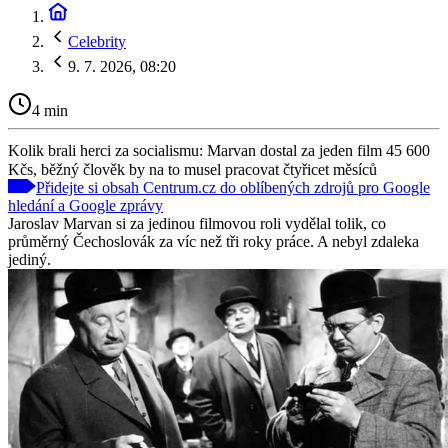
Celebrity
9. 7. 2026, 08:20
4 min
Kolik brali herci za socialismu: Marvan dostal za jeden film 45 600
Kčs, běžný člověk by na to musel pracovat čtyřicet měsíců
Přidejte si obsah Centrum.cz do oblíbených zdrojů pro Google
hledání a Google zprávy
Jaroslav Marvan si za jedinou filmovou roli vydělal tolik, co
průměrný Čechoslovák za víc než tři roky práce. A nebyl zdaleka
jediný.