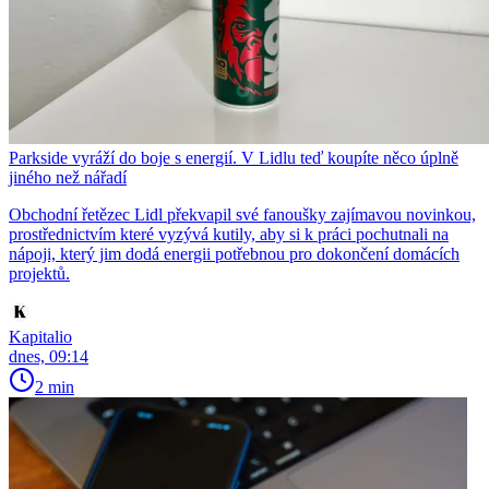
Parkside vyráží do boje s energií. V Lidlu teď koupíte něco úplně
jiného než nářadí
Obchodní řetězec Lidl překvapil své fanoušky zajímavou novinkou,
prostřednictvím které vyzývá kutily, aby si k práci pochutnali na
nápoji, který jim dodá energii potřebnou pro dokončení domácích
projektů.
Kapitalio
dnes, 09:14
2 min