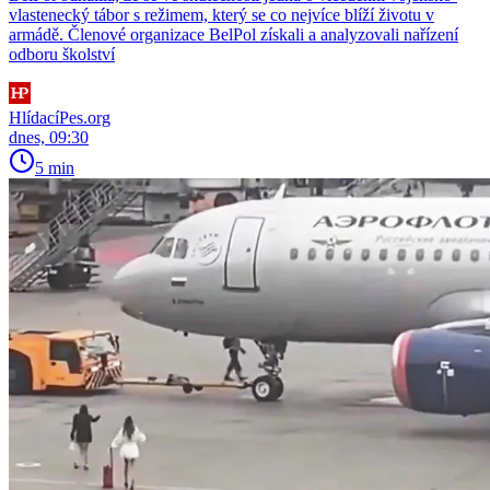
vlastenecký tábor s režimem, který se co nejvíce blíží životu v
armádě. Členové organizace BelPol získali a analyzovali nařízení
odboru školství
HlídacíPes.org
dnes, 09:30
5 min