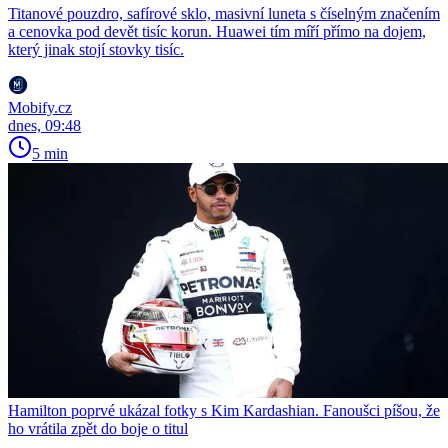
Titanové pouzdro, safírové sklo, masivní luneta s číselným značením
a cenovka pod devět tisíc korun. Huawei tím míří přímo na dojem,
který jinak stojí stovky tisíc.
Mobify.cz
dnes, 09:48
5 min
Hamilton poprvé ukázal fotky s Kim Kardashian. Fanoušci píšou, že
ho vrátila zpět do boje o titul