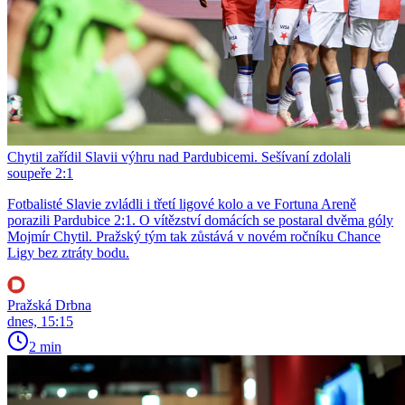
Chytil zařídil Slavii výhru nad Pardubicemi. Sešívaní zdolali
soupeře 2:1
Fotbalisté Slavie zvládli i třetí ligové kolo a ve Fortuna Areně
porazili Pardubice 2:1. O vítězství domácích se postaral dvěma góly
Mojmír Chytil. Pražský tým tak zůstává v novém ročníku Chance
Ligy bez ztráty bodu.
Pražská Drbna
dnes, 15:15
2 min