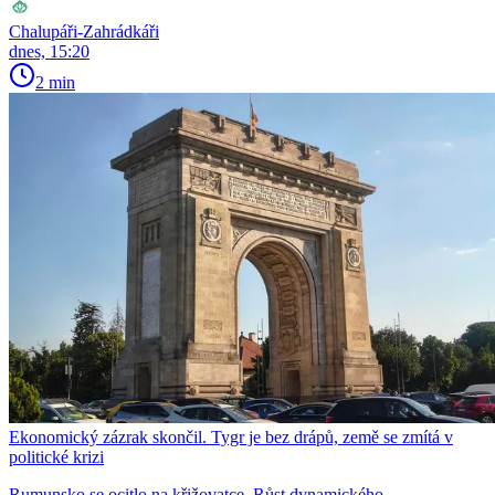
Chalupáři-Zahrádkáři
dnes, 15:20
2 min
Ekonomický zázrak skončil. Tygr je bez drápů, země se zmítá v
politické krizi
Rumunsko se ocitlo na křižovatce. Růst dynamického