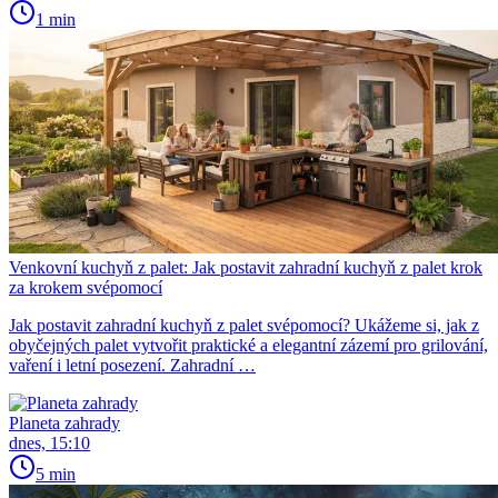
1 min
Venkovní kuchyň z palet: Jak postavit zahradní kuchyň z palet krok
za krokem svépomocí
Jak postavit zahradní kuchyň z palet svépomocí? Ukážeme si, jak z
obyčejných palet vytvořit praktické a elegantní zázemí pro grilování,
vaření i letní posezení. Zahradní …
Planeta zahrady
dnes, 15:10
5 min