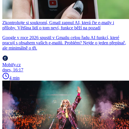
Zkontrolujte si soukromí, Gmail zapnul AI, která čte e-maily i
přílohy. Většina lidí o tom neví, funkce běží na pozadí
Google v roce 2026 spustil v Gmailu celou řadu AI funkcí, které
pracují s obsahem vašich e-mailů. Problém? Nejde o jeden přepínač,
ale minimálně o tři.
Mobify.cz
dnes, 16:17
4 min