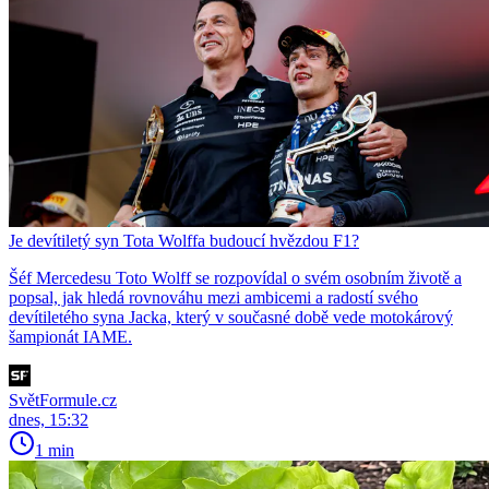
Je devítiletý syn Tota Wolffa budoucí hvězdou F1?
Šéf Mercedesu Toto Wolff se rozpovídal o svém osobním životě a
popsal, jak hledá rovnováhu mezi ambicemi a radostí svého
devítiletého syna Jacka, který v současné době vede motokárový
šampionát IAME.
SvětFormule.cz
dnes, 15:32
1 min