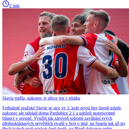
2 min
Slavia trpěla, nakonec je přece jen v trháku
Fotbalisté pražské Slavie se sice ve 3. kole první ligy herně trápili,
nakonec ale udolali doma Pardubice 2:1 a udrželi stoprocentní
bilanci v sezoně. Využili tak zároveň sobotní zaváhání svých
předpokládaných největších rivalů v boji o titul, na Spartu tak už po
třech kolech mají náskok šesti bodů, na Plzeň dokonce sedm.