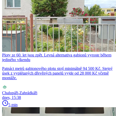
Ploty ze 60. let jsou zpět. Levná alternativa gabionů vyroste během
jediného víkendu
Patnáct metrů gabionového plotu stojí minimálně 94 500 Kč. Stejný
úsek z vyplétaných dřevěných panelů vyjde od 28 000 Kč včetně
montáže.
Chalupáři-Zahrádkáři
dnes, 15:38
5 min