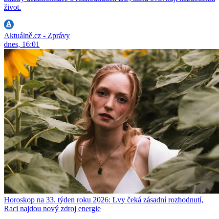
život.
Aktuálně.cz - Zprávy
dnes, 16:01
Horoskop na 33. týden roku 2026: Lvy čeká zásadní rozhodnutí,
Raci najdou nový zdroj energie