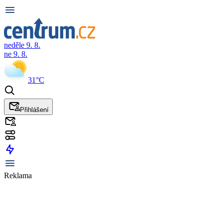
neděle 9. 8.
ne 9. 8.
31°C
Přihlášení
Reklama