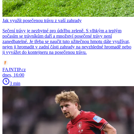
Jak využít posečenou trávu z vaší zahrady
Sečení trávy je nezbytné pro údržbu zeleně. S vlhkým a teplým
počasím se trávníkům daří a množství posečené trávy není
zanedbatelné. Je třeba se naučit tuto užitečnou hmotu dále využívat,
nejen ji hromadit v zadní části zahrady na nevzhledné hromadě nebo
ji vyvážet do kontejneru na posečenou trávu.
FAJNTIP.cz
dnes, 16:00
3 min