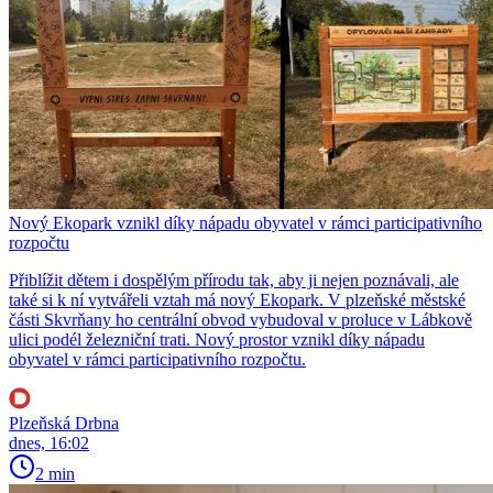
Nový Ekopark vznikl díky nápadu obyvatel v rámci participativního
rozpočtu
Přiblížit dětem i dospělým přírodu tak, aby ji nejen poznávali, ale
také si k ní vytvářeli vztah má nový Ekopark. V plzeňské městské
části Skvrňany ho centrální obvod vybudoval v proluce v Lábkově
ulici podél železniční trati. Nový prostor vznikl díky nápadu
obyvatel v rámci participativního rozpočtu.
Plzeňská Drbna
dnes, 16:02
2 min