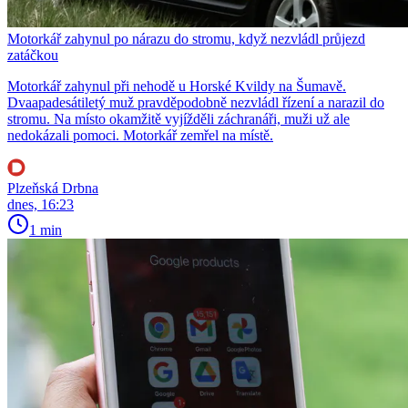
Motorkář zahynul po nárazu do stromu, když nezvládl průjezd
zatáčkou
Motorkář zahynul při nehodě u Horské Kvildy na Šumavě.
Dvaapadesátiletý muž pravděpodobně nezvládl řízení a narazil do
stromu. Na místo okamžitě vyjížděli záchranáři, muži už ale
nedokázali pomoci. Motorkář zemřel na místě.
Plzeňská Drbna
dnes, 16:23
1 min