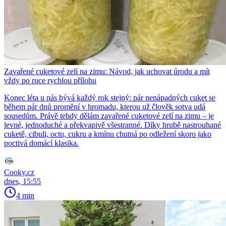
Zavařené cuketové zelí na zimu: Návod, jak uchovat úrodu a mít
vždy po ruce rychlou přílohu
Konec léta u nás bývá každý rok stejný: pár nenápadných cuket se
během pár dnů promění v hromadu, kterou už člověk sotva udá
sousedům. Právě tehdy dělám zavařené cuketové zelí na zimu – je
levné, jednoduché a překvapivě všestranné. Díky hrubě nastrouhané
cuketě, cibuli, octu, cukru a kmínu chutná po odležení skoro jako
poctivá domácí klasika.
Cooky.cz
dnes, 15:55
4 min