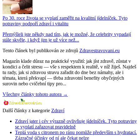
Po 30. roce života se vyplatí zaměřit na kvalitní jídelníček. Tyto
potraviny podpoří zdraví i vitalitu
Přemýšleli jste někdy nad tím, jak je možné, že celebrity vypadají
stále skvěle, i když jim je už více než...
Tento článek byl publikován ze zdrojů
Zdravestravovani.eu
Magazín klade důraz na praktické využití: jak jíst zdravě, zůstat v
kondici a čelit stresu — vše s respektem k realitě, v níž žiješ. Najdeš
tu rady, jak si zdravou stravu zařadit do dne bez námahy, ale i
témata, která překvapí — třeba zdravotní benefity obyčejných
surovin nebo cvičební tipy pro...
Všechny články tohoto autora →
Další články z kategorie
Zdraví
Zdraví jater i cév výrazně ovlivňuje jídelníček. Tyto potraviny
se vyplatí zařazovat pravidelně
Teplá voda s citronem po ránu pomůže především s hydratací.
Zázračné účinky od ní ale čekat nelze