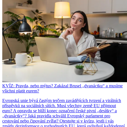
KVÍZ: Pravda, nebo mýtus? Zakázal Brusel „dvanáctku“ a musíme
všichni platit eurem?
Evropská unie bývá častým terčem zavádějících tvrzení a virálních
příspěvků na sociálních sítích. Musí všechny země EU přijmout
euro? A opravdu se blíží konec označení české pivní „desítky“ a
„dvanáctky“? Jaká pravidla schválil Evropský parlament pro
cestování nebo čipování zvířat? Otestujte si v kvízu, jestli i vás
zmátly dezinformace o rozhodnutích EU, která ovlivňují každodenní