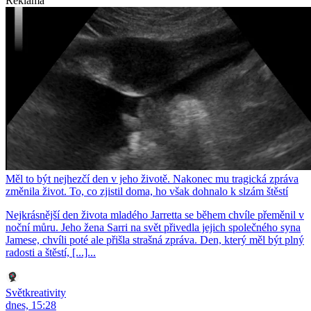
Reklama
Měl to být nejhezčí den v jeho životě. Nakonec mu tragická zpráva
změnila život. To, co zjistil doma, ho však dohnalo k slzám štěstí
Nejkrásnější den života mladého Jarretta se během chvíle přeměnil v
noční můru. Jeho žena Sarri na svět přivedla jejich společného syna
Jamese, chvíli poté ale přišla strašná zpráva. Den, který měl být plný
radosti a štěstí, [...]...
Světkreativity
dnes, 15:28