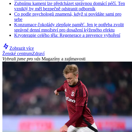
Zubnímu kameni lze předcházet správnou domácí péčí. Ten
vzniklý by měl bezpečně odstranit odborník
Co podle psychologů znamená, když si povídáte sami pro
sebe
Konzumace čokolády zlepšuje paměť. Jen je potřeba zvolit
správné denní množství pro dosažení kýženého efektu
Kryoterapie celého těla: Regenerace a prevence vyhoření
Zobrazit více
Ženské centrum
Zdraví
Vybrali jsme pro vás
Magazíny a zajímavosti