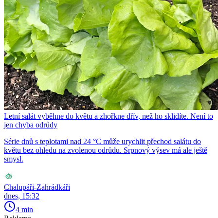
Letní salát vyběhne do květu a zhořkne dřív, než ho sklidíte. Není to
jen chyba odrůdy
Série dnů s teplotami nad 24 °C může urychlit přechod salátu do
květu bez ohledu na zvolenou odrůdu. Srpnový výsev má ale ještě
smysl.
Chalupáři-Zahrádkáři
dnes, 15:32
4 min