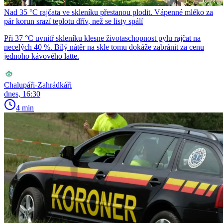
Nad 35 °C rajčata ve skleníku přestanou plodit. Vápenné mléko za
pár korun srazí teplotu dřív, než se listy spálí
Při 37 °C uvnitř skleníku klesne životaschopnost pylu rajčat na
necelých 40 %. Bílý nátěr na skle tomu dokáže zabránit za cenu
jednoho kávového latte.
Chalupáři-Zahrádkáři
dnes, 16:30
4 min