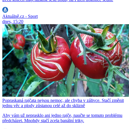
Aktuálně.cz - Sport
dnes, 15:20
Popraskaná rajčata nejsou nemoc, ale chyba v zálivce. Stačí změnit
jednu věc a plody zůstanou celé až do sklizně
Aby vám už neprasklo ani jedno rajče, naučte se tomuto problému
předcházet. Mnohdy stačí zcela banální triky.