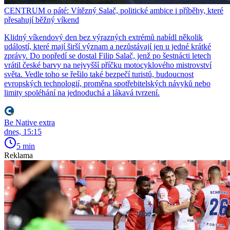
CENTRUM o páté: Vítězný Salač, politické ambice i příběhy, které
přesahují běžný víkend
Klidný víkendový den bez výrazných extrémů nabídl několik
událostí, které mají širší význam a nezůstávají jen u jedné krátké
zprávy. Do popředí se dostal Filip Salač, jenž po šestnácti letech
vrátil české barvy na nejvyšší příčku motocyklového mistrovství
světa. Vedle toho se řešilo také bezpečí turistů, budoucnost
evropských technologií, proměna spotřebitelských návyků nebo
limity spoléhání na jednoduchá a lákavá tvrzení.
Be Native extra
dnes, 15:15
5 min
Reklama