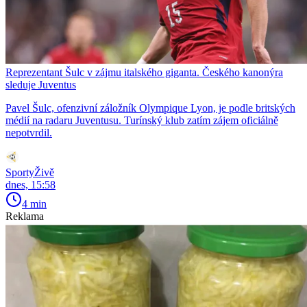
Reprezentant Šulc v zájmu italského giganta. Českého kanonýra
sleduje Juventus
Pavel Šulc, ofenzivní záložník Olympique Lyon, je podle britských
médií na radaru Juventusu. Turínský klub zatím zájem oficiálně
nepotvrdil.
SportyŽivě
dnes, 15:58
4 min
Reklama