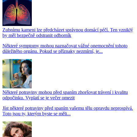
Zubnímu kameni lze předcházet správnou domácí péčí. Ten vzniklý
by měl bezpečně odstranit odborník
Některé symptomy mohou naznačovat vážné onemocnění tohoto
důležitého orgánu. Pokud se příznaky nezmírní, je...
Některé potraviny mohou před spaním zhoršovat trávení i kvalitu
odpočinku. Vyplatí se je večer omezit
Jíst některé potraviny před spaním vašemu tělu opravdu neprospívá.
Toto jsou ty, kterým byste se měli...