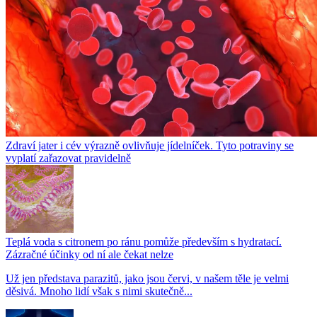
Zdraví jater i cév výrazně ovlivňuje jídelníček. Tyto potraviny se
vyplatí zařazovat pravidelně
Teplá voda s citronem po ránu pomůže především s hydratací.
Zázračné účinky od ní ale čekat nelze
Už jen představa parazitů, jako jsou červi, v našem těle je velmi
děsivá. Mnoho lidí však s nimi skutečně...