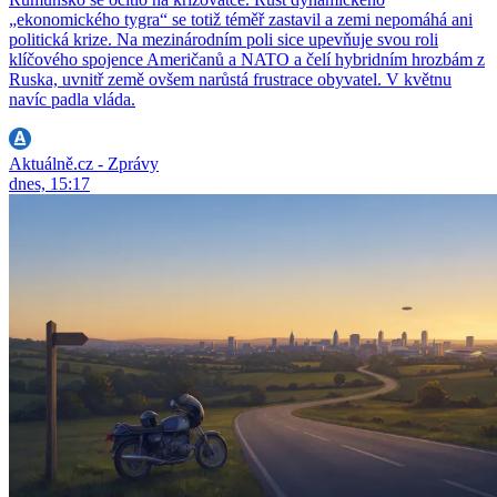
„ekonomického tygra“ se totiž téměř zastavil a zemi nepomáhá ani
politická krize. Na mezinárodním poli sice upevňuje svou roli
klíčového spojence Američanů a NATO a čelí hybridním hrozbám z
Ruska, uvnitř země ovšem narůstá frustrace obyvatel. V květnu
navíc padla vláda.
Aktuálně.cz - Zprávy
dnes, 15:17