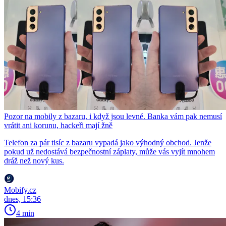
Pozor na mobily z bazaru, i když jsou levné. Banka vám pak nemusí
vrátit ani korunu, hackeři mají žně
Telefon za pár tisíc z bazaru vypadá jako výhodný obchod. Jenže
pokud už nedostává bezpečnostní záplaty, může vás vyjít mnohem
dráž než nový kus.
Mobify.cz
dnes, 15:36
4 min