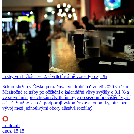
Tržby ve službách ve 2. čtvrtletí reálně vzrostly o 3,1 %
Sektor služeb v Česku pokračoval ve druhém čtvrtletí 2026 v růstu.
Meziročně se tržby po očištění o kalendářní vlivy zvýšily o 3,1 % a
ve srovnání s předchozím čtvrtletím byly po sezonním očištění vyšší
o 1 %. Služby tak dál podporují výkon české ekonomiky, přestože
vývoj mezi jednotlivými obory zůstává rozdílný.
Trade-off
dnes, 15:15