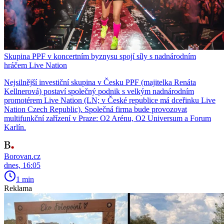
Skupina PPF v koncertním byznysu spojí síly s nadnárodním
hráčem Live Nation
Nejsilnější investiční skupina v Česku PPF (majitelka Renáta
Kellnerová) postaví společný podnik s velkým nadnárodním
promotérem Live Nation (LN; v České republice má dceřinku Live
Nation Czech Republic). Společná firma bude provozovat
multifunkční zařízení v Praze: O2 Arénu, O2 Universum a Forum
Karlín.
Borovan.cz
dnes, 16:05
1 min
Reklama