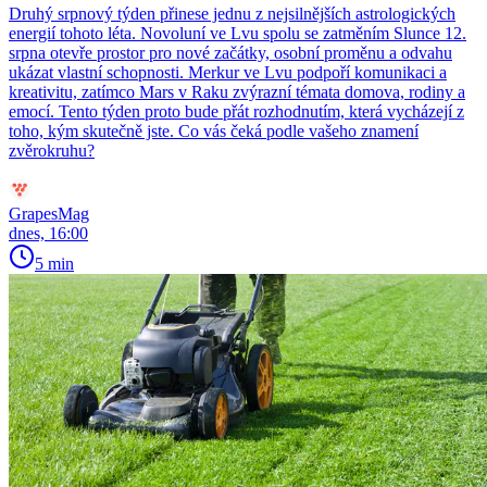
Druhý srpnový týden přinese jednu z nejsilnějších astrologických
energií tohoto léta. Novoluní ve Lvu spolu se zatměním Slunce 12.
srpna otevře prostor pro nové začátky, osobní proměnu a odvahu
ukázat vlastní schopnosti. Merkur ve Lvu podpoří komunikaci a
kreativitu, zatímco Mars v Raku zvýrazní témata domova, rodiny a
emocí. Tento týden proto bude přát rozhodnutím, která vycházejí z
toho, kým skutečně jste. Co vás čeká podle vašeho znamení
zvěrokruhu?
GrapesMag
dnes, 16:00
5 min