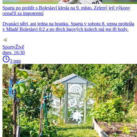
Sparta po prohře s Boleslaví klesla na 9. místo. Zelený její výkony
označil za impotentní
Dvanáct střel, ani jedna na branku. Sparta v sobotu 8. srpna prohrála
v Mladé Boleslavi 0:2 a po třech ligových kolech má jen tři body.
SportyŽivě
dnes, 16:30
3 min