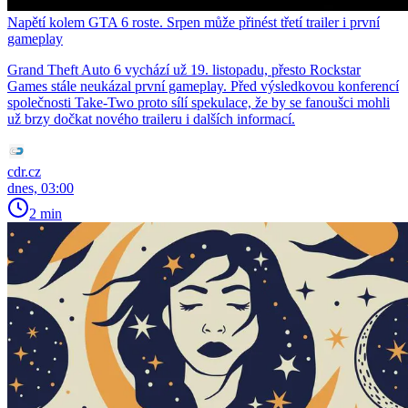
Napětí kolem GTA 6 roste. Srpen může přinést třetí trailer i první
gameplay
Grand Theft Auto 6 vychází už 19. listopadu, přesto Rockstar
Games stále neukázal první gameplay. Před výsledkovou konferencí
společnosti Take-Two proto sílí spekulace, že by se fanoušci mohli
už brzy dočkat nového traileru i dalších informací.
cdr.cz
dnes, 03:00
2 min