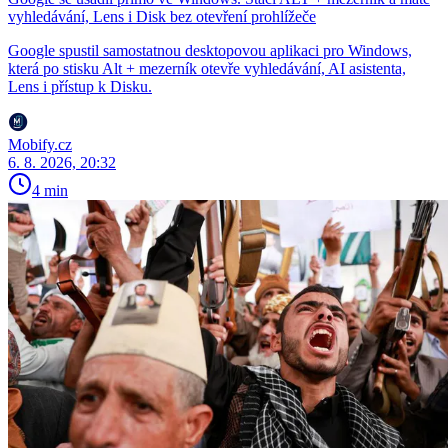
vyhledávání, Lens i Disk bez otevření prohlížeče
Google spustil samostatnou desktopovou aplikaci pro Windows,
která po stisku Alt + mezerník otevře vyhledávání, AI asistenta,
Lens i přístup k Disku.
Mobify.cz
6. 8. 2026, 20:32
4 min