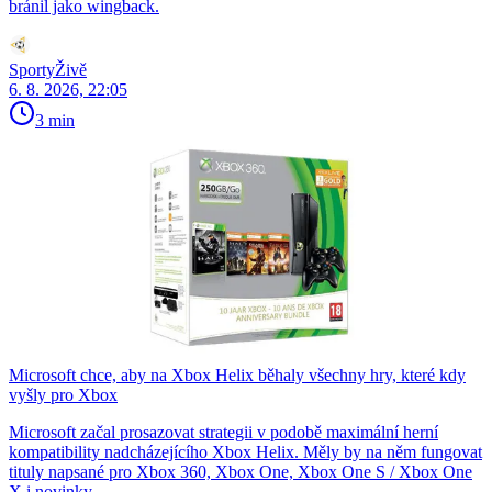
bránil jako wingback.
SportyŽivě
6. 8. 2026, 22:05
3 min
Microsoft chce, aby na Xbox Helix běhaly všechny hry, které kdy
vyšly pro Xbox
Microsoft začal prosazovat strategii v podobě maximální herní
kompatibility nadcházejícího Xbox Helix. Měly by na něm fungovat
tituly napsané pro Xbox 360, Xbox One, Xbox One S / Xbox One
X i novinky…