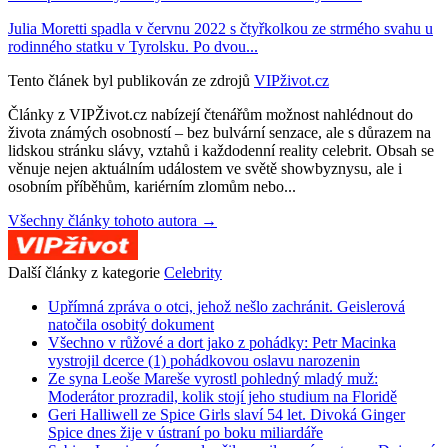
Julia Moretti spadla v červnu 2022 s čtyřkolkou ze strmého svahu u
rodinného statku v Tyrolsku. Po dvou...
Tento článek byl publikován ze zdrojů
VIPživot.cz
Články z VIPŽivot.cz nabízejí čtenářům možnost nahlédnout do
života známých osobností – bez bulvární senzace, ale s důrazem na
lidskou stránku slávy, vztahů i každodenní reality celebrit. Obsah se
věnuje nejen aktuálním událostem ve světě showbyznysu, ale i
osobním příběhům, kariérním zlomům nebo...
Všechny články tohoto autora →
Další články z kategorie
Celebrity
Upřímná zpráva o otci, jehož nešlo zachránit. Geislerová
natočila osobitý dokument
Všechno v růžové a dort jako z pohádky: Petr Macinka
vystrojil dcerce (1) pohádkovou oslavu narozenin
Ze syna Leoše Mareše vyrostl pohledný mladý muž:
Moderátor prozradil, kolik stojí jeho studium na Floridě
Geri Halliwell ze Spice Girls slaví 54 let. Divoká Ginger
Spice dnes žije v ústraní po boku miliardáře