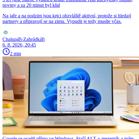
noviny a za 20 minut byl klid
Na jaře a na podzim jsou krtci obzvláště aktivní, protože si hledají
partnery a připravují se na zimu. Vypudit je tedy musíte včas.
Chalupáři-Zahrádkáři
6. 8. 2026, 20:45
2 min
Google se usadil přímo ve Windows. Stačí ALT + mezerník a máte