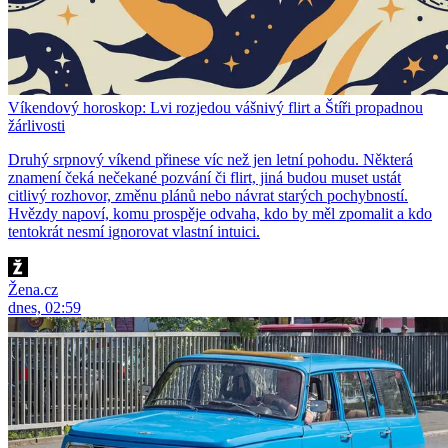
Víkendový horoskop: Lvi rozjedou vášnivý flirt a Štíři propadnou
žárlivosti
Druhý srpnový víkend přinese víc než jen letní pohodu. Některá
znamení čeká nečekané pozvání či flirt, jiná budou muset ustát
citlivý rozhovor, změnu plánů nebo návrat starých pochybností.
Hvězdy napoví, komu prospěje odvaha, kdo by měl zpomalit a kdo
tentokrát nesmí ignorovat vlastní intuici.
Žena.cz
dnes, 02:59