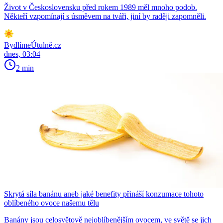
Život v Československu před rokem 1989 měl mnoho podob.
Někteří vzpomínají s úsměvem na tváři, jiní by raději zapomněli.
BydlímeÚtulně.cz
dnes, 03:04
2 min
Skrytá síla banánu aneb jaké benefity přináší konzumace tohoto
oblíbeného ovoce našemu tělu
Banány jsou celosvětově nejoblíbenějším ovocem, ve světě se jich