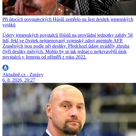
Při útocích povstaleckých Húsíů zemřelo na šest desítek jemenských
vojáků
Údery jemenských povstalců Húsíů na provládní jednotky zabily 58
lidí, řekl ve čtvrtek nejmenovaný vojenský zdroj agentuře AFP.
Zraněných jsou podle něj desítky. Předchozí údaje uváděly zhruba
čtyři desítky mrtvých. Mohlo by se tak jednat o nejkrvavější útok
povstalců v Jemenu od příměří z roku 2022.
Aktuálně.cz - Zprávy
6. 8. 2026, 20:27