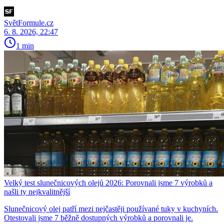
SvětFormule.cz
6. 8. 2026, 22:47
1 min
Velký test slunečnicových olejů 2026: Porovnali jsme 7 výrobků a
našli ty nejkvalitnější
Slunečnicový olej patří mezi nejčastěji používané tuky v kuchyních.
Otestovali jsme 7 běžně dostupných výrobků a porovnali je.