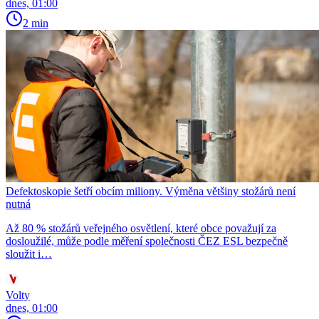
dnes, 01:00
2 min
Defektoskopie šetří obcím miliony. Výměna většiny stožárů není
nutná
Až 80 % stožárů veřejného osvětlení, které obce považují za
dosloužilé, může podle měření společnosti ČEZ ESL bezpečně
sloužit i…
Volty
dnes, 01:00