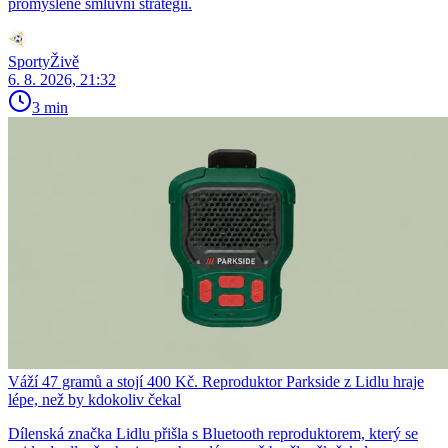
promyšlené smluvní strategii.
SportyŽivě
6. 8. 2026, 21:32
3 min
Váží 47 gramů a stojí 400 Kč. Reproduktor Parkside z Lidlu hraje
lépe, než by kdokoliv čekal
Dílenská značka Lidlu přišla s Bluetooth reproduktorem, který se