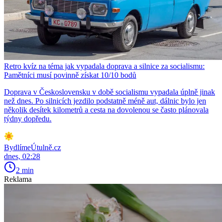
Retro kvíz na téma jak vypadala doprava a silnice za socialismu:
Pamětníci musí povinně získat 10/10 bodů
Doprava v Československu v době socialismu vypadala úplně jinak
než dnes. Po silnicích jezdilo podstatně méně aut, dálnic bylo jen
několik desítek kilometrů a cesta na dovolenou se často plánovala
týdny dopředu.
BydlímeÚtulně.cz
dnes, 02:28
2 min
Reklama