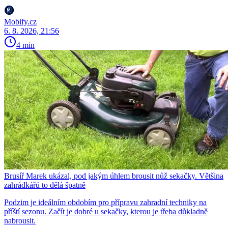
Mobify.cz
6. 8. 2026, 21:56
4 min
Brusíř Marek ukázal, pod jakým úhlem brousit nůž sekačky. Většina
zahrádkářů to dělá špatně
Podzim je ideálním obdobím pro přípravu zahradní techniky na
příští sezonu. Začít je dobré u sekačky, kterou je třeba důkladně
nabrousit.