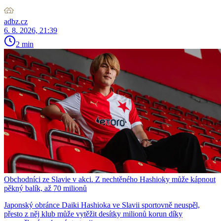
adbz.cz
6. 8. 2026, 21:39
2 min
Obchodníci ze Slavie v akci. Z nechtěného Hashioky může kápnout
pěkný balík, až 70 milionů
Japonský obránce Daiki Hashioka ve Slavii sportovně neuspěl,
přesto z něj klub může vytěžit desítky milionů korun díky