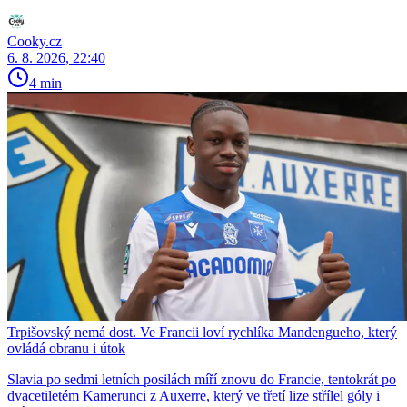
Cooky.cz
6. 8. 2026, 22:40
4 min
Trpišovský nemá dost. Ve Francii loví rychlíka Mandengueho, který
ovládá obranu i útok
Slavia po sedmi letních posilách míří znovu do Francie, tentokrát po
dvacetiletém Kamerunci z Auxerre, který ve třetí lize střílel góly i