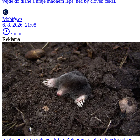
vejde do dlaně a hraje mnohem lépe, než by člověk čekal.
Mobify.cz
6. 8. 2026, 21:08
3 min
Reklama
5 let jsme marně vyháněli krtka. Zahradník vzal kuchyňský odpad,