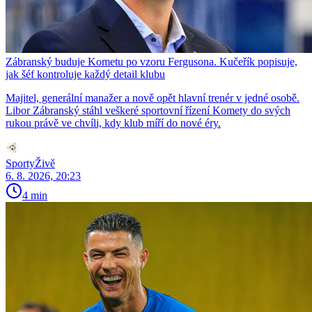
Zábranský buduje Kometu po vzoru Fergusona. Kučeřík popisuje,
jak šéf kontroluje každý detail klubu
Majitel, generální manažer a nově opět hlavní trenér v jedné osobě.
Libor Zábranský stáhl veškeré sportovní řízení Komety do svých
rukou právě ve chvíli, kdy klub míří do nové éry.
SportyŽivě
6. 8. 2026, 20:23
4 min