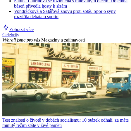
Sabina Laurinová se rozloučila s milovaným otcem. Dojemná
báseň přivedla hosty k slzám
Vondráčková a Šafářová znovu proti sobě. Spor o syny
rozvířila debata o sportu
Zobrazit více
Celebrity
Vybrali jsme pro vás
Magazíny a zajímavosti
Test znalostí o životě v dobách socialismu: 10 otázek odhalí, za máte
minulý režim stále v živé paměti