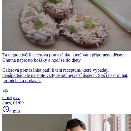
Ta nejpoctivější celerová pomazánka, která vám připomene dětství:
Chutná naprosto božsky a hodí se do diety
Celerová pomazánka patří k těm receptům, které vypadají
nenápadně, ale na stole vždy sklidí největší úspěch. Stačí nastrouhat,
promíchat a podávat.
Cooky.cz
dnes, 01:09
4 min