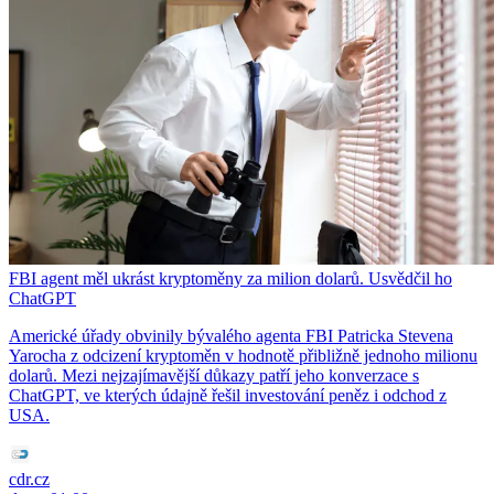
FBI agent měl ukrást kryptoměny za milion dolarů. Usvědčil ho
ChatGPT
Americké úřady obvinily bývalého agenta FBI Patricka Stevena
Yarocha z odcizení kryptoměn v hodnotě přibližně jednoho milionu
dolarů. Mezi nejzajímavější důkazy patří jeho konverzace s
ChatGPT, ve kterých údajně řešil investování peněz i odchod z
USA.
cdr.cz