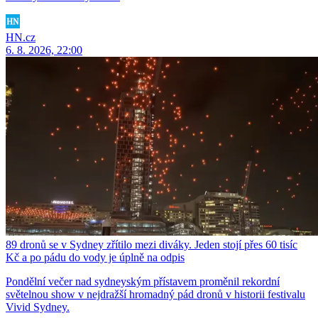
HN.cz
6. 8. 2026, 22:00
89 dronů se v Sydney zřítilo mezi diváky. Jeden stojí přes 60 tisíc
Kč a po pádu do vody je úplně na odpis
Pondělní večer nad sydneyským přístavem proměnil rekordní
světelnou show v nejdražší hromadný pád dronů v historii festivalu
Vivid Sydney.