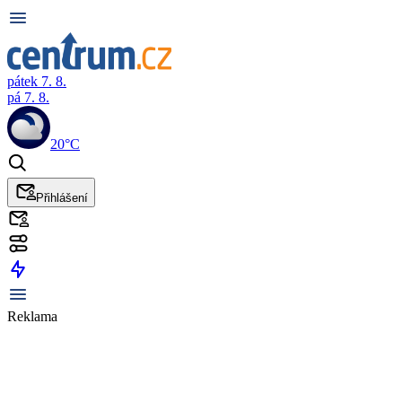
pátek 7. 8.
pá 7. 8.
20°C
Přihlášení
Reklama