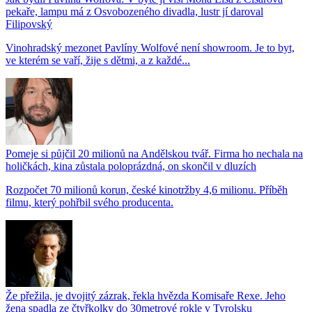
pekaře, lampu má z Osvobozeného divadla, lustr jí daroval
Filipovský
Vinohradský mezonet Pavlíny Wolfové není showroom. Je to byt,
ve kterém se vaří, žije s dětmi, a z každé...
Pomeje si půjčil 20 milionů na Andělskou tvář. Firma ho nechala na
holičkách, kina zůstala poloprázdná, on skončil v dluzích
Rozpočet 70 milionů korun, české kinotržby 4,6 milionu. Příběh
filmu, který pohřbil svého producenta.
Že přežila, je dvojitý zázrak, řekla hvězda Komisaře Rexe. Jeho
žena spadla ze čtyřkolky do 30metrové rokle v Tyrolsku