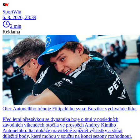
SportWin
6. 8. 2026, 23:39
2 min
Reklama
Otec Antonelliho trénuje Fittipaldiho syna: Brazilec vychvaluje lídra
Před letní přestávkou se dynamika boje o titul v posledních
závodních víkendech otočila ve prospěch Andrey Kimiho
Antonelliho. Ital dokáže pravidelně zajíždět výsledky a sbírat
důležité body, které mohou v součtu na konci sezony rozhodnout.