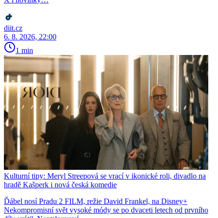
diit.cz
6. 8. 2026, 22:00
1 min
Kulturní tipy: Meryl Streepová se vrací v ikonické roli, divadlo na
hradě Kašperk i nová česká komedie
Ďábel nosí Pradu 2 FILM, režie David Frankel, na Disney+
Nekompromisní svět vysoké módy se po dvaceti letech od prvního