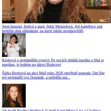
Jsem hnusná, šedivá a stará, řekla Menzelová. Její kadeřnice pak
hejtrům dala ultimátum, na které nikdo neodpověděl
Rezková o nejmladším synovi: Po nocích skládá muziku a frká si
marjánu, je bohém po tátovi Brabcovi
Šárka Rezková na akci Muž roku 2026 otevřeně popsala, čím žije
její nejmladší syn Dominik, a nešetřila ani...
Jak bydlí Pavlína Wolfová: V bytě jí visí Mona Lisa z Císařova