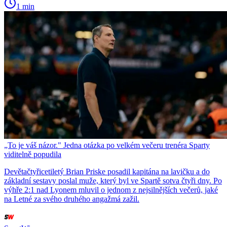
1 min
„To je váš názor." Jedna otázka po velkém večeru trenéra Sparty
viditelně popudila
Devětačtyřicetiletý Brian Priske posadil kapitána na lavičku a do
základní sestavy poslal muže, který byl ve Spartě sotva čtyři dny. Po
výhře 2:1 nad Lyonem mluvil o jednom z nejsilnějších večerů, jaké
na Letné za svého druhého angažmá zažil.