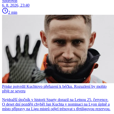
SportWin
6. 8. 2026, 23:40
2 min
Priske potvrdil Kuchtovo přeřazení k béčku. Rozuzlení by mohlo
přijít ze severu
Nejdražší útočník v historii Sparty dorazil na Letnou 25. července.
O deset dní později chyběl Jan Kuchta v nominaci na Lyon úplně a
místo přípravy na Ligu mistrů odjel trénovat s třetiligovou rezervou.