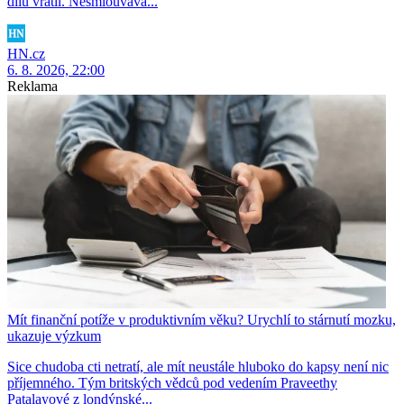
dílu vrátil. Nesmlouvavá...
HN.cz
6. 8. 2026, 22:00
Reklama
Mít finanční potíže v produktivním věku? Urychlí to stárnutí mozku,
ukazuje výzkum
Sice chudoba cti netratí, ale mít neustále hluboko do kapsy není nic
příjemného. Tým britských vědců pod vedením Praveethy
Patalayové z londýnské...