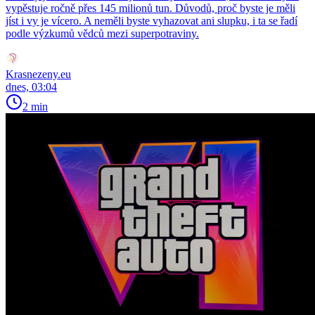
vypěstuje ročně přes 145 milionů tun. Důvodů, proč byste je měli
jíst i vy je vícero. A neměli byste vyhazovat ani slupku, i ta se řadí
podle výzkumů vědců mezi superpotraviny.
Krasnezeny.eu
dnes, 03:04
2 min