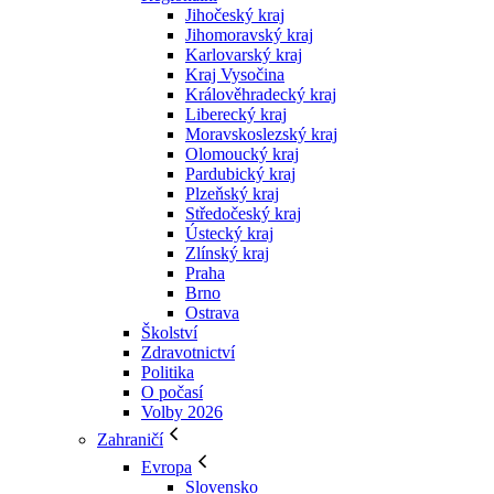
Jihočeský kraj
Jihomoravský kraj
Karlovarský kraj
Kraj Vysočina
Králověhradecký kraj
Liberecký kraj
Moravskoslezský kraj
Olomoucký kraj
Pardubický kraj
Plzeňský kraj
Středočeský kraj
Ústecký kraj
Zlínský kraj
Praha
Brno
Ostrava
Školství
Zdravotnictví
Politika
O počasí
Volby 2026
Zahraničí
Evropa
Slovensko