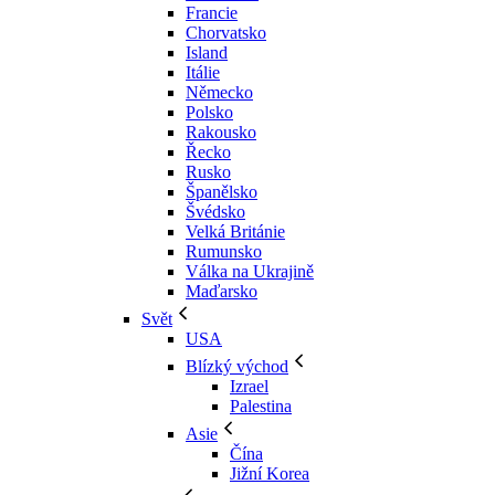
Francie
Chorvatsko
Island
Itálie
Německo
Polsko
Rakousko
Řecko
Rusko
Španělsko
Švédsko
Velká Británie
Rumunsko
Válka na Ukrajině
Maďarsko
Svět
USA
Blízký východ
Izrael
Palestina
Asie
Čína
Jižní Korea