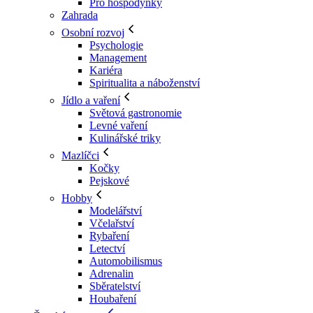
Pro hospodyňky
Zahrada
Osobní rozvoj
Psychologie
Management
Kariéra
Spiritualita a náboženství
Jídlo a vaření
Světová gastronomie
Levné vaření
Kulinářské triky
Mazlíčci
Kočky
Pejskové
Hobby
Modelářství
Včelařství
Rybaření
Letectví
Automobilismus
Adrenalin
Sběratelství
Houbaření