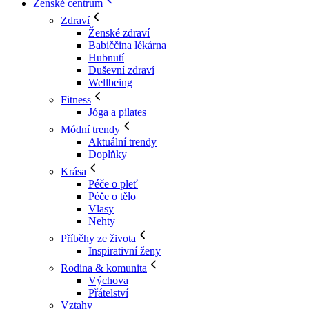
Ženské centrum
Zdraví
Ženské zdraví
Babiččina lékárna
Hubnutí
Duševní zdraví
Wellbeing
Fitness
Jóga a pilates
Módní trendy
Aktuální trendy
Doplňky
Krása
Péče o pleť
Péče o tělo
Vlasy
Nehty
Příběhy ze života
Inspirativní ženy
Rodina & komunita
Výchova
Přátelství
Vztahy