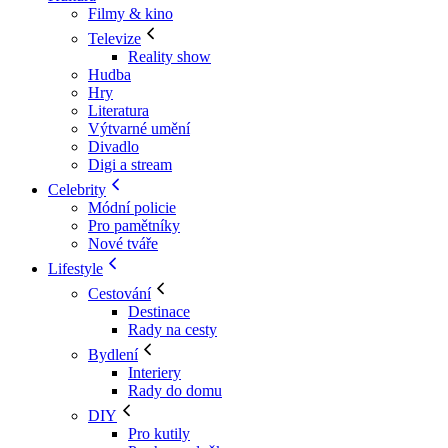
Filmy & kino
Televize
Reality show
Hudba
Hry
Literatura
Výtvarné umění
Divadlo
Digi a stream
Celebrity
Módní policie
Pro pamětníky
Nové tváře
Lifestyle
Cestování
Destinace
Rady na cesty
Bydlení
Interiery
Rady do domu
DIY
Pro kutily