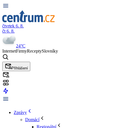
čtvrtek 6. 8.
čt 6. 8.
24°C
Internet
Firmy
Recepty
Slovníky
Přihlášení
Zprávy
Domácí
Regionální