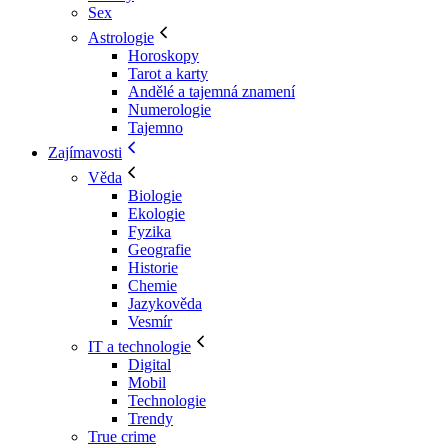
Sex
Astrologie
Horoskopy
Tarot a karty
Andělé a tajemná znamení
Numerologie
Tajemno
Zajímavosti
Věda
Biologie
Ekologie
Fyzika
Geografie
Historie
Chemie
Jazykověda
Vesmír
IT a technologie
Digital
Mobil
Technologie
Trendy
True crime