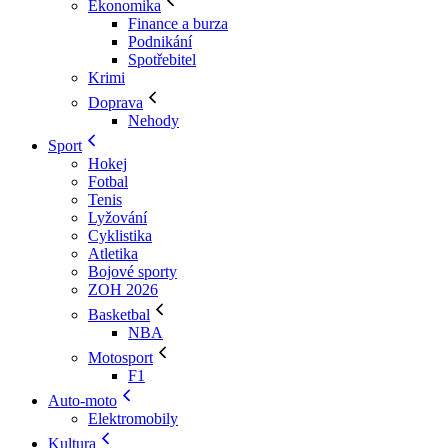
Ekonomika
Finance a burza
Podnikání
Spotřebitel
Krimi
Doprava
Nehody
Sport
Hokej
Fotbal
Tenis
Lyžování
Cyklistika
Atletika
Bojové sporty
ZOH 2026
Basketbal
NBA
Motosport
F1
Auto-moto
Elektromobily
Kultura