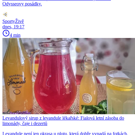
Odysseovy posádky.
SportyŽivě
dnes, 19:17
4 min
Levandulový sirup z levandule lékařské: Fialová letní zásoba do
limonády, čaje i dezertů
Levandule není jen okrasa u plotu, která dobře vypadá na fotkách.