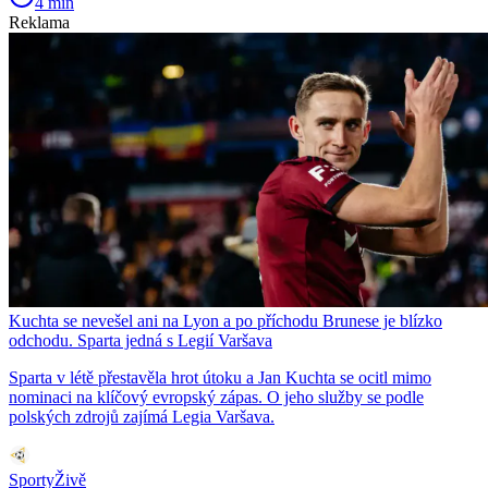
4 min
Reklama
Kuchta se nevešel ani na Lyon a po příchodu Brunese je blízko
odchodu. Sparta jedná s Legií Varšava
Sparta v létě přestavěla hrot útoku a Jan Kuchta se ocitl mimo
nominaci na klíčový evropský zápas. O jeho služby se podle
polských zdrojů zajímá Legia Varšava.
SportyŽivě