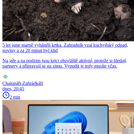
5 let jsme marně vyháněli krtka. Zahradník vzal kuchyňský odpad,
noviny a za 20 minut byl klid
Na jaře a na podzim jsou krtci obzvláště aktivní, protože si hledají
partnery a připravují se na zimu. Vypudit je tedy musíte včas.
Chalupáři-Zahrádkáři
dnes, 20:45
2 min