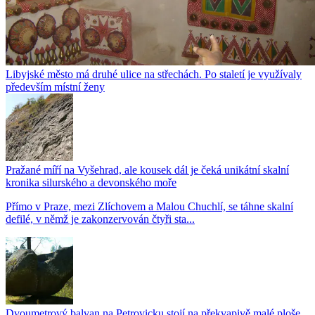
Libyjské město má druhé ulice na střechách. Po staletí je využívaly
především místní ženy
Pražané míří na Vyšehrad, ale kousek dál je čeká unikátní skalní
kronika silurského a devonského moře
Přímo v Praze, mezi Zlíchovem a Malou Chuchlí, se táhne skalní
defilé, v němž je zakonzervován čtyři sta...
Dvoumetrový balvan na Petrovicku stojí na překvapivě malé ploše