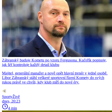
Zábranský buduje Kometu po vzoru Fergusona. Kučeřík popisuje,
jak šéf kontroluje každý detail klubu
Majitel, generální manažer a nově opět hlavní trenér v jedné osobě.
Libor Zábranský stáhl veškeré sportovní řízení Komety do svých
rukou právě ve chvíli, kdy klub míří do nové éry.
SportyŽivě
dnes, 20:23
4 min