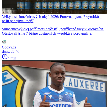
Velký test slunečnicových olejů 2026: Porovnali jsme 7 výrobků a
našli ty nejkvalitnější
Slunečnicový olej patří mezi nejčastěji používané tuky v kuchyních.
Otestovali jsme 7 běžně dostupných výrobků a porovnali je.
Cooky.cz
dnes, 22:40
4 min