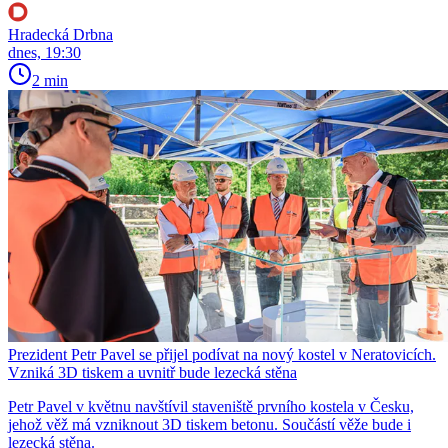
Hradecká Drbna
dnes, 19:30
2 min
Prezident Petr Pavel se přijel podívat na nový kostel v Neratovicích.
Vzniká 3D tiskem a uvnitř bude lezecká stěna
Petr Pavel v květnu navštívil staveniště prvního kostela v Česku,
jehož věž má vzniknout 3D tiskem betonu. Součástí věže bude i
lezecká stěna.