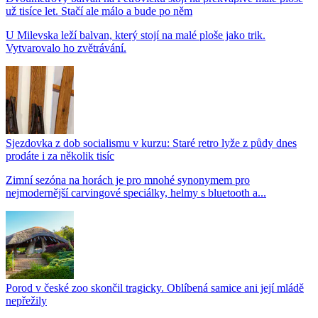
už tisíce let. Stačí ale málo a bude po něm
U Milevska leží balvan, který stojí na malé ploše jako trik.
Vytvarovalo ho zvětrávání.
Sjezdovka z dob socialismu v kurzu: Staré retro lyže z půdy dnes
prodáte i za několik tisíc
Zimní sezóna na horách je pro mnohé synonymem pro
nejmodernější carvingové speciálky, helmy s bluetooth a...
Porod v české zoo skončil tragicky. Oblíbená samice ani její mládě
nepřežily