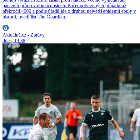
pacientů přímo v domácnostech. Počet potvrzených případů už
překročil 4000 a podle úřadů jde o druhou největší epidemii eboly v
historii, uvedl list The Guardian.
Aktuálně.cz - Zprávy
dnes, 19:38