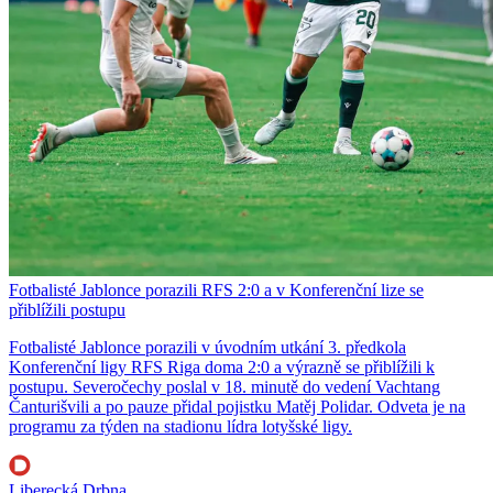
Fotbalisté Jablonce porazili RFS 2:0 a v Konferenční lize se
přiblížili postupu
Fotbalisté Jablonce porazili v úvodním utkání 3. předkola
Konferenční ligy RFS Riga doma 2:0 a výrazně se přiblížili k
postupu. Severočechy poslal v 18. minutě do vedení Vachtang
Čanturišvili a po pauze přidal pojistku Matěj Polidar. Odveta je na
programu za týden na stadionu lídra lotyšské ligy.
Liberecká Drbna