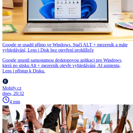
Google se usadil přímo ve Windows. Stačí ALT + mezerník a máte
vyhledávání, Lens i Disk bez otevření prohlížeče
Google spustil samostatnou desktopovou aplikaci pro Windows,
která po stisku Alt + mezerník otevře vyhledávání, AI asistenta,
Lens i přístup k Disku.
Mobify.cz
dnes, 20:32
4 min