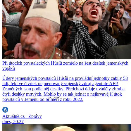
Při útocích povstaleckých Húsíů zemřelo na šest desítek jemenských
vojáků
Údery jemenských povstalců Húsíů na provládní jednotky zabily 58
lidí, řekl ve čtvrtek nejmenovaný vojenský zdroj agentuře AFP.
Zraněných jsou podle něj desítky. Předchozí údaje uváděly zhruba
čtyři desítky mrtvých. Mohlo by se tak jednat o nejkrvavější útok
povstalců v Jemenu od příměří z roku 2022.
Aktuálně.cz - Zprávy
dnes, 20:27