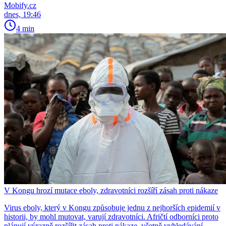
Mobify.cz
dnes, 19:46
4 min
V Kongu hrozí mutace eboly, zdravotníci rozšíří zásah proti nákaze
Virus eboly, který v Kongu způsobuje jednu z nejhorších epidemií v
historii, by mohl mutovat, varují zdravotníci. Afričtí odborníci proto
plánují výrazně rozšířit zásah proti nákaze, včetně vyhledávání