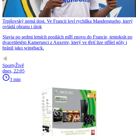
Trpišovský nemá dost. Ve Francii loví rychlíka Mandengueho, který
ovládá obranu i útok
Slavia po sedmi letních posilách míří znovu do Francie, tentokrát po
dvacetiletém Kamerunci z Auxerre, který ve třetí lize střílel góly i
bránil jako wingback.
SportyŽivě
dnes, 22:05
3 min