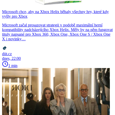
Microsoft chce, aby na Xbox Helix běhaly všechny hry, které kdy
vyšly pro Xbox
Microsoft začal prosazovat strategii v podobě maximální herní
kompatibility nadcházejícího Xbox Helix. Měly by na něm fungovat
tituly napsané pro Xbox 360, Xbox One, Xbox One S / Xbox One
X i novinky…
diit.cz
dnes, 22:00
1 min