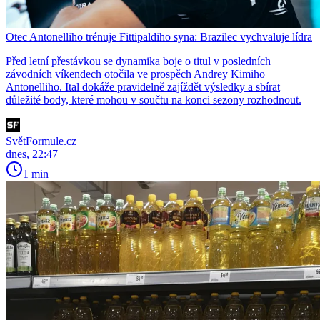
Otec Antonelliho trénuje Fittipaldiho syna: Brazilec vychvaluje lídra
Před letní přestávkou se dynamika boje o titul v posledních
závodních víkendech otočila ve prospěch Andrey Kimiho
Antonelliho. Ital dokáže pravidelně zajíždět výsledky a sbírat
důležité body, které mohou v součtu na konci sezony rozhodnout.
SvětFormule.cz
dnes, 22:47
1 min