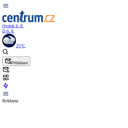
čtvrtek 6. 8.
čt 6. 8.
25°C
Přihlášení
Reklama