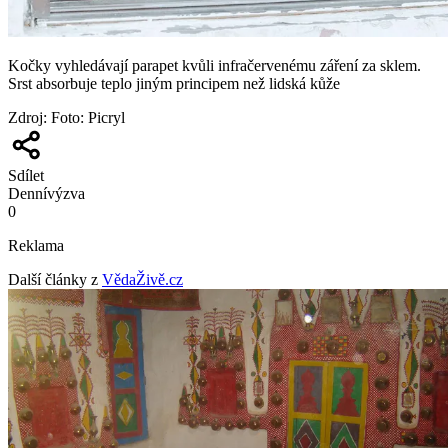
Kočky vyhledávají parapet kvůli infračervenému záření za sklem.
Srst absorbuje teplo jiným principem než lidská kůže
Zdroj
:
Foto: Picryl
Sdílet
Denní
výzva
0
Reklama
Další články z
VědaŽivě.cz