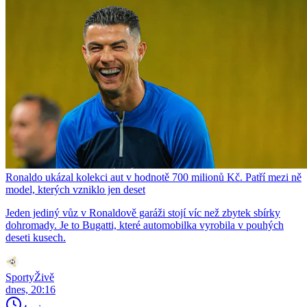
Ronaldo ukázal kolekci aut v hodnotě 700 milionů Kč. Patří mezi ně
model, kterých vzniklo jen deset
Jeden jediný vůz v Ronaldově garáži stojí víc než zbytek sbírky
dohromady. Je to Bugatti, které automobilka vyrobila v pouhých
deseti kusech.
SportyŽivě
dnes, 20:16