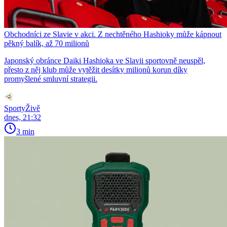
Obchodníci ze Slavie v akci. Z nechtěného Hashioky může kápnout
pěkný balík, až 70 milionů
Japonský obránce Daiki Hashioka ve Slavii sportovně neuspěl,
přesto z něj klub může vytěžit desítky milionů korun díky
promyšlené smluvní strategii.
SportyŽivě
dnes, 21:32
3 min