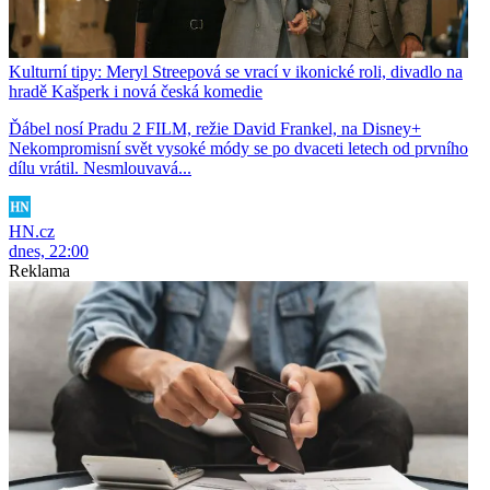
Kulturní tipy: Meryl Streepová se vrací v ikonické roli, divadlo na
hradě Kašperk i nová česká komedie
Ďábel nosí Pradu 2 FILM, režie David Frankel, na Disney+
Nekompromisní svět vysoké módy se po dvaceti letech od prvního
dílu vrátil. Nesmlouvavá...
HN.cz
dnes, 22:00
Reklama