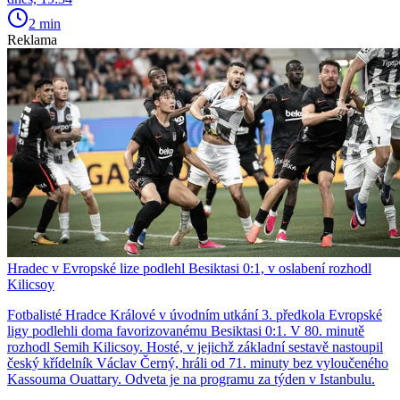
2 min
Reklama
Hradec v Evropské lize podlehl Besiktasi 0:1, v oslabení rozhodl
Kilicsoy
Fotbalisté Hradce Králové v úvodním utkání 3. předkola Evropské
ligy podlehli doma favorizovanému Besiktasi 0:1. V 80. minutě
rozhodl Semih Kilicsoy. Hosté, v jejichž základní sestavě nastoupil
český křídelník Václav Černý, hráli od 71. minuty bez vyloučeného
Kassouma Ouattary. Odveta je na programu za týden v Istanbulu.