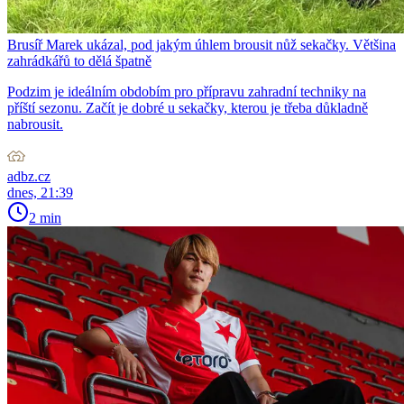
Brusíř Marek ukázal, pod jakým úhlem brousit nůž sekačky. Většina
zahrádkářů to dělá špatně
Podzim je ideálním obdobím pro přípravu zahradní techniky na
příští sezonu. Začít je dobré u sekačky, kterou je třeba důkladně
nabrousit.
adbz.cz
dnes, 21:39
2 min