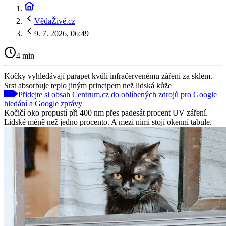
VědaŽivě.cz
9. 7. 2026, 06:49
4 min
Kočky vyhledávají parapet kvůli infračervenému záření za sklem.
Srst absorbuje teplo jiným principem než lidská kůže
Přidejte si obsah Centrum.cz do oblíbených zdrojů pro Google
hledání a Google zprávy
Kočičí oko propustí při 400 nm přes padesát procent UV záření.
Lidské méně než jedno procento. A mezi nimi stojí okenní tabule.