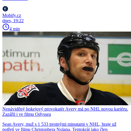
Mobify.cz
dnes, 19:22
4 min
Nenáviděný hokejový provokatér Avery má po NHL novou kariéru.
Zazářil i ve filmu Odyssea
Sean Avery, muž s 1 533 trestnými minutami v NHL, hraje už
potřetí ve filmu Christophera Nolana. Tentokrát jako člen