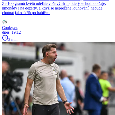
Ze 100 gramů květů uděláte voňavý sirup, který se hodí do čaje,
limonády i na dezerty, a když se nepřežene louhování, nebude
chutnat jako skříň po babičce.
Cooky.cz
dnes, 19:12
3 min