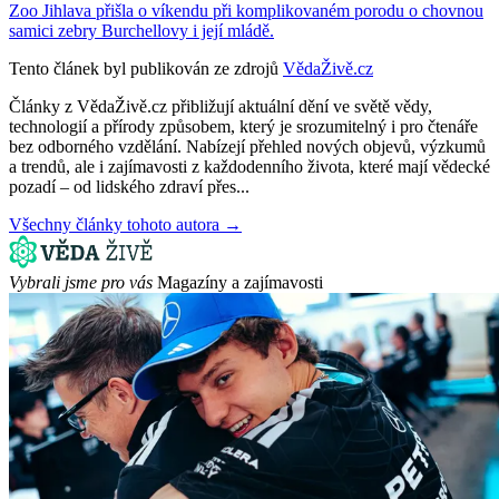
Zoo Jihlava přišla o víkendu při komplikovaném porodu o chovnou
samici zebry Burchellovy i její mládě.
Tento článek byl publikován ze zdrojů
VědaŽivě.cz
Články z VědaŽivě.cz přibližují aktuální dění ve světě vědy,
technologií a přírody způsobem, který je srozumitelný i pro čtenáře
bez odborného vzdělání. Nabízejí přehled nových objevů, výzkumů
a trendů, ale i zajímavosti z každodenního života, které mají vědecké
pozadí – od lidského zdraví přes...
Všechny články tohoto autora →
Vybrali jsme pro vás
Magazíny a zajímavosti