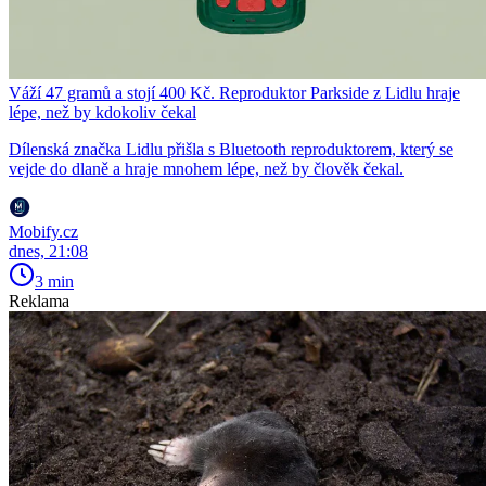
Váží 47 gramů a stojí 400 Kč. Reproduktor Parkside z Lidlu hraje
lépe, než by kdokoliv čekal
Dílenská značka Lidlu přišla s Bluetooth reproduktorem, který se
vejde do dlaně a hraje mnohem lépe, než by člověk čekal.
Mobify.cz
dnes, 21:08
3 min
Reklama