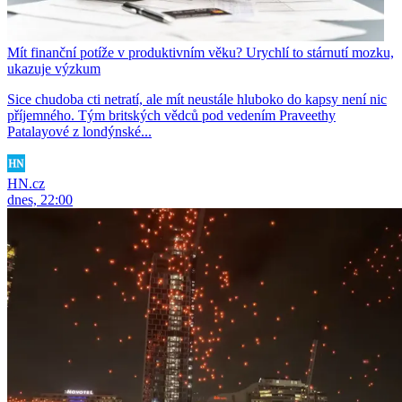
Mít finanční potíže v produktivním věku? Urychlí to stárnutí mozku,
ukazuje výzkum
Sice chudoba cti netratí, ale mít neustále hluboko do kapsy není nic
příjemného. Tým britských vědců pod vedením Praveethy
Patalayové z londýnské...
HN.cz
dnes, 22:00