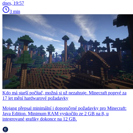
dnes, 19:57
3 min
Kdo má starší počítač, možná si už nezahraje. Minecraft poprvé za
17 let mění hardwarové požadavky
Mojang přepsal minimální i doporučené požadavky pro Minecraft:
Java Edition. Minimum RAM vyskočilo ze 2 GB na 8, u
integrované grafiky dokonce na 12 GB.