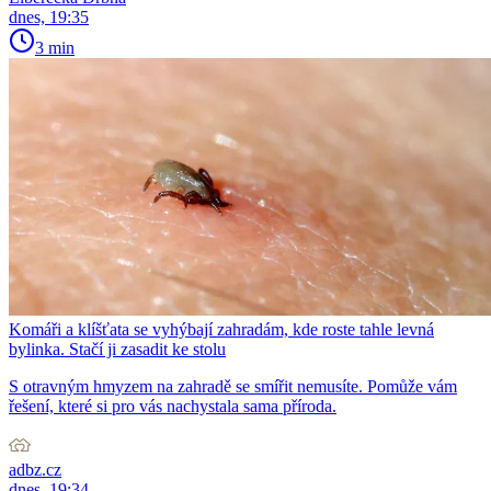
dnes, 19:35
3 min
Komáři a klíšťata se vyhýbají zahradám, kde roste tahle levná
bylinka. Stačí ji zasadit ke stolu
S otravným hmyzem na zahradě se smířit nemusíte. Pomůže vám
řešení, které si pro vás nachystala sama příroda.
adbz.cz
dnes, 19:34