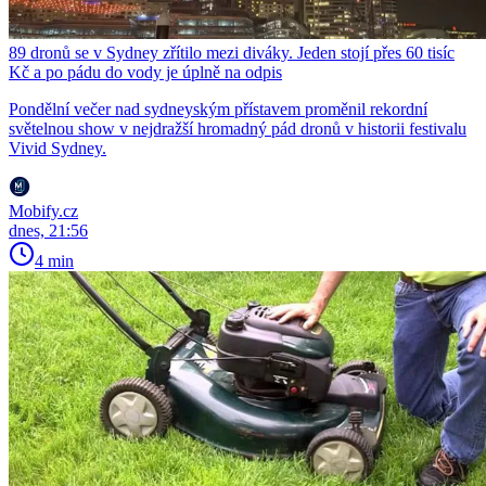
89 dronů se v Sydney zřítilo mezi diváky. Jeden stojí přes 60 tisíc
Kč a po pádu do vody je úplně na odpis
Pondělní večer nad sydneyským přístavem proměnil rekordní
světelnou show v nejdražší hromadný pád dronů v historii festivalu
Vivid Sydney.
Mobify.cz
dnes, 21:56
4 min