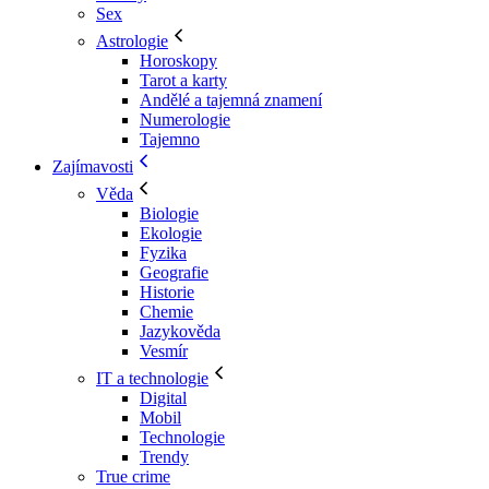
Sex
Astrologie
Horoskopy
Tarot a karty
Andělé a tajemná znamení
Numerologie
Tajemno
Zajímavosti
Věda
Biologie
Ekologie
Fyzika
Geografie
Historie
Chemie
Jazykověda
Vesmír
IT a technologie
Digital
Mobil
Technologie
Trendy
True crime