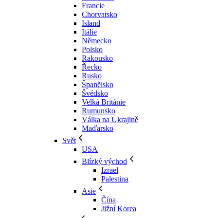
Francie
Chorvatsko
Island
Itálie
Německo
Polsko
Rakousko
Řecko
Rusko
Španělsko
Švédsko
Velká Británie
Rumunsko
Válka na Ukrajině
Maďarsko
Svět
USA
Blízký východ
Izrael
Palestina
Asie
Čína
Jižní Korea