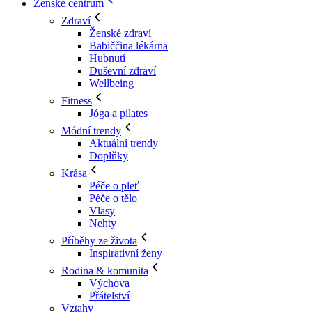
Ženské centrum
Zdraví
Ženské zdraví
Babiččina lékárna
Hubnutí
Duševní zdraví
Wellbeing
Fitness
Jóga a pilates
Módní trendy
Aktuální trendy
Doplňky
Krása
Péče o pleť
Péče o tělo
Vlasy
Nehty
Příběhy ze života
Inspirativní ženy
Rodina & komunita
Výchova
Přátelství
Vztahy