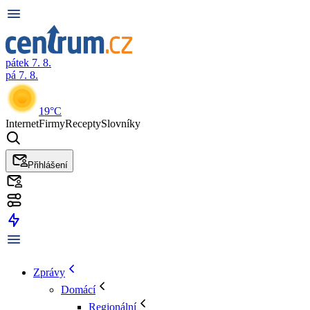
pátek 7. 8.
pá 7. 8.
19°C
Internet
Firmy
Recepty
Slovníky
Přihlášení
Zprávy
Domácí
Regionální