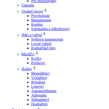
Pro hospodyňky
Zahrada
Osobní rozvoj
Psychologie
Management
Kariéra
Spiritualita a náboženství
Jídlo a vaření
Světová gastronomie
Levné vaření
Kulinářské triky
Mazlíčci
Kočky
Pejskové
Hobby
Modelářství
Včelařství
Rybaření
Letectví
Automobilismus
Adrenalin
Sběratelství
Houbaření