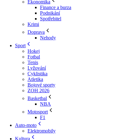
Ekonomika
Finance a burza
Podnikání
Spotřebitel
Krimi
Doprava
Nehody
Sport
Hokej
Fotbal
Tenis
Lyžování
Cyklistika
Atletika
Bojové sporty
ZOH 2026
Basketbal
NBA
Motosport
F1
Auto-moto
Elektromobily
Kultura