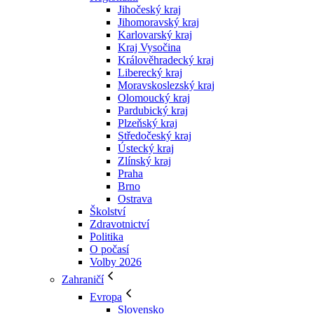
Jihočeský kraj
Jihomoravský kraj
Karlovarský kraj
Kraj Vysočina
Králověhradecký kraj
Liberecký kraj
Moravskoslezský kraj
Olomoucký kraj
Pardubický kraj
Plzeňský kraj
Středočeský kraj
Ústecký kraj
Zlínský kraj
Praha
Brno
Ostrava
Školství
Zdravotnictví
Politika
O počasí
Volby 2026
Zahraničí
Evropa
Slovensko