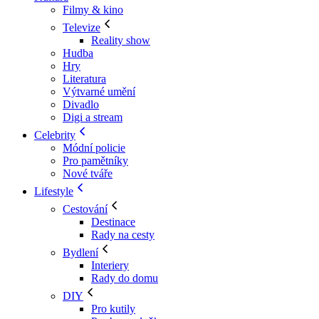
Filmy & kino
Televize
Reality show
Hudba
Hry
Literatura
Výtvarné umění
Divadlo
Digi a stream
Celebrity
Módní policie
Pro pamětníky
Nové tváře
Lifestyle
Cestování
Destinace
Rady na cesty
Bydlení
Interiery
Rady do domu
DIY
Pro kutily