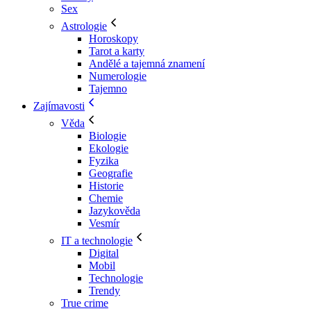
Sex
Astrologie
Horoskopy
Tarot a karty
Andělé a tajemná znamení
Numerologie
Tajemno
Zajímavosti
Věda
Biologie
Ekologie
Fyzika
Geografie
Historie
Chemie
Jazykověda
Vesmír
IT a technologie
Digital
Mobil
Technologie
Trendy
True crime