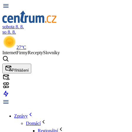
sobota 8. 8.
so 8. 8.
27°C
Internet
Firmy
Recepty
Slovníky
Přihlášení
Zprávy
Domácí
Regionální