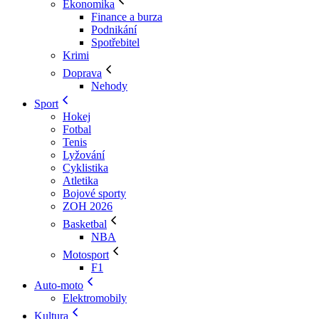
Ekonomika
Finance a burza
Podnikání
Spotřebitel
Krimi
Doprava
Nehody
Sport
Hokej
Fotbal
Tenis
Lyžování
Cyklistika
Atletika
Bojové sporty
ZOH 2026
Basketbal
NBA
Motosport
F1
Auto-moto
Elektromobily
Kultura