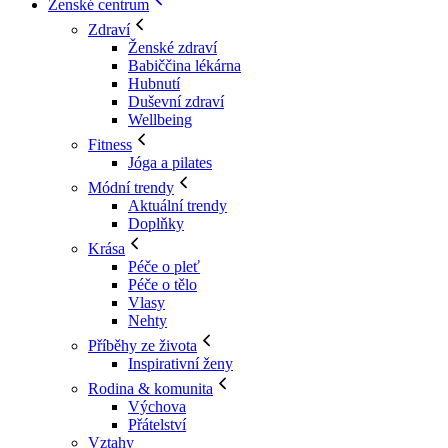
Ženské centrum
Zdraví
Ženské zdraví
Babiččina lékárna
Hubnutí
Duševní zdraví
Wellbeing
Fitness
Jóga a pilates
Módní trendy
Aktuální trendy
Doplňky
Krása
Péče o pleť
Péče o tělo
Vlasy
Nehty
Příběhy ze života
Inspirativní ženy
Rodina & komunita
Výchova
Přátelství
Vztahy