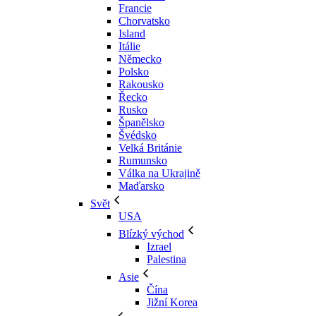
Francie
Chorvatsko
Island
Itálie
Německo
Polsko
Rakousko
Řecko
Rusko
Španělsko
Švédsko
Velká Británie
Rumunsko
Válka na Ukrajině
Maďarsko
Svět
USA
Blízký východ
Izrael
Palestina
Asie
Čína
Jižní Korea