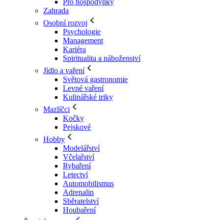
Pro hospodyňky
Zahrada
Osobní rozvoj
Psychologie
Management
Kariéra
Spiritualita a náboženství
Jídlo a vaření
Světová gastronomie
Levné vaření
Kulinářské triky
Mazlíčci
Kočky
Pejskové
Hobby
Modelářství
Včelařství
Rybaření
Letectví
Automobilismus
Adrenalin
Sběratelství
Houbaření