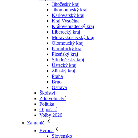
Jihočeský kraj
Jihomoravský kraj
Karlovarský kraj
Kraj Vysočina
Králověhradecký kraj
Liberecký kraj
Moravskoslezský kraj
Olomoucký kraj
Pardubický kraj
Plzeňský kraj
Středočeský kraj
Ústecký kraj
Zlínský kraj
Praha
Brno
Ostrava
Školství
Zdravotnictví
Politika
O počasí
Volby 2026
Zahraničí
Evropa
Slovensko