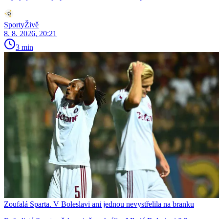
SportyŽivě
8. 8. 2026, 20:21
3 min
Zoufalá Sparta. V Boleslavi ani jednou nevystřelila na branku