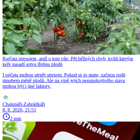
Rajčata stresujete, aniž o tom víte. Pět běžných chyb, kvůli kterým
keře nasadí sotva třetinu plodů
I rajčata mohou utrpět stresem. Pokud se to stane, začnou rodit
mnohem méně plodů. Ale na vině jejich neuspokojivého stavu
mohou být i jiné faktory.
Chalupáři-Zahrádkáři
8. 8. 2026, 21:51
2 min