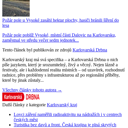
Požár pole u Vysoké zasáhl hektar plochy, hasiči bránili šíření do
lesa
Požár pole poblíž Vysoké, místní části Dalovic na Karlovarsku,
zaměstnal ve středu večer sedm jednotek...
Tento článek byl publikován ze zdrojů
Karlovarská Drbna
Karlovarský kraj má svá specifika – a Karlovarská Drbna o nich
píše jazykem, který je srozumitelný, živý a věcný. Nejen lázně a
festivaly, ale i každodenní realita místních – od uzavírek, rozhodnutí
radnice, přes problémy s infrastrukturou až po regionální příběhy,
které by jinak zůstaly...
Všechny články tohoto autora →
Další články z kategorie
Karlovarský kraj
Lovci záření naměřili radioaktivitu na nádražích i v centrech
českých měst
Turistika bez davů a front. Česká krajina je plná skrytých