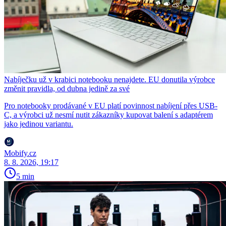
Nabíječku už v krabici notebooku nenajdete. EU donutila výrobce
změnit pravidla, od dubna jedině za své
Pro notebooky prodávané v EU platí povinnost nabíjení přes USB-
C, a výrobci už nesmí nutit zákazníky kupovat balení s adaptérem
jako jedinou variantu.
Mobify.cz
8. 8. 2026, 19:17
5 min