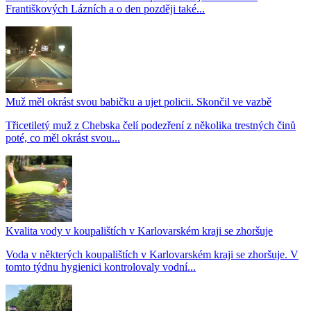
Františkových Lázních a o den později také...
Muž měl okrást svou babičku a ujet policii. Skončil ve vazbě
Třicetiletý muž z Chebska čelí podezření z několika trestných činů
poté, co měl okrást svou...
Kvalita vody v koupalištích v Karlovarském kraji se zhoršuje
Voda v některých koupalištích v Karlovarském kraji se zhoršuje. V
tomto týdnu hygienici kontrolovaly vodní...