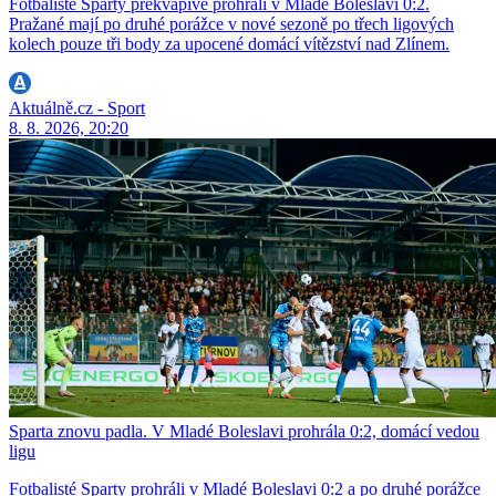
Fotbalisté Sparty překvapivě prohráli v Mladé Boleslavi 0:2.
Pražané mají po druhé porážce v nové sezoně po třech ligových
kolech pouze tři body za upocené domácí vítězství nad Zlínem.
Aktuálně.cz - Sport
8. 8. 2026, 20:20
Sparta znovu padla. V Mladé Boleslavi prohrála 0:2, domácí vedou
ligu
Fotbalisté Sparty prohráli v Mladé Boleslavi 0:2 a po druhé porážce