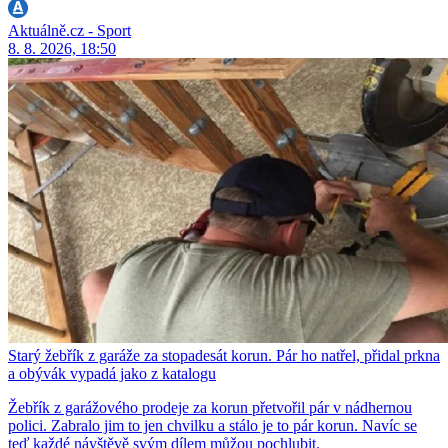
Aktuálně.cz - Sport
8. 8. 2026, 18:50
Starý žebřík z garáže za stopadesát korun. Pár ho natřel, přidal prkna
a obývák vypadá jako z katalogu
Žebřík z garážového prodeje za korun přetvořil pár v nádhernou
polici. Zabralo jim to jen chvilku a stálo je to pár korun. Navíc se
teď každé návštěvě svým dílem můžou pochlubit.