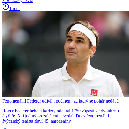
8. 8. 2026, 18:52
1 min
Fenomenální Federer udivil i počinem, za který se pohár nedává
Roger Federer během kariéry odehrál 1750 zápasů ve dvouhře a
čtyřhře. Ani jediný po zahájení nevzdal. Dnes fenomenální
švýcarský tenista slaví 45. narozeniny.