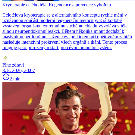
Kryoterapie celého těla: Regenerace a prevence vyhoření
Celotělová kryoterapie se z alternativního konceptu rychle mění v
uznávanou součást moderní regenerační medicíny. Krátkodobé
vystavení organismu extrémnímu suchému chladu vyvolává v těle
silnou neuroendokrinní reakci. Během několika minut dochází k
masivnímu perifernímu stažení cév, po kterém při opětovném zahřátí
následuje intenzivní prokrvení všech orgánů a tkání. Tento proces
funguje jako přirozený restart pro cévní i imunitní systém.
Plné zdraví
8. 8. 2026, 20:07
2 min