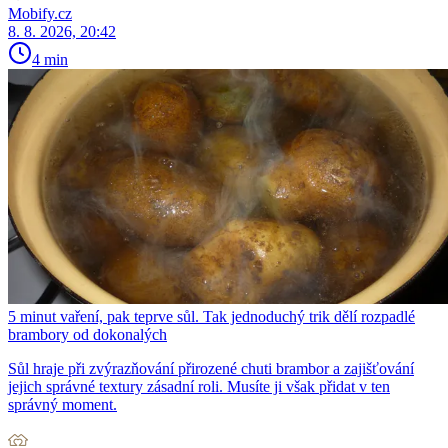
Mobify.cz
8. 8. 2026, 20:42
4 min
5 minut vaření, pak teprve sůl. Tak jednoduchý trik dělí rozpadlé
brambory od dokonalých
Sůl hraje při zvýrazňování přirozené chuti brambor a zajišťování
jejich správné textury zásadní roli. Musíte ji však přidat v ten
správný moment.