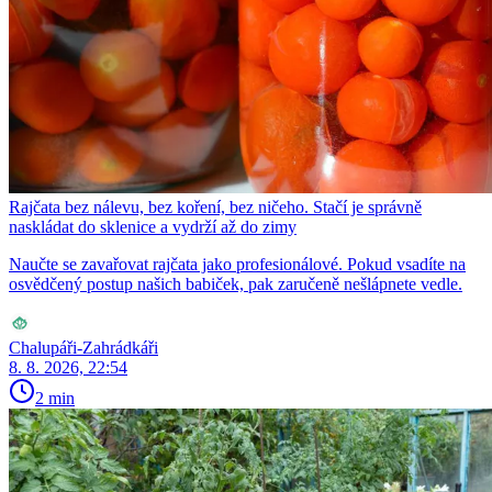
Rajčata bez nálevu, bez koření, bez ničeho. Stačí je správně
naskládat do sklenice a vydrží až do zimy
Naučte se zavařovat rajčata jako profesionálové. Pokud vsadíte na
osvědčený postup našich babiček, pak zaručeně nešlápnete vedle.
Chalupáři-Zahrádkáři
8. 8. 2026, 22:54
2 min