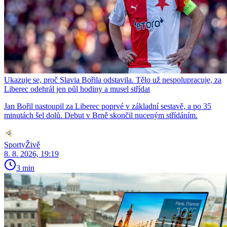
Ukazuje se, proč Slavia Bořila odstavila. Tělo už nespolupracuje, za
Liberec odehrál jen půl hodiny a musel střídat
Jan Bořil nastoupil za Liberec poprvé v základní sestavě, a po 35
minutách šel dolů. Debut v Brně skončil nuceným střídáním.
SportyŽivě
8. 8. 2026, 19:19
3 min