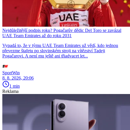
Nejdůležitější podpis roku? Pogačarův dědic Del Toro se zavázal
UAE Team Emirates až do roku 2031
Vypadá to, že v týmu UAE Team Emirates už vědí, kdo jednou
převezme štafetu po slovinském stroji na vítězství Tadeji
Pogačarovi. A není mu ještě ani třiadvacet let...
SportWin
8. 8. 2026, 20:06
1 min
Reklama