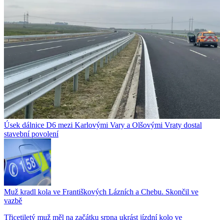
Úsek dálnice D6 mezi Karlovými Vary a Olšovými Vraty dostal
stavební povolení
Muž kradl kola ve Františkových Lázních a Chebu. Skončil ve
vazbě
Třicetiletý muž měl na začátku srpna ukrást jízdní kolo ve