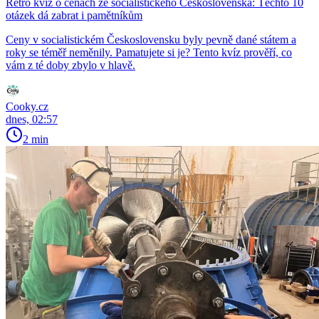
Retro kvíz o cenách ze socialistického Československa: Těchto 10
otázek dá zabrat i pamětníkům
Ceny v socialistickém Československu byly pevně dané státem a
roky se téměř neměnily. Pamatujete si je? Tento kvíz prověří, co
vám z té doby zbylo v hlavě.
Cooky.cz
dnes, 02:57
2 min