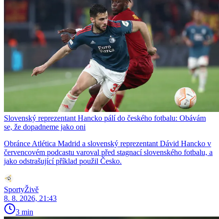
Slovenský reprezentant Hancko pálí do českého fotbalu: Obávám
se, že dopadneme jako oni
Obránce Atlética Madrid a slovenský reprezentant Dávid Hancko v
červencovém podcastu varoval před stagnací slovenského fotbalu, a
jako odstrašující příklad použil Česko.
SportyŽivě
8. 8. 2026, 21:43
3 min