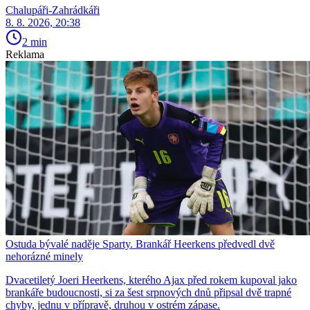
Chalupáři-Zahrádkáři
8. 8. 2026, 20:38
2 min
Reklama
Ostuda bývalé naděje Sparty. Brankář Heerkens předvedl dvě
nehorázné minely
Dvacetiletý Joeri Heerkens, kterého Ajax před rokem kupoval jako
brankáře budoucnosti, si za šest srpnových dnů připsal dvě trapné
chyby, jednu v přípravě, druhou v ostrém zápase.