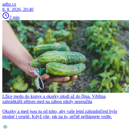
adbz.cz
8. 8. 2026, 20:40
2 min
Lžíce medu do konve a okurky plodí až do října. Většina
zahrádkářů přitom med na záhon nikdy nepoužila
Okurky a med jsou tu od toho, aby vaše letní zahradničení bylo
plodné i veselé. Když víte, jak na to, určitě nešlápnete vedle.