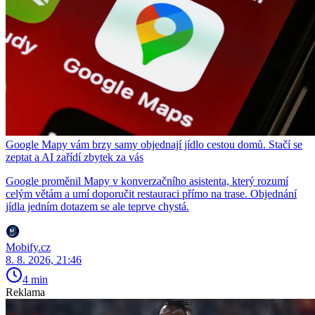
Google Mapy vám brzy samy objednají jídlo cestou domů. Stačí se
zeptat a AI zařídí zbytek za vás
Google proměnil Mapy v konverzačního asistenta, který rozumí
celým větám a umí doporučit restauraci přímo na trase. Objednání
jídla jedním dotazem se ale teprve chystá.
Mobify.cz
8. 8. 2026, 21:46
4 min
Reklama