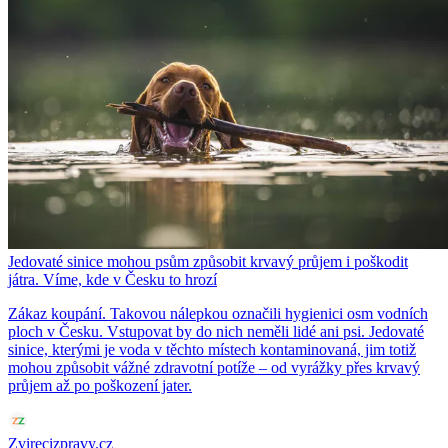
Jedovaté sinice mohou psům způsobit krvavý průjem i poškodit
játra. Víme, kde v Česku to hrozí
Zákaz koupání. Takovou nálepkou označili hygienici osm vodních
ploch v Česku. Vstupovat by do nich neměli lidé ani psi. Jedovaté
sinice, kterými je voda v těchto místech kontaminovaná, jim totiž
mohou způsobit vážné zdravotní potíže – od vyrážky přes krvavý
průjem až po poškození jater.
Zvirecizpravy.cz