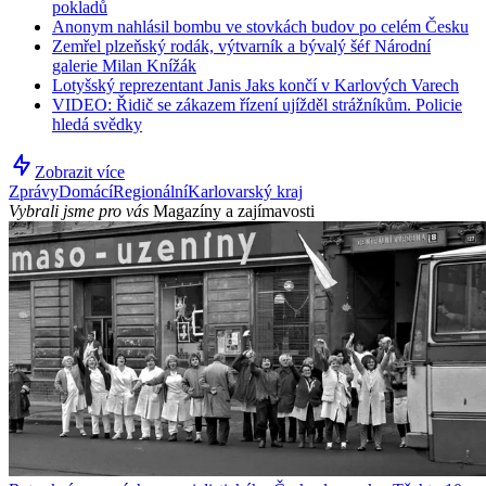
pokladů
Anonym nahlásil bombu ve stovkách budov po celém Česku
Zemřel plzeňský rodák, výtvarník a bývalý šéf Národní
galerie Milan Knížák
Lotyšský reprezentant Janis Jaks končí v Karlových Varech
VIDEO: Řidič se zákazem řízení ujížděl strážníkům. Policie
hledá svědky
Zobrazit více
Zprávy
Domácí
Regionální
Karlovarský kraj
Vybrali jsme pro vás
Magazíny a zajímavosti