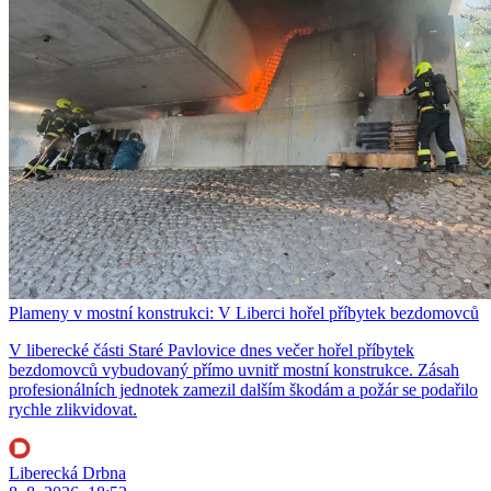
Plameny v mostní konstrukci: V Liberci hořel příbytek bezdomovců
V liberecké části Staré Pavlovice dnes večer hořel příbytek
bezdomovců vybudovaný přímo uvnitř mostní konstrukce. Zásah
profesionálních jednotek zamezil dalším škodám a požár se podařilo
rychle zlikvidovat.
Liberecká Drbna