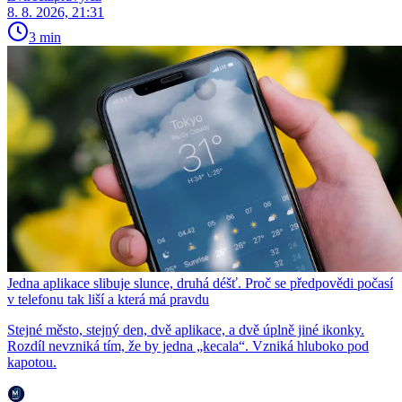
8. 8. 2026, 21:31
3 min
Jedna aplikace slibuje slunce, druhá déšť. Proč se předpovědi počasí
v telefonu tak liší a která má pravdu
Stejné město, stejný den, dvě aplikace, a dvě úplně jiné ikonky.
Rozdíl nevzniká tím, že by jedna „kecala“. Vzniká hluboko pod
kapotou.