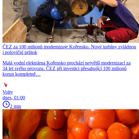
ČEZ za 100 milionů modernizuje Kořensko. Nové turbíny zvládnou
i poloviční průtok
Malá vodní elektrárna Kořensko prochází největší modernizací za
34 let svého provozu. ČEZ při investici přesahující 100 milionů
korun kompletně…
Volty
dnes, 01:00
2 min