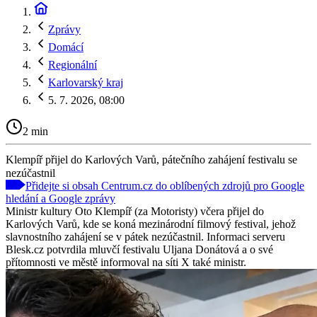
Zprávy
Domácí
Regionální
Karlovarský kraj
5. 7. 2026, 08:00
2 min
Klempíř přijel do Karlových Varů, pátečního zahájení festivalu se
nezúčastnil
Přidejte si obsah Centrum.cz do oblíbených zdrojů pro Google
hledání a Google zprávy
Ministr kultury Oto Klempíř (za Motoristy) včera přijel do
Karlových Varů, kde se koná mezinárodní filmový festival, jehož
slavnostního zahájení se v pátek nezúčastnil. Informaci serveru
Blesk.cz potvrdila mluvčí festivalu Uljana Donátová a o své
přítomnosti ve městě informoval na síti X také ministr.