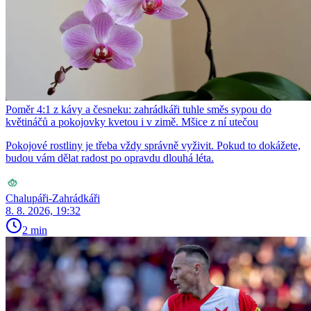
Poměr 4:1 z kávy a česneku: zahrádkáři tuhle směs sypou do
květináčů a pokojovky kvetou i v zimě. Mšice z ní utečou
Pokojové rostliny je třeba vždy správně vyživit. Pokud to dokážete,
budou vám dělat radost po opravdu dlouhá léta.
Chalupáři-Zahrádkáři
8. 8. 2026, 19:32
2 min