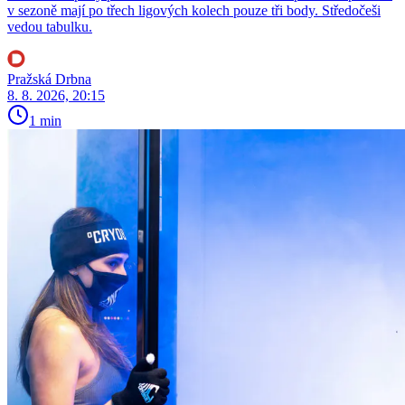
v sezoně mají po třech ligových kolech pouze tři body. Středočeši
vedou tabulku.
Pražská Drbna
8. 8. 2026, 20:15
1 min