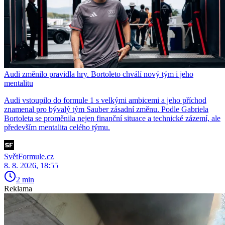
Audi změnilo pravidla hry. Bortoleto chválí nový tým i jeho
mentalitu
Audi vstoupilo do formule 1 s velkými ambicemi a jeho příchod
znamenal pro bývalý tým Sauber zásadní změnu. Podle Gabriela
Bortoleta se proměnila nejen finanční situace a technické zázemí, ale
především mentalita celého týmu.
SvětFormule.cz
8. 8. 2026, 18:55
2 min
Reklama