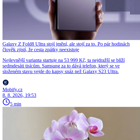
Galaxy Z Fold8 Ultra stojí jmění, ale stojí za to. Po pár hodinách
člověk zjistí, že cesta zpátky neexistuje
Nejlevnější varianta startuje na 53 999 Kč, ta nejdražší se blíží
sedmdesáti tisícům. Samsung za to dává telefon, který se ve
složeném stavu vejde do kapsy snáz než Galaxy S23 Ultra.
Mobify.cz
8. 8. 2026, 19:53
5 min