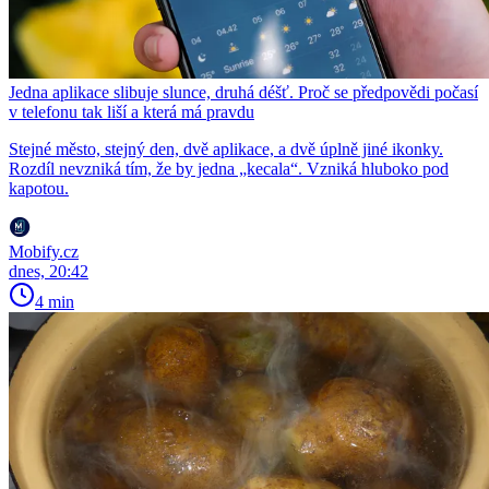
Jedna aplikace slibuje slunce, druhá déšť. Proč se předpovědi počasí
v telefonu tak liší a která má pravdu
Stejné město, stejný den, dvě aplikace, a dvě úplně jiné ikonky.
Rozdíl nevzniká tím, že by jedna „kecala“. Vzniká hluboko pod
kapotou.
Mobify.cz
dnes, 20:42
4 min