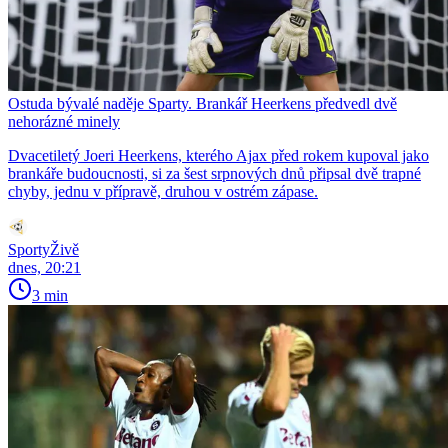
Ostuda bývalé naděje Sparty. Brankář Heerkens předvedl dvě
nehorázné minely
Dvacetiletý Joeri Heerkens, kterého Ajax před rokem kupoval jako
brankáře budoucnosti, si za šest srpnových dnů připsal dvě trapné
chyby, jednu v přípravě, druhou v ostrém zápase.
SportyŽivě
dnes, 20:21
3 min