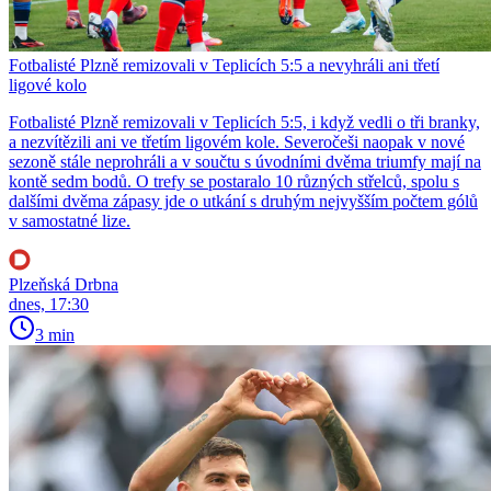
Fotbalisté Plzně remizovali v Teplicích 5:5 a nevyhráli ani třetí
ligové kolo
Fotbalisté Plzně remizovali v Teplicích 5:5, i když vedli o tři branky,
a nezvítězili ani ve třetím ligovém kole. Severočeši naopak v nové
sezoně stále neprohráli a v součtu s úvodními dvěma triumfy mají na
kontě sedm bodů. O trefy se postaralo 10 různých střelců, spolu s
dalšími dvěma zápasy jde o utkání s druhým nejvyšším počtem gólů
v samostatné lize.
Plzeňská Drbna
dnes, 17:30
3 min