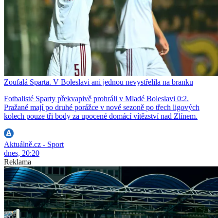
Zoufalá Sparta. V Boleslavi ani jednou nevystřelila na branku
Fotbalisté Sparty překvapivě prohráli v Mladé Boleslavi 0:2.
Pražané mají po druhé porážce v nové sezoně po třech ligových
kolech pouze tři body za upocené domácí vítězství nad Zlínem.
Aktuálně.cz - Sport
dnes, 20:20
Reklama