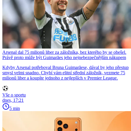
Arsenal dal 75 milionů liber za záložníka, bez kterého by se obešel.
Právě proto může být Guimarães jeho nejnebezpečnějším nákupem
Kdyby Arsenal potřeboval Bruna Guimarãese, dával by jeho přestup
smysl velmi snadno. Chybí vám elitní střední záložník, vezmete 75
milionů liber a koupíte jednoho z nejlepších v Premier League.
Vše o sportu
dnes, 17:21
5 min