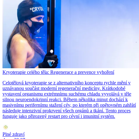
Kryoterapie celého těla: Regenerace a prevence vyhoření
Celotělová kryoterapie se z alternativního konceptu rychle mění v
uznávanou součást moderní regenerační medicíny. Krátkodobé
vystavení organismu extrémnímu suchému chladu vyvolává v těle
silnou neuroendokrinní reakci. Během několika minut dochází k
masivnímu perifernímu stažení cév, po kterém při opětovném zahřátí
následuje intenzivní prokrvení všech orgánů a tkání. Tento proces
funguje jako přirozený restart pro cévní i imunitní systém.
Plné zdraví