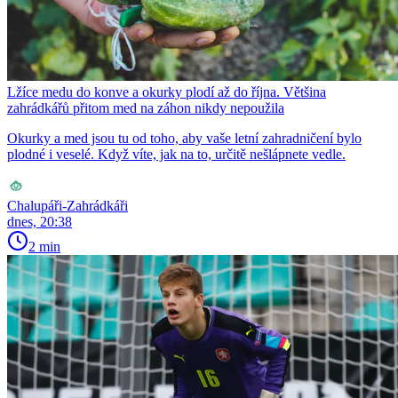
Lžíce medu do konve a okurky plodí až do října. Většina
zahrádkářů přitom med na záhon nikdy nepoužila
Okurky a med jsou tu od toho, aby vaše letní zahradničení bylo
plodné i veselé. Když víte, jak na to, určitě nešlápnete vedle.
Chalupáři-Zahrádkáři
dnes, 20:38
2 min