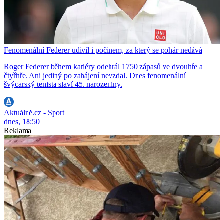
Fenomenální Federer udivil i počinem, za který se pohár nedává
Roger Federer během kariéry odehrál 1750 zápasů ve dvouhře a
čtyřhře. Ani jediný po zahájení nevzdal. Dnes fenomenální
švýcarský tenista slaví 45. narozeniny.
Aktuálně.cz - Sport
dnes, 18:50
Reklama