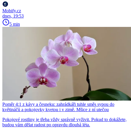
Mobify.cz
dnes, 19:53
5 min
Poměr 4:1 z kávy a česneku: zahrádkáři tuhle směs sypou do
květináčů a pokojovky kvetou i v zimě. Mšice z ní utečou
Pokojové rostliny je třeba vždy správně vyživit. Pokud to dokážete,
budou vám dělat radost po opravdu dlouhá léta.