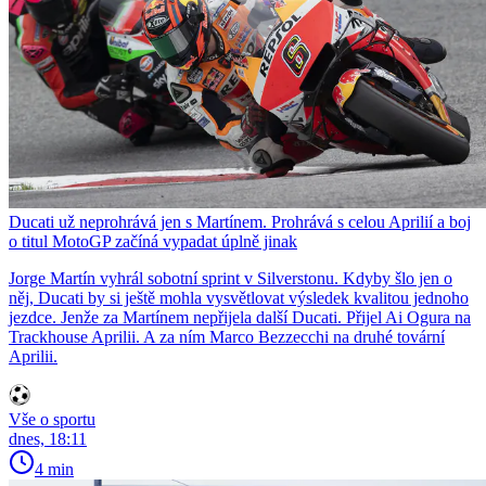
Ducati už neprohrává jen s Martínem. Prohrává s celou Aprilií a boj
o titul MotoGP začíná vypadat úplně jinak
Jorge Martín vyhrál sobotní sprint v Silverstonu. Kdyby šlo jen o
něj, Ducati by si ještě mohla vysvětlovat výsledek kvalitou jednoho
jezdce. Jenže za Martínem nepřijela další Ducati. Přijel Ai Ogura na
Trackhouse Aprilii. A za ním Marco Bezzecchi na druhé tovární
Aprilii.
Vše o sportu
dnes, 18:11
4 min