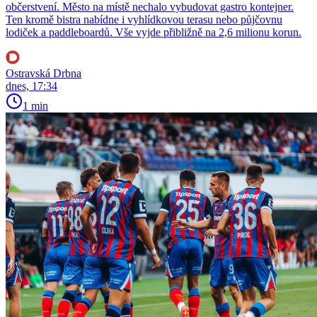
občerstvení. Město na místě nechalo vybudovat gastro kontejner.
Ten kromě bistra nabídne i vyhlídkovou terasu nebo půjčovnu
lodiček a paddleboardů. Vše vyjde přibližně na 2,6 milionu korun.
Ostravská Drbna
dnes, 17:34
1 min