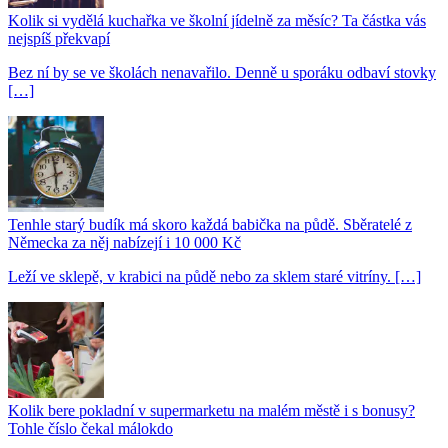
Kolik si vydělá kuchařka ve školní jídelně za měsíc? Ta částka vás
nejspíš překvapí
Bez ní by se ve školách nenavařilo. Denně u sporáku odbaví stovky
[…]
Tenhle starý budík má skoro každá babička na půdě. Sběratelé z
Německa za něj nabízejí i 10 000 Kč
Leží ve sklepě, v krabici na půdě nebo za sklem staré vitríny. […]
Kolik bere pokladní v supermarketu na malém městě i s bonusy?
Tohle číslo čekal málokdo