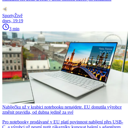
SportyŽivě
dnes, 19:19
3 min
Nabíječku už v krabici notebooku nenajdete. EU donutila výrobce
změnit pravidla, od dubna jedině za své
Pro notebooky prodávané v EU platí povinnost nabíjení přes USB-
C, a výrobci už nesmí nutit zákazníky kupovat balení s adaptérem