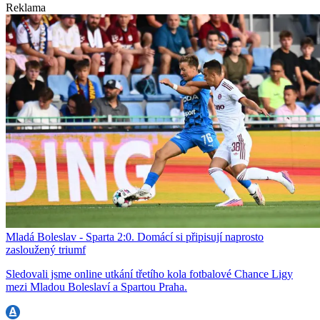
Reklama
Mladá Boleslav - Sparta 2:0. Domácí si připisují naprosto
zasloužený triumf
Sledovali jsme online utkání třetího kola fotbalové Chance Ligy
mezi Mladou Boleslaví a Spartou Praha.