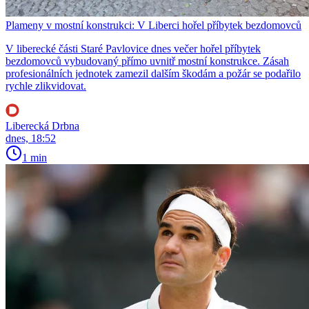
Plameny v mostní konstrukci: V Liberci hořel příbytek bezdomovců
V liberecké části Staré Pavlovice dnes večer hořel příbytek
bezdomovců vybudovaný přímo uvnitř mostní konstrukce. Zásah
profesionálních jednotek zamezil dalším škodám a požár se podařilo
rychle zlikvidovat.
Liberecká Drbna
dnes, 18:52
1 min