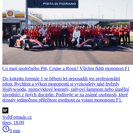
Co mají společného Pitt, Cruise a Rossi? Všichni řídili monopost F1
Do kokpitu formule 1 se během let neposadili jen profesionální
piloti. Rychlost a výkon monopostů si vyzkoušely také hvězdy
Hollywoodu, motocyklové legendy, rallyoví šampioni nebo úspěšní
závodníci z jiných disciplín. Podívejte se na známé osobnosti, které
dostaly jedinečnou příležitost usednout za volant monopostu F1.
SvětFormule.cz
dnes, 18:09
9 min