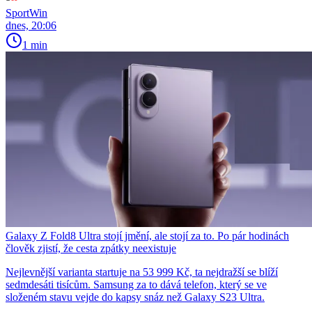
SportWin
dnes, 20:06
1 min
Galaxy Z Fold8 Ultra stojí jmění, ale stojí za to. Po pár hodinách
člověk zjistí, že cesta zpátky neexistuje
Nejlevnější varianta startuje na 53 999 Kč, ta nejdražší se blíží
sedmdesáti tisícům. Samsung za to dává telefon, který se ve
složeném stavu vejde do kapsy snáz než Galaxy S23 Ultra.