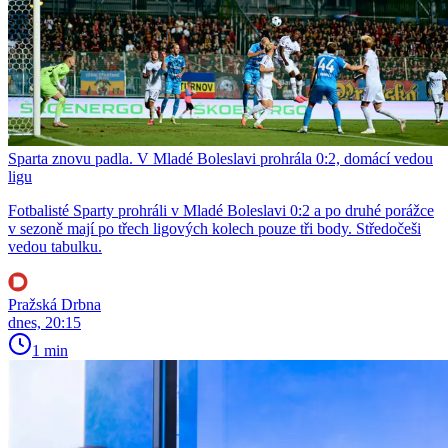
Sparta znovu padla. V Mladé Boleslavi prohrála 0:2, domácí vedou
ligu
Fotbalisté Sparty prohráli v Mladé Boleslavi 0:2 a po druhé porážce
v sezoně mají po třech ligových kolech pouze tři body. Středočeši
vedou tabulku.
Pražská Drbna
dnes, 20:15
1 min