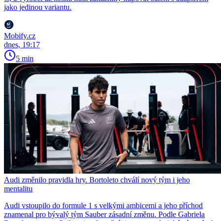
jako jedinou variantu.
Mobify.cz
dnes, 19:17
5 min
Audi změnilo pravidla hry. Bortoleto chválí nový tým i jeho
mentalitu
Audi vstoupilo do formule 1 s velkými ambicemi a jeho příchod
znamenal pro bývalý tým Sauber zásadní změnu. Podle Gabriela