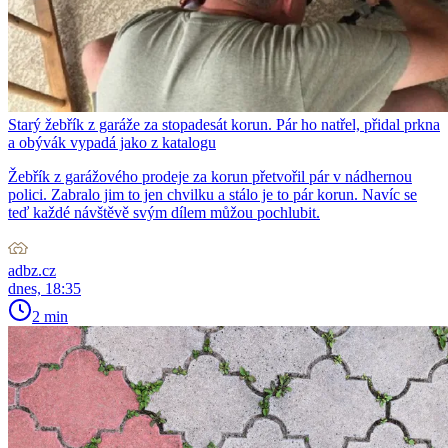
Starý žebřík z garáže za stopadesát korun. Pár ho natřel, přidal prkna
a obývák vypadá jako z katalogu
Žebřík z garážového prodeje za korun přetvořil pár v nádhernou
polici. Zabralo jim to jen chvilku a stálo je to pár korun. Navíc se
teď každé návštěvě svým dílem můžou pochlubit.
adbz.cz
dnes, 18:35
2 min