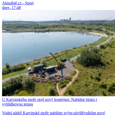
Aktuálně.cz - Sport
dnes, 17:48
U Karvinského moře stojí nový kontejner. Nabídne bistro i
vyhlídkovou terasu
Vodní nádrž Karvinské moře nabídne svým návštěvníkům nové