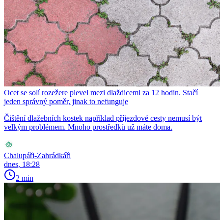
Ocet se solí rozežere plevel mezi dlaždicemi za 12 hodin. Stačí
jeden správný poměr, jinak to nefunguje
Čištění dlažebních kostek například příjezdové cesty nemusí být
velkým problémem. Mnoho prostředků už máte doma.
Chalupáři-Zahrádkáři
dnes, 18:28
2 min