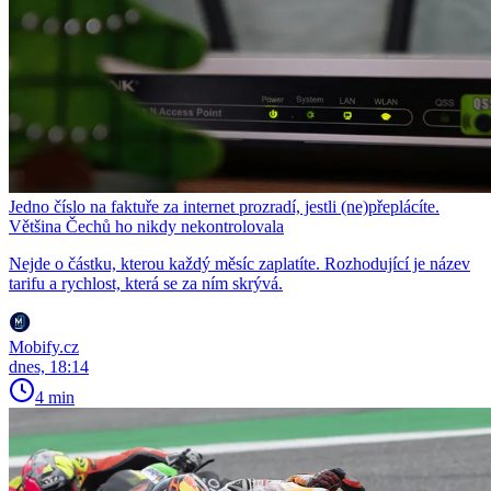
Jedno číslo na faktuře za internet prozradí, jestli (ne)přeplácíte.
Většina Čechů ho nikdy nekontrolovala
Nejde o částku, kterou každý měsíc zaplatíte. Rozhodující je název
tarifu a rychlost, která se za ním skrývá.
Mobify.cz
dnes, 18:14
4 min