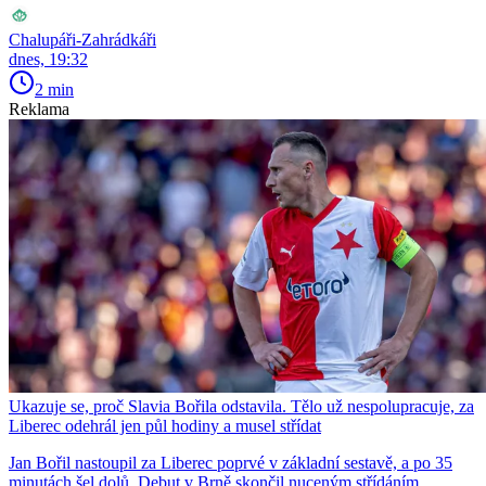
Chalupáři-Zahrádkáři
dnes, 19:32
2 min
Reklama
Ukazuje se, proč Slavia Bořila odstavila. Tělo už nespolupracuje, za
Liberec odehrál jen půl hodiny a musel střídat
Jan Bořil nastoupil za Liberec poprvé v základní sestavě, a po 35
minutách šel dolů. Debut v Brně skončil nuceným střídáním.