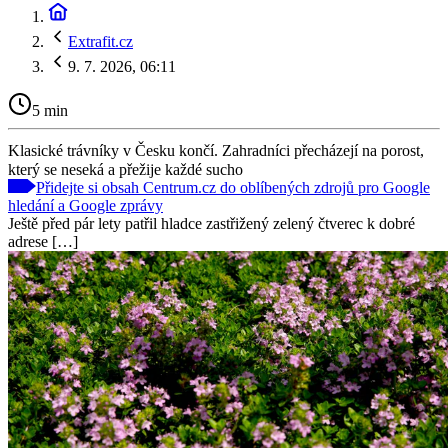
Extrafit.cz
9. 7. 2026, 06:11
5 min
Klasické trávníky v Česku končí. Zahradníci přecházejí na porost,
který se neseká a přežije každé sucho
Přidejte si obsah Centrum.cz do oblíbených zdrojů pro Google
hledání a Google zprávy
Ještě před pár lety patřil hladce zastřižený zelený čtverec k dobré
adrese […]