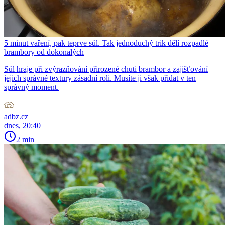
5 minut vaření, pak teprve sůl. Tak jednoduchý trik dělí rozpadlé
brambory od dokonalých
Sůl hraje při zvýrazňování přirozené chuti brambor a zajišťování
jejich správné textury zásadní roli. Musíte ji však přidat v ten
správný moment.
adbz.cz
dnes, 20:40
2 min