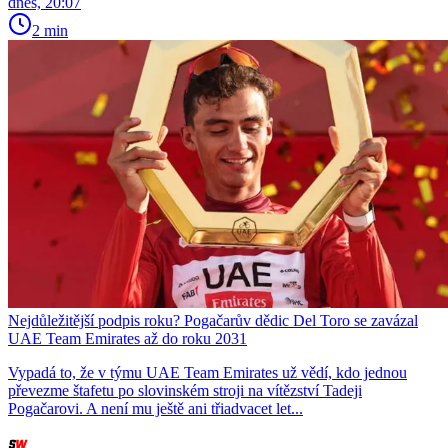
dnes, 20:07
2 min
Nejdůležitější podpis roku? Pogačarův dědic Del Toro se zavázal
UAE Team Emirates až do roku 2031
Vypadá to, že v týmu UAE Team Emirates už vědí, kdo jednou
převezme štafetu po slovinském stroji na vítězství Tadeji
Pogačarovi. A není mu ještě ani třiadvacet let...