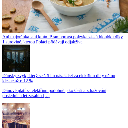
Ani majoránka, ani kmín. Bramborová polévka získá hloubku díky
1 surovině, kterou Poláci přidávají odjakživa
Dánský zvyk, který se šíří i u nás. Účet za elektřinu díky němu
klesne až o 12 %
Dánové platí za elektřinu podobně jako Češi a zdražování
posledních let zasáhlo […]