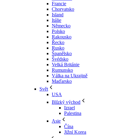
Francie
Chorvatsko
Island
Itálie
Německo
Polsko
Rakousko
Řecko
Rusko
Španělsko
Švédsko
Velká Británie
Rumunsko
Válka na Ukrajině
Maďarsko
Svět
USA
Blízký východ
Izrael
Palestina
Asie
Čína
Jižní Korea