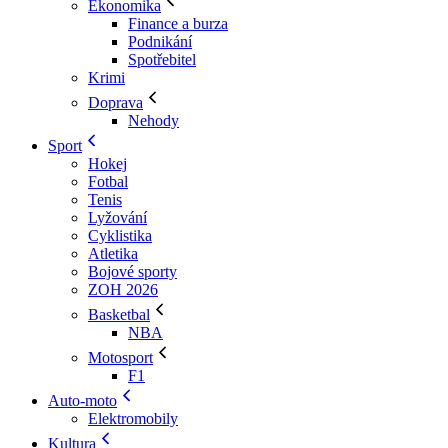
Ekonomika
Finance a burza
Podnikání
Spotřebitel
Krimi
Doprava
Nehody
Sport
Hokej
Fotbal
Tenis
Lyžování
Cyklistika
Atletika
Bojové sporty
ZOH 2026
Basketbal
NBA
Motosport
F1
Auto-moto
Elektromobily
Kultura