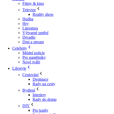
Filmy & kino
Televize
Reality show
Hudba
Hry
Literatura
Výtvarné umění
Divadlo
Digi a stream
Celebrity
Módní policie
Pro pamětníky
Nové tváře
Lifestyle
Cestování
Destinace
Rady na cesty
Bydlení
Interiery
Rady do domu
DIY
Pro kutily