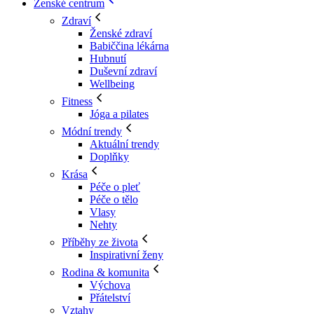
Ženské centrum
Zdraví
Ženské zdraví
Babiččina lékárna
Hubnutí
Duševní zdraví
Wellbeing
Fitness
Jóga a pilates
Módní trendy
Aktuální trendy
Doplňky
Krása
Péče o pleť
Péče o tělo
Vlasy
Nehty
Příběhy ze života
Inspirativní ženy
Rodina & komunita
Výchova
Přátelství
Vztahy