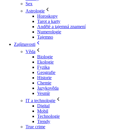
Sex
Astrologie
Horoskopy
Tarot a karty
Andělé a tajemná znamení
Numerologie
Tajemno
Zajímavosti
Věda
Biologie
Ekologie
Fyzika
Geografie
Historie
Chemie
Jazykověda
Vesmír
IT a technologie
Digital
Mobil
Technologie
Trendy
True crime