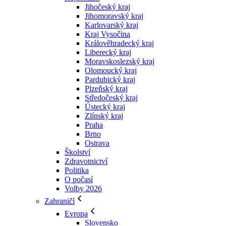
Jihočeský kraj
Jihomoravský kraj
Karlovarský kraj
Kraj Vysočina
Králověhradecký kraj
Liberecký kraj
Moravskoslezský kraj
Olomoucký kraj
Pardubický kraj
Plzeňský kraj
Středočeský kraj
Ústecký kraj
Zlínský kraj
Praha
Brno
Ostrava
Školství
Zdravotnictví
Politika
O počasí
Volby 2026
Zahraničí
Evropa
Slovensko