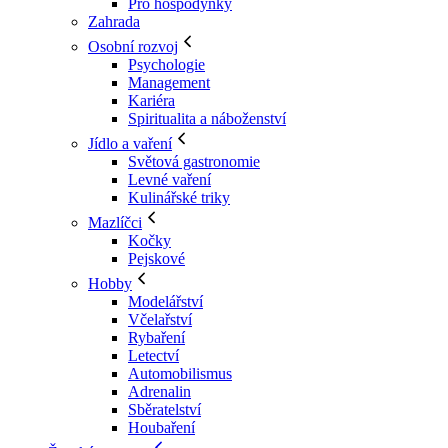
Pro hospodyňky
Zahrada
Osobní rozvoj
Psychologie
Management
Kariéra
Spiritualita a náboženství
Jídlo a vaření
Světová gastronomie
Levné vaření
Kulinářské triky
Mazlíčci
Kočky
Pejskové
Hobby
Modelářství
Včelařství
Rybaření
Letectví
Automobilismus
Adrenalin
Sběratelství
Houbaření