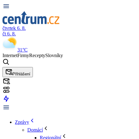
čtvrtek 6. 8.
čt 6. 8.
31°C
Internet
Firmy
Recepty
Slovníky
Přihlášení
Zprávy
Domácí
Regionální