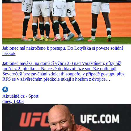
Jablonec má nakročeno k postupu. Do Lotyšska si poveze solidní
náskok
Jablonec navázal na domácí výhru 2:0 nad Varaždínem, díky níž
prošel z 2. předkola. Na cestě do hlavní fáze soutěže potřebují
Severočeši bez zaváhání zdolat tři soupeře, v případě postupu přes
RFS se v závěrečném předkole utkají s horším z dvojice…
Aktuálně.cz - Sport
dnes, 18:03