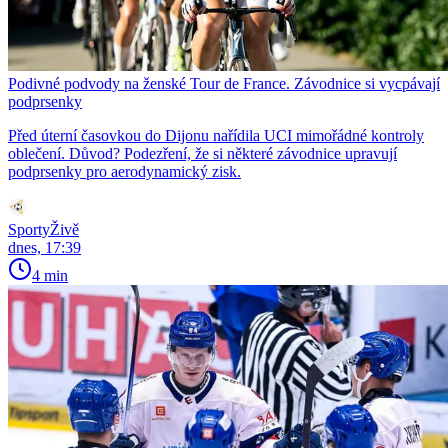
Podivné podvody na ženské Tour de France. Závodnice si vycpávají
podprsenky
Před úterní časovkou do Dijonu nařídila UCI mimořádné kontroly
oblečení. Důvod? Podezření, že si některé závodnice upravují
podprsenky pro aerodynamický zisk.
SportyŽivě
dnes, 17:39
4 min