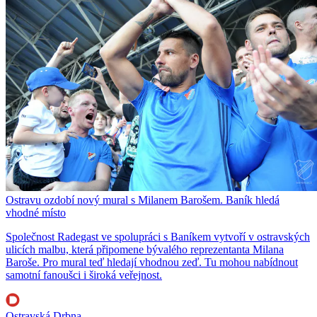
Ostravu ozdobí nový mural s Milanem Barošem. Baník hledá
vhodné místo
Společnost Radegast ve spolupráci s Baníkem vytvoří v ostravských
ulicích malbu, která připomene bývalého reprezentanta Milana
Baroše. Pro mural teď hledají vhodnou zeď. Tu mohou nabídnout
samotní fanoušci i široká veřejnost.
Ostravská Drbna