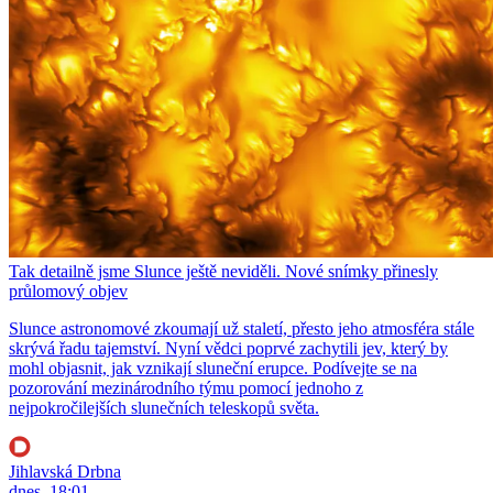
Tak detailně jsme Slunce ještě neviděli. Nové snímky přinesly
průlomový objev
Slunce astronomové zkoumají už staletí, přesto jeho atmosféra stále
skrývá řadu tajemství. Nyní vědci poprvé zachytili jev, který by
mohl objasnit, jak vznikají sluneční erupce. Podívejte se na
pozorování mezinárodního týmu pomocí jednoho z
nejpokročilejších slunečních teleskopů světa.
Jihlavská Drbna
dnes, 18:01