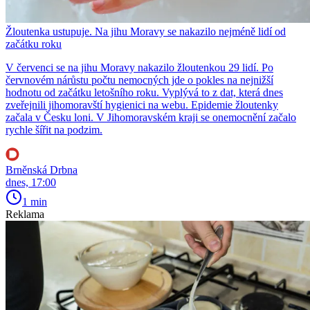
Žloutenka ustupuje. Na jihu Moravy se nakazilo nejméně lidí od
začátku roku
V červenci se na jihu Moravy nakazilo žloutenkou 29 lidí. Po
červnovém nárůstu počtu nemocných jde o pokles na nejnižší
hodnotu od začátku letošního roku. Vyplývá to z dat, která dnes
zveřejnili jihomoravští hygienici na webu. Epidemie žloutenky
začala v Česku loni. V Jihomoravském kraji se onemocnění začalo
rychle šířit na podzim.
Brněnská Drbna
dnes, 17:00
1 min
Reklama