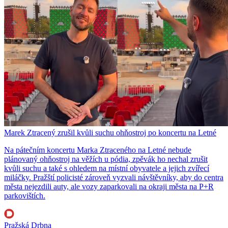
Marek Ztracený zrušil kvůli suchu ohňostroj po koncertu na Letné
Na pátečním koncertu Marka Ztraceného na Letné nebude
plánovaný ohňostroj na věžích u pódia, zpěvák ho nechal zrušit
kvůli suchu a také s ohledem na místní obyvatele a jejich zvířecí
miláčky. Pražští policisté zároveň vyzvali návštěvníky, aby do centra
města nejezdili auty, ale vozy zaparkovali na okraji města na P+R
parkovištích.
Pražská Drbna