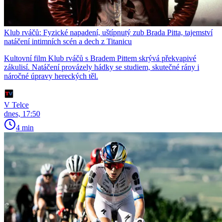
Klub rváčů: Fyzické napadení, uštípnutý zub Brada Pitta, tajemství
natáčení intimních scén a dech z Titanicu
Kultovní film Klub rváčů s Bradem Pittem skrývá překvapivé
zákulisí. Natáčení provázely hádky se studiem, skutečné rány i
náročné úpravy hereckých těl.
V Telce
dnes, 17:50
4 min