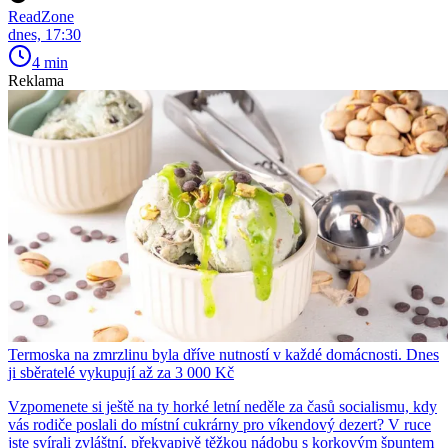
ReadZone
dnes, 17:30
4 min
Reklama
Termoska na zmrzlinu byla dříve nutností v každé domácnosti. Dnes
ji sběratelé vykupují až za 3 000 Kč
Vzpomenete si ještě na ty horké letní neděle za časů socialismu, kdy
vás rodiče poslali do místní cukrárny pro víkendový dezert? V ruce
jste svírali zvláštní, překvapivě těžkou nádobu s korkovým špuntem