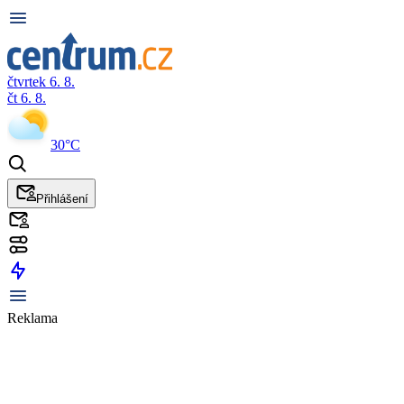
čtvrtek 6. 8.
čt 6. 8.
30°C
Přihlášení
Reklama