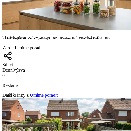
klasick-plastov-d-zy-na-potraviny-v-kuchyn-ch-ko-featured
Zdroj
:
Umíme poradit
Sdílet
Denní
výzva
0
Reklama
Další články z
Umíme poradit