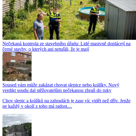
Nečekaná kontrola ze stavebního úřadu: Lidé masivně doplácejí na
černé stavby, o kterých ani netušili, že je mají
Soused vám může zakázat chovat slepice nebo králíky. Nový
verdikt soudu dal stěžovatelům nečekanou zbraň do ruky
Chov slepic a králíků na zahradách je zase víc vidět než dřív. Jenže
ne každý v okolí z toho má radost....