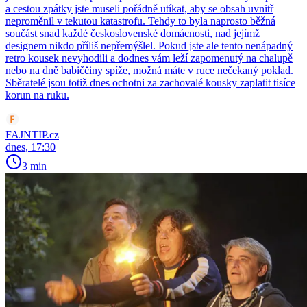
a cestou zpátky jste museli pořádně utíkat, aby se obsah uvnitř
neproměnil v tekutou katastrofu. Tehdy to byla naprosto běžná
součást snad každé československé domácnosti, nad jejímž
designem nikdo příliš nepřemýšlel. Pokud jste ale tento nenápadný
retro kousek nevyhodili a dodnes vám leží zapomenutý na chalupě
nebo na dně babiččiny spíže, možná máte v ruce nečekaný poklad.
Sběratelé jsou totiž dnes ochotni za zachovalé kousky zaplatit tisíce
korun na ruku.
FAJNTIP.cz
dnes, 17:30
3 min