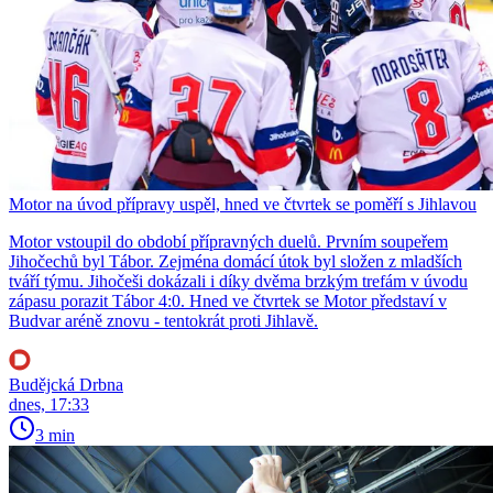
Motor na úvod přípravy uspěl, hned ve čtvrtek se poměří s Jihlavou
Motor vstoupil do období přípravných duelů. Prvním soupeřem
Jihočechů byl Tábor. Zejména domácí útok byl složen z mladších
tváří týmu. Jihočeši dokázali i díky dvěma brzkým trefám v úvodu
zápasu porazit Tábor 4:0. Hned ve čtvrtek se Motor představí v
Budvar aréně znovu - tentokrát proti Jihlavě.
Budějcká Drbna
dnes, 17:33
3 min