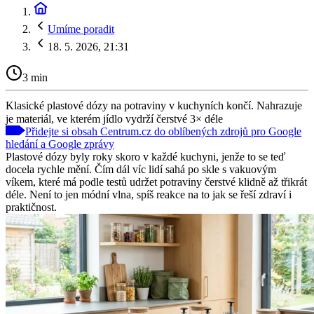
Umíme poradit
18. 5. 2026, 21:31
3 min
Klasické plastové dózy na potraviny v kuchyních končí. Nahrazuje
je materiál, ve kterém jídlo vydrží čerstvé 3× déle
Přidejte si obsah Centrum.cz do oblíbených zdrojů pro Google
hledání a Google zprávy
Plastové dózy byly roky skoro v každé kuchyni, jenže to se teď
docela rychle mění. Čím dál víc lidí sahá po skle s vakuovým
víkem, které má podle testů udržet potraviny čerstvé klidně až třikrát
déle. Není to jen módní vlna, spíš reakce na to jak se řeší zdraví i
praktičnost.