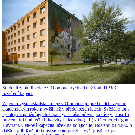
Studenti zaplnili koleje v Olomouci rychleji než loni. UP řeší
rozšíření kapacit
Zájem o vysokoškolské koleje v Olomouci je před nadcházejícím
akademickým rokem vyšší než v předchozích letech. Svědčí o tom
rychlejší zaplnění jejich kapacity. Letošní převis poptávky je asi 15
procent, řekl mluvčí Univerzity Palackého (UP) v Olomouci Egon
Havrlant. Celková kapacita lůžek na kolejích je letos zhruba 4300, o
dalších přibližně 500 míst se tento počet navýší příští rok po