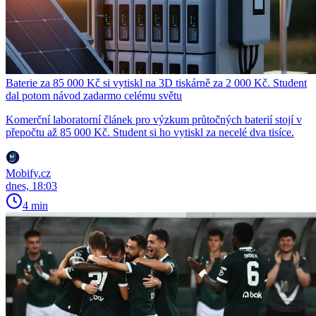
Baterie za 85 000 Kč si vytiskl na 3D tiskárně za 2 000 Kč. Student
dal potom návod zadarmo celému světu
Komerční laboratorní článek pro výzkum průtočných baterií stojí v
přepočtu až 85 000 Kč. Student si ho vytiskl za necelé dva tisíce.
Mobify.cz
dnes, 18:03
4 min