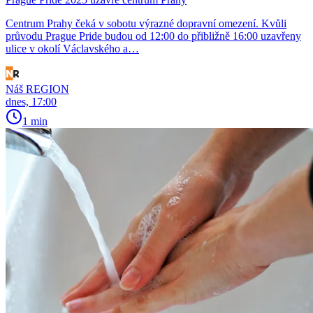
Centrum Prahy čeká v sobotu výrazné dopravní omezení. Kvůli
průvodu Prague Pride budou od 12:00 do přibližně 16:00 uzavřeny
ulice v okolí Václavského a…
Náš REGION
dnes, 17:00
1 min