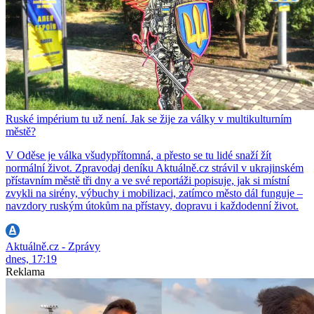
Ruské impérium tu už není. Jak se žije za války v multikulturním
městě?
V Oděse je válka všudypřítomná, a přesto se tu lidé snaží žít
normální život. Zpravodaj deníku Aktuálně.cz strávil v ukrajinském
přístavním městě tři dny a ve své reportáži popisuje, jak si místní
zvykli na sirény, výbuchy i mobilizaci, zatímco město dál funguje –
navzdory ruským útokům na přístavy, dopravu i každodenní život.
Aktuálně.cz - Zprávy
dnes, 17:19
Reklama