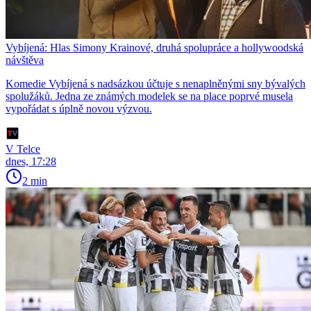
Vybíjená: Hlas Simony Krainové, druhá spolupráce a hollywoodská
návštěva
Komedie Vybíjená s nadsázkou účtuje s nenaplněnými sny bývalých
spolužáků. Jedna ze známých modelek se na place poprvé musela
vypořádat s úplně novou výzvou.
V Telce
dnes, 17:28
2 min