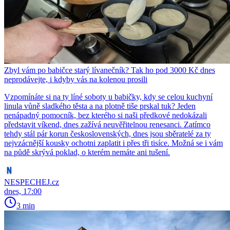
Zbyl vám po babičce starý lívanečník? Tak ho pod 3000 Kč dnes
neprodávejte, i kdyby vás na kolenou prosili
Vzpomínáte si na ty líné soboty u babičky, kdy se celou kuchyní
linula vůně sladkého těsta a na plotně tiše prskal tuk? Jeden
nenápadný pomocník, bez kterého si naši předkové nedokázali
představit víkend, dnes zažívá neuvěřitelnou renesanci. Zatímco
tehdy stál pár korun československých, dnes jsou sběratelé za ty
nejvzácnější kousky ochotni zaplatit i přes tři tisíce. Možná se i vám
na půdě skrývá poklad, o kterém nemáte ani tušení.
NESPECHEJ.cz
dnes, 17:00
3 min