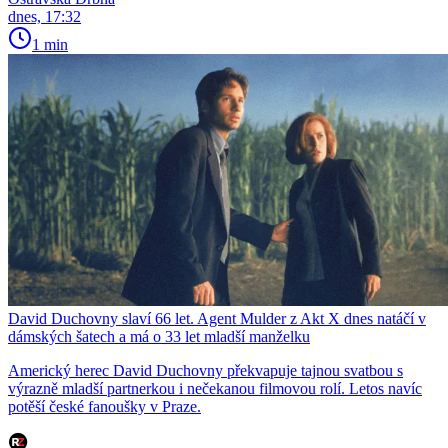
dnes, 17:32
1 min
David Duchovny slaví 66 let. Agent Mulder z Akt X dnes natáčí v
dámských šatech a má o 33 let mladší manželku
Americký herec David Duchovny překvapuje tajnou svatbou s
výrazně mladší partnerkou i nečekanou filmovou rolí. Letos navíc
potěší české fanoušky v Praze.