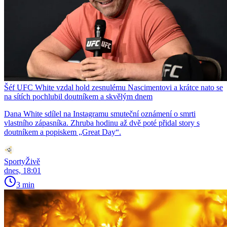
Šéf UFC White vzdal hold zesnulému Nascimentovi a krátce nato se
na sítích pochlubil doutníkem a skvělým dnem
Dana White sdílel na Instagramu smuteční oznámení o smrti
vlastního zápasníka. Zhruba hodinu až dvě poté přidal story s
doutníkem a popiskem „Great Day“.
SportyŽivě
dnes, 18:01
3 min