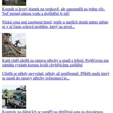
Koupili si levný domek na venkově, ale zapomněli na jednu věc.
Teď nemají pitnou vodu a dojíždění je ničí
Nízká cena umí zaujmout hned, jenže u starších domů mimo město
se v ní často schová problém, který na první...
Kutil chtěl ušetřit za opravu střechy a spadl z lešení. Pojišťovna mu
odmítla vyplatit korunu kvůli chybějícímu zajištění
Ušetřit se někdy nevyplatí, někdy až nepříjemně. Příběh muže který
se pustil do opravy střechy svépomocí to...
Kontroly na dálnicích se zaměří na přetížená auta na dovolenou.