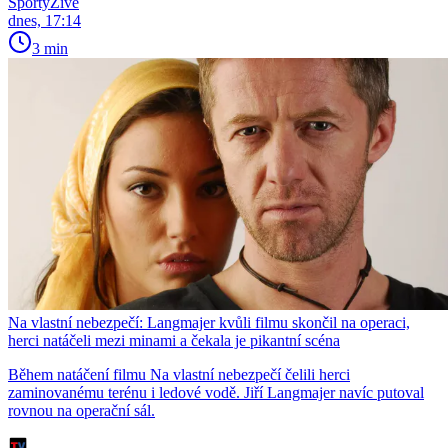
SportyŽivě
dnes, 17:14
3 min
Na vlastní nebezpečí: Langmajer kvůli filmu skončil na operaci,
herci natáčeli mezi minami a čekala je pikantní scéna
Během natáčení filmu Na vlastní nebezpečí čelili herci
zaminovanému terénu i ledové vodě. Jiří Langmajer navíc putoval
rovnou na operační sál.