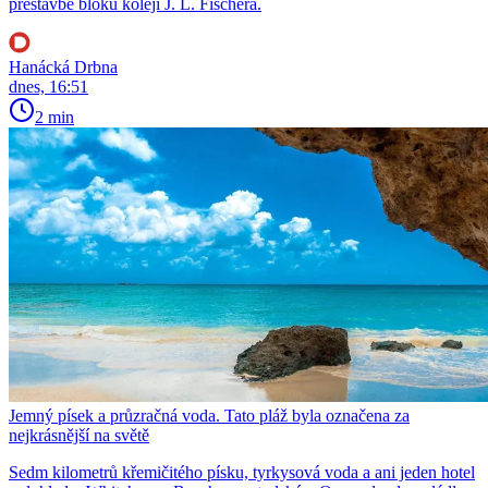
přestavbě bloku kolejí J. L. Fischera.
Hanácká Drbna
dnes, 16:51
2 min
Jemný písek a průzračná voda. Tato pláž byla označena za
nejkrásnější na světě
Sedm kilometrů křemičitého písku, tyrkysová voda a ani jeden hotel