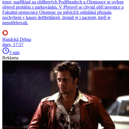
tepot, například na oblíbených Poděbradech u Olomouce se ovšem
objevil problém s parkováním. V Přerově se chystá obří investice a
Fakultní nemocnice Olomouc po měsících odmítání přiznala
pochybení v kauze defibrilátorů, dostali je i pacienti, kteří je
nepotřebovali.
Hanácká Drbna
dnes, 17:57
5 min
Reklama