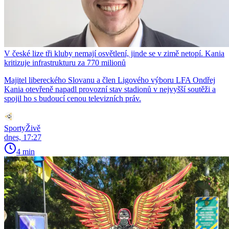
V české lize tři kluby nemají osvětlení, jinde se v zimě netopí. Kania
kritizuje infrastrukturu za 770 milionů
Majitel libereckého Slovanu a člen Ligového výboru LFA Ondřej
Kania otevřeně napadl provozní stav stadionů v nejvyšší soutěži a
spojil ho s budoucí cenou televizních práv.
SportyŽivě
dnes, 17:27
4 min