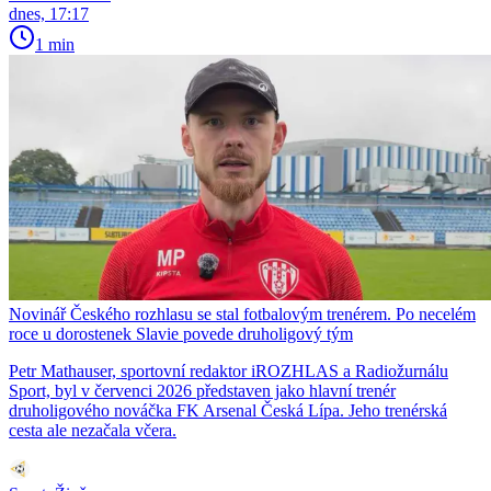
dnes, 17:17
1 min
Novinář Českého rozhlasu se stal fotbalovým trenérem. Po necelém
roce u dorostenek Slavie povede druholigový tým
Petr Mathauser, sportovní redaktor iROZHLAS a Radiožurnálu
Sport, byl v červenci 2026 představen jako hlavní trenér
druholigového nováčka FK Arsenal Česká Lípa. Jeho trenérská
cesta ale nezačala včera.