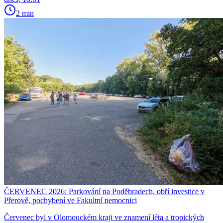
2 min
ČERVENEC 2026: Parkování na Poděbradech, obří investice v
Přerově, pochybení ve Fakultní nemocnici
Červenec byl v Olomouckém kraji ve znamení léta a tropických