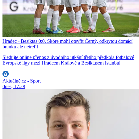
Hradec - Besiktas 0:0. Skóre mohl otevřít Černý, odkrytou domácí
branku ale netrefil
Sledujte online přenos z úvodního utkání třetího předkola fotbalové
Evropské ligy mezi Hradcem Králové a Besiktasem Istanbul.
Aktuálně.cz - Sport
dnes, 17:28