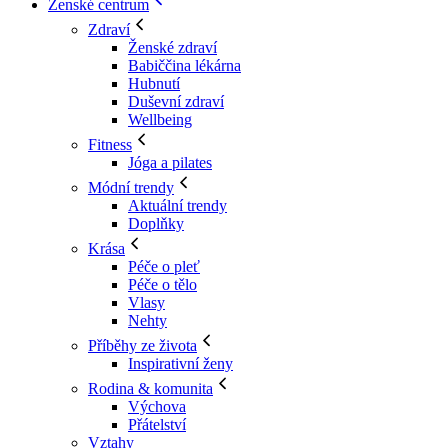
Ženské centrum
Zdraví
Ženské zdraví
Babiččina lékárna
Hubnutí
Duševní zdraví
Wellbeing
Fitness
Jóga a pilates
Módní trendy
Aktuální trendy
Doplňky
Krása
Péče o pleť
Péče o tělo
Vlasy
Nehty
Příběhy ze života
Inspirativní ženy
Rodina & komunita
Výchova
Přátelství
Vztahy