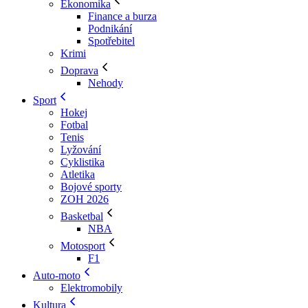
Ekonomika
Finance a burza
Podnikání
Spotřebitel
Krimi
Doprava
Nehody
Sport
Hokej
Fotbal
Tenis
Lyžování
Cyklistika
Atletika
Bojové sporty
ZOH 2026
Basketbal
NBA
Motosport
F1
Auto-moto
Elektromobily
Kultura