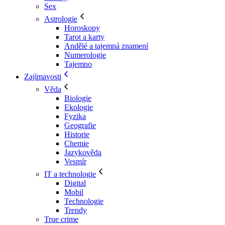
Sex
Astrologie
Horoskopy
Tarot a karty
Andělé a tajemná znamení
Numerologie
Tajemno
Zajímavosti
Věda
Biologie
Ekologie
Fyzika
Geografie
Historie
Chemie
Jazykověda
Vesmír
IT a technologie
Digital
Mobil
Technologie
Trendy
True crime