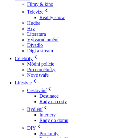
Filmy & kino
Televize
Reality show
Hudba
Hry
Literatura
Výtvarné umění
Divadlo
Digi a stream
Celebrity
Módní policie
Pro pamětníky
Nové tváře
Lifestyle
Cestování
Destinace
Rady na cesty
Bydlení
Interiery
Rady do domu
DIY
Pro kutily