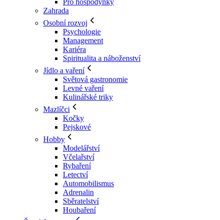
Pro hospodyňky
Zahrada
Osobní rozvoj
Psychologie
Management
Kariéra
Spiritualita a náboženství
Jídlo a vaření
Světová gastronomie
Levné vaření
Kulinářské triky
Mazlíčci
Kočky
Pejskové
Hobby
Modelářství
Včelařství
Rybaření
Letectví
Automobilismus
Adrenalin
Sběratelství
Houbaření