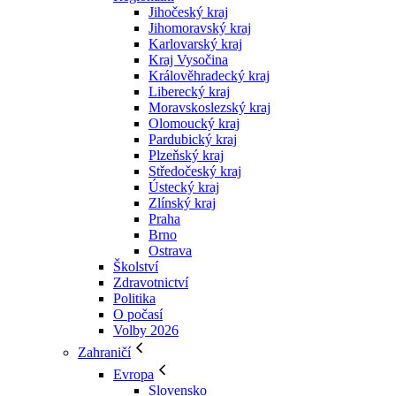
Jihočeský kraj
Jihomoravský kraj
Karlovarský kraj
Kraj Vysočina
Králověhradecký kraj
Liberecký kraj
Moravskoslezský kraj
Olomoucký kraj
Pardubický kraj
Plzeňský kraj
Středočeský kraj
Ústecký kraj
Zlínský kraj
Praha
Brno
Ostrava
Školství
Zdravotnictví
Politika
O počasí
Volby 2026
Zahraničí
Evropa
Slovensko