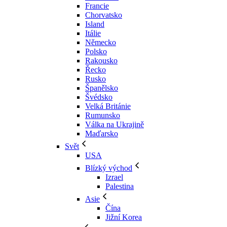
Francie
Chorvatsko
Island
Itálie
Německo
Polsko
Rakousko
Řecko
Rusko
Španělsko
Švédsko
Velká Británie
Rumunsko
Válka na Ukrajině
Maďarsko
Svět
USA
Blízký východ
Izrael
Palestina
Asie
Čína
Jižní Korea