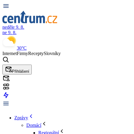
neděle 9. 8.
ne 9. 8.
30°C
Internet
Firmy
Recepty
Slovníky
Přihlášení
Zprávy
Domácí
Regionální