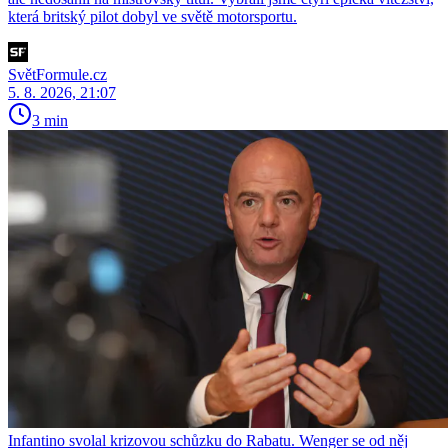
která britský pilot dobyl ve světě motorsportu.
SvětFormule.cz
5. 8. 2026, 21:07
3 min
Infantino svolal krizovou schůzku do Rabatu. Wenger se od něj