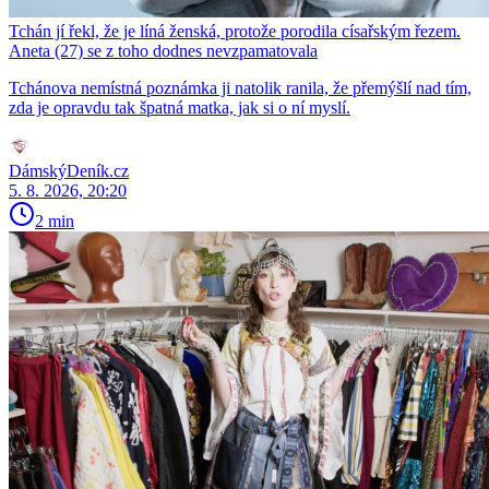
Tchán jí řekl, že je líná ženská, protože porodila císařským řezem.
Aneta (27) se z toho dodnes nevzpamatovala
Tchánova nemístná poznámka ji natolik ranila, že přemýšlí nad tím,
zda je opravdu tak špatná matka, jak si o ní myslí.
DámskýDeník.cz
5. 8. 2026, 20:20
2 min