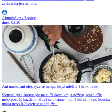
zachránila jen náhoda.
Aktuálně.cz - Zprávy
dnes, 03:30
Ani máslo, ani olej: rýže se nelepí, když uděláte 1 krok navíc
Slepená rýže, kterou jde na talíři skoro krájet nožem, potká dřív
nebo později každého. Když se to stane, hodně lidí sáhne po kousku
másla nebo lžíci oleje v naději, že...