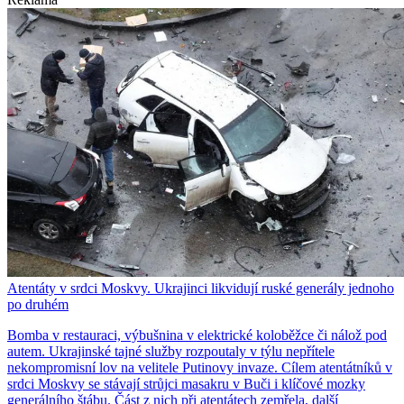
Atentáty v srdci Moskvy. Ukrajinci likvidují ruské generály jednoho
po druhém
Bomba v restauraci, výbušnina v elektrické koloběžce či nálož pod
autem. Ukrajinské tajné služby rozpoutaly v týlu nepřítele
nekompromisní lov na velitele Putinovy invaze. Cílem atentátníků v
srdci Moskvy se stávají strůjci masakru v Buči i klíčové mozky
generálního štábu. Část z nich při atentátech zemřela, další