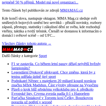
nejméně 50 % příjmů. Model má nové organizaci...
Tento článek byl publikován ze zdrojů
MMAMAG.cz
Kde končí slova, nastupuje oktagon. MMA Mag.cz sleduje svět
smíšených bojových umění bez servítků – přináší novinky, rozbory
zápasů, přestupy, statistiky i zákulisní dění ze světa, kde rozhodují
vteřiny, taktika a tvrdý trénink. Čtenáři se dostanou k informacím o
domácí i světové scéně – od UFC...
Všechny články tohoto autora →
Další články z kategorie
Sport
F1 se zastavila. Co během letní pauzy dělají největší hvězdy
šampionátu?
Legendární Djokovič překvapil. Chce změnu, která by z
tenisu udělala úplně jiný sport
Podnikatel Němec s majetkem 20 miliard koupil norskou
značku běžek Madshus. Část výroby přesune na Vysočinu
Plzeň o krok blíž srbskému velkoklubu pro 4. předkolo
Evropské ligy. Crvena zvezda padla 0:1 s Hapoelem
Parťačka Siniakové v Torontu kosí Češky. Bouzkovou
porazila už potřetí v sezoně