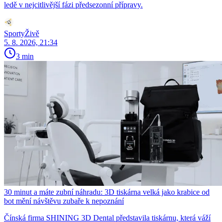
ledě v nejcitlivější fázi předsezonní přípravy.
SportyŽivě
5. 8. 2026, 21:34
3 min
30 minut a máte zubní náhradu: 3D tiskárna velká jako krabice od
bot mění návštěvu zubaře k nepoznání
Čínská firma SHINING 3D Dental představila tiskárnu, která váží