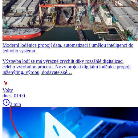
Moderní loděnice propojí data, automatizaci i umělou inteligenci do
jednoho systému
Výstavba lodí se má výrazně zrychlit díky rozsáhlé digitalizaci
celého výrobního procesu. Nový projekt digitální loděnice propojí
inženýring, výrobu, dodavatelské…
Volty
dnes, 01:00
2 min