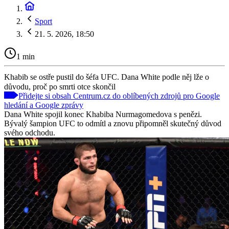
Sport
21. 5. 2026, 18:50
1 min
Khabib se ostře pustil do šéfa UFC. Dana White podle něj lže o
důvodu, proč po smrti otce skončil
Přidejte si obsah Centrum.cz do oblíbených zdrojů pro Google
hledání a Google zprávy
Dana White spojil konec Khabiba Nurmagomedova s penězi.
Bývalý šampion UFC to odmítl a znovu připomněl skutečný důvod
svého odchodu.