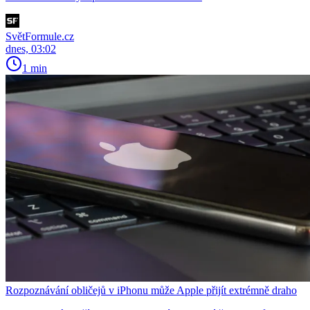
SvětFormule.cz
dnes, 03:02
1 min
Rozpoznávání obličejů v iPhonu může Apple přijít extrémně draho