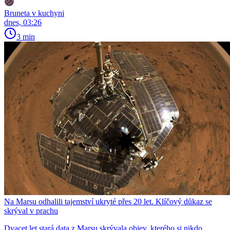
Bruneta v kuchyni
dnes, 03:26
3 min
Na Marsu odhalili tajemství ukryté přes 20 let. Klíčový důkaz se
skrýval v prachu
Dvacet let stará data z Marsu skrývala objev, kterého si nikdo