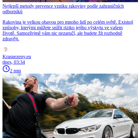
Nejlepší metody prevence vzniku rakoviny podle zahraničních
odborníků
Rakovina je velkou obavou pro mnoho lidí po celém světě. Existují
způsoby, kterými můžete snížit riziko jejího výskytu ve vašem
životě. Samozřejmě vám nic nezaručí, ale budete žít rozhodně
zdravěji.
Krasnezeny.eu
dnes, 03:34
2 min