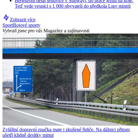
Bergström dělal sendviče v Subwayi, do práce jezdil na kole.
Teď vede vesnici s 1 000 obyvateli do předkola Ligy mistrů
Zobrazit více
Sport
Bojové sporty
Vybrali jsme pro vás
Magazíny a zajímavosti
Zvláštní dopravní značka mate i zkušené řidiče. Na dálnici přitom
ušetří klidně desítky minut