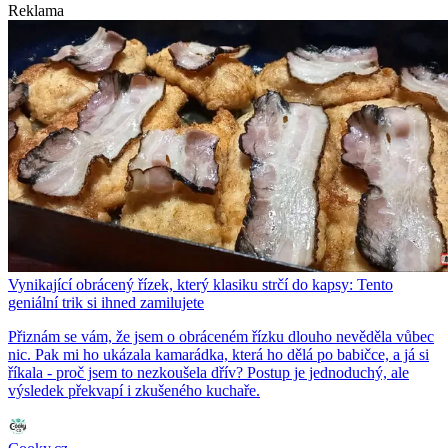
Reklama
Vynikající obrácený řízek, který klasiku strčí do kapsy: Tento
geniální trik si ihned zamilujete
Přiznám se vám, že jsem o obráceném řízku dlouho nevěděla vůbec
nic. Pak mi ho ukázala kamarádka, která ho dělá po babičce, a já si
říkala - proč jsem to nezkoušela dřív? Postup je jednoduchý, ale
výsledek překvapí i zkušeného kuchaře.