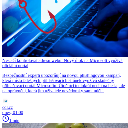
Nestačí kontrolovat adresu webu. Nový útok na Microsoft využívá
oficiální portál
Bezpečnostní experti upozorňují na novou phishingovou kampaň,
která místo falešných přihlašovacích stránek využívá skutečný
přihlašovací portál Microsoftu. Útočníci tentokrát necílí na hesla, ale
na oprávnění, která jim uživatelé nevědomky sami udělí.
cdr.cz
dnes, 01:00
1 min