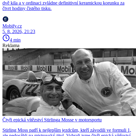
dvě kila a v ordinaci zvládne definitivní keramickou korunku za
čtvrt hodiny čistého tisku.
Mobify.cz
5. 8. 2026, 21:23
4 min
Reklama
Čtyři epická vítězství Stirlinga Mosse v motorsportu
Stirling Moss patří k nejlepším jezdcům, kteří závodili ve formuli 1,
ale nedosáhli na mistrovský titul. Vybrali jsme čtyři epická vítězství,