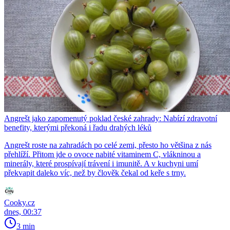
Angrešt jako zapomenutý poklad české zahrady: Nabízí zdravotní
benefity, kterými překoná i řadu drahých léků
Angrešt roste na zahradách po celé zemi, přesto ho většina z nás
přehlíží. Přitom jde o ovoce nabité vitaminem C, vlákninou a
minerály, které prospívají trávení i imunitě. A v kuchyni umí
překvapit daleko víc, než by člověk čekal od keře s trny.
Cooky.cz
dnes, 00:37
3 min