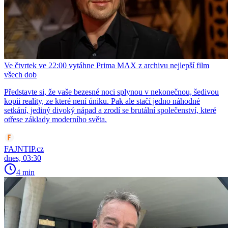
Ve čtvrtek ve 22:00 vytáhne Prima MAX z archivu nejlepší film
všech dob
Představte si, že vaše bezesné noci splynou v nekonečnou, šedivou
kopii reality, ze které není úniku. Pak ale stačí jedno náhodné
setkání, jediný divoký nápad a zrodí se brutální společenství, které
otřese základy moderního světa.
FAJNTIP.cz
dnes, 03:30
4 min