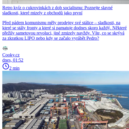
Retro kvíz o cukrovinkách z dob socialismu: Poznejte slavné
sladkosti, které mizely z obchodů jako první
Před pádem komunismu měly prodejny své stálice – sladkosti, na
které se stály fronty a které si pamatuje dodnes skoro každý. Některé
přežily sametovou revoluci, jiné zmizely navždy. Víte, co se skrývá
za zkratkou LIPO nebo kdy se začalo vyrábět Pedro?
Cooky.cz
dnes, 01:52
2 min