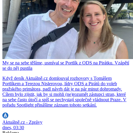
My se na sebe těšíme, usmíval se Portlík z ODS na Pirátku. Vzápětí
se do něj pustila
Když deník Aktuálně.cz domlouval rozhovory s Tomášem
Portlíkem a Terezou Nislerovou, lídry ODS a Pirátů do voleb
pražského primátora, padl návrh dát je na pár minut dohromady.
Cílem bylo zjistit, jak by si mohli (ne)rozumět zástupci stran, které
na sebe často útočí a spíš se nechystají společně vládnout Praze. V
pořadu Spotlight přinášíme záznam tohoto setkání.
Aktuálně.cz - Zprávy
dnes, 03:30
Reklama