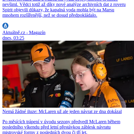
nevšiml. Vědci totiž až díky nové analýze archivních dat z roveru
Spirit objevili důkazy, že kapalná voda mohla být na Marsu
mnohem rozšířenější, než se dosud předpokládalo.
Aktuálně.cz - Magazín
dnes, 03:25
Nemá žádné iluze: McLaren už ale jeden návrat ze dna dokázal
Po měsících trápení v úvodu sezony předvedl McLaren během
posledního víkendu před letní přestávkou záblesk návratu
mistrovské formy z posledních dvou či tří let.