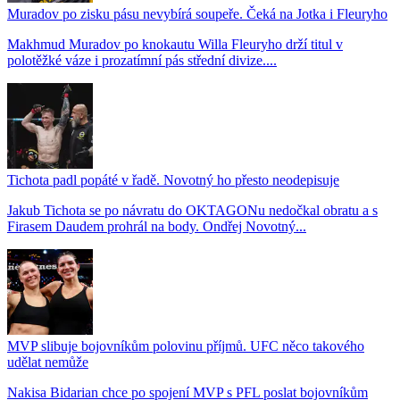
Muradov po zisku pásu nevybírá soupeře. Čeká na Jotka i Fleuryho
Makhmud Muradov po knokautu Willa Fleuryho drží titul v
polotěžké váze i prozatímní pás střední divize....
Tichota padl popáté v řadě. Novotný ho přesto neodepisuje
Jakub Tichota se po návratu do OKTAGONu nedočkal obratu a s
Firasem Daudem prohrál na body. Ondřej Novotný...
MVP slibuje bojovníkům polovinu příjmů. UFC něco takového
udělat nemůže
Nakisa Bidarian chce po spojení MVP s PFL poslat bojovníkům