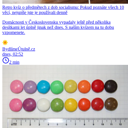
Retro kvíz o předmětech z dob socialismu: Pokud poznáte všech 10
věcí, nejspíše jste je používali denně
Domácnosti v Československu vypadaly ještě před několika
desítkami let úplně jinak než dnes. S naším kvízem na tu dobu
vzpomenete.
BydlímeÚtulně.cz
dnes, 02:52
2 min