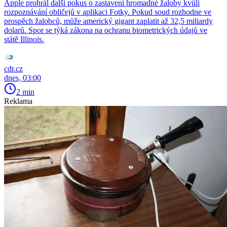
Apple prohrál další pokus o zastavení hromadné žaloby kvůli
rozpoznávání obličejů v aplikaci Fotky. Pokud soud rozhodne ve
prospěch žalobců, může americký gigant zaplatit až 32,5 miliardy
dolarů. Spor se týká zákona na ochranu biometrických údajů ve
státě Illinois.
cdr.cz
dnes, 03:00
2 min
Reklama