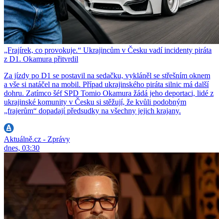
„Frajírek, co provokuje.“ Ukrajincům v Česku vadí incidenty piráta
z D1. Okamura přitvrdil
Za jízdy po D1 se postavil na sedačku, vykláněl se střešním oknem
a vše si natáčel na mobil. Případ ukrajinského piráta silnic má další
dohru. Zatímco šéf SPD Tomio Okamura žádá jeho deportaci, lidé z
ukrajinské komunity v Česku si stěžují, že kvůli podobným
„frajerům“ dopadají předsudky na všechny jejich krajany.
Aktuálně.cz - Zprávy
dnes, 03:30