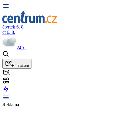
čtvrtek 6. 8.
čt 6. 8.
24°C
Přihlášení
Reklama