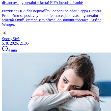
distancoval, generální sekretář FIFA hovoří o hanbě
Prezident FIFA čelí nejtvrdšímu odporu od pádu Seppa Blattera.
Proti němu se postavily tři konfederace, jeho vlastní generální
sekretář i muž, kterého sám přivedl do struktur federace, Arsène
Wenger.
SportyŽivě
5. 8. 2026, 21:05
4 min