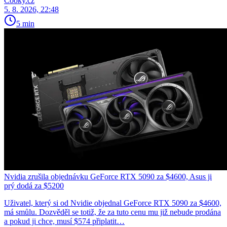
Cooky.cz
5. 8. 2026, 22:48
5 min
Nvidia zrušila objednávku GeForce RTX 5090 za $4600, Asus ji
prý dodá za $5200
Uživatel, který si od Nvidie objednal GeForce RTX 5090 za $4600,
má smůlu. Dozvěděl se totiž, že za tuto cenu mu již nebude prodána
a pokud ji chce, musí $574 připlatit…