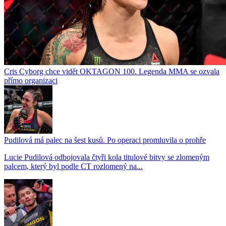
Cris Cyborg chce vidět OKTAGON 100. Legenda MMA se ozvala
přímo organizaci
Pudilová má palec na šest kusů. Po operaci promluvila o prohře
Lucie Pudilová odbojovala čtyři kola titulové bitvy se zlomeným
palcem, který byl podle CT rozlomený na...