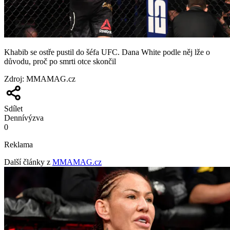
Khabib se ostře pustil do šéfa UFC. Dana White podle něj lže o
důvodu, proč po smrti otce skončil
Zdroj
:
MMAMAG.cz
Sdílet
Denní
výzva
0
Reklama
Další články z
MMAMAG.cz