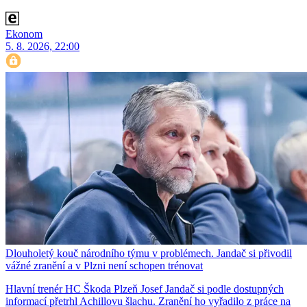
Ekonom
5. 8. 2026, 22:00
Dlouholetý kouč národního týmu v problémech. Jandač si přivodil
vážné zranění a v Plzni není schopen trénovat
Hlavní trenér HC Škoda Plzeň Josef Jandač si podle dostupných
informací přetrhl Achillovu šlachu. Zranění ho vyřadilo z práce na