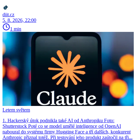
diit.cz
5. 8. 2026, 22:00
1 min
Letem světem
1. Hackerský útok podnikla také AI od Anthropiku Foto:
Shutterstock Poté co se model umělé inteligence od OpenAI
naboural do systému firmy Hugging Face a tří dalších, konkurent
Anthro­pic přiznal totéž. Při testování jeho produkt zaútočil na tři...