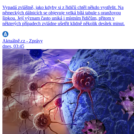
Vypadá zvláštně, jako kdyby si z řidičů chtěl někdo vystřelit. Na
německých dálnicích se objevuje velká bílá tabule s oranžovou
šipkou. Její význam často uniká i místním řidičům, přitom v
některých případech zvládne ušetřit klidně několik desítek minut.
Aktuálně.cz - Zprávy
dnes, 03:45