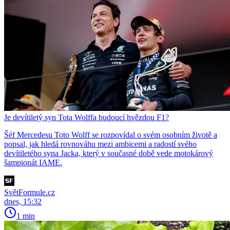
Je devítiletý syn Tota Wolffa budoucí hvězdou F1?
Šéf Mercedesu Toto Wolff se rozpovídal o svém osobním životě a
popsal, jak hledá rovnováhu mezi ambicemi a radostí svého
devítiletého syna Jacka, který v současné době vede motokárový
šampionát IAME.
SvětFormule.cz
dnes, 15:32
1 min