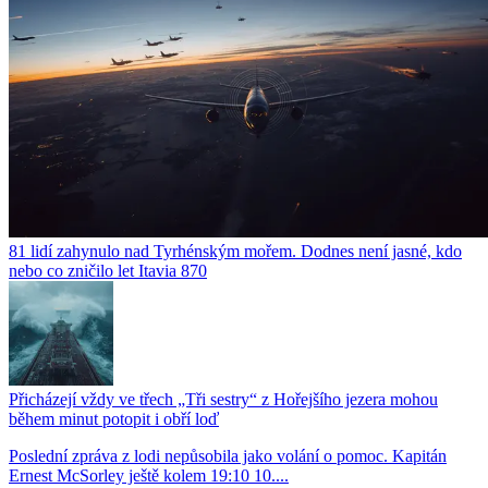
81 lidí zahynulo nad Tyrhénským mořem. Dodnes není jasné, kdo
nebo co zničilo let Itavia 870
Přicházejí vždy ve třech „Tři sestry“ z Hořejšího jezera mohou
během minut potopit i obří loď
Poslední zpráva z lodi nepůsobila jako volání o pomoc. Kapitán
Ernest McSorley ještě kolem 19:10 10....