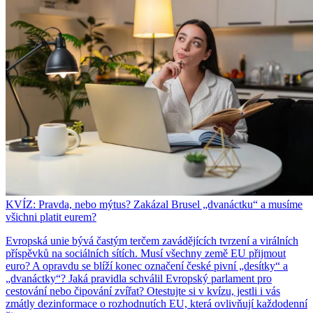
KVÍZ: Pravda, nebo mýtus? Zakázal Brusel „dvanáctku“ a musíme
všichni platit eurem?
Evropská unie bývá častým terčem zavádějících tvrzení a virálních
příspěvků na sociálních sítích. Musí všechny země EU přijmout
euro? A opravdu se blíží konec označení české pivní „desítky“ a
„dvanáctky“? Jaká pravidla schválil Evropský parlament pro
cestování nebo čipování zvířat? Otestujte si v kvízu, jestli i vás
zmátly dezinformace o rozhodnutích EU, která ovlivňují každodenní