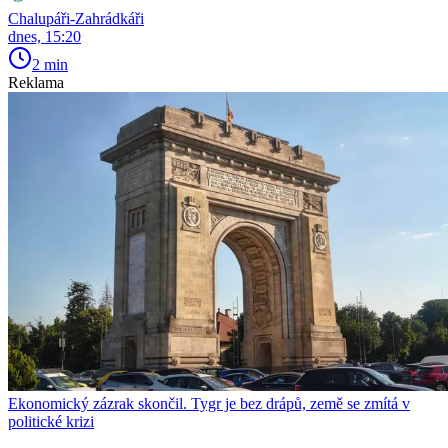
Chalupáři-Zahrádkáři
dnes, 15:20
2 min
Reklama
Ekonomický zázrak skončil. Tygr je bez drápů, země se zmítá v
politické krizi