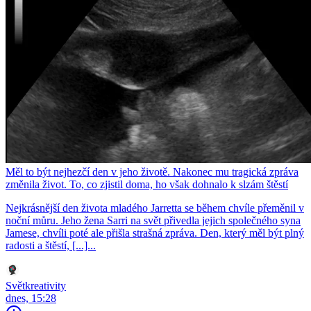
Měl to být nejhezčí den v jeho životě. Nakonec mu tragická zpráva
změnila život. To, co zjistil doma, ho však dohnalo k slzám štěstí
Nejkrásnější den života mladého Jarretta se během chvíle přeměnil v
noční můru. Jeho žena Sarri na svět přivedla jejich společného syna
Jamese, chvíli poté ale přišla strašná zpráva. Den, který měl být plný
radosti a štěstí, [...]...
Světkreativity
dnes, 15:28