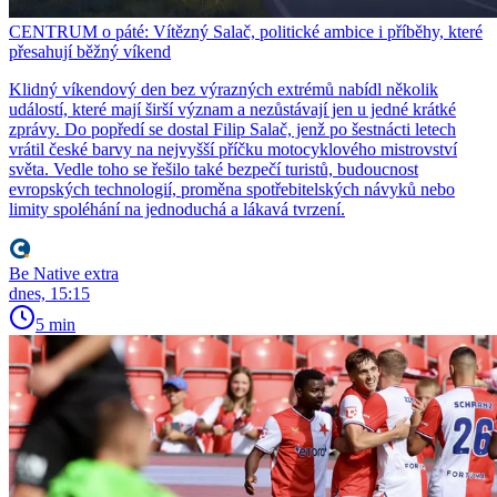
CENTRUM o páté: Vítězný Salač, politické ambice i příběhy, které
přesahují běžný víkend
Klidný víkendový den bez výrazných extrémů nabídl několik
událostí, které mají širší význam a nezůstávají jen u jedné krátké
zprávy. Do popředí se dostal Filip Salač, jenž po šestnácti letech
vrátil české barvy na nejvyšší příčku motocyklového mistrovství
světa. Vedle toho se řešilo také bezpečí turistů, budoucnost
evropských technologií, proměna spotřebitelských návyků nebo
limity spoléhání na jednoduchá a lákavá tvrzení.
Be Native extra
dnes, 15:15
5 min