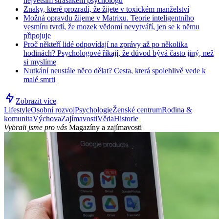
největším strašákem psychologů
Znaky, které prozradí, že žijete v toxickém manželství
Možná opravdu žijeme v Matrixu. Teorie inteligentního
vesmíru tvrdí, že mozek vědomí nevytváří, jen se k němu
připojuje
Proč někteří lidé odpovídají na zprávy až po několika
hodinách? Psychologové říkají, že důvod bývá často jiný, než
si myslíme
Nutkání neustále něco dělat? Cesta, která spolehlivě vede k
malé smrti
Zobrazit více
Lifestyle
Osobní rozvoj
Psychologie
Ženské centrum
Rodina &
komunita
Výchova
Zajímavosti
Věda
Historie
Vybrali jsme pro vás
Magazíny a zajímavosti