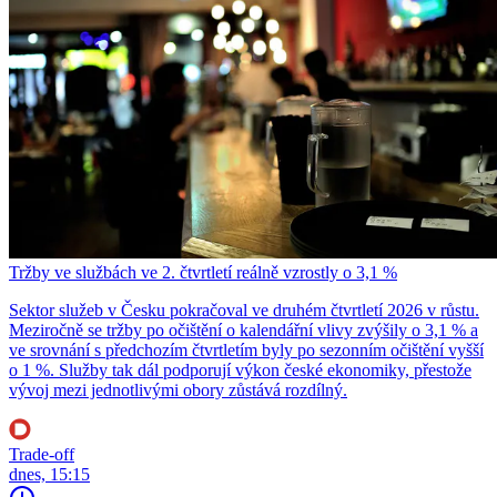
Tržby ve službách ve 2. čtvrtletí reálně vzrostly o 3,1 %
Sektor služeb v Česku pokračoval ve druhém čtvrtletí 2026 v růstu.
Meziročně se tržby po očištění o kalendářní vlivy zvýšily o 3,1 % a
ve srovnání s předchozím čtvrtletím byly po sezonním očištění vyšší
o 1 %. Služby tak dál podporují výkon české ekonomiky, přestože
vývoj mezi jednotlivými obory zůstává rozdílný.
Trade-off
dnes, 15:15