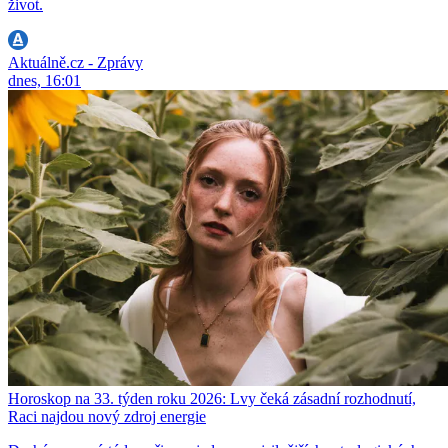
život.
Aktuálně.cz - Zprávy
dnes, 16:01
Horoskop na 33. týden roku 2026: Lvy čeká zásadní rozhodnutí,
Raci najdou nový zdroj energie