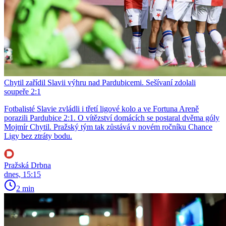
Chytil zařídil Slavii výhru nad Pardubicemi. Sešívaní zdolali
soupeře 2:1
Fotbalisté Slavie zvládli i třetí ligové kolo a ve Fortuna Areně
porazili Pardubice 2:1. O vítězství domácích se postaral dvěma góly
Mojmír Chytil. Pražský tým tak zůstává v novém ročníku Chance
Ligy bez ztráty bodu.
Pražská Drbna
dnes, 15:15
2 min