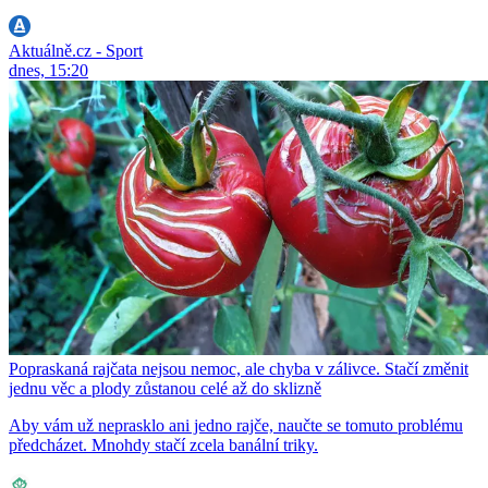
Aktuálně.cz - Sport
dnes, 15:20
Popraskaná rajčata nejsou nemoc, ale chyba v zálivce. Stačí změnit
jednu věc a plody zůstanou celé až do sklizně
Aby vám už neprasklo ani jedno rajče, naučte se tomuto problému
předcházet. Mnohdy stačí zcela banální triky.