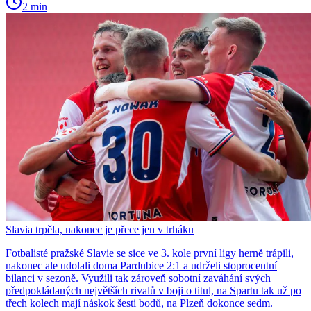
2 min
Slavia trpěla, nakonec je přece jen v trháku
Fotbalisté pražské Slavie se sice ve 3. kole první ligy herně trápili,
nakonec ale udolali doma Pardubice 2:1 a udrželi stoprocentní
bilanci v sezoně. Využili tak zároveň sobotní zaváhání svých
předpokládaných největších rivalů v boji o titul, na Spartu tak už po
třech kolech mají náskok šesti bodů, na Plzeň dokonce sedm.