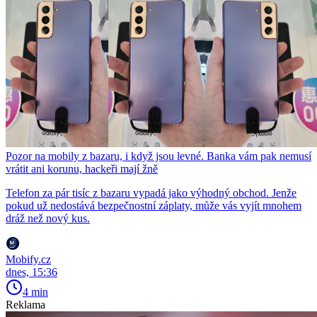
Pozor na mobily z bazaru, i když jsou levné. Banka vám pak nemusí
vrátit ani korunu, hackeři mají žně
Telefon za pár tisíc z bazaru vypadá jako výhodný obchod. Jenže
pokud už nedostává bezpečnostní záplaty, může vás vyjít mnohem
dráž než nový kus.
Mobify.cz
dnes, 15:36
4 min
Reklama