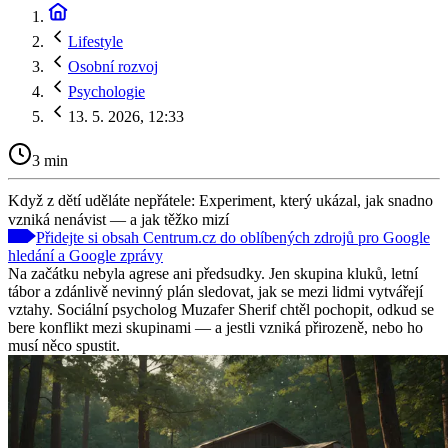
Lifestyle
Osobní rozvoj
Psychologie
13. 5. 2026, 12:33
3 min
Když z dětí uděláte nepřátele: Experiment, který ukázal, jak snadno
vzniká nenávist — a jak těžko mizí
Přidejte si obsah Centrum.cz do oblíbených zdrojů pro Google
hledání a Google zprávy
Na začátku nebyla agrese ani předsudky. Jen skupina kluků, letní
tábor a zdánlivě nevinný plán sledovat, jak se mezi lidmi vytvářejí
vztahy. Sociální psycholog Muzafer Sherif chtěl pochopit, odkud se
bere konflikt mezi skupinami — a jestli vzniká přirozeně, nebo ho
musí něco spustit.