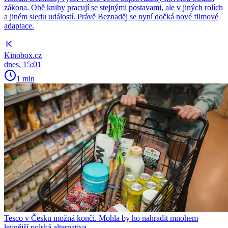
zákona. Obě knihy pracují se stejnými postavami, ale v jiných rolích
a jiném sledu událostí. Právě Beznaděj se nyní dočká nové filmové
adaptace.
Kinobox.cz
dnes, 15:01
1 min
Tesco v Česku možná končí. Mohla by ho nahradit mnohem
levnější polská alternativa