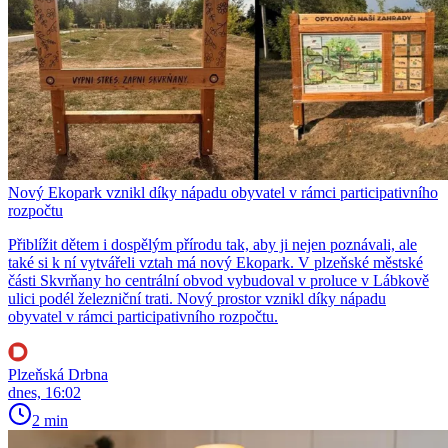
Nový Ekopark vznikl díky nápadu obyvatel v rámci participativního
rozpočtu
Přiblížit dětem i dospělým přírodu tak, aby ji nejen poznávali, ale
také si k ní vytvářeli vztah má nový Ekopark. V plzeňské městské
části Skvrňany ho centrální obvod vybudoval v proluce v Lábkově
ulici podél železniční trati. Nový prostor vznikl díky nápadu
obyvatel v rámci participativního rozpočtu.
Plzeňská Drbna
dnes, 16:02
2 min