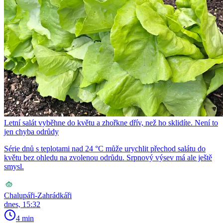
Letní salát vyběhne do květu a zhořkne dřív, než ho sklidíte. Není to
jen chyba odrůdy
Série dnů s teplotami nad 24 °C může urychlit přechod salátu do
květu bez ohledu na zvolenou odrůdu. Srpnový výsev má ale ještě
smysl.
Chalupáři-Zahrádkáři
dnes, 15:32
4 min