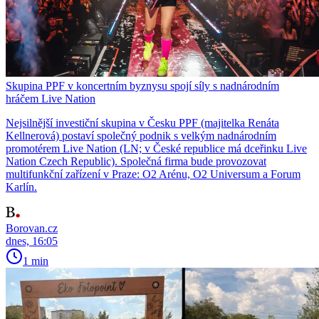
Skupina PPF v koncertním byznysu spojí síly s nadnárodním
hráčem Live Nation
Nejsilnější investiční skupina v Česku PPF (majitelka Renáta
Kellnerová) postaví společný podnik s velkým nadnárodním
promotérem Live Nation (LN; v České republice má dceřinku Live
Nation Czech Republic). Společná firma bude provozovat
multifunkční zařízení v Praze: O2 Arénu, O2 Universum a Forum
Karlín.
Borovan.cz
dnes, 16:05
1 min