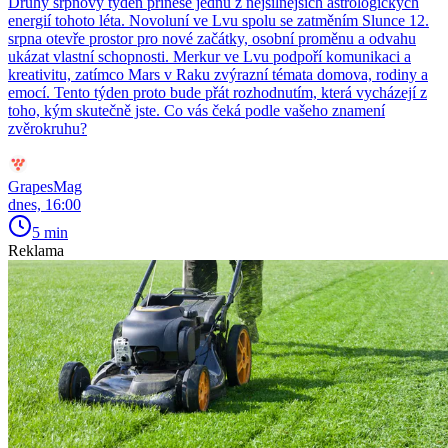
Druhý srpnový týden přinese jednu z nejsilnějších astrologických
energií tohoto léta. Novoluní ve Lvu spolu se zatměním Slunce 12.
srpna otevře prostor pro nové začátky, osobní proměnu a odvahu
ukázat vlastní schopnosti. Merkur ve Lvu podpoří komunikaci a
kreativitu, zatímco Mars v Raku zvýrazní témata domova, rodiny a
emocí. Tento týden proto bude přát rozhodnutím, která vycházejí z
toho, kým skutečně jste. Co vás čeká podle vašeho znamení
zvěrokruhu?
GrapesMag
dnes, 16:00
5 min
Reklama