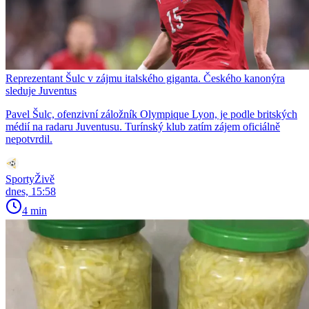
Reprezentant Šulc v zájmu italského giganta. Českého kanonýra
sleduje Juventus
Pavel Šulc, ofenzivní záložník Olympique Lyon, je podle britských
médií na radaru Juventusu. Turínský klub zatím zájem oficiálně
nepotvrdil.
SportyŽivě
dnes, 15:58
4 min