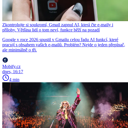
Zkontrolujte si soukromí, Gmail zapnul AI, která čte e-maily i
přílohy. Většina lidí o tom neví, funkce běží na pozadí
Google v roce 2026 spustil v Gmailu celou řadu AI funkcí, které
pracují s obsahem vašich e-mailů. Problém? Nejde o jeden přepínač,
ale minimálně o tři.
Mobify.cz
dnes, 16:17
4 min