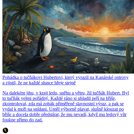
Pohádka o tučňákovi Hubertovi, který vyrazil na Kanárské ostrovy
a zjistil, že ne každé slunce hřeje stejně
Na dalekém jihu, v kraji ledu, sněhu a větru, žil tučňák Hubert. Byl
to tučňák velmi pořádný. Každé ráno si uhladil peří na břiše,
zkontroloval, zda má zobák přiměřeně slavnostní výraz, a pak se
vydal k moři na snídani. Uměl výborně plavat, slušně klouzat po
břiše a docela dobře předstírat, že mu nevadí, když mu ledový vítr
foukne přímo do zad.