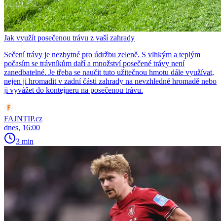
Jak využít posečenou trávu z vaší zahrady
Sečení trávy je nezbytné pro údržbu zeleně. S vlhkým a teplým
počasím se trávníkům daří a množství posečené trávy není
zanedbatelné. Je třeba se naučit tuto užitečnou hmotu dále využívat,
nejen ji hromadit v zadní části zahrady na nevzhledné hromadě nebo
ji vyvážet do kontejneru na posečenou trávu.
FAJNTIP.cz
dnes, 16:00
3 min