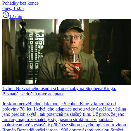
Pohádky bez konce
dnes, 15:05
12 min
Tvůrci Nezvratného osudu si brousí zuby na Stephena Kinga.
Beznaděj se dočká nové adaptace
Je skoro neuvěřitelné, jak moc je Stephen King v kurzu už od
poloviny 70. let. I když jeho adaptace nejsou vždy úspěšné, většina
jeho předloh skýtá i tak potenciál na slušný film. Už proto, že jeho
romány mají rozeznatelný styl, jasnou strukturu a v podstatě
mainstreamově vystavěný příběh se silnou psychologickou rovinou.
Román Beznaděj vyšel v roce 1996 doprovázený novelou Strážci