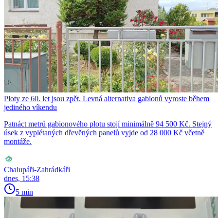
Ploty ze 60. let jsou zpět. Levná alternativa gabionů vyroste během
jediného víkendu
Patnáct metrů gabionového plotu stojí minimálně 94 500 Kč. Stejný
úsek z vyplétaných dřevěných panelů vyjde od 28 000 Kč včetně
montáže.
Chalupáři-Zahrádkáři
dnes, 15:38
5 min