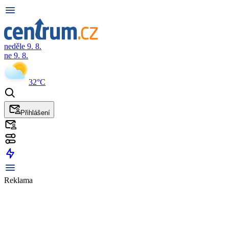
neděle 9. 8.
ne 9. 8.
32°C
Přihlášení
Reklama