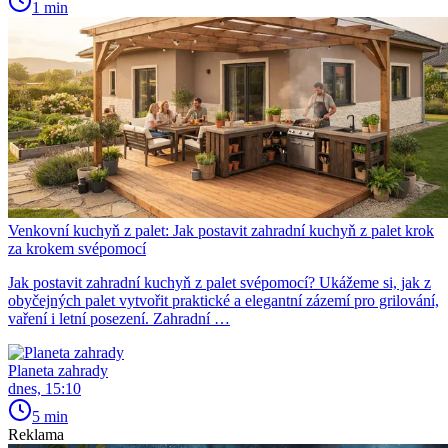
1 min
Venkovní kuchyň z palet: Jak postavit zahradní kuchyň z palet krok
za krokem svépomocí
Jak postavit zahradní kuchyň z palet svépomocí? Ukážeme si, jak z
obyčejných palet vytvořit praktické a elegantní zázemí pro grilování,
vaření i letní posezení. Zahradní …
Planeta zahrady
dnes, 15:10
5 min
Reklama