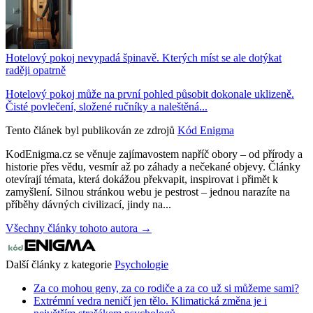
Hotelový pokoj nevypadá špinavě. Kterých míst se ale dotýkat
raději opatrně
Hotelový pokoj může na první pohled působit dokonale uklizeně.
Čisté povlečení, složené ručníky a naleštěná...
Tento článek byl publikován ze zdrojů
Kód Enigma
KodEnigma.cz se věnuje zajímavostem napříč obory – od přírody a
historie přes vědu, vesmír až po záhady a nečekané objevy. Články
otevírají témata, která dokážou překvapit, inspirovat i přimět k
zamyšlení. Silnou stránkou webu je pestrost – jednou narazíte na
příběhy dávných civilizací, jindy na...
Všechny články tohoto autora →
Další články z kategorie
Psychologie
Za co mohou geny, za co rodiče a za co už si můžeme sami?
Extrémní vedra neničí jen tělo. Klimatická změna je i