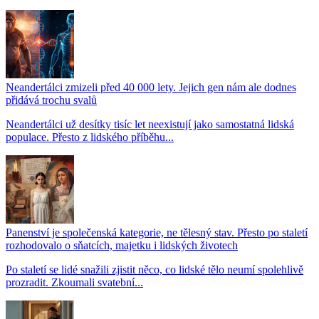
Neandertálci zmizeli před 40 000 lety. Jejich gen nám ale dodnes
přidává trochu svalů
Neandertálci už desítky tisíc let neexistují jako samostatná lidská
populace. Přesto z lidského příběhu...
Panenství je společenská kategorie, ne tělesný stav. Přesto po staletí
rozhodovalo o sňatcích, majetku i lidských životech
Po staletí se lidé snažili zjistit něco, co lidské tělo neumí spolehlivě
prozradit. Zkoumali svatební...