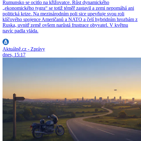
Rumunsko se ocitlo na křižovatce. Růst dynamického
„ekonomického tygra“ se totiž téměř zastavil a zemi nepomáhá ani
politická krize. Na mezinárodním poli sice upevňuje svou roli
klíčového spojence Američanů a NATO a čelí hybridním hrozbám z
Ruska, uvnitř země ovšem narůstá frustrace obyvatel. V květnu
navíc padla vláda.
Aktuálně.cz - Zprávy
dnes, 15:17