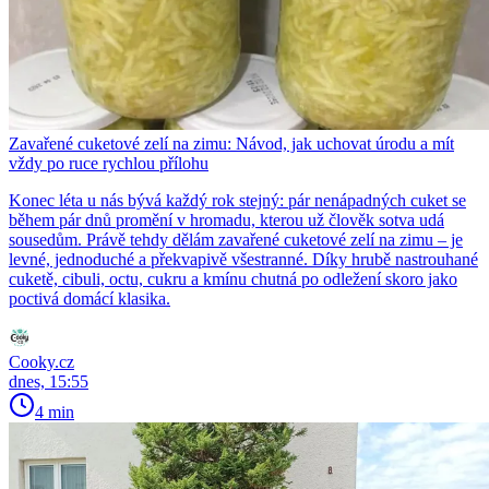
Zavařené cuketové zelí na zimu: Návod, jak uchovat úrodu a mít
vždy po ruce rychlou přílohu
Konec léta u nás bývá každý rok stejný: pár nenápadných cuket se
během pár dnů promění v hromadu, kterou už člověk sotva udá
sousedům. Právě tehdy dělám zavařené cuketové zelí na zimu – je
levné, jednoduché a překvapivě všestranné. Díky hrubě nastrouhané
cuketě, cibuli, octu, cukru a kmínu chutná po odležení skoro jako
poctivá domácí klasika.
Cooky.cz
dnes, 15:55
4 min