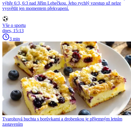
výhře 6:3, 6:3 nad Jiřím Lehečkou. Jeho rychlý vzestup už nelze
vysvětlit jen momentem překvapení.
Vše o sportu
dnes, 15:13
3 min
Tvarohová buchta s borůvkami a drobenkou je příjemným letním
zastavením