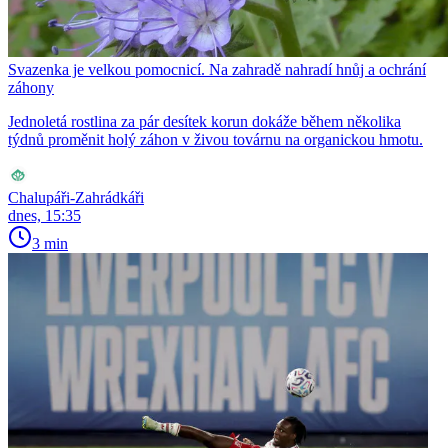
Svazenka je velkou pomocnicí. Na zahradě nahradí hnůj a ochrání
záhony
Jednoletá rostlina za pár desítek korun dokáže během několika
týdnů proměnit holý záhon v živou továrnu na organickou hmotu.
Chalupáři-Zahrádkáři
dnes, 15:35
3 min