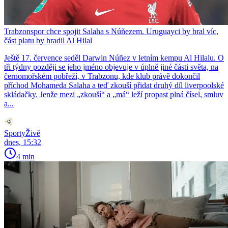
Trabzonspor chce spojit Salaha s Núñezem. Uruguayci by bral víc,
část platu by hradil Al Hilal
Ještě 17. července seděl Darwin Núñez v letním kempu Al Hilalu. O
tři týdny později se jeho jméno objevuje v úplně jiné části světa, na
černomořském pobřeží, v Trabzonu, kde klub právě dokončil
příchod Mohameda Salaha a teď zkouší přidat druhý díl liverpoolské
skládačky. Jenže mezi „zkouší“ a „má“ leží propast plná čísel, smluv
a...
SportyŽivě
dnes, 15:32
4 min