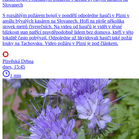
Slovanech
S rozsáhlým požárem bojují v pondělí odpoledne hasiči v Plzni v
areálu bývalých kasáren na Slovanech. Hoří na ploše několika
stovek metrů čtverečních. Na videu od hasičů je vidět v těsné
blízkosti stan patřící pravděpodobně lidem bez domova, kteří v této
lokalitě často pobývají. Odpoledne už likvidovali hasiči také požár
louky na Tachovsku. Video požáru v Plzni je pod článkem.
Plzeňská Drbna
dnes, 15:45
1 min