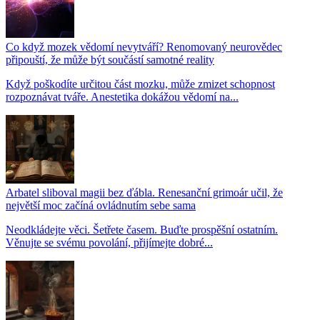
Co když mozek vědomí nevytváří? Renomovaný neurovědec
připouští, že může být součástí samotné reality
Když poškodíte určitou část mozku, může zmizet schopnost
rozpoznávat tváře. Anestetika dokážou vědomí na...
Arbatel sliboval magii bez ďábla. Renesanční grimoár učil, že
největší moc začíná ovládnutím sebe sama
Neodkládejte věci. Šetřete časem. Buďte prospěšní ostatním.
Věnujte se svému povolání, přijímejte dobré...