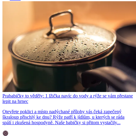
Prababičky to věděly: 1 lžička navíc do vody a rýže se vám přestane
lepit na hrnec
Otevřete poklici a místo nadýchané přílohy vás čeká zapečený
škraloup přischlý ke dnu? Rýže patří k jídlům, u kterých se ráda
spálí i zkušená hospodyně. Naše babičky si přitom vystačily...