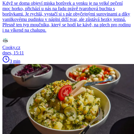
Když se doma objeví miska borůvek a venku je na velké pečení
moc horko, přichází u nás na řadu právě tvarohová buchta s
borůvkami. Je rychlá, vystačí si s pár obyčejnými surovinami a díky
vanilkovému pudinku v náplni drží tvar, ale zůstává hezky jemná.
Přesně ten typ moučníku, který se hodí ke kávě, na plech pro rodinu
i na víkend na chalupu.
Cooky.cz
dnes, 15:11
3 min