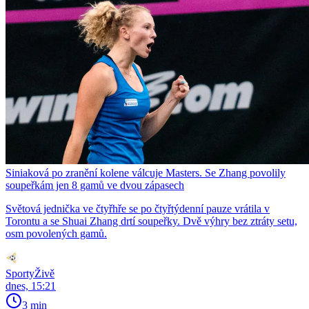
Siniaková po zranění kolene válcuje Masters. Se Zhang povolily
soupeřkám jen 8 gamů ve dvou zápasech
Světová jednička ve čtyřhře se po čtyřtýdenní pauze vrátila v
Torontu a se Shuai Zhang drtí soupeřky. Dvě výhry bez ztráty setu,
osm povolených gamů.
SportyŽivě
dnes, 15:21
3 min