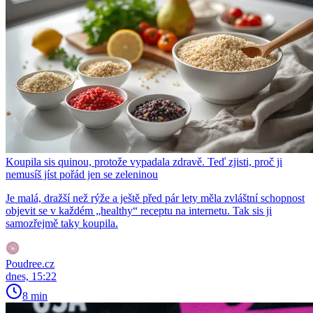
Koupila sis quinou, protože vypadala zdravě. Teď zjisti, proč ji
nemusíš jíst pořád jen se zeleninou
Je malá, dražší než rýže a ještě před pár lety měla zvláštní schopnost
objevit se v každém „healthy“ receptu na internetu. Tak sis ji
samozřejmě taky koupila.
Poudree.cz
dnes, 15:22
8 min