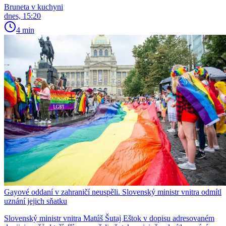
Bruneta v kuchyni
dnes, 15:20
4 min
Gayové oddaní v zahraničí neuspěli. Slovenský ministr vnitra odmítl
uznání jejich sňatku
Slovenský ministr vnitra Matúš Šutaj Eštok v dopisu adresovaném