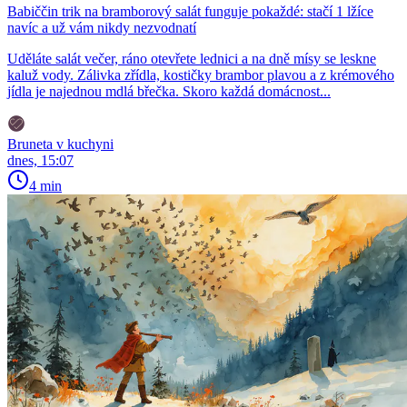
Babiččin trik na bramborový salát funguje pokaždé: stačí 1 lžíce
navíc a už vám nikdy nezvodnatí
Uděláte salát večer, ráno otevřete lednici a na dně mísy se leskne
kaluž vody. Zálivka zřídla, kostičky brambor plavou a z krémového
jídla je najednou mdlá břečka. Skoro každá domácnost...
Bruneta v kuchyni
dnes, 15:07
4 min