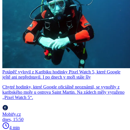
Potápěč vylovil z Karibiku hodinky Pixel Watch 5, které Google
ještě ani nepředstavil. I po dnech v moři stále šly
Chytré hodinky, které Google oficiálně neoznámil, se vynořily z
karibského moře u ostrova Saint Martin. Na zádech měly vyraženo
„Pixel Watch 5“.
Mobify.cz
dnes, 15:50
4 min