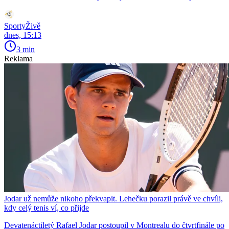
SportyŽivě
dnes, 15:13
3 min
Reklama
Jodar už nemůže nikoho překvapit. Lehečku porazil právě ve chvíli,
kdy celý tenis ví, co přijde
Devatenáctiletý Rafael Jodar postoupil v Montrealu do čtvrtfinále po