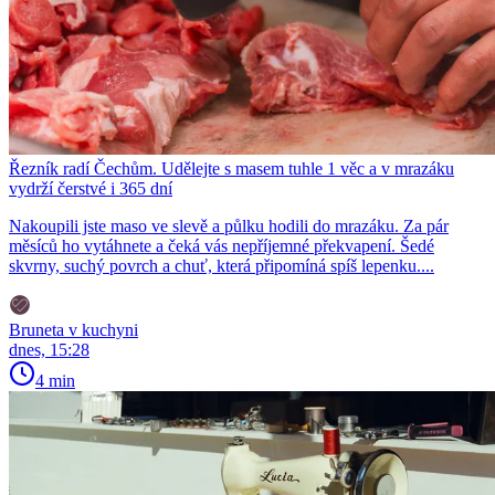
Řezník radí Čechům. Udělejte s masem tuhle 1 věc a v mrazáku
vydrží čerstvé i 365 dní
Nakoupili jste maso ve slevě a půlku hodili do mrazáku. Za pár
měsíců ho vytáhnete a čeká vás nepříjemné překvapení. Šedé
skvrny, suchý povrch a chuť, která připomíná spíš lepenku....
Bruneta v kuchyni
dnes, 15:28
4 min