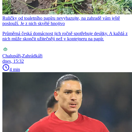
Ruličky od toaletního papíru nevyhazujte, na zahradě vám ještě
poslouží. Je z nich skvělé hnojivo
Průměrná česká domácnost jich ročně spotřebuje desítky. A každá z
nich může skončit užitečněji než v kontejneru na papír.
Chalupáři-Zahrádkáři
dnes, 15:32
4 min