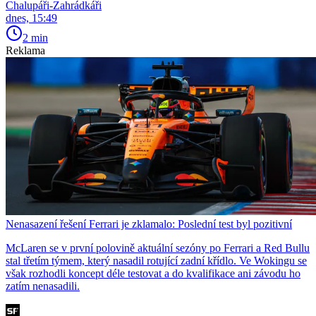
Chalupáři-Zahrádkáři
dnes, 15:49
2 min
Reklama
Nenasazení řešení Ferrari je zklamalo: Poslední test byl pozitivní
McLaren se v první polovině aktuální sezóny po Ferrari a Red Bullu
stal třetím týmem, který nasadil rotující zadní křídlo. Ve Wokingu se
však rozhodli koncept déle testovat a do kvalifikace ani závodu ho
zatím nenasadili.