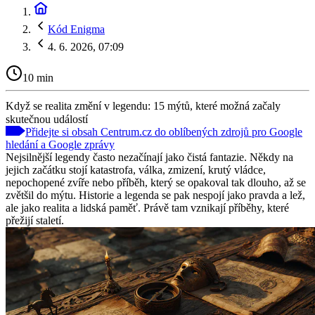
Kód Enigma
4. 6. 2026, 07:09
10 min
Když se realita změní v legendu: 15 mýtů, které možná začaly
skutečnou událostí
Přidejte si obsah Centrum.cz do oblíbených zdrojů pro Google
hledání a Google zprávy
Nejsilnější legendy často nezačínají jako čistá fantazie. Někdy na
jejich začátku stojí katastrofa, válka, zmizení, krutý vládce,
nepochopené zvíře nebo příběh, který se opakoval tak dlouho, až se
zvětšil do mýtu. Historie a legenda se pak nespojí jako pravda a lež,
ale jako realita a lidská paměť. Právě tam vznikají příběhy, které
přežijí staletí.