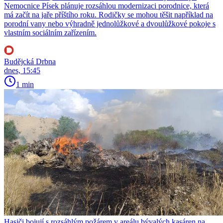
Nemocnice Písek plánuje rozsáhlou modernizaci porodnice, která
má začít na jaře příštího roku. Rodičky se mohou těšit například na
porodní vany nebo výhradně jednolůžkové a dvoulůžkové pokoje s
vlastním sociálním zařízením.
Budějcká Drbna
dnes, 15:45
1 min
Hasiči bojují s rozsáhlým požárem v areálu bývalých kasáren na