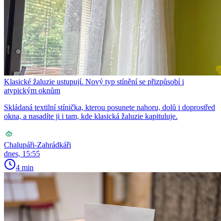
Klasické žaluzie ustupují. Nový typ stínění se přizpůsobí i
atypickým oknům
Skládaná textilní stínička, kterou posunete nahoru, dolů i doprostřed
okna, a nasadíte ji i tam, kde klasická žaluzie kapituluje.
Chalupáři-Zahrádkáři
dnes, 15:55
4 min