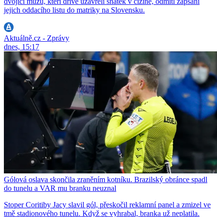
dvojici mužů, kteří dříve uzavřeli sňatek v cizině, odmítl zapsání
jejich oddacího listu do matriky na Slovensku.
Aktuálně.cz - Zprávy
dnes, 15:17
Gólová oslava skončila zraněním kotníku. Brazilský obránce spadl
do tunelu a VAR mu branku neuznal
Stoper Coritiby Jacy slavil gól, přeskočil reklamní panel a zmizel ve
tmě stadionového tunelu. Když se vyhrabal, branka už neplatila.