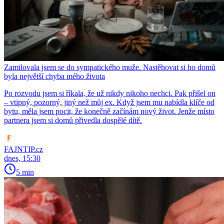
Zamilovala jsem se do sympatického muže. Nastěhovat si ho domů
byla největší chyba mého života
Po rozvodu jsem si říkala, že už nikdy nikoho nechci. Pak přišel on
– vtipný, pozorný, jiný než můj ex. Když jsem mu nabídla klíče od
bytu, měla jsem pocit, že konečně začínám nový život. Jenže místo
partnera jsem si domů přivedla dospělé dítě.
FAJNTIP.cz
dnes, 15:30
5 min