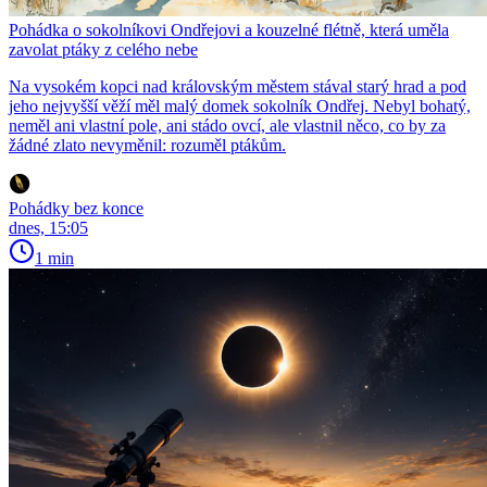
Pohádka o sokolníkovi Ondřejovi a kouzelné flétně, která uměla
zavolat ptáky z celého nebe
Na vysokém kopci nad královským městem stával starý hrad a pod
jeho nejvyšší věží měl malý domek sokolník Ondřej. Nebyl bohatý,
neměl ani vlastní pole, ani stádo ovcí, ale vlastnil něco, co by za
žádné zlato nevyměnil: rozuměl ptákům.
Pohádky bez konce
dnes, 15:05
1 min