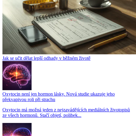
Jak se učit dělat lepší odhady v běžném životě
Oxytocin není jen hormon lásky. Nová studie ukazuje jeho
překvapivou roli při strachu
Oxytocin má možná jeden z nejzavádějících mediálních životopisů
ze všech hormonů. Stačí objetí, polibek...