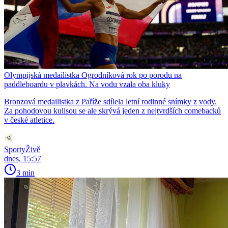
Olympijská medailistka Ogrodníková rok po porodu na
paddleboardu v plavkách. Na vodu vzala oba kluky
Bronzová medailistka z Paříže sdílela letní rodinné snímky z vody.
Za pohodovou kulisou se ale skrývá jeden z nejtvrdších comebacků
v české atletice.
SportyŽivě
dnes, 15:57
3 min