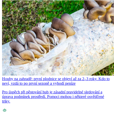
Houby na zahradě: první plodnice se objeví až za 2–3 roky. Kdo to
neví, vzdá to po první sezoně a vyhodí peníze
Pro úspěch při pěstování hub je zásadní pravidelné sledování a
úprava podmínek prostředí. Pomoci mohou i některé osvědčené
triky.