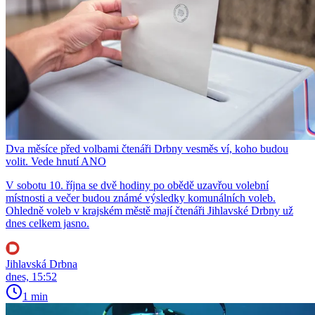
Dva měsíce před volbami čtenáři Drbny vesměs ví, koho budou
volit. Vede hnutí ANO
V sobotu 10. října se dvě hodiny po obědě uzavřou volební
místnosti a večer budou známé výsledky komunálních voleb.
Ohledně voleb v krajském městě mají čtenáři Jihlavské Drbny už
dnes celkem jasno.
Jihlavská Drbna
dnes, 15:52
1 min