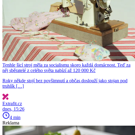
Tenhle šicí stroj měla za socialismu skoro každá domácnost. Teď za
něj sběratelé z celého světa nabízí až 120 000 Kč
Roky někde stojí bez povšimnutí a občas doslouží jako stojan pod
truhlík […]
Extrafit.cz
dnes, 15:26
4 min
Reklama