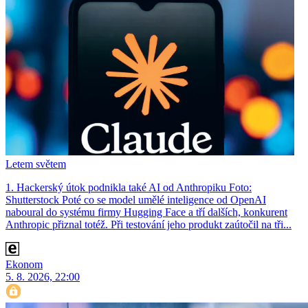
Letem světem
1. Hackerský útok podnikla také AI od Anthropiku Foto:
Shutterstock Poté co se model umělé inteligence od OpenAI
naboural do systému firmy Hugging Face a tří dalších, konkurent
Anthro­pic přiznal totéž. Při testování jeho produkt zaútočil na tři...
Ekonom
5. 8. 2026, 22:00