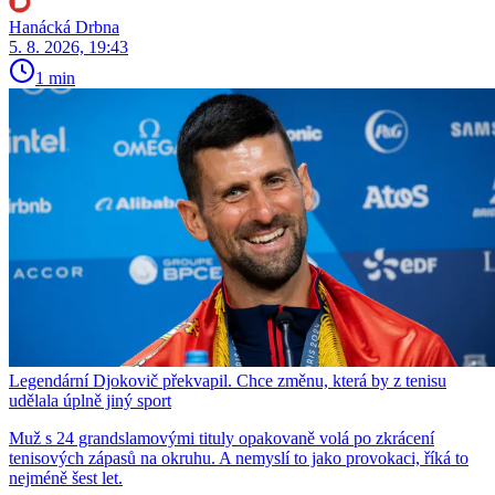
Hanácká Drbna
5. 8. 2026, 19:43
1 min
Legendární Djokovič překvapil. Chce změnu, která by z tenisu
udělala úplně jiný sport
Muž s 24 grandslamovými tituly opakovaně volá po zkrácení
tenisových zápasů na okruhu. A nemyslí to jako provokaci, říká to
nejméně šest let.