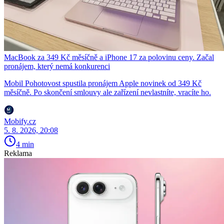
MacBook za 349 Kč měsíčně a iPhone 17 za polovinu ceny. Začal
pronájem, který nemá konkurenci
Mobil Pohotovost spustila pronájem Apple novinek od 349 Kč
měsíčně. Po skončení smlouvy ale zařízení nevlastníte, vracíte ho.
Mobify.cz
5. 8. 2026, 20:08
4 min
Reklama