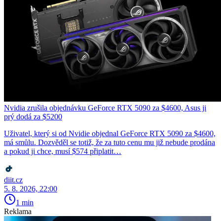
Nvidia zrušila objednávku GeForce RTX 5090 za $4600, Asus ji
prý dodá za $5200
Uživatel, který si od Nvidie objednal GeForce RTX 5090 za $4600,
má smůlu. Dozvěděl se totiž, že za tuto cenu mu již nebude prodána
a pokud ji chce, musí $574 připlatit…
diit.cz
5. 8. 2026, 22:00
1 min
Reklama