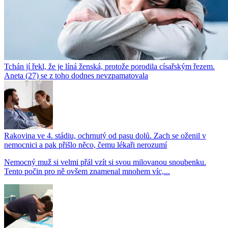
Tchán jí řekl, že je líná ženská, protože porodila císařským řezem.
Aneta (27) se z toho dodnes nevzpamatovala
Rakovina ve 4. stádiu, ochrnutý od pasu dolů. Zach se oženil v
nemocnici a pak přišlo něco, čemu lékaři nerozumí
Nemocný muž si velmi přál vzít si svou milovanou snoubenku.
Tento počin pro ně ovšem znamenal mnohem víc,...