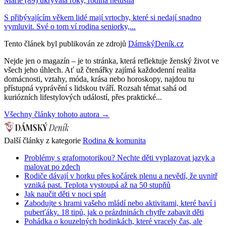
Marie (89) ukrývala roky, rodina netušila
S přibývajícím věkem lidé mají vrtochy, které si nedají snadno
vymluvit. Své o tom ví rodina seniorky,...
Tento článek byl publikován ze zdrojů
DámskýDeník.cz
Nejde jen o magazín – je to stránka, která reflektuje ženský život ve
všech jeho úhlech. Ať už čtenářky zajímá každodenní realita
domácnosti, vztahy, móda, krása nebo horoskopy, najdou tu
přístupná vyprávění s lidskou tváří. Rozsah témat sahá od
kuriózních lifestylových událostí, přes praktické...
Všechny články tohoto autora →
Další články z kategorie
Rodina & komunita
Problémy s grafomotorikou? Nechte děti vyplazovat jazyk a
malovat po zdech
Rodiče dávají v horku přes kočárek plenu a nevědí, že uvnitř
vzniká past. Teplota vystoupá až na 50 stupňů
Jak naučit děti v noci spát
Zabodujte s hrami vašeho mládí nebo aktivitami, které baví i
puberťáky. 18 tipů, jak o prázdninách chytře zabavit děti
Pohádka o kouzelných hodinkách, které vracely čas, ale