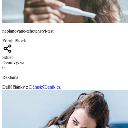
neplanovane-tehotenstvi-test
Zdroj
:
iStock
Sdílet
Denní
výzva
0
Reklama
Další články z
DámskýDeník.cz