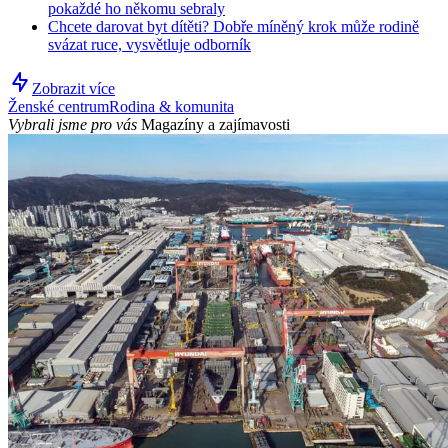
pokaždé ho někomu sebraly
Chcete darovat byt dítěti? Dobře míněný krok může rodině
svázat ruce, vysvětluje odborník
Zobrazit více
Ženské centrum
Rodina & komunita
Vybrali jsme pro vás
Magazíny a zajímavosti