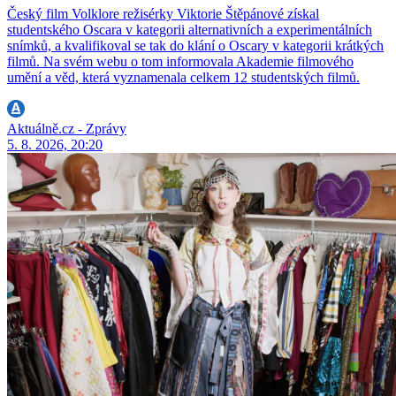
Český film Volklore režisérky Viktorie Štěpánové získal
studentského Oscara v kategorii alternativních a experimentálních
snímků, a kvalifikoval se tak do klání o Oscary v kategorii krátkých
filmů. Na svém webu o tom informovala Akademie filmového
umění a věd, která vyznamenala celkem 12 studentských filmů.
Aktuálně.cz - Zprávy
5. 8. 2026, 20:20