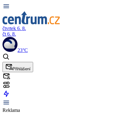
čtvrtek 6. 8.
čt 6. 8.
23°C
Přihlášení
Reklama