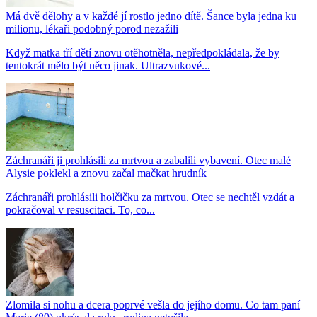
Má dvě dělohy a v každé jí rostlo jedno dítě. Šance byla jedna ku
milionu, lékaři podobný porod nezažili
Když matka tří dětí znovu otěhotněla, nepředpokládala, že by
tentokrát mělo být něco jinak. Ultrazvukové...
Záchranáři ji prohlásili za mrtvou a zabalili vybavení. Otec malé
Alysie poklekl a znovu začal mačkat hrudník
Záchranáři prohlásili holčičku za mrtvou. Otec se nechtěl vzdát a
pokračoval v resuscitaci. To, co...
Zlomila si nohu a dcera poprvé vešla do jejího domu. Co tam paní