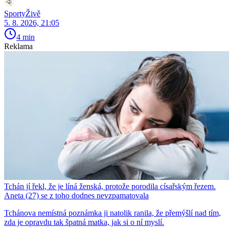
SportyŽivě
5. 8. 2026, 21:05
4 min
Reklama
Tchán jí řekl, že je líná ženská, protože porodila císařským řezem.
Aneta (27) se z toho dodnes nevzpamatovala
Tchánova nemístná poznámka ji natolik ranila, že přemýšlí nad tím,
zda je opravdu tak špatná matka, jak si o ní myslí.