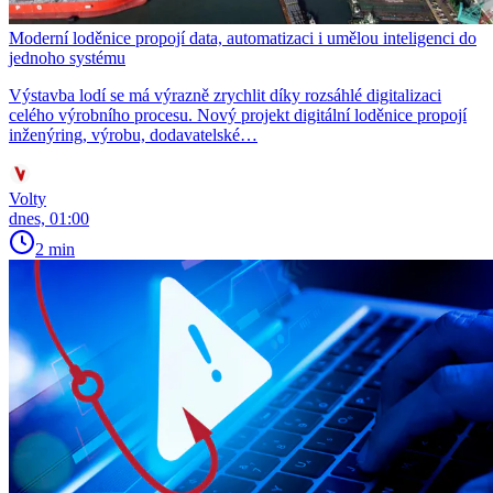
Moderní loděnice propojí data, automatizaci i umělou inteligenci do
jednoho systému
Výstavba lodí se má výrazně zrychlit díky rozsáhlé digitalizaci
celého výrobního procesu. Nový projekt digitální loděnice propojí
inženýring, výrobu, dodavatelské…
Volty
dnes, 01:00
2 min