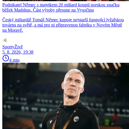
Podnikatel Němec s majetkem 20 miliard koupil norskou značku
běžek Madshus. Část výroby přesune na Vysočinu
Český miliardář Tomáš Němec kupuje nejstarší fungující lyžařskou
továrnu na světě, a má pro ni připravenou fabriku v Novém Městě
na Moravě.
SportyŽivě
5. 8. 2026, 19:38
4 min