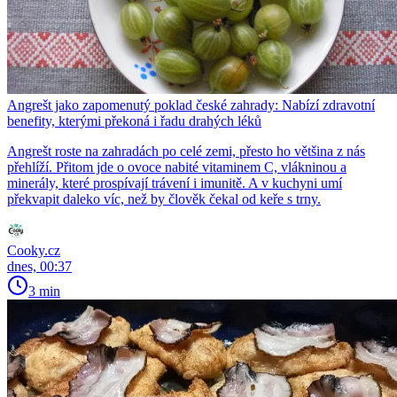
Angrešt jako zapomenutý poklad české zahrady: Nabízí zdravotní
benefity, kterými překoná i řadu drahých léků
Angrešt roste na zahradách po celé zemi, přesto ho většina z nás
přehlíží. Přitom jde o ovoce nabité vitaminem C, vlákninou a
minerály, které prospívají trávení i imunitě. A v kuchyni umí
překvapit daleko víc, než by člověk čekal od keře s trny.
Cooky.cz
dnes, 00:37
3 min