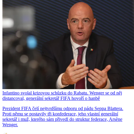
Infantino svolal krizovou schůzku do Rabatu. Wenger se od něj
distancoval, generální sekretář FIFA hovoří o hanbě
Prezident FIFA čelí nejtvrdšímu odporu od pádu Seppa Blattera.
Proti němu se postavily tři konfederace, jeho vlastní generální
sekretář i muž, kterého sám přivedl do struktur federace, Arsène
Wenger.