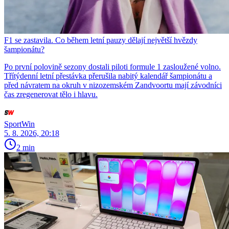
F1 se zastavila. Co během letní pauzy dělají největší hvězdy
šampionátu?
Po první polovině sezony dostali piloti formule 1 zasloužené volno.
Třítýdenní letní přestávka přerušila nabitý kalendář šampionátu a
před návratem na okruh v nizozemském Zandvoortu mají závodníci
čas zregenerovat tělo i hlavu.
SportWin
5. 8. 2026, 20:18
2 min