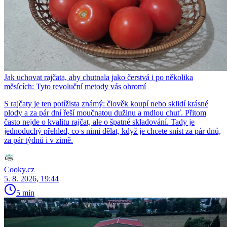
Jak uchovat rajčata, aby chutnala jako čerstvá i po několika
měsících: Tyto revoluční metody vás ohromí
S rajčaty je ten potížista známý: člověk koupí nebo sklidí krásné
plody a za pár dní řeší moučnatou dužinu a mdlou chuť. Přitom
často nejde o kvalitu rajčat, ale o špatné skladování. Tady je
jednoduchý přehled, co s nimi dělat, když je chcete sníst za pár dnů,
za pár týdnů i v zimě.
Cooky.cz
5. 8. 2026, 19:44
5 min