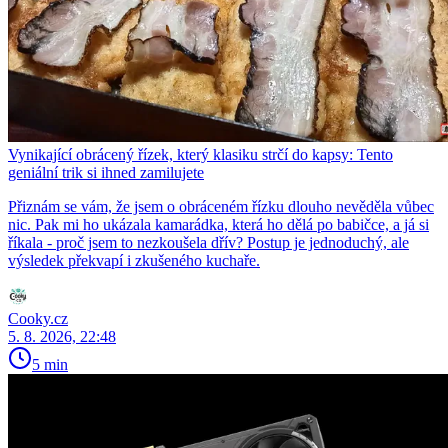
Vynikající obrácený řízek, který klasiku strčí do kapsy: Tento
geniální trik si ihned zamilujete
Přiznám se vám, že jsem o obráceném řízku dlouho nevěděla vůbec
nic. Pak mi ho ukázala kamarádka, která ho dělá po babičce, a já si
říkala - proč jsem to nezkoušela dřív? Postup je jednoduchý, ale
výsledek překvapí i zkušeného kuchaře.
Cooky.cz
5. 8. 2026, 22:48
5 min