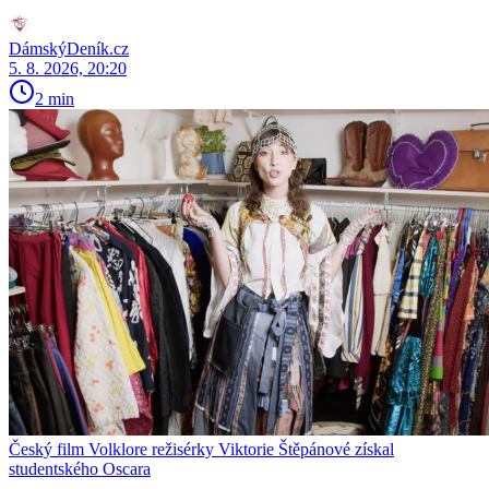
DámskýDeník.cz
5. 8. 2026, 20:20
2 min
Český film Volklore režisérky Viktorie Štěpánové získal
studentského Oscara