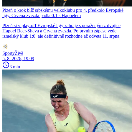
Plzeň o krok blíž srbskému velkoklubu pro 4. předkolo Evropské
ligy. Crvena zvezda padla 0:1 s Hapoelem
Plzeň si v play-off Evropské ligy zahraje s poraženým z dvojice
Hapoel Beer-Sheva a Crvena zvezda. Po prvním zápase vede
izraelský klub 1:0, ale definitivně rozhodne až odveta 11. srpna.
SportyŽivě
5. 8. 2026, 19:09
3 min