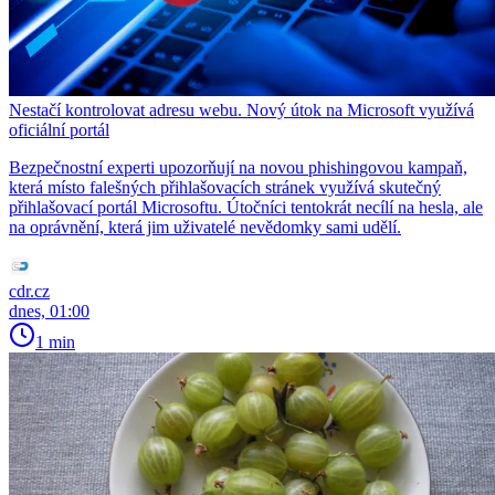
Nestačí kontrolovat adresu webu. Nový útok na Microsoft využívá
oficiální portál
Bezpečnostní experti upozorňují na novou phishingovou kampaň,
která místo falešných přihlašovacích stránek využívá skutečný
přihlašovací portál Microsoftu. Útočníci tentokrát necílí na hesla, ale
na oprávnění, která jim uživatelé nevědomky sami udělí.
cdr.cz
dnes, 01:00
1 min