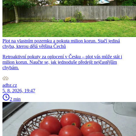
Plot na vlastním pozemku a pokuta milion korun. Stačí jediná
chyba, kterou dělá většina Čechů
Retroaktivní pokuty za oplocení v Česku – plot vás může stát i
milion korun. Naučte se, jak jednoduše předejít nejčastějším
chybám.
adbz.cz
5. 8. 2026, 19:47
2 min