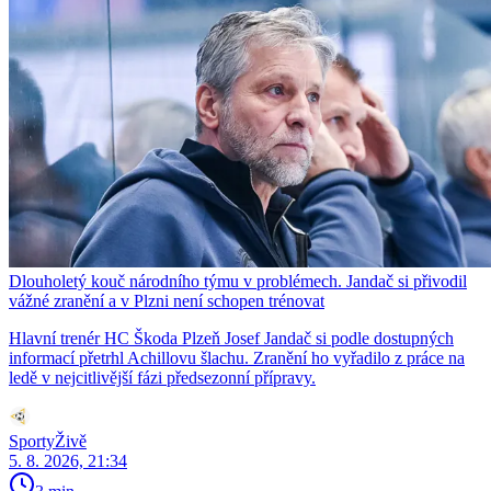
Dlouholetý kouč národního týmu v problémech. Jandač si přivodil
vážné zranění a v Plzni není schopen trénovat
Hlavní trenér HC Škoda Plzeň Josef Jandač si podle dostupných
informací přetrhl Achillovu šlachu. Zranění ho vyřadilo z práce na
ledě v nejcitlivější fázi předsezonní přípravy.
SportyŽivě
5. 8. 2026, 21:34