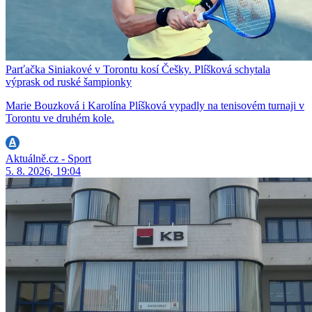
Parťačka Siniakové v Torontu kosí Češky. Plíšková schytala
výprask od ruské šampionky
Marie Bouzková i Karolína Plíšková vypadly na tenisovém turnaji v
Torontu ve druhém kole.
Aktuálně.cz - Sport
5. 8. 2026, 19:04