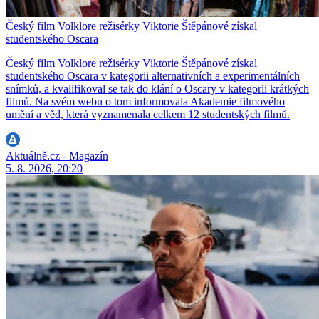
Český film Volklore režisérky Viktorie Štěpánové získal
studentského Oscara
Český film Volklore režisérky Viktorie Štěpánové získal
studentského Oscara v kategorii alternativních a experimentálních
snímků, a kvalifikoval se tak do klání o Oscary v kategorii krátkých
filmů. Na svém webu o tom informovala Akademie filmového
umění a věd, která vyznamenala celkem 12 studentských filmů.
Aktuálně.cz - Magazín
5. 8. 2026, 20:20