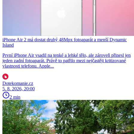
iPhone Air 2 má dostat druhý 48Mpx fotoaparát a menší Dynamic
Island
První iPhone Air vsadil na tenké a lehké tělo, ale zároveň přinesl jen
jeden zadní fotoaparát. Právě to patřilo mezi nejčastěji kritizované
vlastnosti telefonu. Apple...
Dotekomanie.cz
5. 8. 2026, 20:00
2 min