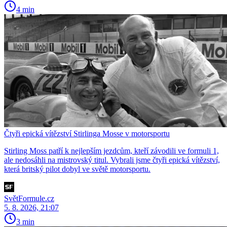
4 min
Čtyři epická vítězství Stirlinga Mosse v motorsportu
Stirling Moss patří k nejlepším jezdcům, kteří závodili ve formuli 1,
ale nedosáhli na mistrovský titul. Vybrali jsme čtyři epická vítězství,
která britský pilot dobyl ve světě motorsportu.
SvětFormule.cz
5. 8. 2026, 21:07
3 min