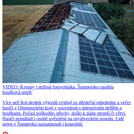
VIDEO: Kroupy i stržená fotovoltaika. Šumpersko zasáhla
bouřková smršť
Více než šest desítek výjezdů evidují za středeční odpoledne a večer
hasiči v Olomouckém kraji v souvislosti s intenzivním deštěm a
bouřkami. Počasí poškodilo střechy, došlo k pádu stromů či větví.
Hasiči pomáhali i osobě uvězněné na mysliveckém posedu. Lidé
nejen v Šumperku zaznamenali i krupobití.