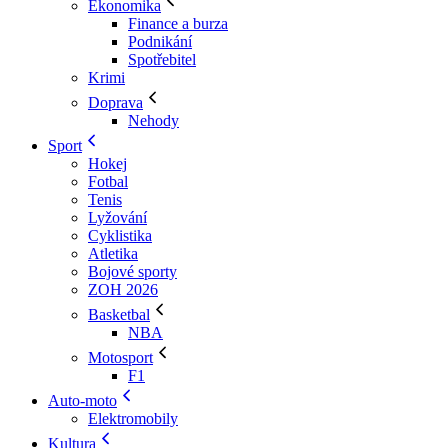
Ekonomika
Finance a burza
Podnikání
Spotřebitel
Krimi
Doprava
Nehody
Sport
Hokej
Fotbal
Tenis
Lyžování
Cyklistika
Atletika
Bojové sporty
ZOH 2026
Basketbal
NBA
Motosport
F1
Auto-moto
Elektromobily
Kultura