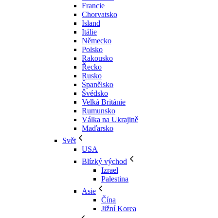
Francie
Chorvatsko
Island
Itálie
Německo
Polsko
Rakousko
Řecko
Rusko
Španělsko
Švédsko
Velká Británie
Rumunsko
Válka na Ukrajině
Maďarsko
Svět
USA
Blízký východ
Izrael
Palestina
Asie
Čína
Jižní Korea