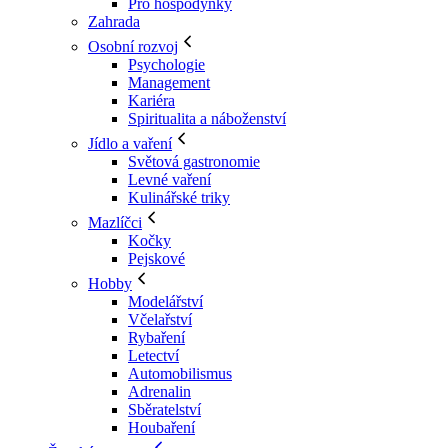
Pro hospodyňky
Zahrada
Osobní rozvoj
Psychologie
Management
Kariéra
Spiritualita a náboženství
Jídlo a vaření
Světová gastronomie
Levné vaření
Kulinářské triky
Mazlíčci
Kočky
Pejskové
Hobby
Modelářství
Včelařství
Rybaření
Letectví
Automobilismus
Adrenalin
Sběratelství
Houbaření