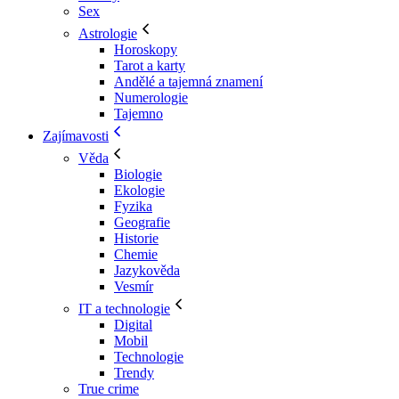
Sex
Astrologie
Horoskopy
Tarot a karty
Andělé a tajemná znamení
Numerologie
Tajemno
Zajímavosti
Věda
Biologie
Ekologie
Fyzika
Geografie
Historie
Chemie
Jazykověda
Vesmír
IT a technologie
Digital
Mobil
Technologie
Trendy
True crime