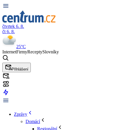
čtvrtek 6. 8.
čt 6. 8.
25°C
Internet
Firmy
Recepty
Slovníky
Přihlášení
Zprávy
Domácí
Regionální