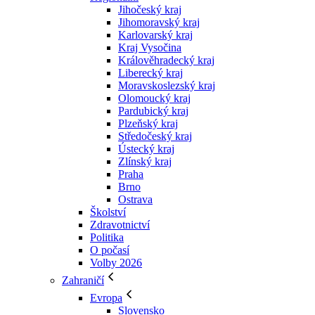
Jihočeský kraj
Jihomoravský kraj
Karlovarský kraj
Kraj Vysočina
Králověhradecký kraj
Liberecký kraj
Moravskoslezský kraj
Olomoucký kraj
Pardubický kraj
Plzeňský kraj
Středočeský kraj
Ústecký kraj
Zlínský kraj
Praha
Brno
Ostrava
Školství
Zdravotnictví
Politika
O počasí
Volby 2026
Zahraničí
Evropa
Slovensko