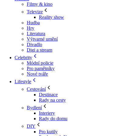
Filmy & kino
Televize
Reality show
Hudba
Hry
Literatura
Výtvarné umění
Divadlo
Digi a stream
Celebrity
Módní policie
Pro pamětníky
Nové tváře
Lifestyle
Cestování
Destinace
Rady na cesty
Bydlení
Interiery
Rady do domu
DIY
Pro kutily