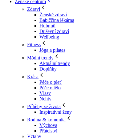
Ženské centrum
Zdraví
Ženské zdraví
Babiččina lékárna
Hubnutí
Duševní zdraví
Wellbeing
Fitness
Jóga a pilates
Módní trendy
Aktuální trendy
Doplňky
Krása
Péče o pleť
Péče o tělo
Vlasy
Nehty
Příběhy ze života
Inspirativní ženy
Rodina & komunita
Výchova
Přátelství
Vztahy