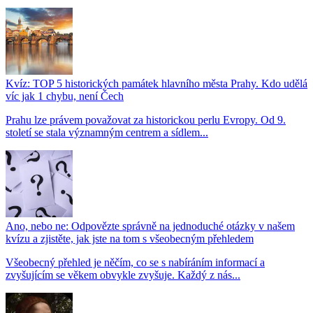
Kvíz: TOP 5 historických památek hlavního města Prahy. Kdo udělá
víc jak 1 chybu, není Čech
Prahu lze právem považovat za historickou perlu Evropy. Od 9.
století se stala významným centrem a sídlem...
Ano, nebo ne: Odpovězte správně na jednoduché otázky v našem
kvízu a zjistěte, jak jste na tom s všeobecným přehledem
Všeobecný přehled je něčím, co se s nabíráním informací a
zvyšujícím se věkem obvykle zvyšuje. Každý z nás...