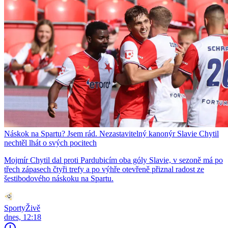
Náskok na Spartu? Jsem rád. Nezastavitelný kanonýr Slavie Chytil
nechtěl lhát o svých pocitech
Mojmír Chytil dal proti Pardubicím oba góly Slavie, v sezoně má po
třech zápasech čtyři trefy a po výhře otevřeně přiznal radost ze
šestibodového náskoku na Spartu.
SportyŽivě
dnes, 12:18