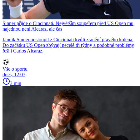
Sinner přijde o Cincinnati. Největším soupeřem před US Open mu
najednou není Alcaraz, ale čas
Jannik Sinner odstoupil z Cincinnati kvůli zranění pravého kolena.
Do začátku US Open zbývají necelé tři týdny a podobné problémy
řeší i Carlos Alcaraz.
Vše o sportu
dnes, 12:07
3 min