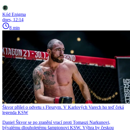
Kód Enigma
dnes, 12:14
8 min
Škvor přišel o odvetu s Fleurym. V Karlových Varech ho teď čeká
legenda KSW
Daniel Škvor se po zranění vrací proti Tomaszi Narkunovi,
bývalému dlouholetému šampionovi KSW. Výhra by českou