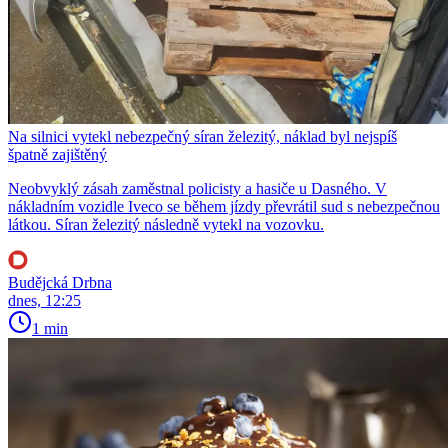
Na silnici vytekl nebezpečný síran železitý, náklad byl nejspíš
špatně zajištěný
Neobvyklý zásah zaměstnal policisty a hasiče u Dasného. V
nákladním vozidle Iveco se během jízdy převrátil sud s nebezpečnou
látkou. Síran železitý následně vytekl na vozovku.
Budějcká Drbna
dnes, 12:25
1 min