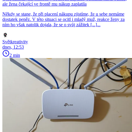
ale žena čekající ve frontě mu nákup zaplatila
Někdy se stane, že při placení nákupu zjistíme, že u sebe nemáme
dostatek peněz. V této situaci se ocitl i mladý muž, reakce ženy za
ním ho však natolik dojala, že se o svůj zážitek [...]...
Světkreativity
dnes, 12:53
2 min