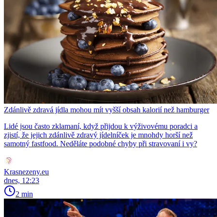
Zdánlivě zdravá jídla mohou mít vyšší obsah kalorií než hamburger
Lidé jsou často zklamaní, když přijdou k výživovému poradci a
zjistí, že jejich zdánlivě zdravý jídelníček je mnohdy horší než
samotný fastfood. Neděláte podobné chyby při stravovaní i vy?
Krasnezeny.eu
dnes, 12:23
2 min