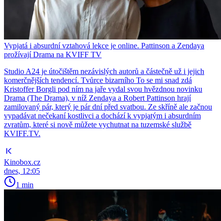
Vypjatá i absurdní vztahová lekce je online. Pattinson a Zendaya
prožívají Drama na KVIFF TV
Studio A24 je útočištěm nezávislých autorů a částečně už i jejich
komerčnějších tendencí. Tvůrce bizarního To se mi snad zdá
Kristoffer Borgli pod ním na jaře vydal svou hvězdnou novinku
Drama (The Drama), v níž Zendaya a Robert Pattinson hrají
zamilovaný pár, který je pár dní před svatbou. Ze skříně ale začnou
vypadávat nečekaní kostlivci a dochází k vypjatým i absurdním
zvratům, které si nově můžete vychutnat na tuzemské službě
KVIFF.TV.
Kinobox.cz
dnes, 12:05
1 min