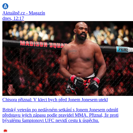
Aktuálně.cz - Magazín
dnes, 12:17
Chisora přiznal: V kleci bych před Jonem Jonesem utekl
Britský veterán po nedávném setkání s Jonem Jonesem odmítl
představu jejich zápasu podle pravidel MMA. Přiznal, že proti
bývalému šampionovi UFC nevidí cestu k úspěchu.