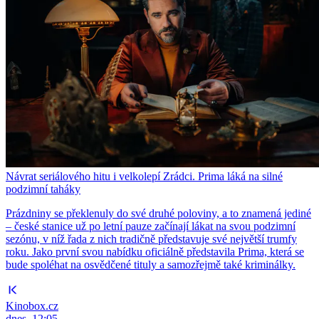
Návrat seriálového hitu i velkolepí Zrádci. Prima láká na silné
podzimní taháky
Prázdniny se překlenuly do své druhé poloviny, a to znamená jediné
– české stanice už po letní pauze začínají lákat na svou podzimní
sezónu, v níž řada z nich tradičně představuje své největší trumfy
roku. Jako první svou nabídku oficiálně představila Prima, která se
bude spoléhat na osvědčené tituly a samozřejmě také kriminálky.
Kinobox.cz
dnes, 12:05