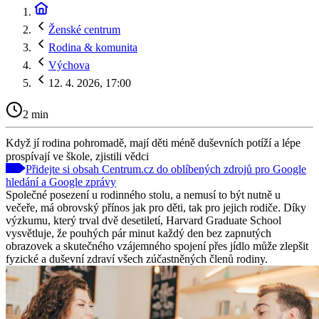
Ženské centrum
Rodina & komunita
Výchova
12. 4. 2026, 17:00
2 min
Když jí rodina pohromadě, mají děti méně duševních potíží a lépe
prospívají ve škole, zjistili vědci
Přidejte si obsah Centrum.cz do oblíbených zdrojů pro Google
hledání a Google zprávy
Společné posezení u rodinného stolu, a nemusí to být nutně u
večeře, má obrovský přínos jak pro děti, tak pro jejich rodiče. Díky
výzkumu, který trval dvě desetiletí, Harvard Graduate School
vysvětluje, že pouhých pár minut každý den bez zapnutých
obrazovek a skutečného vzájemného spojení přes jídlo může zlepšit
fyzické a duševní zdraví všech zúčastněných členů rodiny.