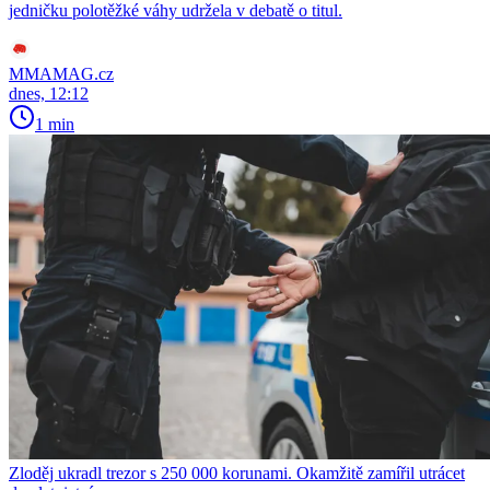
jedničku polotěžké váhy udržela v debatě o titul.
MMAMAG.cz
dnes, 12:12
1 min
Zloděj ukradl trezor s 250 000 korunami. Okamžitě zamířil utrácet