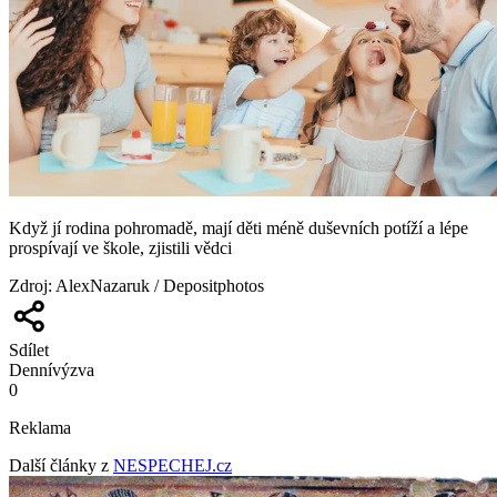
Když jí rodina pohromadě, mají děti méně duševních potíží a lépe
prospívají ve škole, zjistili vědci
Zdroj
:
AlexNazaruk / Depositphotos
Sdílet
Denní
výzva
0
Reklama
Další články z
NESPECHEJ.cz