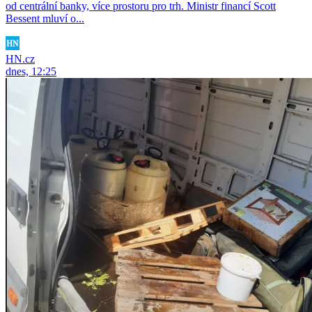
od centrální banky, více prostoru pro trh. Ministr financí Scott
Bessent mluví o...
HN.cz
dnes, 12:25