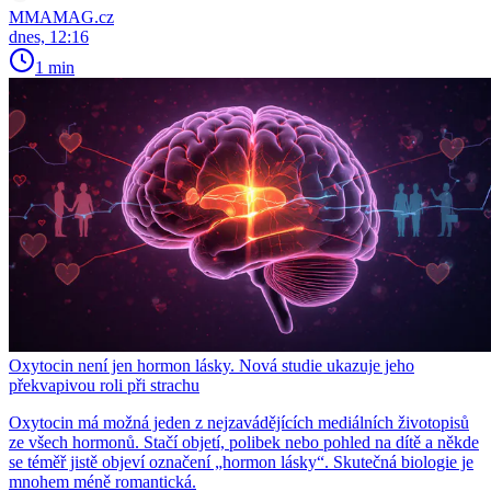
MMAMAG.cz
dnes, 12:16
1 min
Oxytocin není jen hormon lásky. Nová studie ukazuje jeho
překvapivou roli při strachu
Oxytocin má možná jeden z nejzavádějících mediálních životopisů
ze všech hormonů. Stačí objetí, polibek nebo pohled na dítě a někde
se téměř jistě objeví označení „hormon lásky“. Skutečná biologie je
mnohem méně romantická.