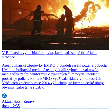
V Bulharsko vybuchla zbrojovka, která patří stejné firmě jako
Vrbětice
Areál bulharské zbrojovky EMKO v pondělí zasáhl požár a výbuch.
Uvádí to bulharská média. Areál byl kvůli výbuchu evakuován,
média však zatím neinformují o zraněných či mrtvých. Incident
prošetřuje policie. Firma EMKO využívala sklady v moravských
Vrběticích zničené v roce 2014 výbuchem, ze kterého české úřady
obvinily ruské tajné služby.
Aktuálně.cz - Zprávy
dnes, 12:35