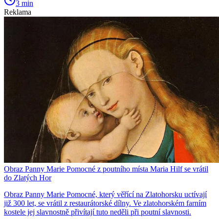
3 min
Reklama
Obraz Panny Marie Pomocné z poutního místa Maria Hilf se vrátil
do Zlatých Hor
Obraz Panny Marie Pomocné, který věřící na Zlatohorsku uctívají
již 300 let, se vrátil z restaurátorské dílny. Ve zlatohorském farním
kostele jej slavnostně přivítají tuto neděli při poutní slavnosti.