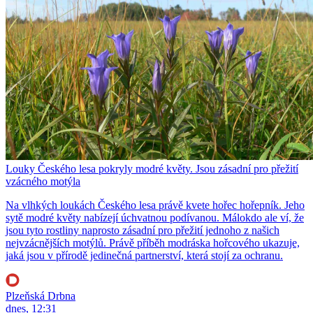
Louky Českého lesa pokryly modré květy. Jsou zásadní pro přežití
vzácného motýla
Na vlhkých loukách Českého lesa právě kvete hořec hořepník. Jeho
sytě modré květy nabízejí úchvatnou podívanou. Málokdo ale ví, že
jsou tyto rostliny naprosto zásadní pro přežití jednoho z našich
nejvzácnějších motýlů. Právě příběh modráska hořcového ukazuje,
jaká jsou v přírodě jedinečná partnerství, která stojí za ochranu.
Plzeňská Drbna
dnes, 12:31