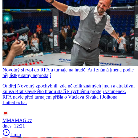
Novotný si rýpl do RFA a turnaje na hradě. Ani známá jména podle
něj lístky samy neprodají
Ondřej Novotný zpochybnil, zda několik známých jmen a atraktivní
kulisa Bratislavského hradu stačí k rychlému prodeji vstupenek.
RFA navíc před turnajem přišla o Václava Siváka i Joiltona
Lutterbacha.
MMAMAG.cz
dnes, 12:21
1 min