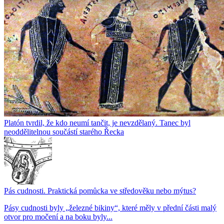
Platón tvrdil, že kdo neumí tančit, je nevzdělaný. Tanec byl
neoddělitelnou součástí starého Řecka
Pás cudnosti. Praktická pomůcka ve středověku nebo mýtus?
Pásy cudnosti byly „železné bikiny“, které měly v přední části malý
otvor pro močení a na boku byly...