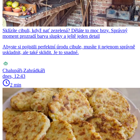
Sklízíte cibuli, když nať zezelená? Děláte to moc brzy. Správný
moment prozradí barva slupky a ještě jeden detail
Abyste si pojistili perfektní úrodu cibule, musíte ji nejenom správně
uskladnit, ale také sklidit. Je to snadné.
Chalupáři-Zahrádkáři
dnes, 12:43
2 min