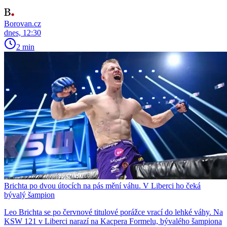
Borovan.cz
dnes, 12:30
2 min
Brichta po dvou útocích na pás mění váhu. V Liberci ho čeká
bývalý šampion
Leo Brichta se po červnové titulové porážce vrací do lehké váhy. Na
KSW 121 v Liberci narazí na Kacpera Formelu, bývalého šampiona