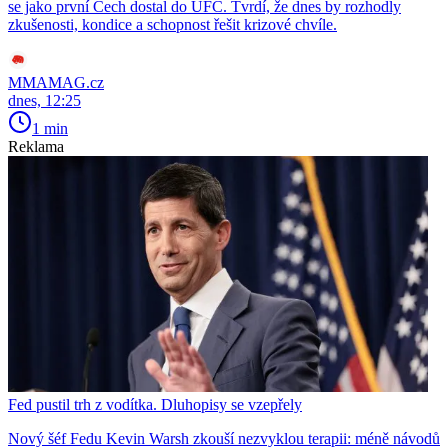
se jako první Čech dostal do UFC. Tvrdí, že dnes by rozhodly
zkušenosti, kondice a schopnost řešit krizové chvíle.
MMAMAG.cz
dnes, 12:25
1 min
Reklama
Fed pustil trh z vodítka. Dluhopisy se vzepřely
Nový šéf Fedu Kevin Warsh zkouší nezvyklou terapii: méně návodů