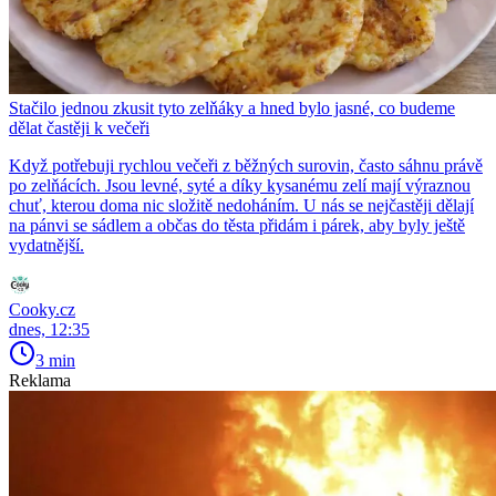
Stačilo jednou zkusit tyto zelňáky a hned bylo jasné, co budeme
dělat častěji k večeři
Když potřebuji rychlou večeři z běžných surovin, často sáhnu právě
po zelňácích. Jsou levné, syté a díky kysanému zelí mají výraznou
chuť, kterou doma nic složitě nedoháním. U nás se nejčastěji dělají
na pánvi se sádlem a občas do těsta přidám i párek, aby byly ještě
vydatnější.
Cooky.cz
dnes, 12:35
3 min
Reklama