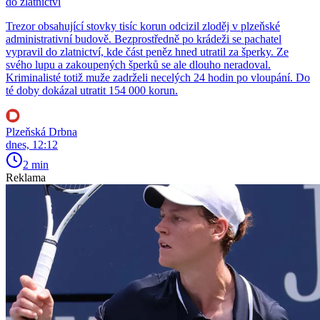
do zlatnictví
Trezor obsahující stovky tisíc korun odcizil zloděj v plzeňské
administrativní budově. Bezprostředně po krádeži se pachatel
vypravil do zlatnictví, kde část peněz hned utratil za šperky. Ze
svého lupu a zakoupených šperků se ale dlouho neradoval.
Kriminalisté totiž muže zadrželi necelých 24 hodin po vloupání. Do
té doby dokázal utratit 154 000 korun.
Plzeňská Drbna
dnes, 12:12
2 min
Reklama