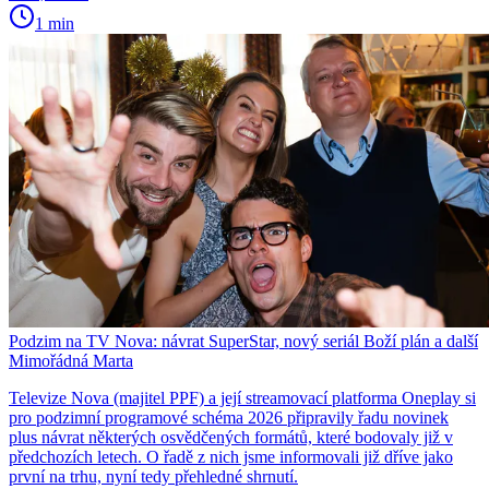
1 min
Podzim na TV Nova: návrat SuperStar, nový seriál Boží plán a další
Mimořádná Marta
Televize Nova (majitel PPF) a její streamovací platforma Oneplay si
pro podzimní programové schéma 2026 připravily řadu novinek
plus návrat některých osvědčených formátů, které bodovaly již v
předchozích letech. O řadě z nich jsme informovali již dříve jako
první na trhu, nyní tedy přehledné shrnutí.