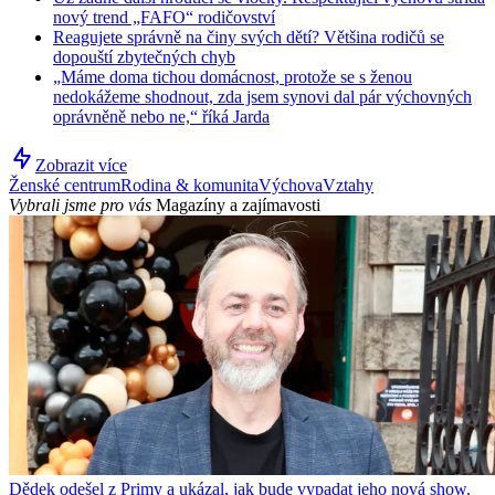
nový trend „FAFO“ rodičovství
Reagujete správně na činy svých dětí? Většina rodičů se
dopouští zbytečných chyb
„Máme doma tichou domácnost, protože se s ženou
nedokážeme shodnout, zda jsem synovi dal pár výchovných
oprávněně nebo ne,“ říká Jarda
Zobrazit více
Ženské centrum
Rodina & komunita
Výchova
Vztahy
Vybrali jsme pro vás
Magazíny a zajímavosti
Dědek odešel z Primy a ukázal, jak bude vypadat jeho nová show.