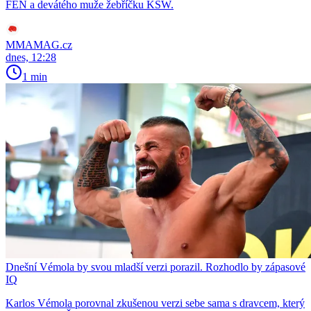
FEN a devátého muže žebříčku KSW.
MMAMAG.cz
dnes, 12:28
1 min
Dnešní Vémola by svou mladší verzi porazil. Rozhodlo by zápasové
IQ
Karlos Vémola porovnal zkušenou verzi sebe sama s dravcem, který