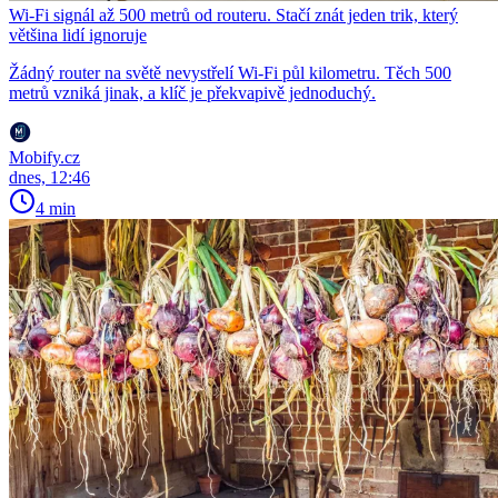
Wi-Fi signál až 500 metrů od routeru. Stačí znát jeden trik, který
většina lidí ignoruje
Žádný router na světě nevystřelí Wi-Fi půl kilometru. Těch 500
metrů vzniká jinak, a klíč je překvapivě jednoduchý.
Mobify.cz
dnes, 12:46
4 min