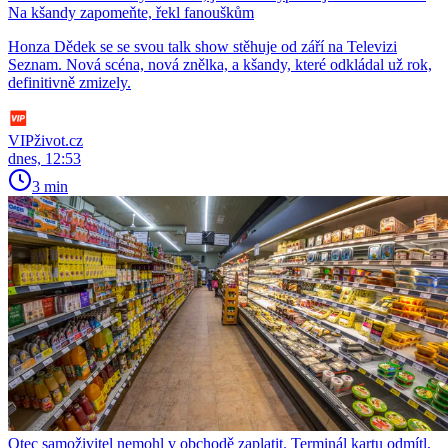
Na kšandy zapomeňte, řekl fanouškům
Honza Dědek se se svou talk show stěhuje od září na Televizi
Seznam. Nová scéna, nová znělka, a kšandy, které odkládal už rok,
definitivně zmizely.
VIPživot.cz
dnes, 12:53
3 min
Otec samoživitel nemohl v obchodě zaplatit. Terminál kartu odmítl,