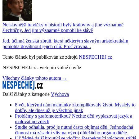
Nejslavnější travičky v historii byly královny a jiné významné
šlechtičny. Jed jim významně pomohl ke slávě
Jed, účinná ženská zbraň, která některým slavným aristokratkám
pomohla dosáhnout jejich cílů. Proč zrovna...
Tento článek byl publikován ze zdrojů
NESPECHEJ.cz
NESPECHEJ.cz - web pro volné chvíle
Všechny články tohoto autora →
Další články z kategorie
Výchova
8 vět, kterými nám maminky zkomplikovaly život. Myslely to
dobře, ale dnes už je všechno jinak
Problémy s grafomotorikou? Nechte děti vyplazovat jazyk a
malovat po zdech
Studie odhalila, proč je nutné často objímat děti. Jednoduchá
činnost má zásadní vliv na vývoj důležitého orgánu dítěte
Už žádné další hroutící se vločky. Respektující výchovu střídá