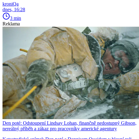
kroniQa
dnes, 16:28
3 min
Reklama
Den poté: Odstoupení Lindsay Lohan, finančně nedostupný Gibson,
nereálný příběh a zákaz pro pracovníky americké agentury