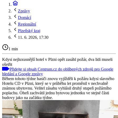
Zprávy
Domácí
Regionální
Plzeňský kraj
11. 6. 2026, 17:30
1 min
Kdysi nejluxusnější hotel v Plzni opět zasáhl požár, dva lidi museli
ošetřit
Přidejte si obsah Centrum.cz do oblíbených zdrojů pro Google
hledání a Google zprávy
Během tohoto týdne hasiči znovu vyjížděli k požáru kdysi slavného
Hotelu CD v Plzni, který se v průběhu let proměnil v nechvalně
známou ubytovnu. Velitel zásahu vyhlásil druhý stupeň požárního
poplachu. Oheň zachvátil jednu bytovou jednotku ve stejné části
budovy jako na začátku týdne.