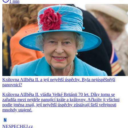
1 min
Královna Alžběta II. a její největší úspěchy. Byla nejúspěšnější
panovnicí?
Královna Alžběta II. vládla Velké Británii 70 let. Díky tomu se
zařadila mezi nejdéle panující krále a královny. Ačkoliv ji všichni
podle jména znají, její největší úspěchy zůstávají širší veřejnosti
mnohdy utajené.
NESPECHEJ.cz