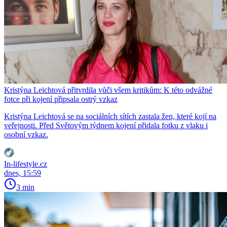
Kristýna Leichtová přitvrdila vůči všem kritikům: K této odvážné
fotce při kojení připsala ostrý vzkaz
Kristýna Leichtová se na sociálních sítích zastala žen, které kojí na
veřejnosti. Před Světovým týdnem kojení přidala fotku z vlaku i
osobní vzkaz.
In-lifestyle.cz
dnes, 15:59
3 min