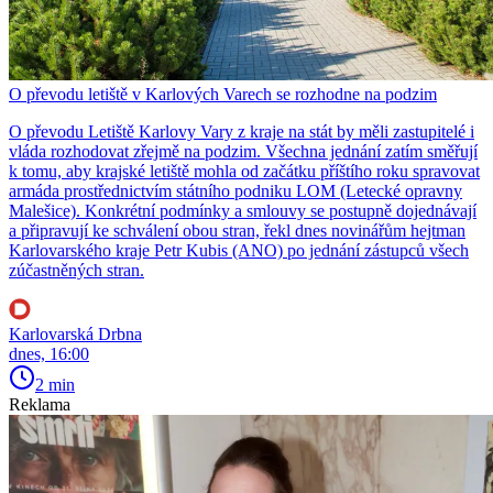
O převodu letiště v Karlových Varech se rozhodne na podzim
O převodu Letiště Karlovy Vary z kraje na stát by měli zastupitelé i
vláda rozhodovat zřejmě na podzim. Všechna jednání zatím směřují
k tomu, aby krajské letiště mohla od začátku příštího roku spravovat
armáda prostřednictvím státního podniku LOM (Letecké opravny
Malešice). Konkrétní podmínky a smlouvy se postupně dojednávají
a připravují ke schválení obou stran, řekl dnes novinářům hejtman
Karlovarského kraje Petr Kubis (ANO) po jednání zástupců všech
zúčastněných stran.
Karlovarská Drbna
dnes, 16:00
2 min
Reklama