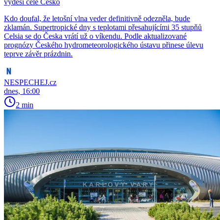
vyděsí celé Česko
Kdo doufal, že letošní vlna veder definitivně odezněla, bude
zklamán. Supertropické dny s teplotami přesahujícími 35 stupňů
Celsia se do Česka vrátí už o víkendu. Podle aktualizované
prognózy Českého hydrometeorologického ústavu přinese úlevu
teprve závěr prázdnin.
NESPECHEJ.cz
dnes, 16:00
2 min