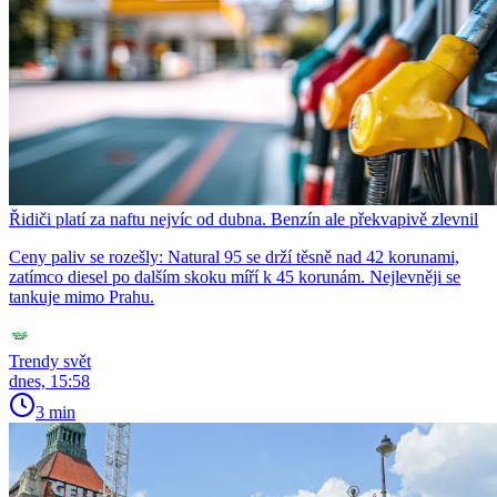
Řidiči platí za naftu nejvíc od dubna. Benzín ale překvapivě zlevnil
Ceny paliv se rozešly: Natural 95 se drží těsně nad 42 korunami,
zatímco diesel po dalším skoku míří k 45 korunám. Nejlevněji se
tankuje mimo Prahu.
Trendy svět
dnes, 15:58
3 min