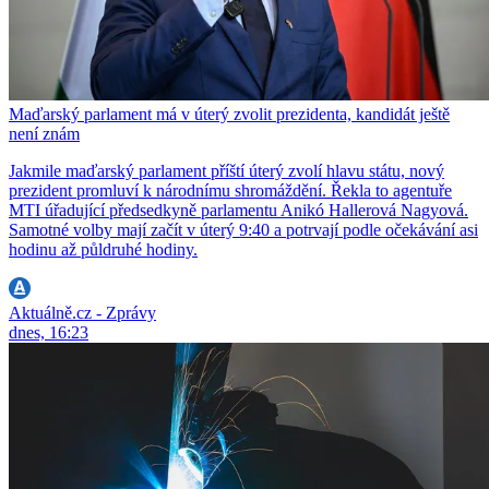
Maďarský parlament má v úterý zvolit prezidenta, kandidát ještě
není znám
Jakmile maďarský parlament příští úterý zvolí hlavu státu, nový
prezident promluví k národnímu shromáždění. Řekla to agentuře
MTI úřadující předsedkyně parlamentu Anikó Hallerová Nagyová.
Samotné volby mají začít v úterý 9:40 a potrvají podle očekávání asi
hodinu až půldruhé hodiny.
Aktuálně.cz - Zprávy
dnes, 16:23