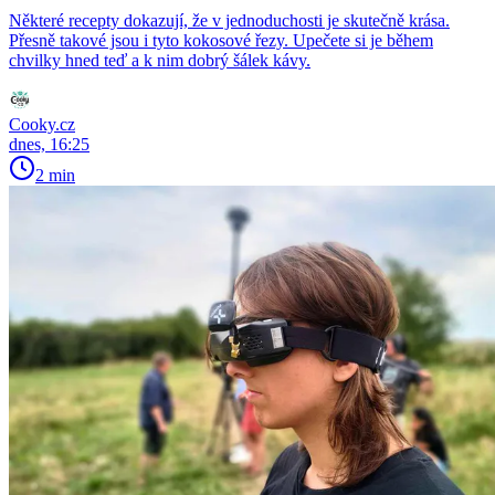
Některé recepty dokazují, že v jednoduchosti je skutečně krása.
Přesně takové jsou i tyto kokosové řezy. Upečete si je během
chvilky hned teď a k nim dobrý šálek kávy.
Cooky.cz
dnes, 16:25
2 min