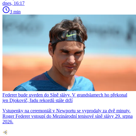
dnes, 16:17
3 min
Federer bude uveden do Síně slávy. V grandslamech ho překonal
jen Djokovič, řadu rekordů stále drží
Vstupenky na ceremoniál v Newportu se vyprodaly za dvě minuty.
Roger Federer vstoupí do Mezinárodní tenisové síně slávy 29. srpna
2026.