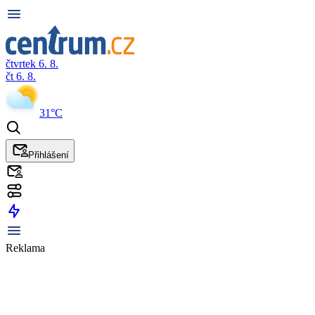
čtvrtek 6. 8.
čt 6. 8.
31°C
Přihlášení
Reklama