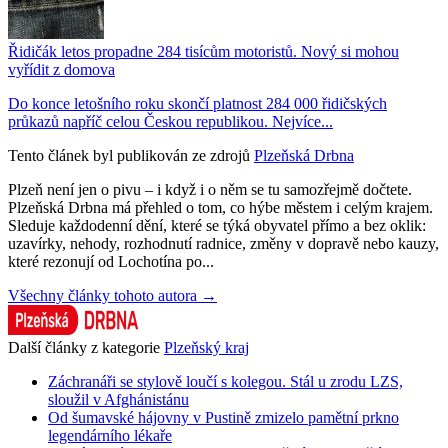
Řidičák letos propadne 284 tisícům motoristů. Nový si mohou
vyřídit z domova
Do konce letošního roku skončí platnost 284 000 řidičských
průkazů napříč celou Českou republikou. Nejvíce...
Tento článek byl publikován ze zdrojů
Plzeňská Drbna
Plzeň není jen o pivu – i když i o něm se tu samozřejmě dočtete.
Plzeňská Drbna má přehled o tom, co hýbe městem i celým krajem.
Sleduje každodenní dění, které se týká obyvatel přímo a bez oklik:
uzavírky, nehody, rozhodnutí radnice, změny v dopravě nebo kauzy,
které rezonují od Lochotína po...
Všechny články tohoto autora →
Další články z kategorie
Plzeňský kraj
Záchranáři se stylově loučí s kolegou. Stál u zrodu LZS,
sloužil v Afghánistánu
Od šumavské hájovny v Pustině zmizelo pamětní prkno
legendárního lékaře