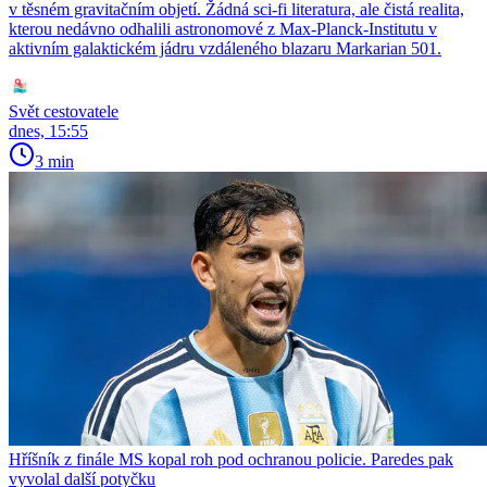
v těsném gravitačním objetí. Žádná sci-fi literatura, ale čistá realita,
kterou nedávno odhalili astronomové z Max-Planck-Institutu v
aktivním galaktickém jádru vzdáleného blazaru Markarian 501.
Svět cestovatele
dnes, 15:55
3 min
Hříšník z finále MS kopal roh pod ochranou policie. Paredes pak
vyvolal další potyčku