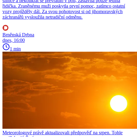
silnice a několikrát se převrátilo v poli, zastavila pouze jediná
řidička. Zraněnému muži poskytla první pomoc, zatímco ostatní
vozy projížděly dál. Za svou pohotovost si od jihomoravských
záchranářů vysloužila netradiční odměnu.
Brněnská Drbna
dnes, 16:00
1 min
Meteorologové právě aktualizovali předpověď na srpen. Tohle