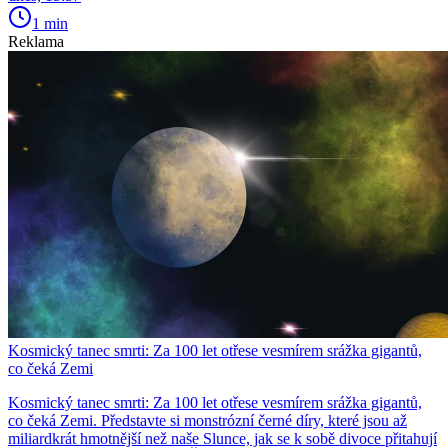
1 min
Reklama
Kosmický tanec smrti: Za 100 let otřese vesmírem srážka gigantů,
co čeká Zemi
Kosmický tanec smrti: Za 100 let otřese vesmírem srážka gigantů,
co čeká Zemi. Představte si monstrózní černé díry, které jsou až
miliardkrát hmotnější než naše Slunce, jak se k sobě divoce přitahují