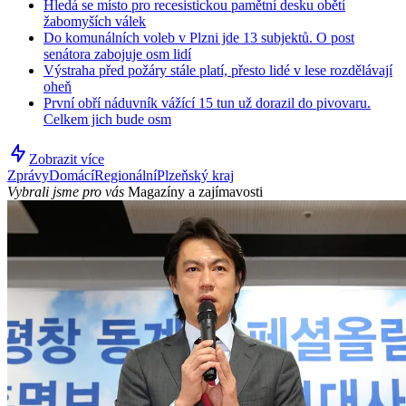
Hledá se místo pro recesistickou pamětní desku obětí
žabomyších válek
Do komunálních voleb v Plzni jde 13 subjektů. O post
senátora zabojuje osm lidí
Výstraha před požáry stále platí, přesto lidé v lese rozdělávají
oheň
První obří náduvník vážící 15 tun už dorazil do pivovaru.
Celkem jich bude osm
Zobrazit více
Zprávy
Domácí
Regionální
Plzeňský kraj
Vybrali jsme pro vás
Magazíny a zajímavosti