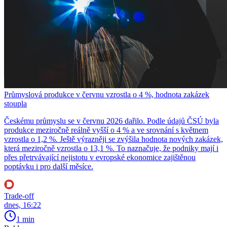
Průmyslová produkce v červnu vzrostla o 4 %, hodnota zakázek
stoupla
Českému průmyslu se v červnu 2026 dařilo. Podle údajů ČSÚ byla
produkce meziročně reálně vyšší o 4 % a ve srovnání s květnem
vzrostla o 1,2 %. Ještě výrazněji se zvýšila hodnota nových zakázek,
která meziročně vzrostla o 13,1 %. To naznačuje, že podniky mají i
přes přetrvávající nejistotu v evropské ekonomice zajištěnou
poptávku i pro další měsíce.
Trade-off
dnes, 16:22
1 min