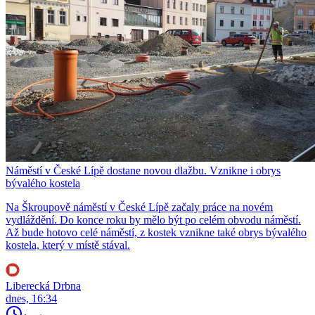
Náměstí v České Lípě dostane novou dlažbu. Vznikne i obrys
bývalého kostela
Na Škroupově náměstí v České Lípě začaly práce na novém
vydláždění. Do konce roku by mělo být po celém obvodu náměstí.
Až bude hotovo celé náměstí, z kostek vznikne také obrys bývalého
kostela, který v místě stával.
Liberecká Drbna
dnes, 16:34