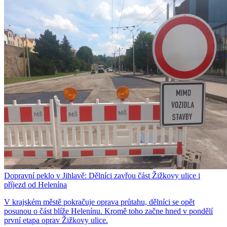
Dopravní peklo v Jihlavě: Dělníci zavřou část Žižkovy ulice i
příjezd od Helenína
V krajském městě pokračuje oprava průtahu, dělníci se opět
posunou o část blíže Helenínu. Kromě toho začne hned v pondělí
první etapa oprav Žižkovy ulice.