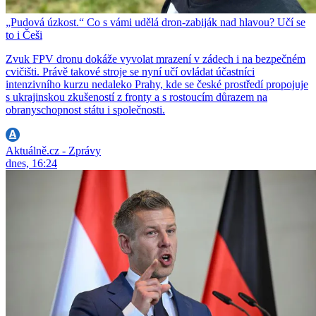
„Pudová úzkost.“ Co s vámi udělá dron-zabiják nad hlavou? Učí se
to i Češi
Zvuk FPV dronu dokáže vyvolat mrazení v zádech i na bezpečném
cvičišti. Právě takové stroje se nyní učí ovládat účastníci
intenzivního kurzu nedaleko Prahy, kde se české prostředí propojuje
s ukrajinskou zkušeností z fronty a s rostoucím důrazem na
obranyschopnost státu i společnosti.
Aktuálně.cz - Zprávy
dnes, 16:24