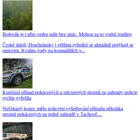
Bolevák je i přes vedra stále bez sinic. Mohou za to vodní rostliny
České údolí, Hracholusky i většina rybníků se aktuálně potýkají se
sinicemi. Kvalita vody na koupalištích v...
Kuriózní případ pokácených a odcizených stromů ze zahrady policie
rychle vyřešila
Nečekaný konec mělo policejní vyšetřování případu několika
stromů pokácených na jedné zahradě v Tachově....