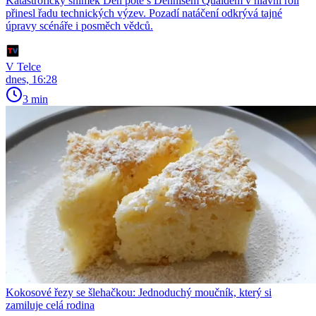
Katastrofický snímek Den poté s Dennisem Quaidem v hlavní roli
přinesl řadu technických výzev. Pozadí natáčení odkrývá tajné
úpravy scénáře i posměch vědců.
V Telce
dnes, 16:28
3 min
Kokosové řezy se šlehačkou: Jednoduchý moučník, který si
zamiluje celá rodina