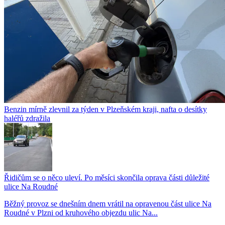
Benzin mírně zlevnil za týden v Plzeňském kraji, nafta o desítky
haléřů zdražila
Řidičům se o něco uleví. Po měsíci skončila oprava části důležité
ulice Na Roudné
Běžný provoz se dnešním dnem vrátil na opravenou část ulice Na
Roudné v Plzni od kruhového objezdu ulic Na...