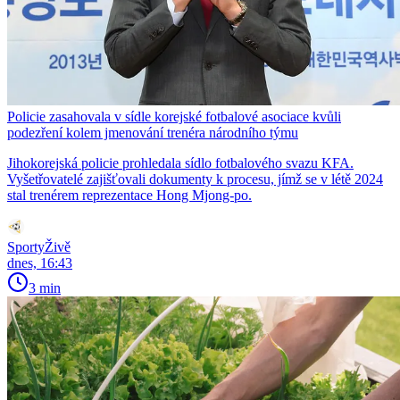
Policie zasahovala v sídle korejské fotbalové asociace kvůli
podezření kolem jmenování trenéra národního týmu
Jihokorejská policie prohledala sídlo fotbalového svazu KFA.
Vyšetřovatelé zajišťovali dokumenty k procesu, jímž se v létě 2024
stal trenérem reprezentace Hong Mjong-po.
SportyŽivě
dnes, 16:43
3 min