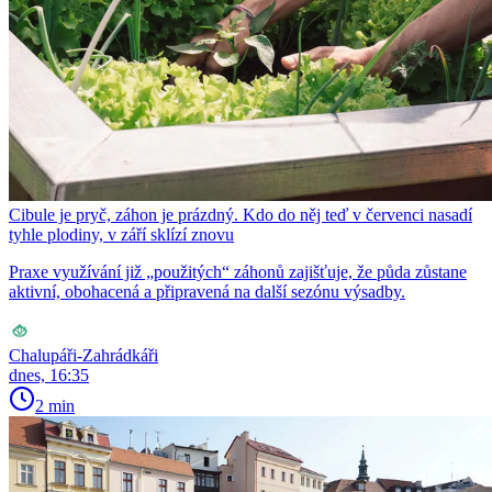
Cibule je pryč, záhon je prázdný. Kdo do něj teď v červenci nasadí
tyhle plodiny, v září sklízí znovu
Praxe využívání již „použitých“ záhonů zajišťuje, že půda zůstane
aktivní, obohacená a připravená na další sezónu výsadby.
Chalupáři-Zahrádkáři
dnes, 16:35
2 min