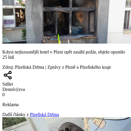
Kdysi nejluxusnější hotel v Plzni opět zasáhl požár, objekt opustilo
25 lidí
Zdroj
:
Plzeňská Drbna | Zprávy z Plzně a Plzeňského kraje
Sdílet
Denní
výzva
0
Reklama
Další články z
Plzeňská Drbna