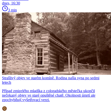
dnes, 16:30
3 min
Strašlivý objev ve starém komíně. Rodina našla syna po sedmi
letech
Případ zmizelého mladíka z coloradského městečka ukončil
nečekaný objev ve staré opuštěné chatě. Okolnosti úmrtí ale
zpochybňují vyšetřovací verzi.