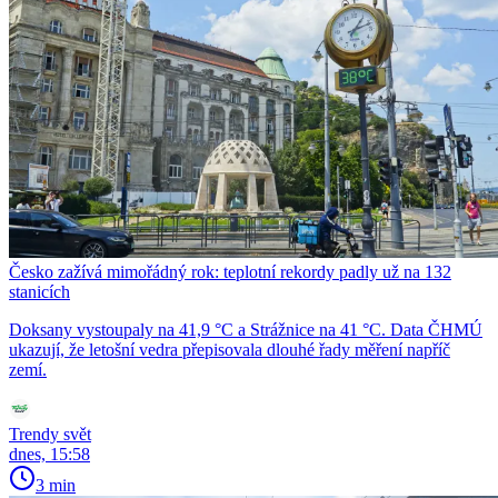
Česko zažívá mimořádný rok: teplotní rekordy padly už na 132
stanicích
Doksany vystoupaly na 41,9 °C a Strážnice na 41 °C. Data ČHMÚ
ukazují, že letošní vedra přepisovala dlouhé řady měření napříč
zemí.
Trendy svět
dnes, 15:58
3 min