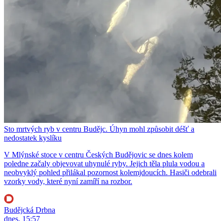
Sto mrtvých ryb v centru Budějc. Úhyn mohl způsobit déšť a
nedostatek kyslíku
V Mlýnské stoce v centru Českých Budějovic se dnes kolem
poledne začaly objevovat uhynulé ryby. Jejich těla plula vodou a
neobvyklý pohled přilákal pozornost kolemjdoucích. Hasiči odebrali
vzorky vody, které nyní zamíří na rozbor.
Budějcká Drbna
dnes, 15:57