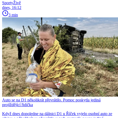
SportyŽivě
dnes, 16:12
3 min
Auto se na D1 několikrát převrátilo. Pomoc poskytla jediná
projíždějící řidička
Když dnes dopoledne na dálnici D1 u Říček vyjelo osobní auto ze