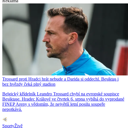
Reklama
Trossard proti Hradci hrát nebude a Darida si oddechl. Beşiktaş i
bez hvězdy čeká plný stadion
Belgický křídelník Leandro Trossard chybí na evropské soupisce
Beşiktaşe. Hradec Králové ve čtvrtek 6. srpna vybíhá do vyprodané
FINEP Areny s vědomím, že největší letní posilu soupeře
nepotkává.
SportyŽivě