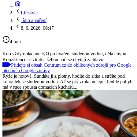
Lifestyle
Jídlo a vaření
8. 6. 2026, 06:47
4 min
Kdo vždy opláchne rýži po uvaření studenou vodou, dělá chybu.
Konzistence se ztratí a šéfkuchaři se chytají za hlavu.
Přidejte si obsah Centrum.cz do oblíbených zdrojů pro Google
hledání a Google zprávy
Rýže je hotová. Sundáte ji z plotny, hodíte do sítka a strčíte pod
kohoutek se studenou vodou. Ať se prý zrnka nelepí. Tenhle pohyb
má v ruce spousta domácích kuchařů...