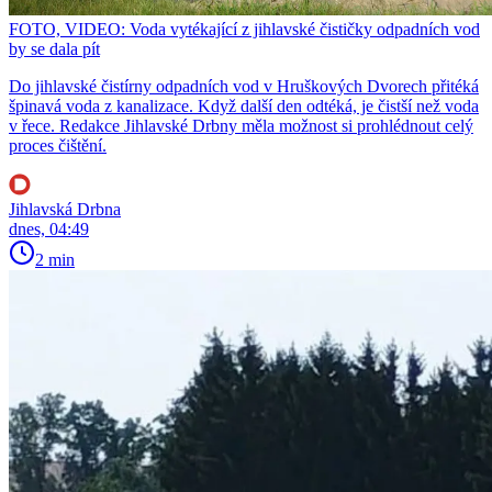
FOTO, VIDEO: Voda vytékající z jihlavské čističky odpadních vod
by se dala pít
Do jihlavské čistírny odpadních vod v Hruškových Dvorech přitéká
špinavá voda z kanalizace. Když další den odtéká, je čistší než voda
v řece. Redakce Jihlavské Drbny měla možnost si prohlédnout celý
proces čištění.
Jihlavská Drbna
dnes, 04:49
2 min