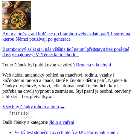
Ani majonéza, ani hořčice: do bramborového salátu patří 1 surovina,
kterou Němci používají po generace
Bramborový salát si u nás většina lidí neumí představit bez pořádné
dávky majonézy. V Německu to chodí...
Tento článek byl publikován ze zdrojů
Bruneta v kuchyni
Web nabízí autentický pohled na mateřství, rodinu, vztahy i
každodenní radosti a chaos, které k životu s dětmi patří. Najdete tu
články o výchově, zdraví, jídle, domácnosti i o chvílích, kdy je
potřeba na chvíli vypnout a zasmát se. Styl psaní je osobní, otevřený
a blízký – bez přetvářky a...
Všechny články tohoto autora →
Další články z kategorie
Jídlo a vaření
Velký test slunečnicových olejů 2026: Porovnali jsme 7