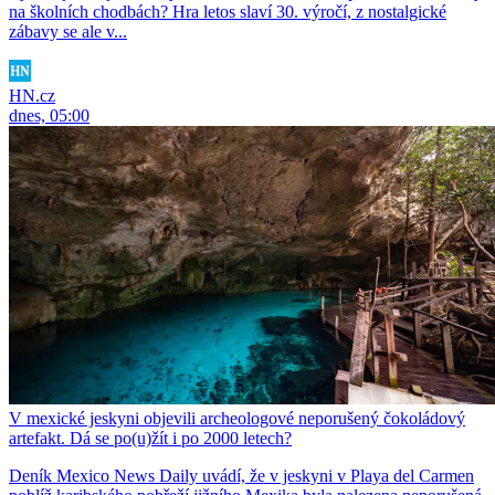
na školních chodbách? Hra letos slaví 30. výročí, z nostalgické
zábavy se ale v...
HN.cz
dnes, 05:00
V mexické jeskyni objevili archeologové neporušený čokoládový
artefakt. Dá se po(u)žít i po 2000 letech?
Deník Mexico News Daily uvádí, že v jeskyni v Playa del Carmen