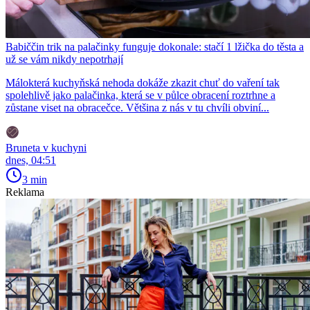
Babiččin trik na palačinky funguje dokonale: stačí 1 lžička do těsta a
už se vám nikdy nepotrhají
Málokterá kuchyňská nehoda dokáže zkazit chuť do vaření tak
spolehlivě jako palačinka, která se v půlce obracení roztrhne a
zůstane viset na obracečce. Většina z nás v tu chvíli obviní...
Bruneta v kuchyni
dnes, 04:51
3 min
Reklama