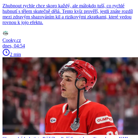
Zhubnout rychle chce skoro každý, ale málokdo tuší, co rychlé
hubnutí s tělem skutečně dělá. Tento kvíz prověří, jestli znáte rozdíl
mezi zdravým shazováním kil a rizikovými zkratkami, které vedou
rovnou k jojo efektu.
Cooky.cz
dnes, 04:54
2 min