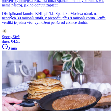
Slovenský hokejista Růžička dluží Spartaku miliony korun. KHL
nemá nástroj, jak ho donutit zaplatit
Disciplinární komise KHL přiřkla Spartaku Moskva nárok na
necelých 30 milionů rublů, v přepočtu přes 8 milionů korun. Jenže
verdikt je jedna věc, vymožení peněz od cizince druhá.
SportyŽivě
dnes, 04:51
3 min