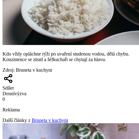
Kdo vždy opláchne rýži po uvaření studenou vodou, dělá chybu.
Konzistence se ztratí a šéfkuchaři se chytají za hlavu.
Zdroj
:
Bruneta v kuchyni
Sdílet
Denní
výzva
0
Reklama
Další články z
Bruneta v kuchyni