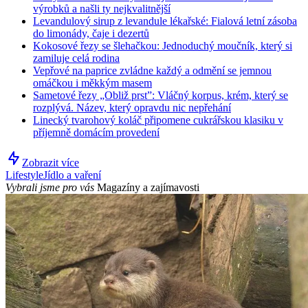
výrobků a našli ty nejkvalitnější
Levandulový sirup z levandule lékařské: Fialová letní zásoba
do limonády, čaje i dezertů
Kokosové řezy se šlehačkou: Jednoduchý moučník, který si
zamiluje celá rodina
Vepřové na paprice zvládne každý a odmění se jemnou
omáčkou i měkkým masem
Sametové řezy „Obliž prst”: Vláčný korpus, krém, který se
rozplývá. Název, který opravdu nic nepřehání
Linecký tvarohový koláč připomene cukrářskou klasiku v
příjemně domácím provedení
Zobrazit více
Lifestyle
Jídlo a vaření
Vybrali jsme pro vás
Magazíny a zajímavosti