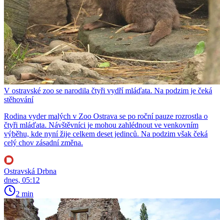
V ostravské zoo se narodila čtyři vydří mláďata. Na podzim je čeká
stěhování
Rodina vyder malých v Zoo Ostrava se po roční pauze rozrostla o
čtyři mláďata. Návštěvníci je mohou zahlédnout ve venkovním
výběhu, kde nyní žije celkem deset jedinců. Na podzim však čeká
celý chov zásadní změna.
Ostravská Drbna
dnes, 05:12
2 min