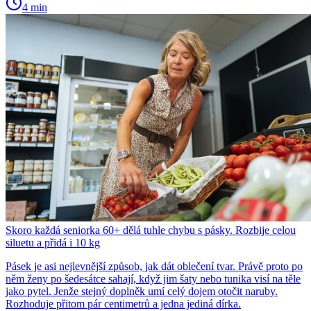
4 min
Skoro každá seniorka 60+ dělá tuhle chybu s pásky. Rozbije celou
siluetu a přidá i 10 kg
Pásek je asi nejlevnější způsob, jak dát oblečení tvar. Právě proto po
něm ženy po šedesátce sahají, když jim šaty nebo tunika visí na těle
jako pytel. Jenže stejný doplněk umí celý dojem otočit naruby.
Rozhoduje přitom pár centimetrů a jedna jediná dírka.