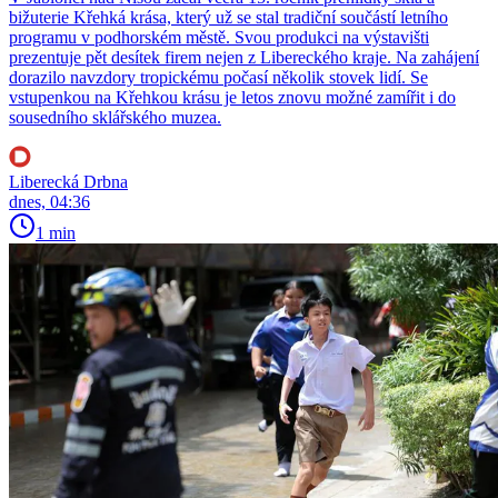
bižuterie Křehká krása, který už se stal tradiční součástí letního
programu v podhorském městě. Svou produkci na výstavišti
prezentuje pět desítek firem nejen z Libereckého kraje. Na zahájení
dorazilo navzdory tropickému počasí několik stovek lidí. Se
vstupenkou na Křehkou krásu je letos znovu možné zamířit i do
sousedního sklářského muzea.
Liberecká Drbna
dnes, 04:36
1 min