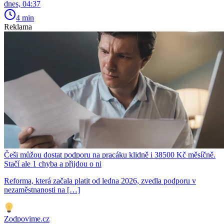
dnes, 04:37
4 min
Reklama
Češi můžou dostat podporu na pracáku klidně i 38500 Kč měsíčně.
Stačí ale 1 chyba a přijdou o ni
Reforma, která začala platit od ledna 2026, zvedla podporu v
nezaměstnanosti na […]
Zodpovime.cz