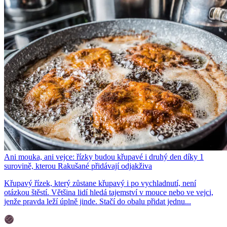
Ani mouka, ani vejce: řízky budou křupavé i druhý den díky 1
surovině, kterou Rakušané přidávají odjakživa
Křupavý řízek, který zůstane křupavý i po vychladnutí, není
otázkou štěstí. Většina lidí hledá tajemství v mouce nebo ve vejci,
jenže pravda leží úplně jinde. Stačí do obalu přidat jednu...