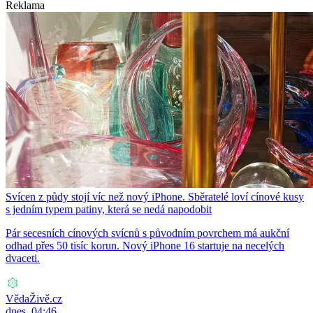
Reklama
Svícen z půdy stojí víc než nový iPhone. Sběratelé loví cínové kusy
s jedním typem patiny, která se nedá napodobit
Pár secesních cínových svícnů s původním povrchem má aukční
odhad přes 50 tisíc korun. Nový iPhone 16 startuje na necelých
dvaceti.
VědaŽivě.cz
dnes, 04:46