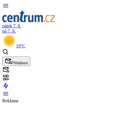
pátek 7. 8.
pá 7. 8.
19°C
Přihlášení
Reklama