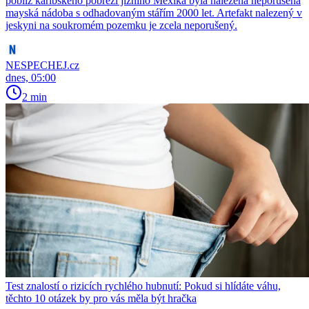
poblíž karibského pobřeží jižního Mexika byla nalezena neporušená
mayská nádoba s odhadovaným stářím 2000 let. Artefakt nalezený v
jeskyni na soukromém pozemku je zcela neporušený.
NESPECHEJ.cz
dnes, 05:00
2 min
Test znalostí o rizicích rychlého hubnutí: Pokud si hlídáte váhu,
těchto 10 otázek by pro vás měla být hračka