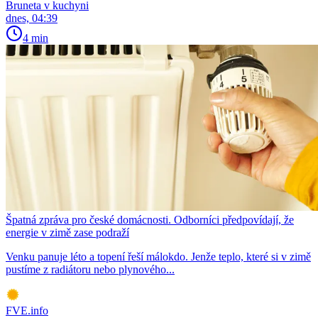
Bruneta v kuchyni
dnes, 04:39
4 min
Špatná zpráva pro české domácnosti. Odborníci předpovídají, že
energie v zimě zase podraží
Venku panuje léto a topení řeší málokdo. Jenže teplo, které si v zimě
pustíme z radiátoru nebo plynového...
FVE.info