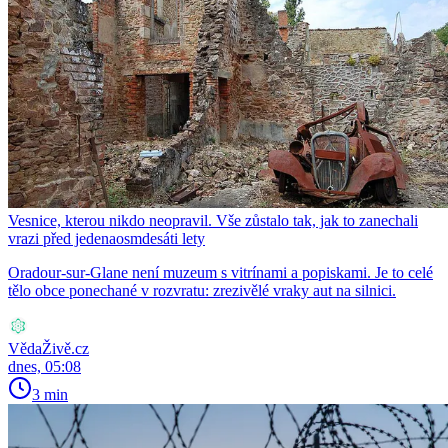
Vesnice, kterou nikdo neopravil. Vše zůstalo tak, jak to zanechali
vrazi před jedenaosmdesáti lety
Oradour-sur-Glane není muzeum s vitrínami a popiskami. Je to celé
tělo obce ponechané v rozvratu: zrezivělé vraky aut na silnici.
VědaŽivě.cz
dnes, 05:08
3 min