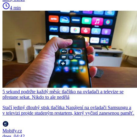
4 min
5 sekund podržte každý měsíc tlačítko na ovladači a televize se
přestane sekat. Nikdo to ale nedělá
Stačí jediný dlouhý stisk tlačítka Napájení na ovladači Samsungu a
v televizi projde studeným restartem, který vyčistí zanesenou paměť.
Mobify.cz
dnes, 04:42