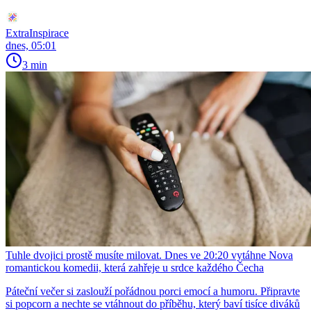
ExtraInspirace
dnes, 05:01
3 min
Tuhle dvojici prostě musíte milovat. Dnes ve 20:20 vytáhne Nova
romantickou komedii, která zahřeje u srdce každého Čecha
Páteční večer si zaslouží pořádnou porci emocí a humoru. Připravte
si popcorn a nechte se vtáhnout do příběhu, který baví tisíce diváků