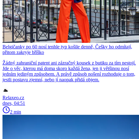
Belgičanky po 60 nosí tenhle typ košile denně, Češky ho odmítají,
přitom zakryje bříško
Žádný zahraniční patent ani zázračný kousek z butiku za tím nestojí.
Jde o věc, kterou má doma skoro každá žena, jen ji většinou nosí
jedním jediným způsobem. A právě způsob nošení rozhoduje o tom,
jestli postavu zjemní, nebo jí naopak přidá objem.
Relaxeo.cz
dnes, 04:51
2 min