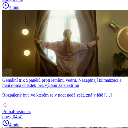
4 min
Geniální trik Španělů proti letnímu vedru. Nezapínají klimatizaci a
mají doma chládek bez výdajů za elektřinu
Rozpálený byt, ve kterém se v noci nedá spát, zná v létě […]
PrimaProstor.cz
dnes, 04:41
4 min