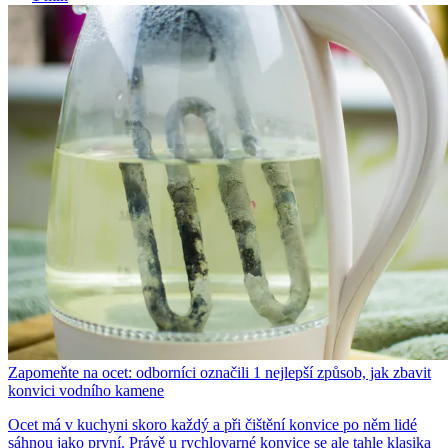
Zapomeňte na ocet: odborníci označili 1 nejlepší způsob, jak zbavit
konvici vodního kamene
Ocet má v kuchyni skoro každý a při čištění konvice po něm lidé
sáhnou jako první. Právě u rychlovarné konvice se ale tahle klasika