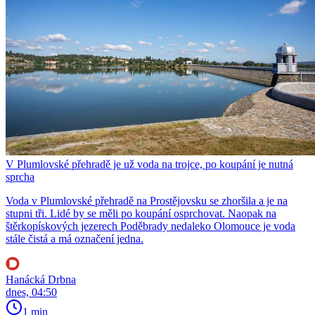
V Plumlovské přehradě je už voda na trojce, po koupání je nutná
sprcha
Voda v Plumlovské přehradě na Prostějovsku se zhoršila a je na
stupni tři. Lidé by se měli po koupání osprchovat. Naopak na
štěrkopískových jezerech Poděbrady nedaleko Olomouce je voda
stále čistá a má označení jedna.
Hanácká Drbna
dnes, 04:50
1 min