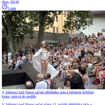
dnes, 04:36
3 min
V Jablonci nad Nisou začala přehlídka skla a bižuterie Křehká
krása, potrvá do neděle
V Jablonci nad Nisou začal včera 15. ročník přehlídky skla a