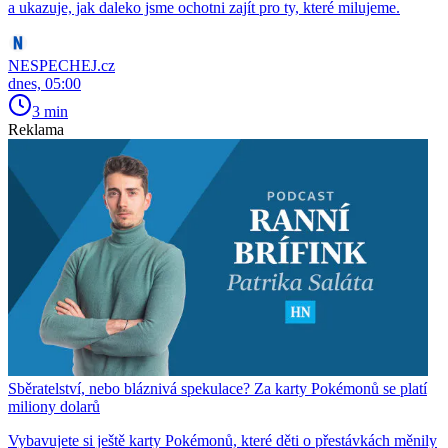
a ukazuje, jak daleko jsme ochotni zajít pro ty, které milujeme.
NESPECHEJ.cz
dnes, 05:00
3 min
Reklama
Sběratelství, nebo bláznivá spekulace? Za karty Pokémonů se platí
miliony dolarů
Vybavujete si ještě karty Pokémonů, které děti o přestávkách měnily