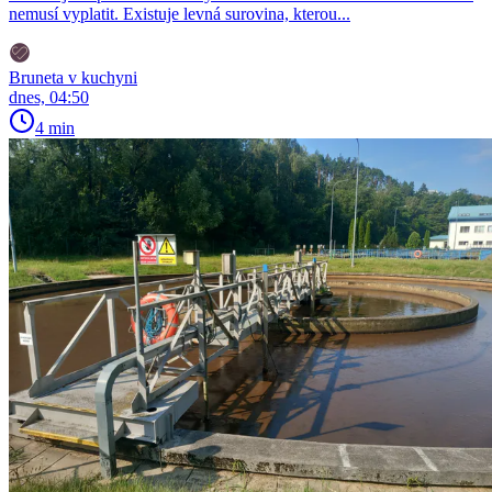
nemusí vyplatit. Existuje levná surovina, kterou...
Bruneta v kuchyni
dnes, 04:50
4 min