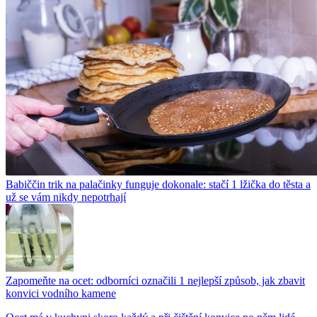
Babiččin trik na palačinky funguje dokonale: stačí 1 lžička do těsta a
už se vám nikdy nepotrhají
Zapomeňte na ocet: odborníci označili 1 nejlepší způsob, jak zbavit
konvici vodního kamene