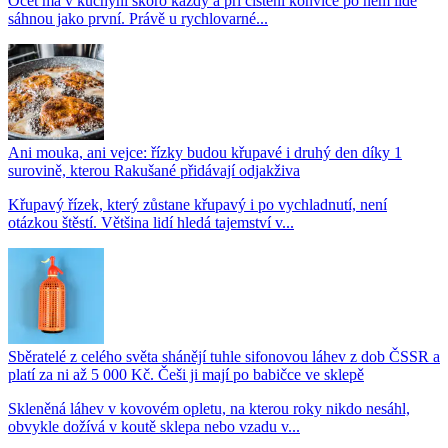
Ocet má v kuchyni skoro každý a při čištění konvice po něm lidé
sáhnou jako první. Právě u rychlovarné...
Ani mouka, ani vejce: řízky budou křupavé i druhý den díky 1
surovině, kterou Rakušané přidávají odjakživa
Křupavý řízek, který zůstane křupavý i po vychladnutí, není
otázkou štěstí. Většina lidí hledá tajemství v...
Sběratelé z celého světa shánějí tuhle sifonovou láhev z dob ČSSR a
platí za ni až 5 000 Kč. Češi ji mají po babičce ve sklepě
Skleněná láhev v kovovém opletu, na kterou roky nikdo nesáhl,
obvykle dožívá v koutě sklepa nebo vzadu v...