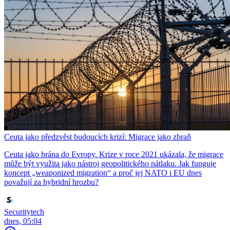
Ceuta jako předzvěst budoucích krizí: Migrace jako zbraň
Ceuta jako brána do Evropy. Krize v roce 2021 ukázala, že migrace
může být využita jako nástroj geopolitického nátlaku. Jak funguje
koncept „weaponized migration“ a proč jej NATO i EU dnes
považují za hybridní hrozbu?
Securitytech
dnes, 05:04