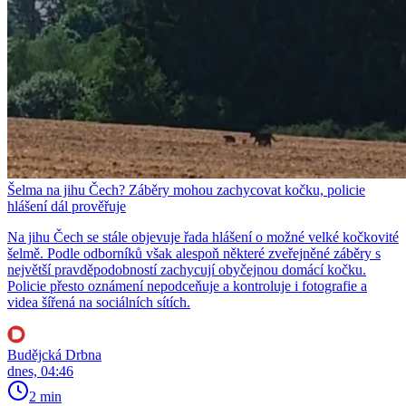
Šelma na jihu Čech? Záběry mohou zachycovat kočku, policie
hlášení dál prověřuje
Na jihu Čech se stále objevuje řada hlášení o možné velké kočkovité
šelmě. Podle odborníků však alespoň některé zveřejněné záběry s
největší pravděpodobností zachycují obyčejnou domácí kočku.
Policie přesto oznámení nepodceňuje a kontroluje i fotografie a
videa šířená na sociálních sítích.
Budějcká Drbna
dnes, 04:46
2 min