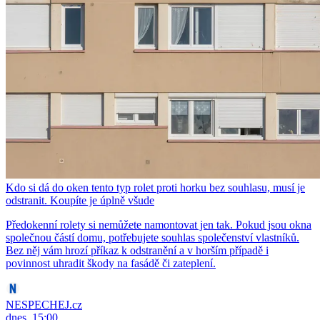
Kdo si dá do oken tento typ rolet proti horku bez souhlasu, musí je
odstranit. Koupíte je úplně všude
Předokenní rolety si nemůžete namontovat jen tak. Pokud jsou okna
společnou částí domu, potřebujete souhlas společenství vlastníků.
Bez něj vám hrozí příkaz k odstranění a v horším případě i
povinnost uhradit škody na fasádě či zateplení.
NESPECHEJ.cz
dnes, 15:00