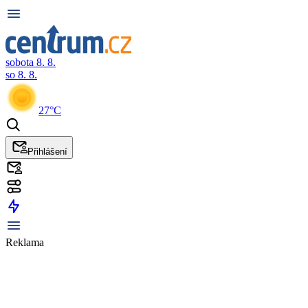
sobota 8. 8.
so 8. 8.
27°C
Přihlášení
Reklama