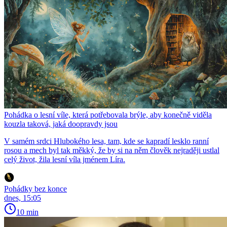
Pohádka o lesní víle, která potřebovala brýle, aby konečně viděla
kouzla taková, jaká doopravdy jsou
V samém srdci Hlubokého lesa, tam, kde se kapradí lesklo ranní
rosou a mech byl tak měkký, že by si na něm člověk nejraději ustlal
celý život, žila lesní víla jménem Líra.
Pohádky bez konce
dnes, 15:05
10 min