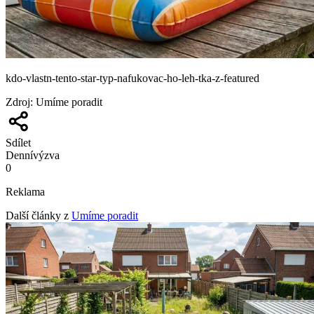
kdo-vlastn-tento-star-typ-nafukovac-ho-leh-tka-z-featured
Zdroj
:
Umíme poradit
Sdílet
Denní
výzva
0
Reklama
Další články z
Umíme poradit