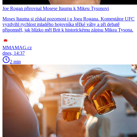
Joe Rogan přirovnal Mosese Itaumu k Mikeu Tysonovi
Moses Itauma si získal pozornost i u Joea Rogana. Komentátor UFC
vyzdvihl rychlost mladého bojovníka těžké váhy a při debatě
připomněl, jak blízko měl Brit k historickému zápisu Mikea Tysona.
MMAMAG.cz
dnes, 14:37
2 min