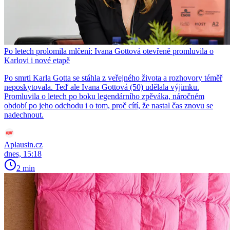
Po letech prolomila mlčení: Ivana Gottová otevřeně promluvila o
Karlovi i nové etapě
Po smrti Karla Gotta se stáhla z veřejného života a rozhovory téměř
neposkytovala. Teď ale Ivana Gottová (50) udělala výjimku.
Promluvila o letech po boku legendárního zpěváka, náročném
období po jeho odchodu i o tom, proč cítí, že nastal čas znovu se
nadechnout.
Aplausin.cz
dnes, 15:18
2 min