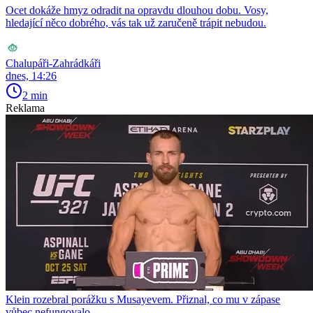
Ocet dokáže hmyz odradit na opravdu dlouhou dobu. Vosy,
hledající něco dobrého, vás tak už zaručeně trápit nebudou.
Chalupáři-Zahrádkáři
dnes, 14:26
2 min
Reklama
Klein rozebral porážku s Musayevem. Přiznal, co mu v zápase
vůbec nefungovalo