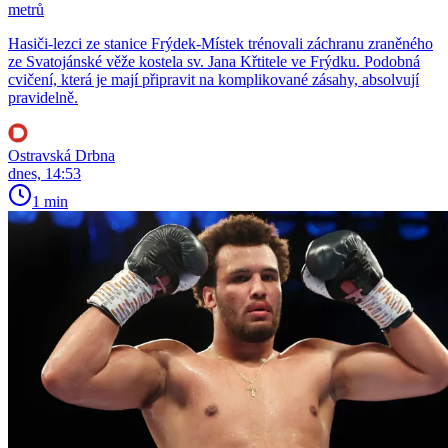
metrů
Hasiči-lezci ze stanice Frýdek-Místek trénovali záchranu zraněného
ze Svatojánské věže kostela sv. Jana Křtitele ve Frýdku. Podobná
cvičení, která je mají připravit na komplikované zásahy, absolvují
pravidelně.
Ostravská Drbna
dnes, 14:53
1 min