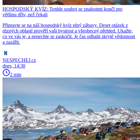
HOSPODSKÝ KVÍZ: Tenhle souboj se znalostmi končí pro
většinu dřív, než čekali
Připravte se na náš hospodský kvíz plný zábavy. Deset otázek z
různých oblastí prověří vaši bystrost a všeobecný přehled. Ukažte,
co ve vás je, a nenechte se zaskočit. Je čas odhalit skryté vědomosti
a zazářit.
NESPECHEJ.cz
dnes, 14:30
2 min