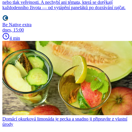
nebo tlak veřejnosti. A nechybí ani témata, která se dotýkají
každodenního života — od vytápění paneláků po dozrávání rajčat.
Be Native extra
dnes, 15:00
4 min
Domácí okurková limonáda je pecka a snadno ji připravíte z vlastní
úrody