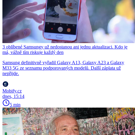
3 oblíbené Samsungy už nedostanou ani jednu aktualizaci. Kdo je
má, vážně tím riskuje každý den
Samsung definitivně vyřadil Galaxy A13, Galaxy A23 a Galaxy
M33 5G ze seznamu podporovaných modelů. Další záplata už
nepřijde.
Mobify.cz
dnes, 15:14
5 min