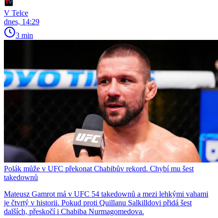
V Telce
dnes, 14:29
3 min
Polák může v UFC překonat Chabibův rekord. Chybí mu šest
takedownů
Mateusz Gamrot má v UFC 54 takedownů a mezi lehkými vahami
je čtvrtý v historii. Pokud proti Quillanu Salkilldovi přidá šest
dalších, přeskočí i Chabiba Nurmagomedova.