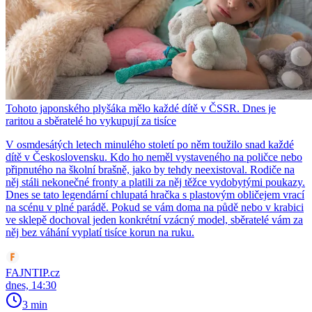
Tohoto japonského plyšáka mělo každé dítě v ČSSR. Dnes je
raritou a sběratelé ho vykupují za tisíce
V osmdesátých letech minulého století po něm toužilo snad každé
dítě v Československu. Kdo ho neměl vystaveného na poličce nebo
připnutého na školní brašně, jako by tehdy neexistoval. Rodiče na
něj stáli nekonečné fronty a platili za něj těžce vydobytými poukazy.
Dnes se tato legendární chlupatá hračka s plastovým obličejem vrací
na scénu v plné parádě. Pokud se vám doma na půdě nebo v krabici
ve sklepě dochoval jeden konkrétní vzácný model, sběratelé vám za
něj bez váhání vyplatí tisíce korun na ruku.
FAJNTIP.cz
dnes, 14:30
3 min