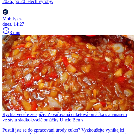
2026, po 20 letech výroby.
Mobify.cz
dnes, 14:27
3 min
Rychlá večeře ze spíže: Zavařovaná cuketová omáčka s ananasem
ve stylu sladkokyselé omáčky Uncle Ben’s
Pustili jste se do zpracování úrody cuket? Vyzkoušejte vynikající