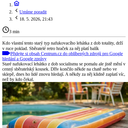
Umíme poradit
18. 5. 2026, 21:43
3 min
Kdo vlastní tento starý typ nafukovacího lehátka z dob totality, drží
v ruce poklad. Sběratelé retro hraček za něj platí balík
Přidejte si obsah Centrum.cz do oblíbených zdrojů pro Google
hledání a Google zprávy
Staré nafukovací lehátko z dob socialismu se pomalu ale jistě mění v
cenný sběratelský kousek. Dřív končilo někde na chatě nebo ve
sklepě, dnes ho lidé znovu hledají. A někdy za něj klidně zaplatí víc,
než by kdo čekal.