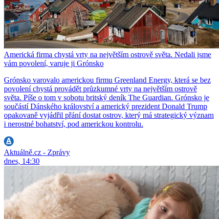
Americká firma chystá vrty na největším ostrově světa. Nedali jsme
vám povolení, varuje ji Grónsko
Grónsko varovalo americkou firmu Greenland Energy, která se bez
povolení chystá provádět průzkumné vrty na největším ostrově
světa. Píše o tom v sobotu britský deník The Guardian. Grónsko je
součástí Dánského království a americký prezident Donald Trump
opakovaně vyjádřil přání dostat ostrov, který má strategický význam
i nerostné bohatství, pod americkou kontrolu.
Aktuálně.cz - Zprávy
dnes, 14:30