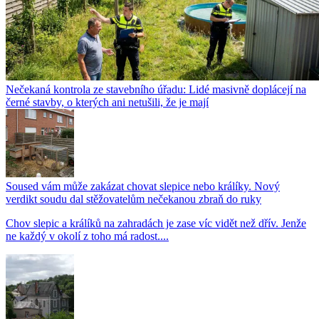
Nečekaná kontrola ze stavebního úřadu: Lidé masivně doplácejí na
černé stavby, o kterých ani netušili, že je mají
Soused vám může zakázat chovat slepice nebo králíky. Nový
verdikt soudu dal stěžovatelům nečekanou zbraň do ruky
Chov slepic a králíků na zahradách je zase víc vidět než dřív. Jenže
ne každý v okolí z toho má radost....