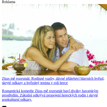
Reklama
Zkus mě rozesmát: Rodinné vazby, dávné přátelství hlavních hvězd,
skryté odkazy a hvězdný tenista v roli herce
Romantická komedie Zkus mě rozesmát baví diváky havajským
prostředím. Zákulisí odkrývá propojení hereckých rodin i skryté
popkulturní odkazy.