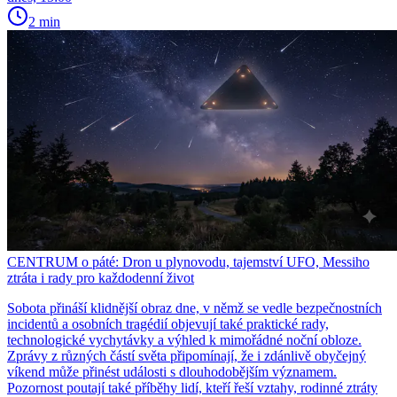
2 min
CENTRUM o páté: Dron u plynovodu, tajemství UFO, Messiho
ztráta i rady pro každodenní život
Sobota přináší klidnější obraz dne, v němž se vedle bezpečnostních
incidentů a osobních tragédií objevují také praktické rady,
technologické vychytávky a výhled k mimořádné noční obloze.
Zprávy z různých částí světa připomínají, že i zdánlivě obyčejný
víkend může přinést události s dlouhodobějším významem.
Pozornost poutají také příběhy lidí, kteří řeší vztahy, rodinné ztráty