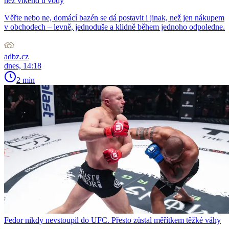
než víkend u vody
Věřte nebo ne, domácí bazén se dá postavit i jinak, než jen nákupem
v obchodech – levně, jednoduše a klidně během jednoho odpoledne.
adbz.cz
dnes, 14:18
2 min
Fedor nikdy nevstoupil do UFC. Přesto zůstal měřítkem těžké váhy