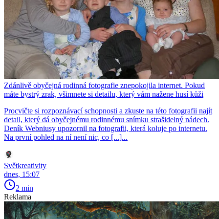
Zdánlivě obyčejná rodinná fotografie znepokojila internet. Pokud
máte bystrý zrak, všimnete si detailu, který vám nažene husí kůži
Procvičte si rozpoznávací schopnosti a zkuste na této fotografii najít
detail, který dá obyčejnému rodinnému snímku strašidelný nádech.
Deník Webniusy upozornil na fotografii, která koluje po internetu.
Na první pohled na ní není nic, co [...]...
Světkreativity
dnes, 15:07
2 min
Reklama