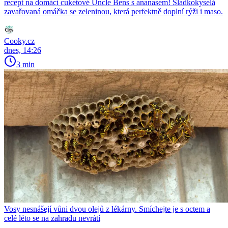
recept na domácí cuketové Uncle Bens s ananasem! Sladkokyselá
zavařovaná omáčka se zeleninou, která perfektně doplní rýži i maso.
Cooky.cz
dnes, 14:26
3 min
Vosy nesnášejí vůni dvou olejů z lékárny. Smíchejte je s octem a
celé léto se na zahradu nevrátí