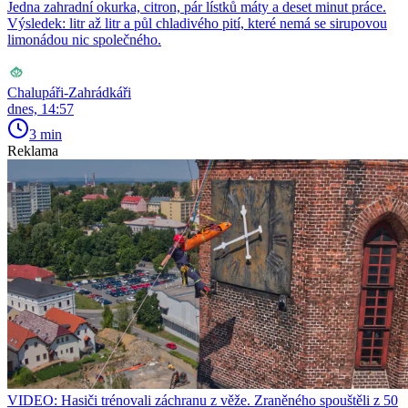
Jedna zahradní okurka, citron, pár lístků máty a deset minut práce.
Výsledek: litr až litr a půl chladivého pití, které nemá se sirupovou
limonádou nic společného.
Chalupáři-Zahrádkáři
dnes, 14:57
3 min
Reklama
VIDEO: Hasiči trénovali záchranu z věže. Zraněného spouštěli z 50