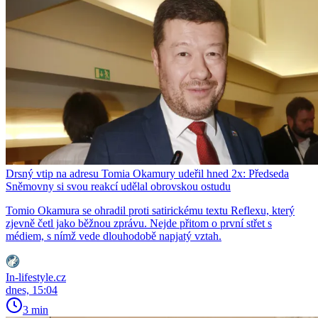
Drsný vtip na adresu Tomia Okamury udeřil hned 2x: Předseda
Sněmovny si svou reakcí udělal obrovskou ostudu
Tomio Okamura se ohradil proti satirickému textu Reflexu, který
zjevně četl jako běžnou zprávu. Nejde přitom o první střet s
médiem, s nímž vede dlouhodobě napjatý vztah.
In-lifestyle.cz
dnes, 15:04
3 min