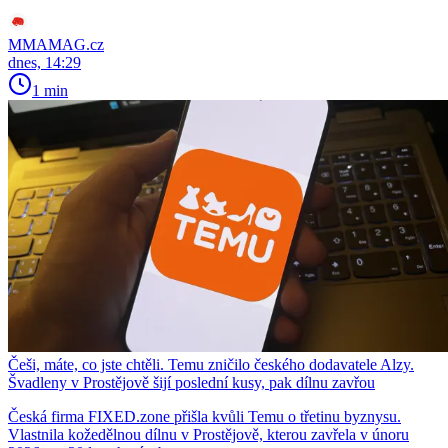
MMAMAG.cz
dnes, 14:29
1 min
Češi, máte, co jste chtěli. Temu zničilo českého dodavatele Alzy.
Švadleny v Prostějově šijí poslední kusy, pak dílnu zavřou
Česká firma FIXED.zone přišla kvůli Temu o třetinu byznysu.
Vlastnila kožedělnou dílnu v Prostějově, kterou zavřela v únoru