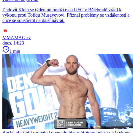
Ľudovít Klein se týden po porážce na UFC v Bělehradě vrátil k
výkonu proti Tofiqu Musayevovi. Přiznal problémy se vzdáleností a
chce se soustředit na další návrat.
MMAMAG.cz
dnes, 14:23
1 min
Ruský obr trefil soupeře kopem do hlavy. Hotovo bylo za 52 sekund