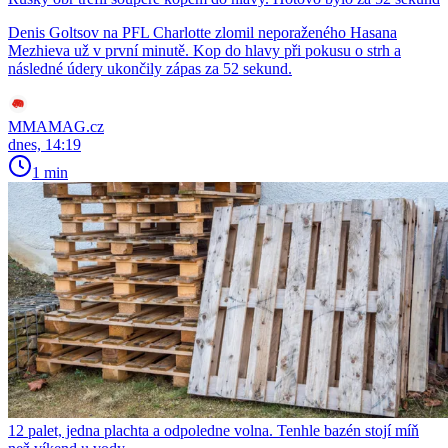
Denis Goltsov na PFL Charlotte zlomil neporaženého Hasana
Mezhieva už v první minutě. Kop do hlavy při pokusu o strh a
následné údery ukončily zápas za 52 sekund.
MMAMAG.cz
dnes, 14:19
1 min
12 palet, jedna plachta a odpoledne volna. Tenhle bazén stojí míň