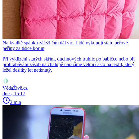
Na kvalitě spánku záleží čím dál víc. Lidé vykupují staré péřové
peřiny za tisíce korun
Při vyklízení starých skříní, duchnových truhlic po babičce nebo při
prohrabávání zásob na chalupě narážíme velmi často na textil, který
ležel desítky let netknutý.
VědaŽivě.cz
dnes, 15:17
2 min