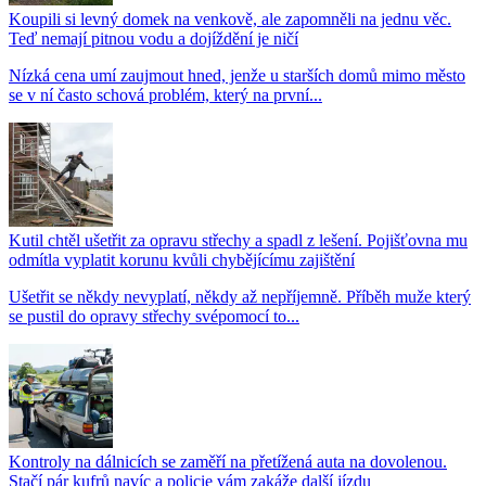
Koupili si levný domek na venkově, ale zapomněli na jednu věc.
Teď nemají pitnou vodu a dojíždění je ničí
Nízká cena umí zaujmout hned, jenže u starších domů mimo město
se v ní často schová problém, který na první...
Kutil chtěl ušetřit za opravu střechy a spadl z lešení. Pojišťovna mu
odmítla vyplatit korunu kvůli chybějícímu zajištění
Ušetřit se někdy nevyplatí, někdy až nepříjemně. Příběh muže který
se pustil do opravy střechy svépomocí to...
Kontroly na dálnicích se zaměří na přetížená auta na dovolenou.
Stačí pár kufrů navíc a policie vám zakáže další jízdu