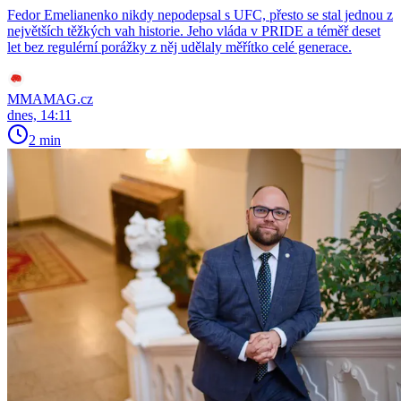
Fedor Emelianenko nikdy nepodepsal s UFC, přesto se stal jednou z
největších těžkých vah historie. Jeho vláda v PRIDE a téměř deset
let bez regulérní porážky z něj udělaly měřítko celé generace.
MMAMAG.cz
dnes, 14:11
2 min