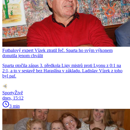
Fotbalový expert Vízek ztratil řeč. Sparta ho svým výkonem
donutila jenom chválit
Sparta otočila zápas 3. předkola Ligy mistrů proti Lyonu z 0:1 na
2:1, a to v sestavě bez Haraslína v základu. Ladislav Vízek z toho
byl paf.
SportyŽivě
dnes, 15:12
3 min