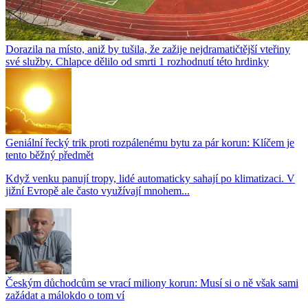
Dorazila na místo, aniž by tušila, že zažije nejdramatičtější vteřiny
své služby. Chlapce dělilo od smrti 1 rozhodnutí této hrdinky
Geniální řecký trik proti rozpálenému bytu za pár korun: Klíčem je
tento běžný předmět
Když venku panují tropy, lidé automaticky sahají po klimatizaci. V
jižní Evropě ale často využívají mnohem...
Českým důchodcům se vrací miliony korun: Musí si o ně však sami
zažádat a málokdo o tom ví