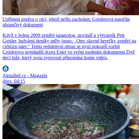
Upřímná zpráva o otci, jehož nešlo zachránit. Geislerová natočila
uhrančivý dokument
Když v lednu 2009 zemřel japanolog, novinář a výtvarník Petr
Geisler, bulvární deníky měly jasno: „Otec slavné herečky zemřel na
cirhózu jater.“ Tento reduktivní obraz se nyní pokouší rozbít
Geislerova nejmladší dcera Ester ve svém osobním dokumentu Dvě
deci tuše, který svou syrovostí připomíná home video.
Aktuálně.cz - Magazín
dnes, 04:15