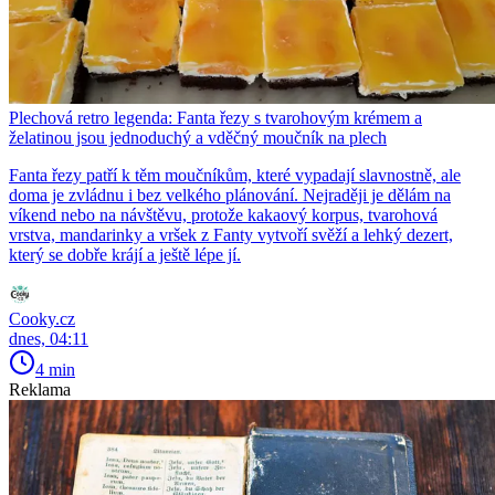
Plechová retro legenda: Fanta řezy s tvarohovým krémem a
želatinou jsou jednoduchý a vděčný moučník na plech
Fanta řezy patří k těm moučníkům, které vypadají slavnostně, ale
doma je zvládnu i bez velkého plánování. Nejraději je dělám na
víkend nebo na návštěvu, protože kakaový korpus, tvarohová
vrstva, mandarinky a vršek z Fanty vytvoří svěží a lehký dezert,
který se dobře krájí a ještě lépe jí.
Cooky.cz
dnes, 04:11
4 min
Reklama