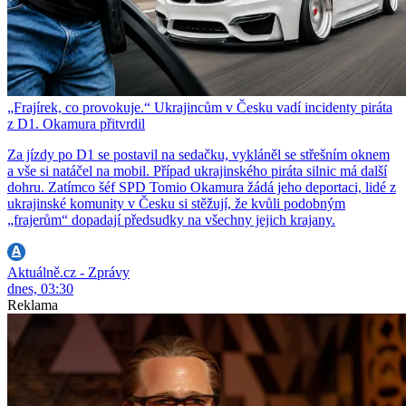
„Frajírek, co provokuje.“ Ukrajincům v Česku vadí incidenty piráta
z D1. Okamura přitvrdil
Za jízdy po D1 se postavil na sedačku, vykláněl se střešním oknem
a vše si natáčel na mobil. Případ ukrajinského piráta silnic má další
dohru. Zatímco šéf SPD Tomio Okamura žádá jeho deportaci, lidé z
ukrajinské komunity v Česku si stěžují, že kvůli podobným
„frajerům“ dopadají předsudky na všechny jejich krajany.
Aktuálně.cz - Zprávy
dnes, 03:30
Reklama