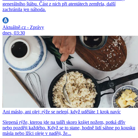
generálního štábu. Část z nich při atentátech zemřela, další
zachránila jen náhoda.
Aktuálně.cz - Zprávy
dnes, 03:30
Ani máslo, ani olej: rýže se nelepí, když uděláte 1 krok navíc
Slepená rýže, kterou jde na talíři skoro krájet nožem, potká dřív
nebo později každého. Když se to stane, hodně lidí sáhne po kousku
másla nebo lžíci oleje v naději, že...