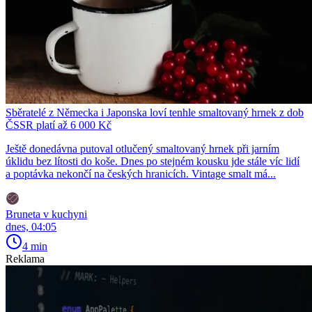
Sběratelé z Německa i Japonska loví tenhle smaltovaný hrnek z dob
ČSSR platí až 6 000 Kč
Ještě donedávna putoval otlučený smaltovaný hrnek při jarním
úklidu bez lítosti do koše. Dnes po stejném kousku jde stále víc lidí
a poptávka nekončí na českých hranicích. Vintage smalt má...
Bruneta v kuchyni
dnes, 04:05
4 min
Reklama