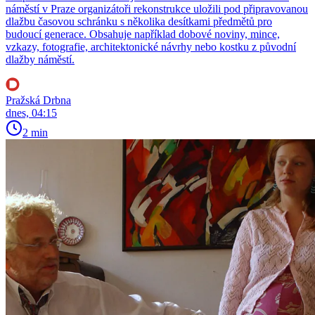
náměstí v Praze organizátoři rekonstrukce uložili pod připravovanou
dlažbu časovou schránku s několika desítkami předmětů pro
budoucí generace. Obsahuje například dobové noviny, mince,
vzkazy, fotografie, architektonické návrhy nebo kostku z původní
dlažby náměstí.
Pražská Drbna
dnes, 04:15
2 min