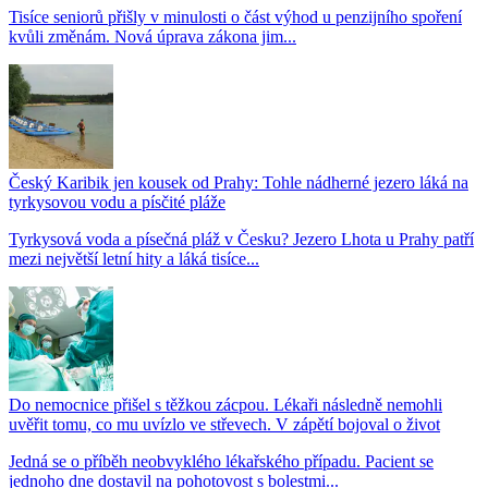
Tisíce seniorů přišly v minulosti o část výhod u penzijního spoření
kvůli změnám. Nová úprava zákona jim...
Český Karibik jen kousek od Prahy: Tohle nádherné jezero láká na
tyrkysovou vodu a písčité pláže
Tyrkysová voda a písečná pláž v Česku? Jezero Lhota u Prahy patří
mezi největší letní hity a láká tisíce...
Do nemocnice přišel s těžkou zácpou. Lékaři následně nemohli
uvěřit tomu, co mu uvízlo ve střevech. V zápětí bojoval o život
Jedná se o příběh neobvyklého lékařského případu. Pacient se
jednoho dne dostavil na pohotovost s bolestmi...