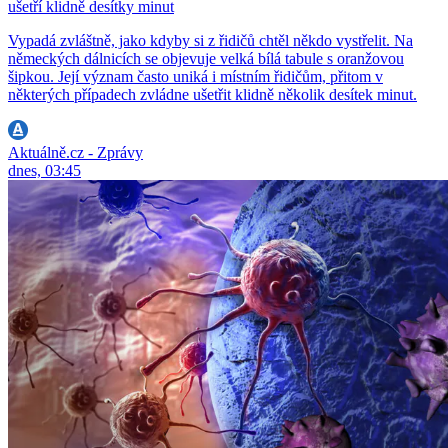
ušetří klidně desítky minut
Vypadá zvláštně, jako kdyby si z řidičů chtěl někdo vystřelit. Na
německých dálnicích se objevuje velká bílá tabule s oranžovou
šipkou. Její význam často uniká i místním řidičům, přitom v
některých případech zvládne ušetřit klidně několik desítek minut.
Aktuálně.cz - Zprávy
dnes, 03:45