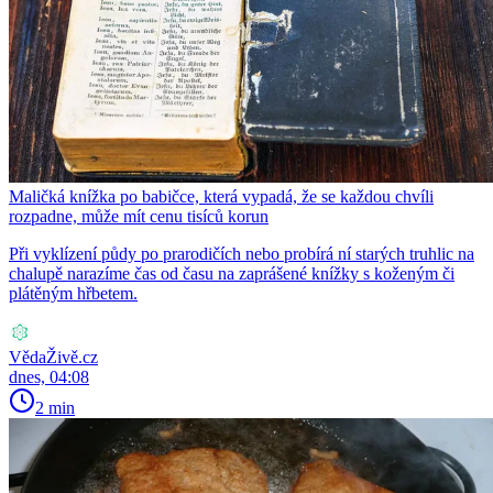
Maličká knížka po babičce, která vypadá, že se každou chvíli
rozpadne, může mít cenu tisíců korun
Při vyklízení půdy po prarodičích nebo probírá ní starých truhlic na
chalupě narazíme čas od času na zaprášené knížky s koženým či
plátěným hřbetem.
VědaŽivě.cz
dnes, 04:08
2 min