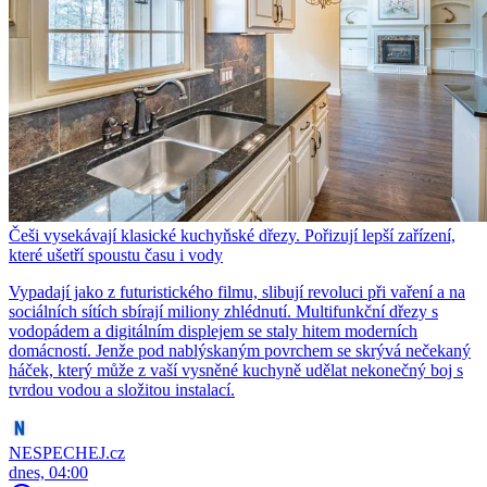
Češi vysekávají klasické kuchyňské dřezy. Pořizují lepší zařízení,
které ušetří spoustu času i vody
Vypadají jako z futuristického filmu, slibují revoluci při vaření a na
sociálních sítích sbírají miliony zhlédnutí. Multifunkční dřezy s
vodopádem a digitálním displejem se staly hitem moderních
domácností. Jenže pod nablýskaným povrchem se skrývá nečekaný
háček, který může z vaší vysněné kuchyně udělat nekonečný boj s
tvrdou vodou a složitou instalací.
NESPECHEJ.cz
dnes, 04:00