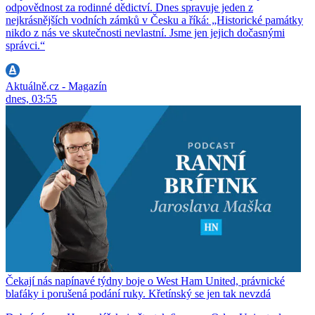
odpovědnost za rodinné dědictví. Dnes spravuje jeden z
nejkrásnějších vodních zámků v Česku a říká: „Historické památky
nikdo z nás ve skutečnosti nevlastní. Jsme jen jejich dočasnými
správci.“
Aktuálně.cz - Magazín
dnes, 03:55
Čekají nás napínavé týdny boje o West Ham United, právnické
blafáky i porušená podání ruky. Křetínský se jen tak nevzdá