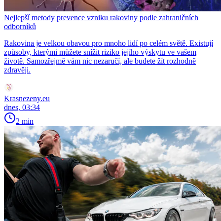
Nejlepší metody prevence vzniku rakoviny podle zahraničních
odborníků
Rakovina je velkou obavou pro mnoho lidí po celém světě. Existují
způsoby, kterými můžete snížit riziko jejího výskytu ve vašem
životě. Samozřejmě vám nic nezaručí, ale budete žít rozhodně
zdravěji.
Krasnezeny.eu
dnes, 03:34
2 min