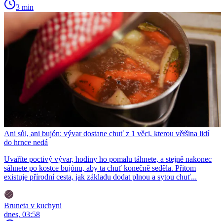
3 min
Ani sůl, ani bujón: vývar dostane chuť z 1 věci, kterou většina lidí
do hrnce nedá
Uvaříte poctivý vývar, hodiny ho pomalu táhnete, a stejně nakonec
sáhnete po kostce bujónu, aby ta chuť konečně seděla. Přitom
existuje přírodní cesta, jak základu dodat plnou a sytou chuť...
Bruneta v kuchyni
dnes, 03:58