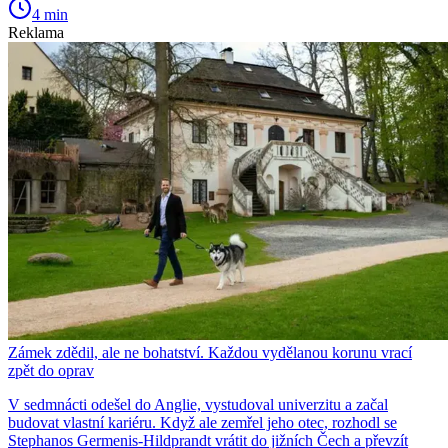
4 min
Reklama
Zámek zdědil, ale ne bohatství. Každou vydělanou korunu vrací
zpět do oprav
V sedmnácti odešel do Anglie, vystudoval univerzitu a začal
budovat vlastní kariéru. Když ale zemřel jeho otec, rozhodl se
Stephanos Germenis-Hildprandt vrátit do jižních Čech a převzít