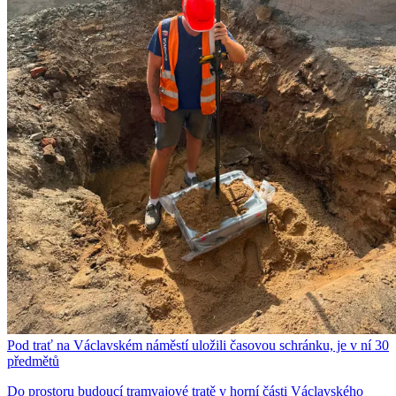
Pod trať na Václavském náměstí uložili časovou schránku, je v ní 30
předmětů
Do prostoru budoucí tramvajové tratě v horní části Václavského