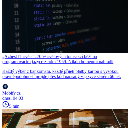
„Azbest IT světa“: 70 % světových transakcí běží na
programovacím jazyce z roku 1959. Nikdo ho neumí nahradit
Každý výběr z bankomatu, každé přijetí platby kartou s vysokou
pravděpodobností projde přes kód napsaný v jazyce starém 66 let.
Mobify.cz
dnes, 04:03
5 min