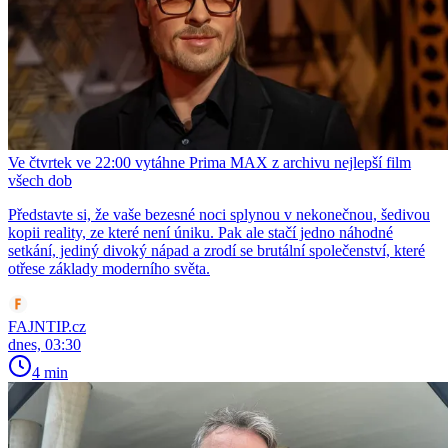
Ve čtvrtek ve 22:00 vytáhne Prima MAX z archivu nejlepší film
všech dob
Představte si, že vaše bezesné noci splynou v nekonečnou, šedivou
kopii reality, ze které není úniku. Pak ale stačí jedno náhodné
setkání, jediný divoký nápad a zrodí se brutální společenství, které
otřese základy moderního světa.
FAJNTIP.cz
dnes, 03:30
4 min