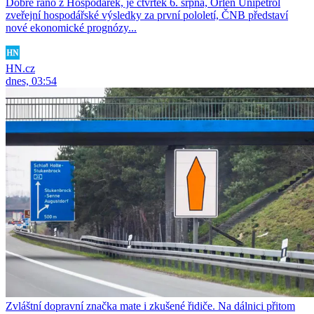
Dobré ráno z Hospodářek, je čtvrtek 6. srpna, Orlen Unipetrol
zveřejní hospodářské výsledky za první pololetí, ČNB představí
nové ekonomické prognózy...
HN.cz
dnes, 03:54
Zvláštní dopravní značka mate i zkušené řidiče. Na dálnici přitom