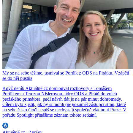
My se na sebe těšíme, usmíval se Portlík z ODS na Pirátku. Vzápětí
se do něj pustila
Když deník Aktuálně.cz domlouval rozhovory s Tomášem
Portlíkem a Terezou Nislerovou, lídry ODS a Pirátů do voleb
pražského primátora, padl návrh dát je na pár minut dohromady.
Cílem bylo zjistit, jak by si mohli (ne)rozumět zástupci stran, které
na sebe často útočí a spíš se nechystají společně vládnout Praze. V
pořadu Spotlight přinášíme záznam tohoto setkání.
Aktuálně.cz - Zprávy