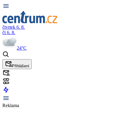
čtvrtek 6. 8.
čt 6. 8.
24°C
Přihlášení
Reklama