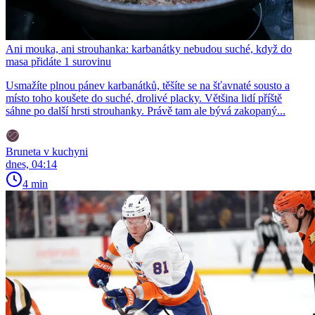
Ani mouka, ani strouhanka: karbanátky nebudou suché, když do
masa přidáte 1 surovinu
Usmažíte plnou pánev karbanátků, těšíte se na šťavnaté sousto a
místo toho koušete do suché, drolivé placky. Většina lidí příště
sáhne po další hrsti strouhanky. Právě tam ale bývá zakopaný...
Bruneta v kuchyni
dnes, 04:14
4 min