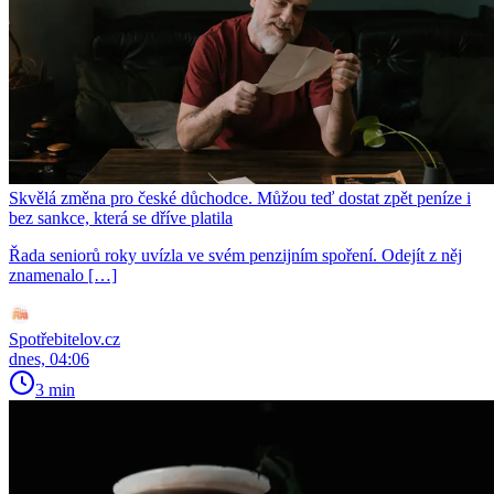
Skvělá změna pro české důchodce. Můžou teď dostat zpět peníze i
bez sankce, která se dříve platila
Řada seniorů roky uvízla ve svém penzijním spoření. Odejít z něj
znamenalo […]
Spotřebitelov.cz
dnes, 04:06
3 min