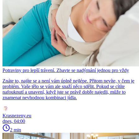
Potraviny pro lepší trávení. Zbavte se nadýmání jednou pro vždy
Znáte to, najíte se a není vám úplně nejlépe. Přitom nevíte, v čem je
problém. Vaše tělo se vám ale snaží něco sdělit. Pokud se cítíte
nafouknutí a unavení, když jste se právě dobře najedli, může to
znamenat nevhodnou kombinaci jídla.
Krasnezeny.eu
dnes, 04:00
2 min