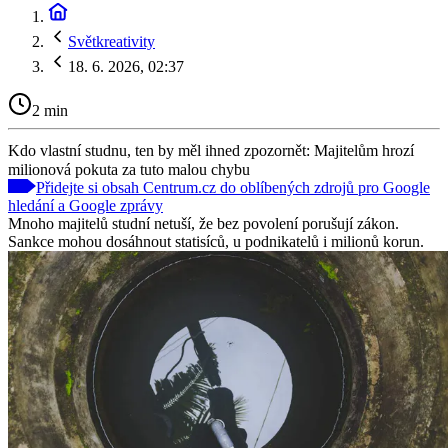
Světkreativity
18. 6. 2026, 02:37
2 min
Kdo vlastní studnu, ten by měl ihned zpozornět: Majitelům hrozí
milionová pokuta za tuto malou chybu
Přidejte si obsah Centrum.cz do oblíbených zdrojů pro Google
hledání a Google zprávy
Mnoho majitelů studní netuší, že bez povolení porušují zákon.
Sankce mohou dosáhnout statisíců, u podnikatelů i milionů korun.