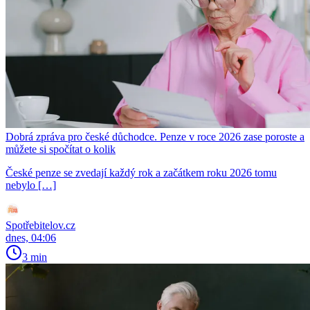
Dobrá zpráva pro české důchodce. Penze v roce 2026 zase poroste a
můžete si spočítat o kolik
České penze se zvedají každý rok a začátkem roku 2026 tomu
nebylo […]
Spotřebitelov.cz
dnes, 04:06
3 min