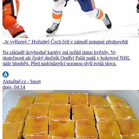
„Je vyřízený.“ Hvězdný Čech čelí v zámoří potupné předpovědi
Na základě úctyhodné kariéry má pořád status hvězdy. Ve
skutečnosti ale český útočník Ondřej Palát padá v hokejové NHL
stále hlouběji. Před nadcházející sezonou slyší tvrdá slova.
Aktuálně.cz - Sport
dnes, 04:14