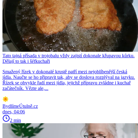
Tato tajná přísada v trojobalu vždy zajistí dokonale křupavou kůrku.
Dělají to tak i šéfkuchaři
Smažený řízek v dokonalé krustě patří mezi nejoblíbenější česká
jídla. Naučte se ho připravit tak, aby se doslova rozplýval na jazyku.
Řízek se obvykle řadí mezi jídla, jejichž přípravu zvládne i kuchař
začátečník. Vězte ale,...
BydlímeÚtulně.cz
dnes, 04:06
2 min