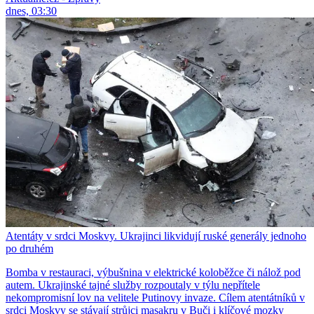
dnes, 03:30
Atentáty v srdci Moskvy. Ukrajinci likvidují ruské generály jednoho
po druhém
Bomba v restauraci, výbušnina v elektrické koloběžce či nálož pod
autem. Ukrajinské tajné služby rozpoutaly v týlu nepřítele
nekompromisní lov na velitele Putinovy invaze. Cílem atentátníků v
srdci Moskvy se stávají strůjci masakru v Buči i klíčové mozky