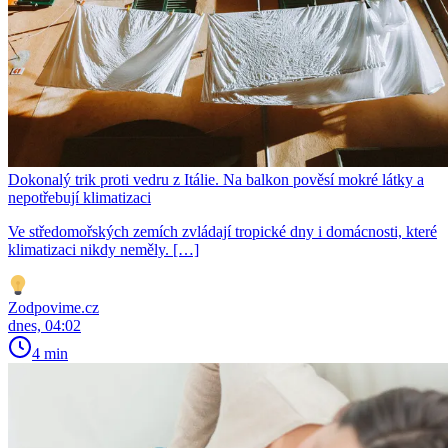
Dokonalý trik proti vedru z Itálie. Na balkon pověsí mokré látky a
nepotřebují klimatizaci
Ve středomořských zemích zvládají tropické dny i domácnosti, které
klimatizaci nikdy neměly. […]
Zodpovime.cz
dnes, 04:02
4 min