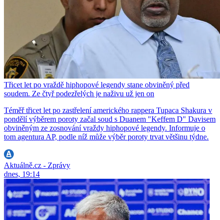
Třicet let po vraždě hiphopové legendy stane obviněný před
soudem. Ze čtyř podezřelých je naživu už jen on
Téměř třicet let po zastřelení amerického rappera Tupaca Shakura v
pondělí výběrem poroty začal soud s Duanem "Keffem D" Davisem
obviněným ze zosnování vraždy hiphopové legendy. Informuje o
tom agentura AP, podle níž může výběr poroty trvat většinu týdne.
Aktuálně.cz - Zprávy
dnes, 19:14