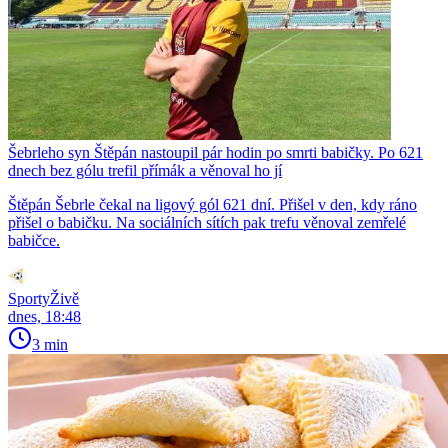
Šebrleho syn Štěpán nastoupil pár hodin po smrti babičky. Po 621
dnech bez gólu trefil přímák a věnoval ho jí
Štěpán Šebrle čekal na ligový gól 621 dní. Přišel v den, kdy ráno
přišel o babičku. Na sociálních sítích pak trefu věnoval zemřelé
babičce.
SportyŽivě
dnes, 18:48
3 min