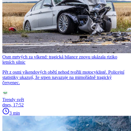
Osm mrtvých za víkend: tragická bilance znovu ukázala riziko
letních silnic
Pět z osmi víkendových obětí nehod tvořili motocyklisté. Policejní
statistiky ukazují, že srpen navazuje na mimořádně tragický
červenec.
Trendy svět
dnes, 17:52
3 min