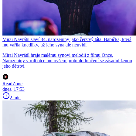
Mirai Navrátil slaví 34. narozeniny jako čerstvý táta. Babička, která
mu vařila knedlíky, už jeho syna ale neuvidí
Mirai Navrátil hraje malému synovi melodii z filmu Once.
Narozeniny v roli otce mu ovšem protnulo loučení se zásadní ženou
jeho dětství.
ReadZone
dnes, 17:53
2 min