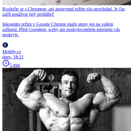
Rozlučte se s Chromem, ani anonymní režim vás neochrání. Je čas
začít používat jiný prohlížeč
Inkognito režim v Google Chrome maže stopy jen na vašem
zařízení. Před Googlem, weby ani poskytovatelem internetu vás
neskryje.
Mobify.cz
dnes, 18:21
5 min