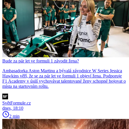
Bude za pár let ve formuli 1 závodit žena?
Ambasadorka Aston Martinu a bývalá závodnice W Series Jessica
Hawkins věří, že se za pár let ve formuli 1 objeví žena. Podporuje
F1 Academy v úsilí vychovávat talentované ženy schopné bojovat o
místa na startovním roštu.
SvětFormule.cz
dnes, 18:10
2 min