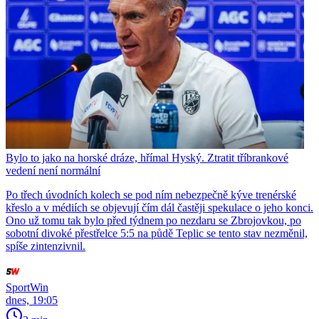
Bylo to jako na horské dráze, hřímal Hyský. Ztratit tříbrankové
vedení není normální
Po třech úvodních kolech se pod ním nebezpečně kýve trenérské
křeslo a v médiích se objevují čím dál častěji spekulace o jeho konci.
Ono už tomu tak bylo před týdnem po nezdaru se Zbrojovkou, po
sobotní divoké přestřelce 5:5 na půdě Teplic se tento stav nezměnil,
spíše zintenzivnil.
SportWin
dnes, 19:05