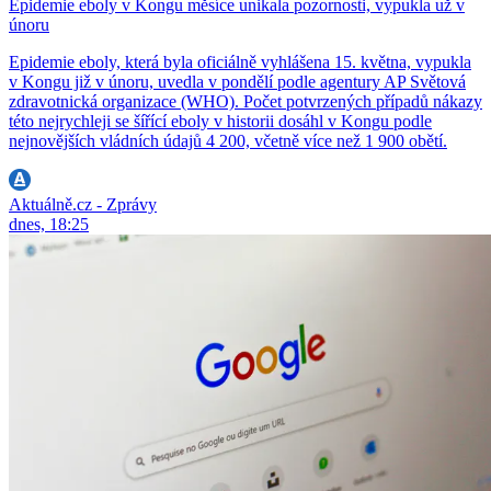
Epidemie eboly v Kongu měsíce unikala pozornosti, vypukla už v
únoru
Epidemie eboly, která byla oficiálně vyhlášena 15. května, vypukla
v Kongu již v únoru, uvedla v pondělí podle agentury AP Světová
zdravotnická organizace (WHO). Počet potvrzených případů nákazy
této nejrychleji se šířící eboly v historii dosáhl v Kongu podle
nejnovějších vládních údajů 4 200, včetně více než 1 900 obětí.
Aktuálně.cz - Zprávy
dnes, 18:25