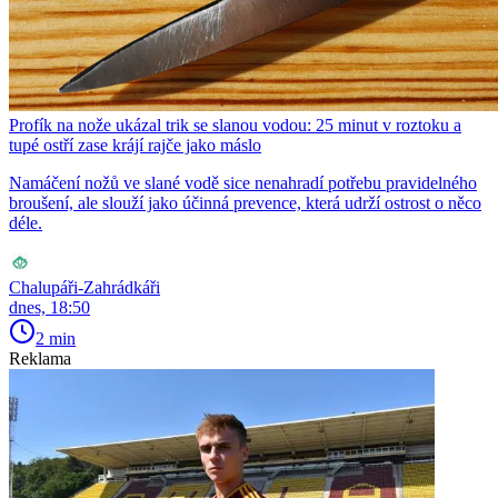
Profík na nože ukázal trik se slanou vodou: 25 minut v roztoku a
tupé ostří zase krájí rajče jako máslo
Namáčení nožů ve slané vodě sice nenahradí potřebu pravidelného
broušení, ale slouží jako účinná prevence, která udrží ostrost o něco
déle.
Chalupáři-Zahrádkáři
dnes, 18:50
2 min
Reklama