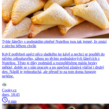
Tyhle šátečky s podmáslím plněné Nutellou jsou tak jemné, že zmizí
z plechu během chvíle
Když potřebuji upéct něco sladkého ke kávě a nechci se pouštět do
ničeho zdlouhavého, sáhnu po těchto podmáslových šátečcích s
Nutellou. Těsto je díky podmáslí a rozpuštěnému máslu hezky
měkké, dobře se s ním pracuje a po upečení zůstává vláčné i druhý
den. Náplň je jednoduchá, ale přesně to na tom doma funguje
nejlépe.
Cooky.cz
dnes, 18:45
4 min