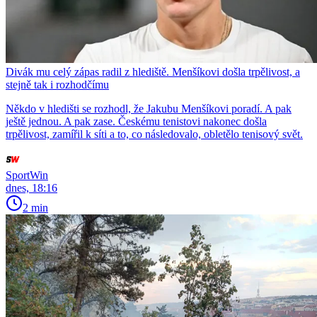
Divák mu celý zápas radil z hlediště. Menšíkovi došla trpělivost, a
stejně tak i rozhodčímu
Někdo v hledišti se rozhodl, že Jakubu Menšíkovi poradí. A pak
ještě jednou. A pak zase. Českému tenistovi nakonec došla
trpělivost, zamířil k síti a to, co následovalo, obletělo tenisový svět.
SportWin
dnes, 18:16
2 min