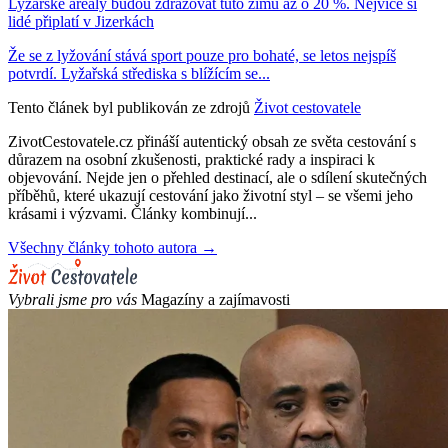
Lyžařské areály budou zdražovat tuto zimu až o 20 %. Nejvíce si
lidé připlatí v Jizerkách
Že se z lyžování stává sport pouze pro bohaté, se letos nejspíš
potvrdí. Lyžařská střediska s blížícím se...
Tento článek byl publikován ze zdrojů
Život cestovatele
ZivotCestovatele.cz přináší autentický obsah ze světa cestování s
důrazem na osobní zkušenosti, praktické rady a inspiraci k
objevování. Nejde jen o přehled destinací, ale o sdílení skutečných
příběhů, které ukazují cestování jako životní styl – se všemi jeho
krásami i výzvami. Články kombinují...
Všechny články tohoto autora →
Vybrali jsme pro vás
Magazíny a zajímavosti