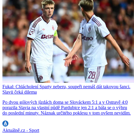
Fukal: Chlácholení Sparty neberu, soupeři nemáš dát takovou šanci.
Slavii čeká dilema
Po dvou gólových jízdách doma se Slováckem 5:1 a v Ostravě 4:0
porazila Slavia na vlastní půdě Pardubice jen 2:1 a bála se o výhru
do poslední minuty. Náznak určitého poklesu v tom ovšem nevidím.
Aktuálně.cz - Sport