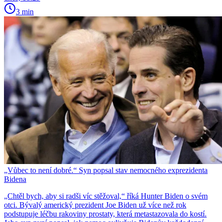
3 min
„Vůbec to není dobré.“ Syn popsal stav nemocného exprezidenta
Bidena
„Chtěl bych, aby si radši víc stěžoval,“ říká Hunter Biden o svém
otci. Bývalý americký prezident Joe Biden už více než rok
podstupuje léčbu rakoviny prostaty, která metastazovala do kostí.