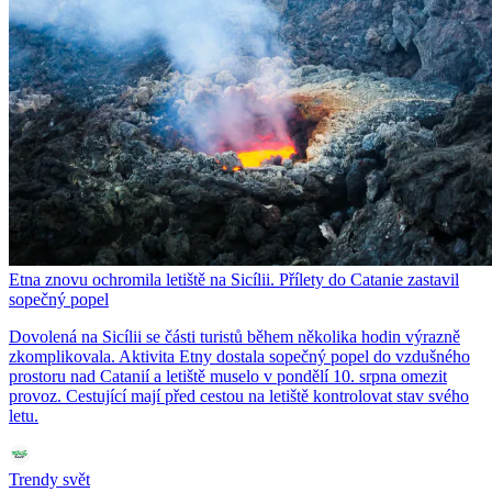
Etna znovu ochromila letiště na Sicílii. Přílety do Catanie zastavil
sopečný popel
Dovolená na Sicílii se části turistů během několika hodin výrazně
zkomplikovala. Aktivita Etny dostala sopečný popel do vzdušného
prostoru nad Catanií a letiště muselo v pondělí 10. srpna omezit
provoz. Cestující mají před cestou na letiště kontrolovat stav svého
letu.
Trendy svět