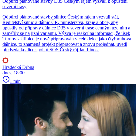
Odpůrci plánované stavby D35 Českým rájem vyzvali k opuštění
severní trasy
Odpůrci plánované stavby silnice Českým rájem vyzvali stát,
Ředitelství silnic a dálnic ČR, ministerstva, kraje a obce, aby
upustily od přípravy dálnice D35 v severní trase cenným územím a
zaměřily se na jižní variantu. Výzva je reakcí na informaci, že úsek
Turnov - Úlibice je nově připravován v celé délce jako čtyřpruhová
dálnice, to znamená projekt přepracovat a znovu projednat, uvedl
předseda koalice spolků SOS Český ráj Jan Piňos.
Hradecká Drbna
dnes, 18:00
1 min