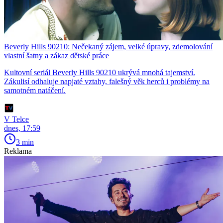
Beverly Hills 90210: Nečekaný zájem, velké úpravy, zdemolování
vlastní šatny a zákaz dětské práce
Kultovní seriál Beverly Hills 90210 ukrývá mnohá tajemství.
Zákulisí odhaluje napjaté vztahy, falešný věk herců i problémy na
samotném natáčení.
V Telce
dnes, 17:59
3 min
Reklama