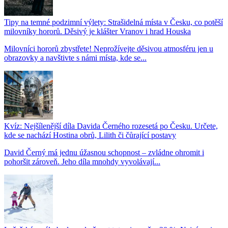
Tipy na temné podzimní výlety: Strašidelná místa v Česku, co potěší
milovníky hororů. Děsivý je klášter Vranov i hrad Houska
Milovníci hororů zbystřete! Neprožívejte děsivou atmosféru jen u
obrazovky a navštivte s námi místa, kde se...
Kvíz: Nejšílenější díla Davida Černého rozesetá po Česku. Určete,
kde se nachází Hostina obrů, Lilith či čůrající postavy
David Černý má jednu úžasnou schopnost – zvládne ohromit i
pohoršit zároveň. Jeho díla mnohdy vyvolávají...