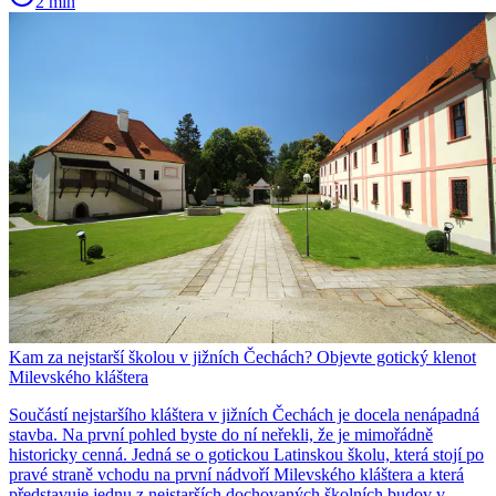
2 min
Kam za nejstarší školou v jižních Čechách? Objevte gotický klenot
Milevského kláštera
Součástí nejstaršího kláštera v jižních Čechách je docela nenápadná
stavba. Na první pohled byste do ní neřekli, že je mimořádně
historicky cenná. Jedná se o gotickou Latinskou školu, která stojí po
pravé straně vchodu na první nádvoří Milevského kláštera a která
představuje jednu z nejstarších dochovaných školních budov v