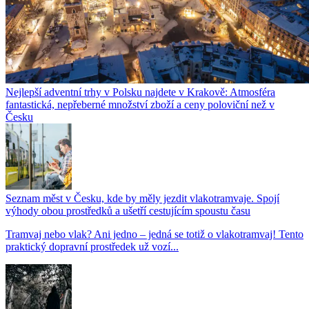
Nejlepší adventní trhy v Polsku najdete v Krakově: Atmosféra
fantastická, nepřeberné množství zboží a ceny poloviční než v
Česku
Seznam měst v Česku, kde by měly jezdit vlakotramvaje. Spojí
výhody obou prostředků a ušetří cestujícím spoustu času
Tramvaj nebo vlak? Ani jedno – jedná se totiž o vlakotramvaj! Tento
praktický dopravní prostředek už vozí...