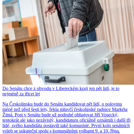
Do Senátu chce z obvodu v Libereckém kraji jen pět lidí, je to
nejméně za třicet let
Na Českolipsku bude do Senátu kandidovat pět lidí, o polovinu
méně než před šesti lety, řekla mluvčí českolipské radnice Markéta
Žitná. Post v Senátu bude už podruhé obhajovat Jiří Vosecký,
tentokrát ale jako nezávislý, kandidaturu oficiálně oznámili i další tři
lidé, svého kandidáta postavili také komunisté. První kolo senátních
voleb se uskuteční spolu s komunálními volbami 9. a 10. října.