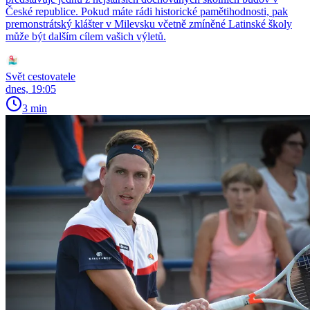
České republice. Pokud máte rádi historické pamětihodnosti, pak
premonstrátský klášter v Milevsku včetně zmíněné Latinské školy
může být dalším cílem vašich výletů.
Svět cestovatele
dnes, 19:05
3 min