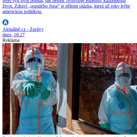
Jeho syn nyní popsal, jak nemoc ovlivňuje Bidenův každodenní
život. Zdraví „ospalého Joea“ je přitom otázka, která už roky hýbe
americkou politikou.
Aktuálně.cz - Zprávy
dnes, 18:27
Reklama