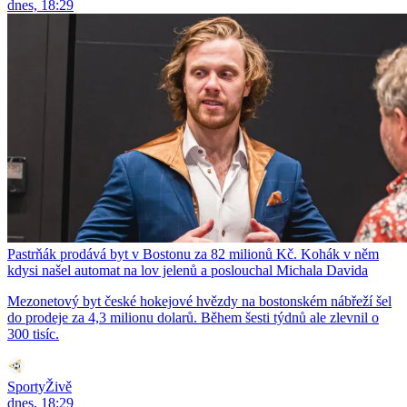
dnes, 18:29
Pastrňák prodává byt v Bostonu za 82 milionů Kč. Kohák v něm
kdysi našel automat na lov jelenů a poslouchal Michala Davida
Mezonetový byt české hokejové hvězdy na bostonském nábřeží šel
do prodeje za 4,3 milionu dolarů. Během šesti týdnů ale zlevnil o
300 tisíc.
SportyŽivě
dnes, 18:29