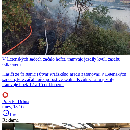
V Letenských sadech začalo hořet, tramvaje jezdily kvůli zásahu
odklonem
Hasiči ze tří stanic i útvar Pražského hradu zasahovali v Letenských
sadech, kde začal hořet porost ve svahu. Kvůli zásahu jezdily
tramvaje linek 12 a 15 odklonem.
Pražská Drbna
dnes, 18:16
1 min
Reklama