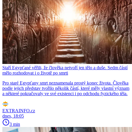
Staří Egypťané věřili, že člověka netvoří jen tělo a duše. Sedm částí
mělo rozhodovat i o životě po smrti
Pro staré Egypťany smrt neznamenala prostý konec života. Člověka
podle jejich představ tvořilo několik částí, které měly vlastní význam
a některé pokračovaly ve své existenci i po odchodu fyzického těla.
EXTRAINFO.cz
dnes, 18:05
3 min