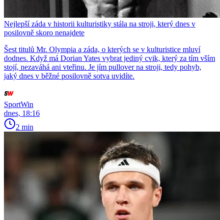
Nejlepší záda v historii kulturistiky stála na stroji, který dnes v
posilovně skoro nenajdete
Šest titulů Mr. Olympia a záda, o kterých se v kulturistice mluví
dodnes. Když má Dorian Yates vybrat jediný cvik, který za tím vším
stojí, nezaváhá ani vteřinu. Je jím pullover na stroji, tedy pohyb,
jaký dnes v běžné posilovně sotva uvidíte.
SportWin
dnes, 18:16
2 min