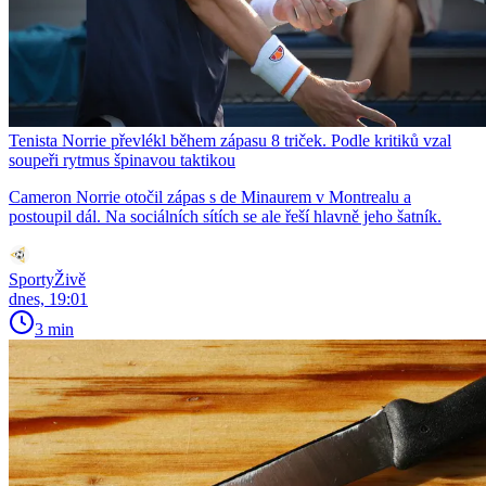
Tenista Norrie převlékl během zápasu 8 triček. Podle kritiků vzal
soupeři rytmus špinavou taktikou
Cameron Norrie otočil zápas s de Minaurem v Montrealu a
postoupil dál. Na sociálních sítích se ale řeší hlavně jeho šatník.
SportyŽivě
dnes, 19:01
3 min