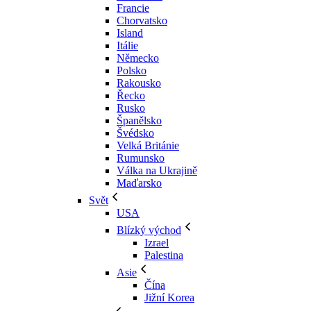
Francie
Chorvatsko
Island
Itálie
Německo
Polsko
Rakousko
Řecko
Rusko
Španělsko
Švédsko
Velká Británie
Rumunsko
Válka na Ukrajině
Maďarsko
Svět
USA
Blízký východ
Izrael
Palestina
Asie
Čína
Jižní Korea