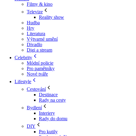
Filmy & kino
Televize
Reality show
Hudba
Hry
Literatura
Výtvarné umění
Divadlo
Digi a stream
Celebrity
Módní policie
Pro pamětníky
Nové tváře
Lifestyle
Cestování
Destinace
Rady na cesty
Bydlení
Interiery
Rady do domu
DIY
Pro kutily