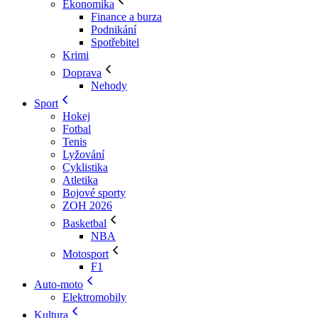
Ekonomika
Finance a burza
Podnikání
Spotřebitel
Krimi
Doprava
Nehody
Sport
Hokej
Fotbal
Tenis
Lyžování
Cyklistika
Atletika
Bojové sporty
ZOH 2026
Basketbal
NBA
Motosport
F1
Auto-moto
Elektromobily
Kultura