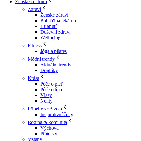
Ženské centrum
Zdraví
Ženské zdraví
Babiččina lékárna
Hubnutí
Duševní zdraví
Wellbeing
Fitness
Jóga a pilates
Módní trendy
Aktuální trendy
Doplňky
Krása
Péče o pleť
Péče o tělo
Vlasy
Nehty
Příběhy ze života
Inspirativní ženy
Rodina & komunita
Výchova
Přátelství
Vztahy