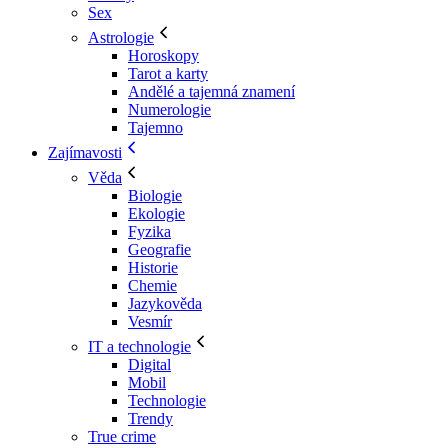
Sex
Astrologie
Horoskopy
Tarot a karty
Andělé a tajemná znamení
Numerologie
Tajemno
Zajímavosti
Věda
Biologie
Ekologie
Fyzika
Geografie
Historie
Chemie
Jazykověda
Vesmír
IT a technologie
Digital
Mobil
Technologie
Trendy
True crime