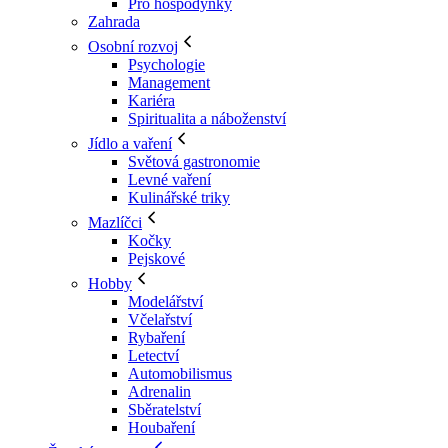
Pro hospodyňky
Zahrada
Osobní rozvoj
Psychologie
Management
Kariéra
Spiritualita a náboženství
Jídlo a vaření
Světová gastronomie
Levné vaření
Kulinářské triky
Mazlíčci
Kočky
Pejskové
Hobby
Modelářství
Včelařství
Rybaření
Letectví
Automobilismus
Adrenalin
Sběratelství
Houbaření