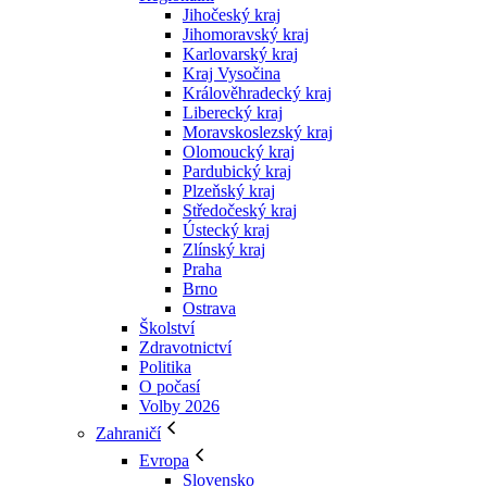
Jihočeský kraj
Jihomoravský kraj
Karlovarský kraj
Kraj Vysočina
Králověhradecký kraj
Liberecký kraj
Moravskoslezský kraj
Olomoucký kraj
Pardubický kraj
Plzeňský kraj
Středočeský kraj
Ústecký kraj
Zlínský kraj
Praha
Brno
Ostrava
Školství
Zdravotnictví
Politika
O počasí
Volby 2026
Zahraničí
Evropa
Slovensko