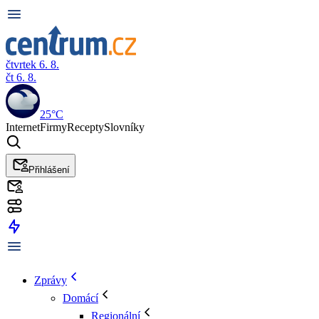
čtvrtek 6. 8.
čt 6. 8.
25°C
Internet
Firmy
Recepty
Slovníky
Přihlášení
Zprávy
Domácí
Regionální