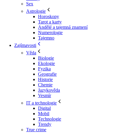
Sex
Astrologie
Horoskopy
Tarot a karty
Andělé a tajemná znamení
Numerologie
Tajemno
Zajímavosti
Věda
Biologie
Ekologie
Fyzika
Geografie
Historie
Chemie
Jazykověda
Vesmír
IT a technologie
Digital
Mobil
Technologie
Trendy
True crime