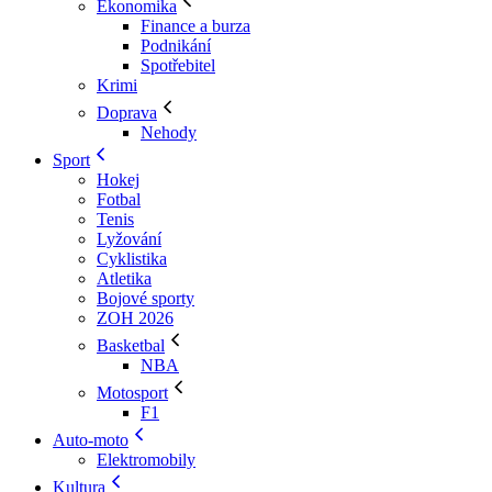
Ekonomika
Finance a burza
Podnikání
Spotřebitel
Krimi
Doprava
Nehody
Sport
Hokej
Fotbal
Tenis
Lyžování
Cyklistika
Atletika
Bojové sporty
ZOH 2026
Basketbal
NBA
Motosport
F1
Auto-moto
Elektromobily
Kultura