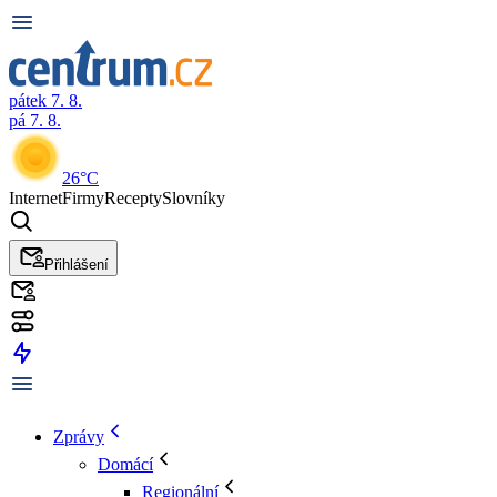
pátek 7. 8.
pá 7. 8.
26°C
Internet
Firmy
Recepty
Slovníky
Přihlášení
Zprávy
Domácí
Regionální