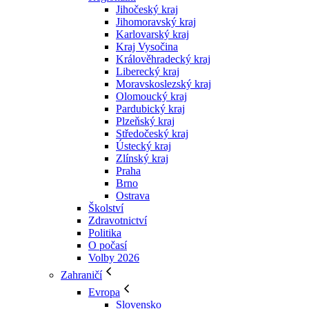
Jihočeský kraj
Jihomoravský kraj
Karlovarský kraj
Kraj Vysočina
Králověhradecký kraj
Liberecký kraj
Moravskoslezský kraj
Olomoucký kraj
Pardubický kraj
Plzeňský kraj
Středočeský kraj
Ústecký kraj
Zlínský kraj
Praha
Brno
Ostrava
Školství
Zdravotnictví
Politika
O počasí
Volby 2026
Zahraničí
Evropa
Slovensko