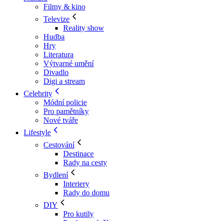
Filmy & kino
Televize
Reality show
Hudba
Hry
Literatura
Výtvarné umění
Divadlo
Digi a stream
Celebrity
Módní policie
Pro pamětníky
Nové tváře
Lifestyle
Cestování
Destinace
Rady na cesty
Bydlení
Interiery
Rady do domu
DIY
Pro kutily