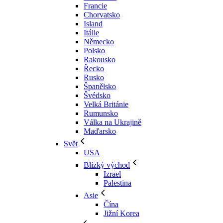
Francie
Chorvatsko
Island
Itálie
Německo
Polsko
Rakousko
Řecko
Rusko
Španělsko
Švédsko
Velká Británie
Rumunsko
Válka na Ukrajině
Maďarsko
Svět
USA
Blízký východ
Izrael
Palestina
Asie
Čína
Jižní Korea