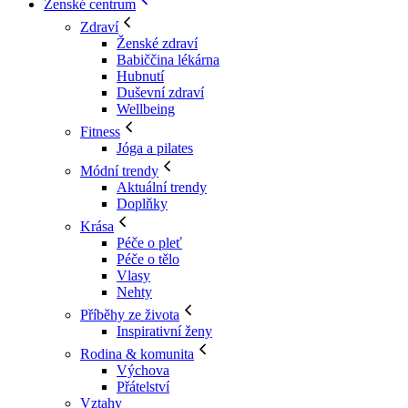
Ženské centrum
Zdraví
Ženské zdraví
Babiččina lékárna
Hubnutí
Duševní zdraví
Wellbeing
Fitness
Jóga a pilates
Módní trendy
Aktuální trendy
Doplňky
Krása
Péče o pleť
Péče o tělo
Vlasy
Nehty
Příběhy ze života
Inspirativní ženy
Rodina & komunita
Výchova
Přátelství
Vztahy