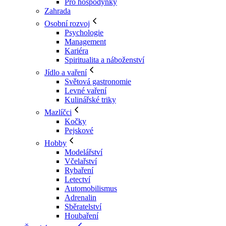
Pro hospodyňky
Zahrada
Osobní rozvoj
Psychologie
Management
Kariéra
Spiritualita a náboženství
Jídlo a vaření
Světová gastronomie
Levné vaření
Kulinářské triky
Mazlíčci
Kočky
Pejskové
Hobby
Modelářství
Včelařství
Rybaření
Letectví
Automobilismus
Adrenalin
Sběratelství
Houbaření