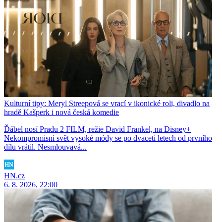
Kulturní tipy: Meryl Streepová se vrací v ikonické roli, divadlo na
hradě Kašperk i nová česká komedie
Ďábel nosí Pradu 2 FILM, režie David Frankel, na Disney+
Nekompromisní svět vysoké módy se po dvaceti letech od prvního
dílu vrátil. Nesmlouvavá...
HN.cz
6. 8. 2026, 22:00