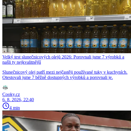
Velký test slunečnicových olejů 2026: Porovnali jsme 7 výrobků a
našli ty nejkvalitnější
Slunečnicový olej patří mezi nejčastěji používané tuky v kuchyních.
Otestovali jsme 7 běžně dostupných výrobků a porovnali je.
Cooky.cz
6. 8. 2026, 22:40
4 min