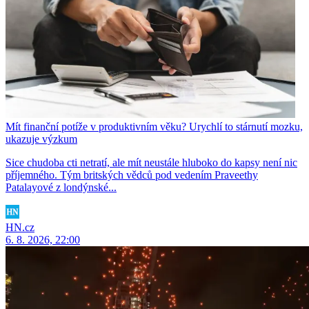
Mít finanční potíže v produktivním věku? Urychlí to stárnutí mozku,
ukazuje výzkum
Sice chudoba cti netratí, ale mít neustále hluboko do kapsy není nic
příjemného. Tým britských vědců pod vedením Praveethy
Patalayové z londýnské...
HN.cz
6. 8. 2026, 22:00