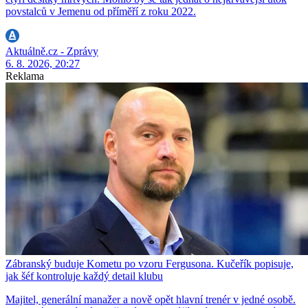
povstalců v Jemenu od příměří z roku 2022.
Aktuálně.cz - Zprávy
6. 8. 2026, 20:27
Reklama
Zábranský buduje Kometu po vzoru Fergusona. Kučeřík popisuje,
jak šéf kontroluje každý detail klubu
Majitel, generální manažer a nově opět hlavní trenér v jedné osobě.