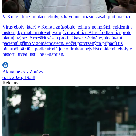
V Kongu hrozí mutace eboly, zdravotníci rozšíří zásah proti nákaze
Virus eboly, který v Kongu způsobuje jednu z nejhorších epidemií v
historii, by mohl mutovat, varují zdravotníci. Afričtí odborníci proto
plánují výrazně rozšířit zásah proti nákaze, včetně vyhledávání
pacientů přímo v domácnostech. Počet potvrzených případů už
překročil 4000 a podle úřadů jde o druhou největší epidemii eboly v
historii, uvedl list The Guardian.
Aktuálně.cz - Zprávy
6. 8. 2026, 19:38
Reklama