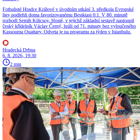
Fotbalisté Hradce Králové v úvodním utkání 3. předkola Evropské
ligy podlehli doma favorizovanému Besiktasi 0:1. V 80. minutě
rozhodl Semih Kilicsoy. Hosté, v jejichž základní sestavě nastoupil
český křídelník Václav Černý, hráli od 71. minuty bez vyloučeného
Kassouma Ouattary. Odveta je na programu za týden v Istanbulu.
Hradecká Drbna
6. 8. 2026, 19:30
2 min