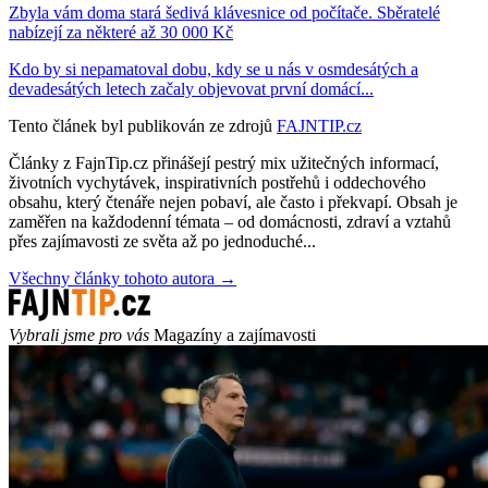
Zbyla vám doma stará šedivá klávesnice od počítače. Sběratelé
nabízejí za některé až 30 000 Kč
Kdo by si nepamatoval dobu, kdy se u nás v osmdesátých a
devadesátých letech začaly objevovat první domácí...
Tento článek byl publikován ze zdrojů
FAJNTIP.cz
Články z FajnTip.cz přinášejí pestrý mix užitečných informací,
životních vychytávek, inspirativních postřehů i oddechového
obsahu, který čtenáře nejen pobaví, ale často i překvapí. Obsah je
zaměřen na každodenní témata – od domácnosti, zdraví a vztahů
přes zajímavosti ze světa až po jednoduché...
Všechny články tohoto autora →
Vybrali jsme pro vás
Magazíny a zajímavosti