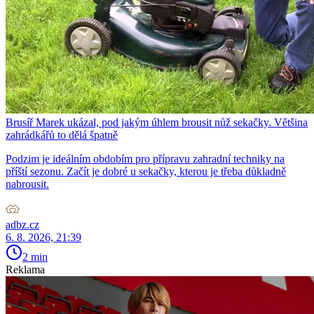
Brusíř Marek ukázal, pod jakým úhlem brousit nůž sekačky. Většina
zahrádkářů to dělá špatně
Podzim je ideálním obdobím pro přípravu zahradní techniky na
příští sezonu. Začít je dobré u sekačky, kterou je třeba důkladně
nabrousit.
adbz.cz
6. 8. 2026, 21:39
2 min
Reklama