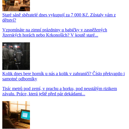
Staré sáně sběratelé dnes vykupují za 7 000 Kč. Zůstaly vám z
dětství?
Vzpomínáte na zimní prázdniny u babičky v zasněžených
Jizerských horách nebo Krkonoších? V koutě staré...
Kolik dnes bere horník u nás a kolik v zahraničí? Číslo překvapilo i
samotné odborníky
Tisíc metrů pod zemí, v prachu a horku, pod neustálým rizikem
závalu. Práce, která ještě před pár dekádami...