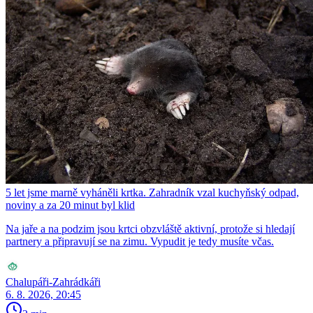
5 let jsme marně vyháněli krtka. Zahradník vzal kuchyňský odpad,
noviny a za 20 minut byl klid
Na jaře a na podzim jsou krtci obzvláště aktivní, protože si hledají
partnery a připravují se na zimu. Vypudit je tedy musíte včas.
Chalupáři-Zahrádkáři
6. 8. 2026, 20:45