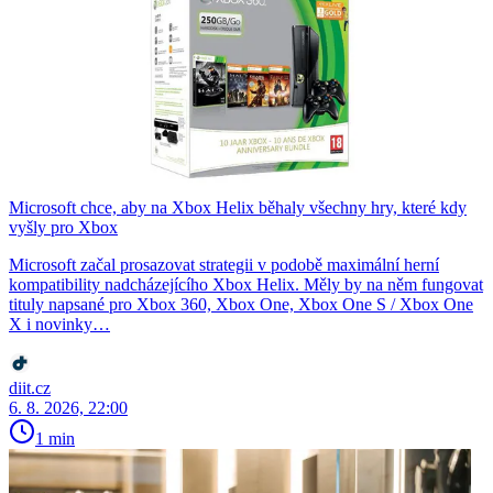
Microsoft chce, aby na Xbox Helix běhaly všechny hry, které kdy
vyšly pro Xbox
Microsoft začal prosazovat strategii v podobě maximální herní
kompatibility nadcházejícího Xbox Helix. Měly by na něm fungovat
tituly napsané pro Xbox 360, Xbox One, Xbox One S / Xbox One
X i novinky…
diit.cz
6. 8. 2026, 22:00
1 min