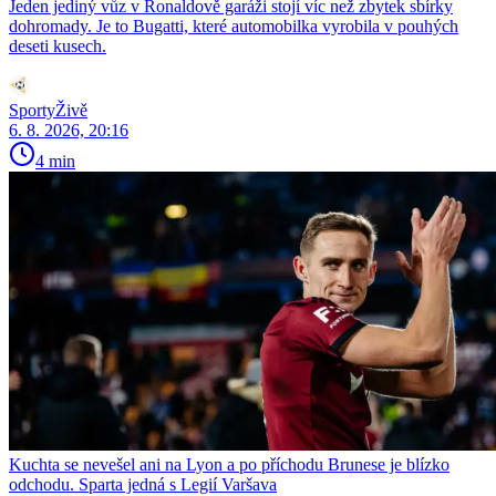
Jeden jediný vůz v Ronaldově garáži stojí víc než zbytek sbírky
dohromady. Je to Bugatti, které automobilka vyrobila v pouhých
deseti kusech.
SportyŽivě
6. 8. 2026, 20:16
4 min
Kuchta se nevešel ani na Lyon a po příchodu Brunese je blízko
odchodu. Sparta jedná s Legií Varšava