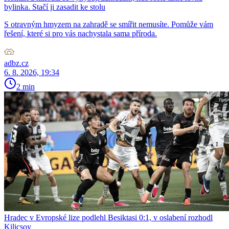
bylinka. Stačí ji zasadit ke stolu
S otravným hmyzem na zahradě se smířit nemusíte. Pomůže vám
řešení, které si pro vás nachystala sama příroda.
adbz.cz
6. 8. 2026, 19:34
2 min
Hradec v Evropské lize podlehl Besiktasi 0:1, v oslabení rozhodl
Kilicsoy