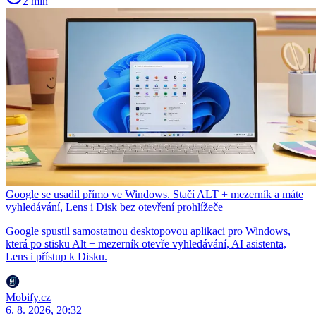
2 min
Google se usadil přímo ve Windows. Stačí ALT + mezerník a máte
vyhledávání, Lens i Disk bez otevření prohlížeče
Google spustil samostatnou desktopovou aplikaci pro Windows,
která po stisku Alt + mezerník otevře vyhledávání, AI asistenta,
Lens i přístup k Disku.
Mobify.cz
6. 8. 2026, 20:32