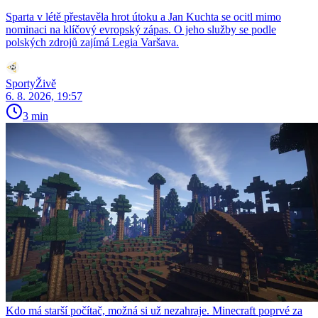
Sparta v létě přestavěla hrot útoku a Jan Kuchta se ocitl mimo
nominaci na klíčový evropský zápas. O jeho služby se podle
polských zdrojů zajímá Legia Varšava.
SportyŽivě
6. 8. 2026, 19:57
3 min
Kdo má starší počítač, možná si už nezahraje. Minecraft poprvé za