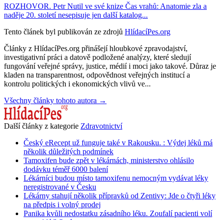
ROZHOVOR. Petr Nutil ve své knize Čas vrahů: Anatomie zla a
naděje 20. století nesepisuje jen další katalog...
Tento článek byl publikován ze zdrojů
HlídacíPes.org
Články z HlídacíPes.org přinášejí hloubkové zpravodajství,
investigativní práci a datově podložené analýzy, které sledují
fungování veřejné správy, justice, médií i moci jako takové. Důraz je
kladen na transparentnost, odpovědnost veřejných institucí a
kontrolu politických i ekonomických vlivů ve...
Všechny články tohoto autora →
Další články z kategorie
Zdravotnictví
Český eRecept už funguje také v Rakousku. : Výdej léků má
několik důležitých podmínek
Tamoxifen bude zpět v lékárnách, ministerstvo ohlásilo
dodávku téměř 6000 balení
Lékárníci budou místo tamoxifenu nemocným vydávat léky
neregistrované v Česku
Lékárny stahují několik přípravků od Zentivy: Jde o čtyři léky
na předpis i volný prodej
Panika kvůli nedostatku zásadního léku. Zoufalí pacienti volí