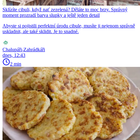
Sklízíte cibuli, když nať zezelená? Děláte to moc brzy. Správný
moment prozradí barva slupky a ještě jeden detail
Abyste si pojistili perfektní úrodu cibule, musíte ji nejenom správně
uskladnit, ale také sklidit. Je to snadné.
Chalupáři-Zahrádkáři
dnes, 12:43
2 min