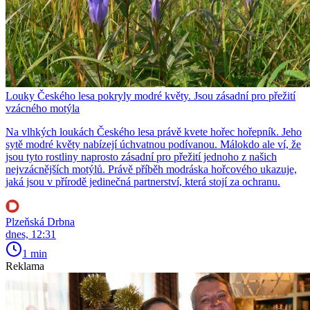
Louky Českého lesa pokryly modré květy. Jsou zásadní pro přežití
vzácného motýla
Na vlhkých loukách Českého lesa právě kvete hořec hořepník. Jeho
sytě modré květy nabízejí úchvatnou podívanou. Málokdo ale ví, že
jsou tyto rostliny naprosto zásadní pro přežití jednoho z našich
nejvzácnějších motýlů. Právě příběh modráska hořcového ukazuje,
jaká jsou v přírodě jedinečná partnerství, která stojí za ochranu.
Plzeňská Drbna
dnes, 12:31
1 min
Reklama