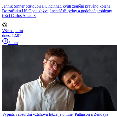
Jannik Sinner odstoupil z Cincinnati kvůli zranění pravého kolena.
Do začátku US Open zbývají necelé tři týdny a podobné problémy
řeší i Carlos Alcaraz.
Vše o sportu
dnes, 12:07
3 min
Vypjatá i absurdní vztahová lekce je online. Pattinson a Zendaya