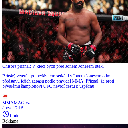
Chisora přiznal: V kleci bych před Jonem Jonesem utekl
Britský veterán po nedávném setkání s Jonem Jonesem odmítl
představu jejich zápasu podle pravidel MMA. Přiznal, že proti
bývalému šampionovi UFC nevidí cestu k úspěchu.
MMAMAG.cz
dnes, 12:16
1 min
Reklama