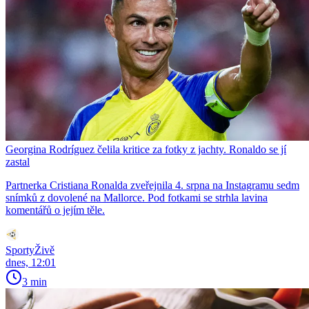
Georgina Rodríguez čelila kritice za fotky z jachty. Ronaldo se jí
zastal
Partnerka Cristiana Ronalda zveřejnila 4. srpna na Instagramu sedm
snímků z dovolené na Mallorce. Pod fotkami se strhla lavina
komentářů o jejím těle.
SportyŽivě
dnes, 12:01
3 min