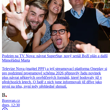
Podzim na TV Nova: návrat SuperStar, nový seriál Boží plán a další
Mimořádná Marta
Televize Nova (majitel PPF) a její streamovací platforma Oneplay si
pro podzimní programové schéma 2026 připravily řadu novinek
plus návrat některých osvědčených formátů, které bodovaly již v
předchozích letech. O řadě z nich jsme informovali již dříve jako
první na trhu, nyní tedy přehledné shrnutí.
Borovan.cz
dnes, 12:30