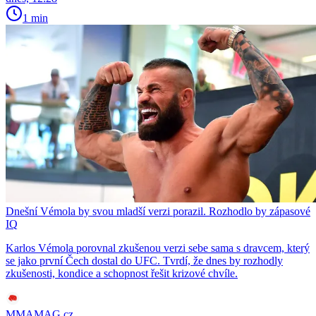
1 min
Dnešní Vémola by svou mladší verzi porazil. Rozhodlo by zápasové
IQ
Karlos Vémola porovnal zkušenou verzi sebe sama s dravcem, který
se jako první Čech dostal do UFC. Tvrdí, že dnes by rozhodly
zkušenosti, kondice a schopnost řešit krizové chvíle.
MMAMAG.cz