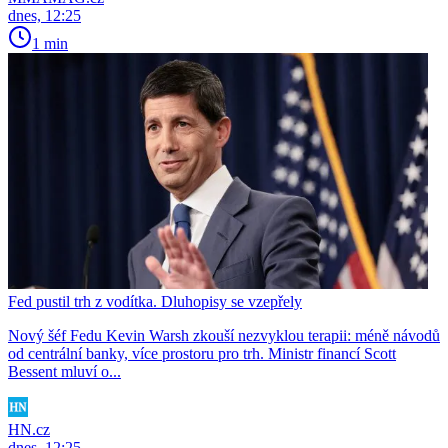
dnes, 12:25
1 min
Fed pustil trh z vodítka. Dluhopisy se vzepřely
Nový šéf Fedu Kevin Warsh zkouší nezvyklou terapii: méně návodů
od centrální banky, více prostoru pro trh. Ministr financí Scott
Bessent mluví o...
HN.cz
dnes, 12:25