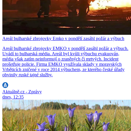
Areál bulharské zbrojovky Emko v pondělí zasáhl požár a výbuch
Areál bulharské zbrojovky EMKO v pondělí zasáhl požár a výbuch.
Uvádí to bulharská média. Areál byl kvůli výbuchu evakuován,
média však zatím neinformují o zraněných či mrtvých. Incident
prošetřuje policie. Firma EMKO využívala sklady v moravských
Vrběticích zničené v roce 2014 výbuchem, ze kterého české úřady
obvinily ruské tajné služby.
Aktuálně.cz - Zprávy
dnes, 12:35