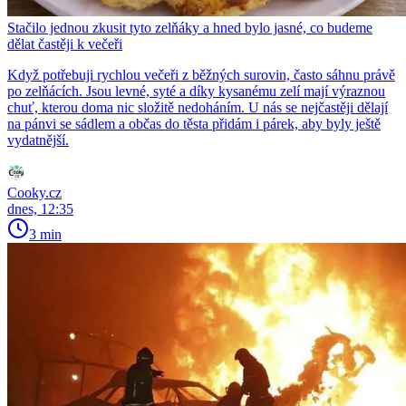
Stačilo jednou zkusit tyto zelňáky a hned bylo jasné, co budeme
dělat častěji k večeři
Když potřebuji rychlou večeři z běžných surovin, často sáhnu právě
po zelňácích. Jsou levné, syté a díky kysanému zelí mají výraznou
chuť, kterou doma nic složitě nedoháním. U nás se nejčastěji dělají
na pánvi se sádlem a občas do těsta přidám i párek, aby byly ještě
vydatnější.
Cooky.cz
dnes, 12:35
3 min