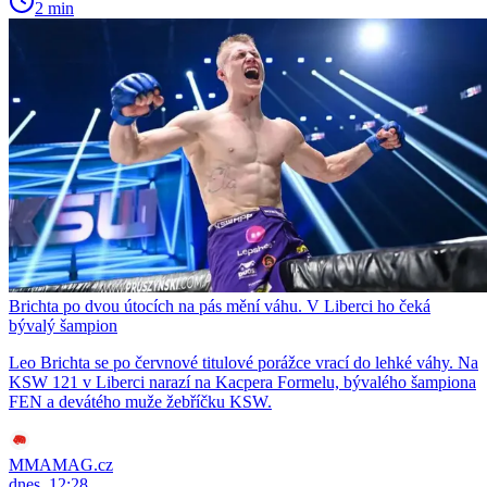
2 min
Brichta po dvou útocích na pás mění váhu. V Liberci ho čeká
bývalý šampion
Leo Brichta se po červnové titulové porážce vrací do lehké váhy. Na
KSW 121 v Liberci narazí na Kacpera Formelu, bývalého šampiona
FEN a devátého muže žebříčku KSW.
MMAMAG.cz
dnes, 12:28