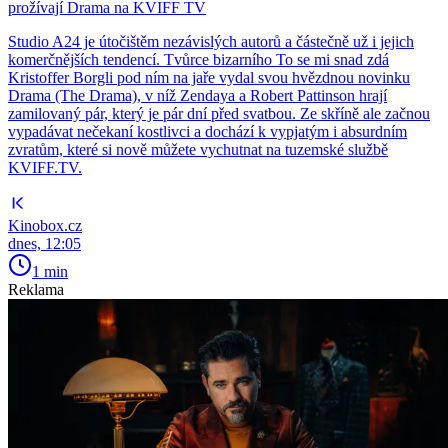
prožívají Drama na KVIFF TV
Studio A24 je útočištěm nezávislých autorů a částečně už i jejich
komerčnějších tendencí. Tvůrce bizarního To se mi snad zdá
Kristoffer Borgli pod ním na jaře vydal svou hvězdnou novinku
Drama (The Drama), v níž Zendaya a Robert Pattinson hrají
zamilovaný pár, který je pár dní před svatbou. Ze skříně ale začnou
vypadávat nečekaní kostlivci a dochází k vypjatým i absurdním
zvratům, které si nově můžete vychutnat na tuzemské službě
KVIFF.TV.
Kinobox.cz
dnes, 12:05
1 min
Reklama