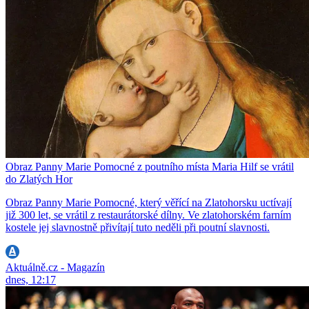
Obraz Panny Marie Pomocné z poutního místa Maria Hilf se vrátil
do Zlatých Hor
Obraz Panny Marie Pomocné, který věřící na Zlatohorsku uctívají
již 300 let, se vrátil z restaurátorské dílny. Ve zlatohorském farním
kostele jej slavnostně přivítají tuto neděli při poutní slavnosti.
Aktuálně.cz - Magazín
dnes, 12:17