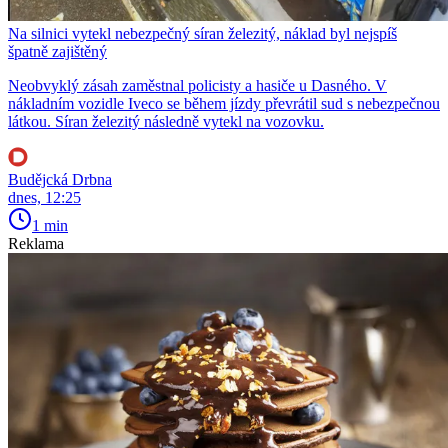
Na silnici vytekl nebezpečný síran železitý, náklad byl nejspíš
špatně zajištěný
Neobvyklý zásah zaměstnal policisty a hasiče u Dasného. V
nákladním vozidle Iveco se během jízdy převrátil sud s nebezpečnou
látkou. Síran železitý následně vytekl na vozovku.
Budějcká Drbna
dnes, 12:25
1 min
Reklama