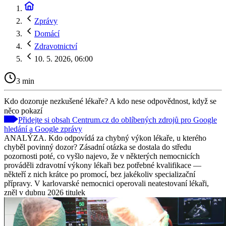
Zprávy
Domácí
Zdravotnictví
10. 5. 2026, 06:00
3 min
Kdo dozoruje nezkušené lékaře? A kdo nese odpovědnost, když se
něco pokazí
Přidejte si obsah Centrum.cz do oblíbených zdrojů pro Google
hledání a Google zprávy
ANALÝZA. Kdo odpovídá za chybný výkon lékaře, u kterého
chyběl povinný dozor? Zásadní otázka se dostala do středu
pozornosti poté, co vyšlo najevo, že v některých nemocnicích
prováděli zdravotní výkony lékaři bez potřebné kvalifikace —
někteří z nich krátce po promocí, bez jakékoliv specializační
přípravy. V karlovarské nemocnici operovali neatestovaní lékaři,
zněl v dubnu 2026 titulek