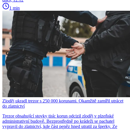
1 min
Zloděj ukradl trezor s 250 000 korunami. Okamžitě zamířil utrácet
do zlatnictví
Trezor obsahující stovky tisíc korun odcizil zloděj v plzeňské
administrativní budově. Bezprostředně po krádeži se pachatel
vypravil do zlatnictví, kde část peněz hned utratil za šperky. Ze