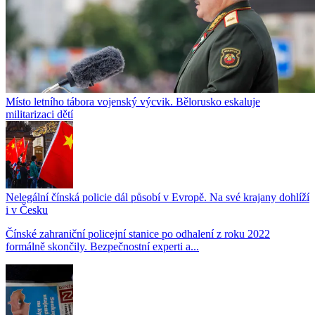
Místo letního tábora vojenský výcvik. Bělorusko eskaluje
militarizaci dětí
Nelegální čínská policie dál působí v Evropě. Na své krajany dohlíží
i v Česku
Čínské zahraniční policejní stanice po odhalení z roku 2022
formálně skončily. Bezpečnostní experti a...