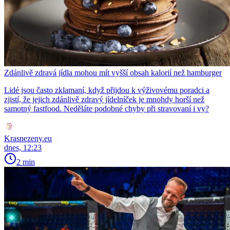
Zdánlivě zdravá jídla mohou mít vyšší obsah kalorií než hamburger
Lidé jsou často zklamaní, když přijdou k výživovému poradci a
zjistí, že jejich zdánlivě zdravý jídelníček je mnohdy horší než
samotný fastfood. Neděláte podobné chyby při stravovaní i vy?
Krasnezeny.eu
dnes, 12:23
2 min