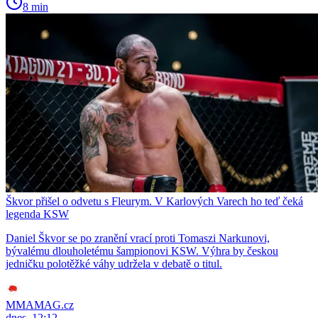
8 min
Škvor přišel o odvetu s Fleurym. V Karlových Varech ho teď čeká
legenda KSW
Daniel Škvor se po zranění vrací proti Tomaszi Narkunovi,
bývalému dlouholetému šampionovi KSW. Výhra by českou
jedničku polotěžké váhy udržela v debatě o titul.
MMAMAG.cz
dnes, 12:12