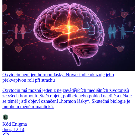
Oxytocin není jen hormon lásky. Nová studie ukazuje jeho
překvapivou roli při strachu
Oxytocin má možná jeden z nejzavádějících mediálních životopisů
ze všech hormonů. Stačí objetí, polibek nebo pohled na dítě a někde
se téměř jistě objeví označení „hormon lásky“. Skutečná biologie je
mnohem méně romantická.
Kód Enigma
dnes, 12:14