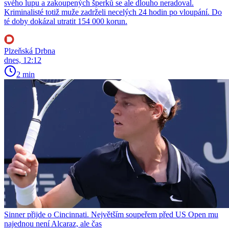
svého lupu a zakoupených šperků se ale dlouho neradoval.
Kriminalisté totiž muže zadrželi necelých 24 hodin po vloupání. Do
té doby dokázal utratit 154 000 korun.
Plzeňská Drbna
dnes, 12:12
2 min
Sinner přijde o Cincinnati. Největším soupeřem před US Open mu
najednou není Alcaraz, ale čas