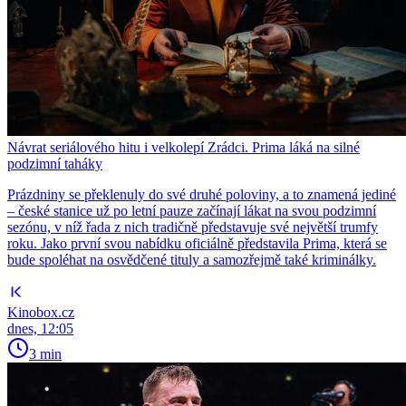
Návrat seriálového hitu i velkolepí Zrádci. Prima láká na silné
podzimní taháky
Prázdniny se překlenuly do své druhé poloviny, a to znamená jediné
– české stanice už po letní pauze začínají lákat na svou podzimní
sezónu, v níž řada z nich tradičně představuje své největší trumfy
roku. Jako první svou nabídku oficiálně představila Prima, která se
bude spoléhat na osvědčené tituly a samozřejmě také kriminálky.
Kinobox.cz
dnes, 12:05
3 min