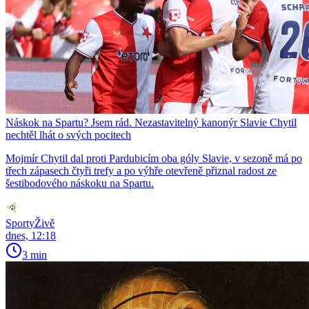
Náskok na Spartu? Jsem rád. Nezastavitelný kanonýr Slavie Chytil
nechtěl lhát o svých pocitech
Mojmír Chytil dal proti Pardubicím oba góly Slavie, v sezoně má po
třech zápasech čtyři trefy a po výhře otevřeně přiznal radost ze
šestibodového náskoku na Spartu.
SportyŽivě
dnes, 12:18
3 min