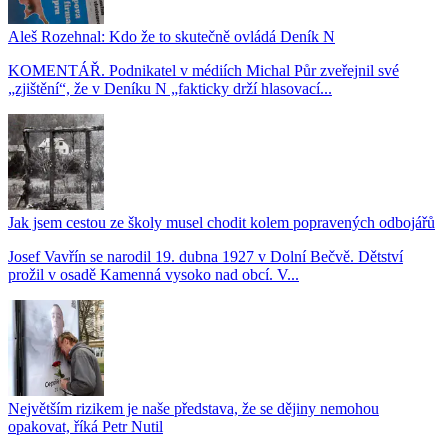
Aleš Rozehnal: Kdo že to skutečně ovládá Deník N
KOMENTÁŘ. Podnikatel v médiích Michal Půr zveřejnil své
„zjištění“, že v Deníku N „fakticky drží hlasovací...
Jak jsem cestou ze školy musel chodit kolem popravených odbojářů
Josef Vavřín se narodil 19. dubna 1927 v Dolní Bečvě. Dětství
prožil v osadě Kamenná vysoko nad obcí. V...
Největším rizikem je naše představa, že se dějiny nemohou
opakovat, říká Petr Nutil