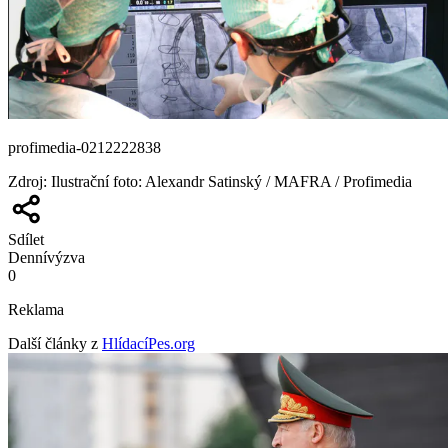
profimedia-0212222838
Zdroj
:
Ilustrační foto: Alexandr Satinský / MAFRA / Profimedia
Sdílet
Denní
výzva
0
Reklama
Další články z
HlídacíPes.org