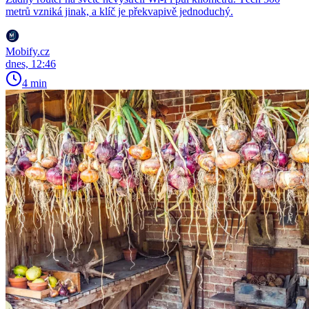
metrů vzniká jinak, a klíč je překvapivě jednoduchý.
Mobify.cz
dnes, 12:46
4 min