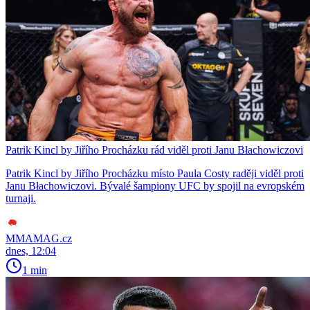
Patrik Kincl by Jiřího Procházku rád viděl proti Janu Błachowiczovi
Patrik Kincl by Jiřího Procházku místo Paula Costy raději viděl proti
Janu Błachowiczovi. Bývalé šampiony UFC by spojil na evropském
turnaji.
MMAMAG.cz
dnes, 12:04
1 min