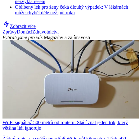
nezvyklá řešení
Oblíbený lék pro ženy čeká dlouhý výpadek: V lékárnách
může chybět déle než půl roku
Zobrazit více
Zprávy
Domácí
Zdravotnictví
Vybrali jsme pro vás
Magazíny a zajímavosti
Wi-Fi signál až 500 metrů od routeru. Stačí znát jeden trik, který
většina lidí ignoruje
Žádný router na světě nevystřelí Wi-Fi půl kilometru. Těch 500