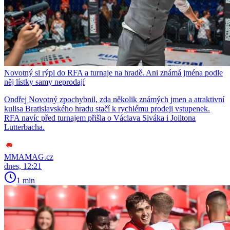
Novotný si rýpl do RFA a turnaje na hradě. Ani známá jména podle
něj lístky samy neprodají
Ondřej Novotný zpochybnil, zda několik známých jmen a atraktivní
kulisa Bratislavského hradu stačí k rychlému prodeji vstupenek.
RFA navíc před turnajem přišla o Václava Siváka i Joiltona
Lutterbacha.
MMAMAG.cz
dnes, 12:21
1 min