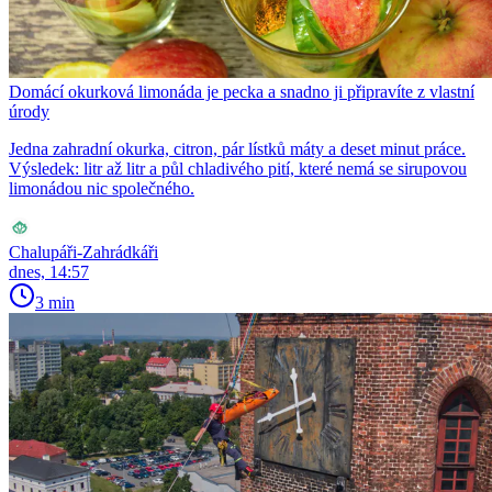
Domácí okurková limonáda je pecka a snadno ji připravíte z vlastní
úrody
Jedna zahradní okurka, citron, pár lístků máty a deset minut práce.
Výsledek: litr až litr a půl chladivého pití, které nemá se sirupovou
limonádou nic společného.
Chalupáři-Zahrádkáři
dnes, 14:57
3 min