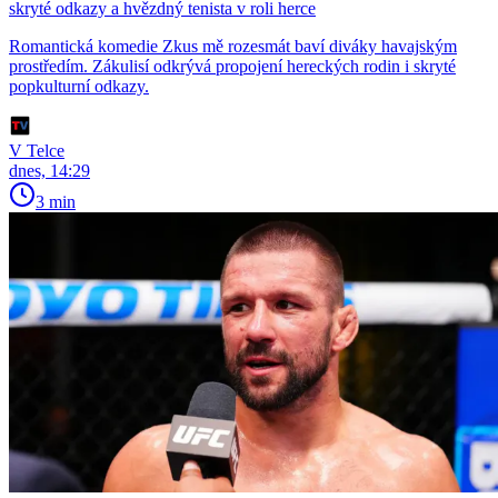
skryté odkazy a hvězdný tenista v roli herce
Romantická komedie Zkus mě rozesmát baví diváky havajským
prostředím. Zákulisí odkrývá propojení hereckých rodin i skryté
popkulturní odkazy.
V Telce
dnes, 14:29
3 min