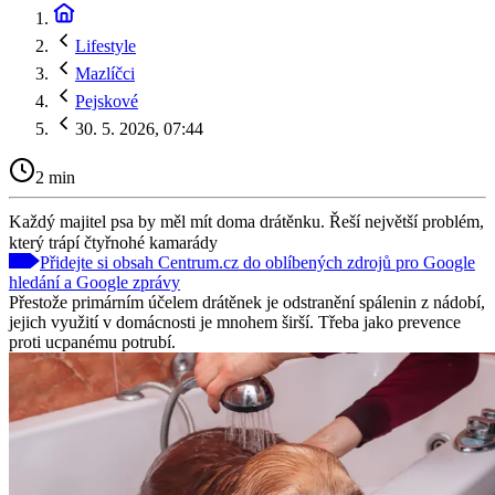
Lifestyle
Mazlíčci
Pejskové
30. 5. 2026, 07:44
2 min
Každý majitel psa by měl mít doma drátěnku. Řeší největší problém,
který trápí čtyřnohé kamarády
Přidejte si obsah Centrum.cz do oblíbených zdrojů pro Google
hledání a Google zprávy
Přestože primárním účelem drátěnek je odstranění spálenin z nádobí,
jejich využití v domácnosti je mnohem širší. Třeba jako prevence
proti ucpanému potrubí.