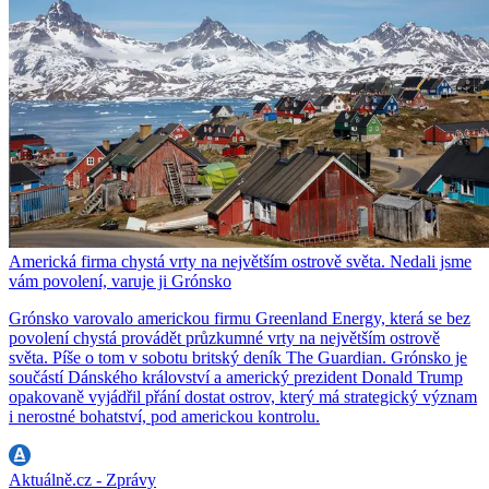
Americká firma chystá vrty na největším ostrově světa. Nedali jsme
vám povolení, varuje ji Grónsko
Grónsko varovalo americkou firmu Greenland Energy, která se bez
povolení chystá provádět průzkumné vrty na největším ostrově
světa. Píše o tom v sobotu britský deník The Guardian. Grónsko je
součástí Dánského království a americký prezident Donald Trump
opakovaně vyjádřil přání dostat ostrov, který má strategický význam
i nerostné bohatství, pod americkou kontrolu.
Aktuálně.cz - Zprávy