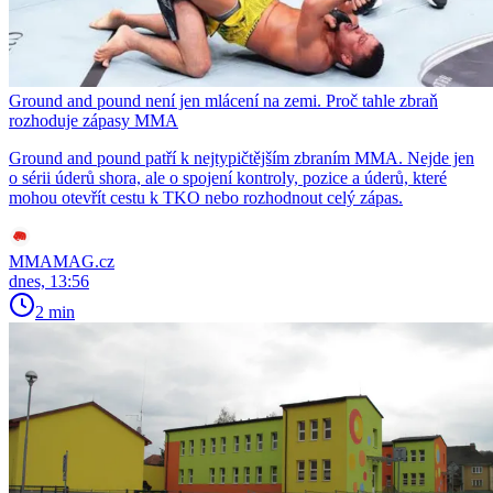
Ground and pound není jen mlácení na zemi. Proč tahle zbraň
rozhoduje zápasy MMA
Ground and pound patří k nejtypičtějším zbraním MMA. Nejde jen
o sérii úderů shora, ale o spojení kontroly, pozice a úderů, které
mohou otevřít cestu k TKO nebo rozhodnout celý zápas.
MMAMAG.cz
dnes, 13:56
2 min