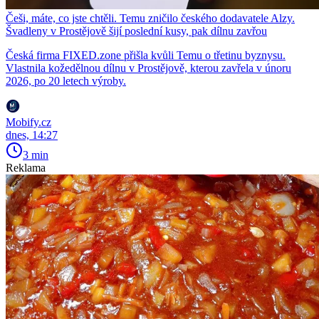
Češi, máte, co jste chtěli. Temu zničilo českého dodavatele Alzy.
Švadleny v Prostějově šijí poslední kusy, pak dílnu zavřou
Česká firma FIXED.zone přišla kvůli Temu o třetinu byznysu.
Vlastnila kožedělnou dílnu v Prostějově, kterou zavřela v únoru
2026, po 20 letech výroby.
Mobify.cz
dnes, 14:27
3 min
Reklama