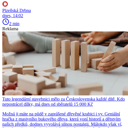
Plzeňská Drbna
dnes, 14:02
2 min
Reklama
Tuto legendární stavebnici mělo za Československa každé dítě. Kdo
nepostrácel dílky, má dnes od sběratelů 15 000 Kč
Možná ji máte na půdě v zaprášené dřevěné krabici i vy. Geniální
hračka z masivního bukového dřeva, která voní historií a dětstvím
našich předků, dodnes vyvolává silnou nostalgii. Málokdo však ví,