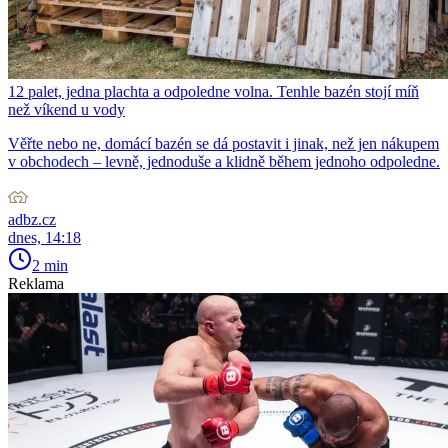
12 palet, jedna plachta a odpoledne volna. Tenhle bazén stojí míň
než víkend u vody
Věřte nebo ne, domácí bazén se dá postavit i jinak, než jen nákupem
v obchodech – levně, jednoduše a klidně během jednoho odpoledne.
adbz.cz
dnes, 14:18
2 min
Reklama