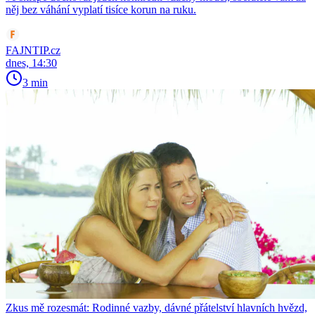
něj bez váhání vyplatí tisíce korun na ruku.
FAJNTIP.cz
dnes, 14:30
3 min
Zkus mě rozesmát: Rodinné vazby, dávné přátelství hlavních hvězd,