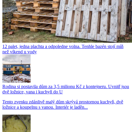
12 palet, jedna plachta a odpoledne volna. Tenhle bazén stojí míň
než víkend u vody
Rodina si postavila dům za 3,5 milionu Kč z kontejneru. Uvnitř jsou
dvě ložnice, vana i kuchyň do U
Tento zvenku zdánlivě malý dům skrývá prostornou kuchyň, dvě
ložnice a koupelnu s vanou. Interiér je laděn...