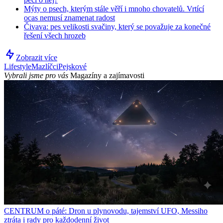
Mýty o psech, kterým stále věří i mnoho chovatelů. Vrtící
ocas nemusí znamenat radost
Čivava: pes velikosti svačiny, který se považuje za konečné
řešení všech hrozeb
Zobrazit více
Lifestyle
Mazlíčci
Pejskové
Vybrali jsme pro vás
Magazíny a zajímavosti
CENTRUM o páté: Dron u plynovodu, tajemství UFO, Messiho
ztráta i rady pro každodenní život