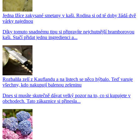
Jedna lžíce zakysané smetany v kaši. Rodina si od té doby žádá dvě
várky najednou
Díky tomuto snadnému tipu si připravíte nejchutnější bramborovou
kaši. Stačí přidat jednu ingredienci a...
Rozbalila zelí z Kauflandu a na listech se něco hýbalo. Teď varuje
všechny, kdo nakupují balenou zeleninu
Dnes si musíte skutečně dávat velký pozor na to, co si kupujete v
obchodech. Tato zákaznice si přinesla...