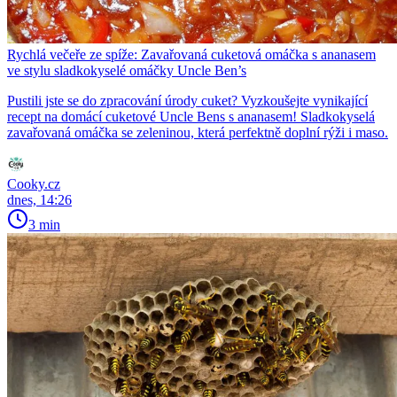
Rychlá večeře ze spíže: Zavařovaná cuketová omáčka s ananasem
ve stylu sladkokyselé omáčky Uncle Ben’s
Pustili jste se do zpracování úrody cuket? Vyzkoušejte vynikající
recept na domácí cuketové Uncle Bens s ananasem! Sladkokyselá
zavařovaná omáčka se zeleninou, která perfektně doplní rýži i maso.
Cooky.cz
dnes, 14:26
3 min