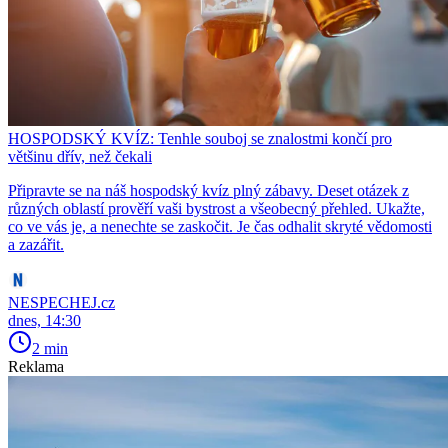
HOSPODSKÝ KVÍZ: Tenhle souboj se znalostmi končí pro
většinu dřív, než čekali
Připravte se na náš hospodský kvíz plný zábavy. Deset otázek z
různých oblastí prověří vaši bystrost a všeobecný přehled. Ukažte,
co ve vás je, a nenechte se zaskočit. Je čas odhalit skryté vědomosti
a zazářit.
NESPECHEJ.cz
dnes, 14:30
2 min
Reklama