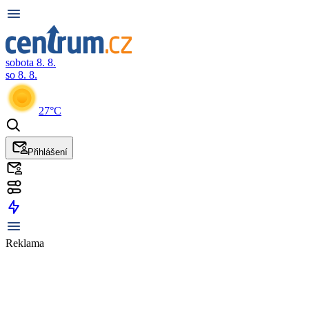
sobota 8. 8.
so 8. 8.
27°C
Přihlášení
Reklama