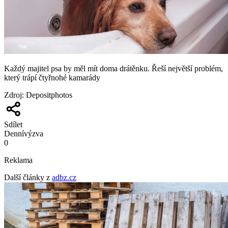
Každý majitel psa by měl mít doma drátěnku. Řeší největší problém,
který trápí čtyřnohé kamarády
Zdroj
:
Depositphotos
Sdílet
Denní
výzva
0
Reklama
Další články z
adbz.cz