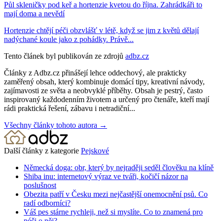
Půl skleničky pod keř a hortenzie kvetou do října. Zahrádkáři to
mají doma a nevědí
Hortenzie chtějí péči obzvlášť v létě, když se jim z květů dělají
nadýchané koule jako z pohádky. Právě...
Tento článek byl publikován ze zdrojů
adbz.cz
Články z Adbz.cz přinášejí lehce oddechový, ale prakticky
zaměřený obsah, který kombinuje domácí tipy, kreativní návody,
zajímavosti ze světa a neobvyklé příběhy. Obsah je pestrý, často
inspirovaný každodenním životem a určený pro čtenáře, kteří mají
rádi praktická řešení, zábavu i netradiční...
Všechny články tohoto autora →
Další články z kategorie
Pejskové
Německá doga: obr, který by nejraději seděl člověku na klíně
Shiba inu: internetový výraz ve tváři, kočičí názor na
poslušnost
Obezita patří v Česku mezi nejčastější onemocnění psů. Co
radí odborníci?
Váš pes stárne rychleji, než si myslíte. Co to znamená pro
péči o něj?