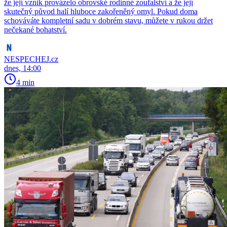
že její vznik provázelo obrovské rodinné zoufalství a že její
skutečný původ halí hluboce zakořeněný omyl. Pokud doma
schováváte kompletní sadu v dobrém stavu, můžete v rukou držet
nečekané bohatství.
NESPECHEJ.cz
dnes, 14:00
4 min