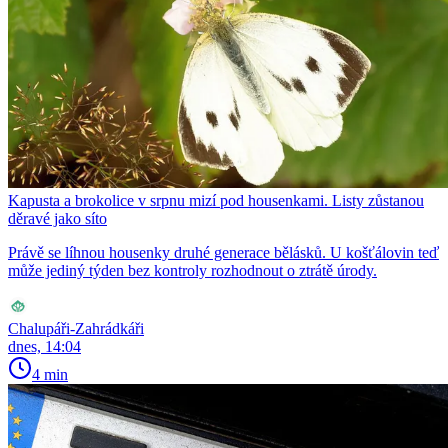
Kapusta a brokolice v srpnu mizí pod housenkami. Listy zůstanou
děravé jako síto
Právě se líhnou housenky druhé generace bělásků. U košťálovin teď
může jediný týden bez kontroly rozhodnout o ztrátě úrody.
Chalupáři-Zahrádkáři
dnes, 14:04
4 min