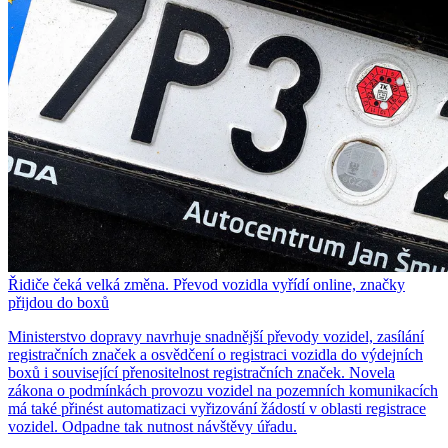
Řidiče čeká velká změna. Převod vozidla vyřídí online, značky
přijdou do boxů
Ministerstvo dopravy navrhuje snadnější převody vozidel, zasílání
registračních značek a osvědčení o registraci vozidla do výdejních
boxů i související přenositelnost registračních značek. Novela
zákona o podmínkách provozu vozidel na pozemních komunikacích
má také přinést automatizaci vyřizování žádostí v oblasti registrace
vozidel. Odpadne tak nutnost návštěvy úřadu.