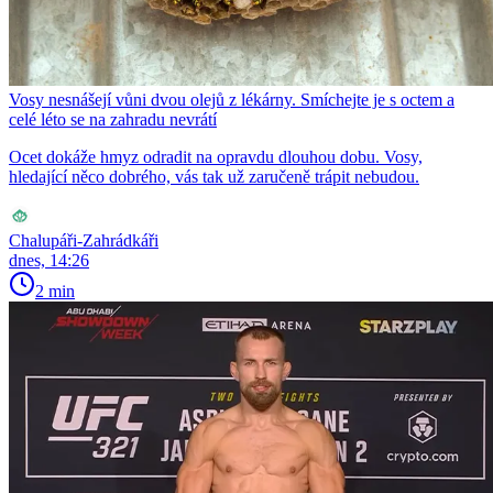
Vosy nesnášejí vůni dvou olejů z lékárny. Smíchejte je s octem a
celé léto se na zahradu nevrátí
Ocet dokáže hmyz odradit na opravdu dlouhou dobu. Vosy,
hledající něco dobrého, vás tak už zaručeně trápit nebudou.
Chalupáři-Zahrádkáři
dnes, 14:26
2 min