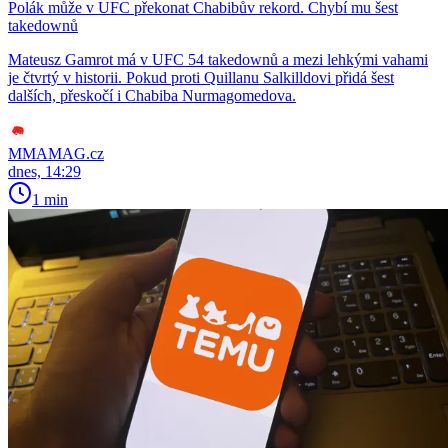
Polák může v UFC překonat Chabibův rekord. Chybí mu šest
takedownů
Mateusz Gamrot má v UFC 54 takedownů a mezi lehkými vahami
je čtvrtý v historii. Pokud proti Quillanu Salkilldovi přidá šest
dalších, přeskočí i Chabiba Nurmagomedova.
MMAMAG.cz
dnes, 14:29
1 min