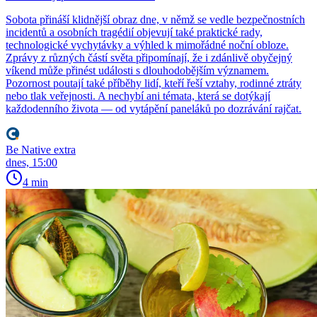
Sobota přináší klidnější obraz dne, v němž se vedle bezpečnostních
incidentů a osobních tragédií objevují také praktické rady,
technologické vychytávky a výhled k mimořádné noční obloze.
Zprávy z různých částí světa připomínají, že i zdánlivě obyčejný
víkend může přinést události s dlouhodobějším významem.
Pozornost poutají také příběhy lidí, kteří řeší vztahy, rodinné ztráty
nebo tlak veřejnosti. A nechybí ani témata, která se dotýkají
každodenního života — od vytápění paneláků po dozrávání rajčat.
Be Native extra
dnes, 15:00
4 min