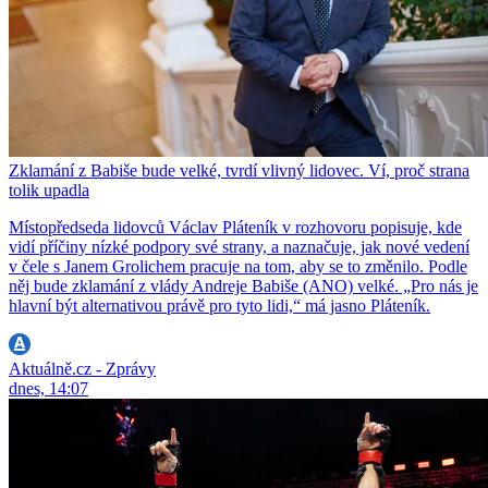
Zklamání z Babiše bude velké, tvrdí vlivný lidovec. Ví, proč strana
tolik upadla
Místopředseda lidovců Václav Pláteník v rozhovoru popisuje, kde
vidí příčiny nízké podpory své strany, a naznačuje, jak nové vedení
v čele s Janem Grolichem pracuje na tom, aby se to změnilo. Podle
něj bude zklamání z vlády Andreje Babiše (ANO) velké. „Pro nás je
hlavní být alternativou právě pro tyto lidi,“ má jasno Pláteník.
Aktuálně.cz - Zprávy
dnes, 14:07