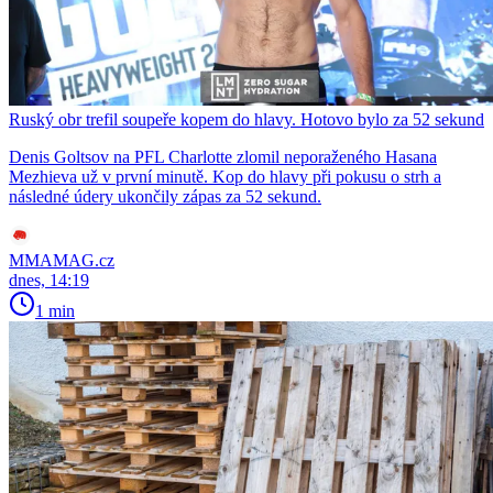
Ruský obr trefil soupeře kopem do hlavy. Hotovo bylo za 52 sekund
Denis Goltsov na PFL Charlotte zlomil neporaženého Hasana
Mezhieva už v první minutě. Kop do hlavy při pokusu o strh a
následné údery ukončily zápas za 52 sekund.
MMAMAG.cz
dnes, 14:19
1 min