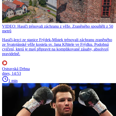
VIDEO: Hasiči trénovali záchranu z věže. Zraněného spouštěli z 50
metrů
Hasiči-lezci ze stanice Frýdek-Místek trénovali záchranu zraněného
ze Svatojánské věže kostela sv. Jana Křtitele ve Frýdku. Podobná
cvičení, která je mají připravit na komplikované zásahy, absolvují
pravidelně.
Ostravská Drbna
dnes, 14:53
1 min