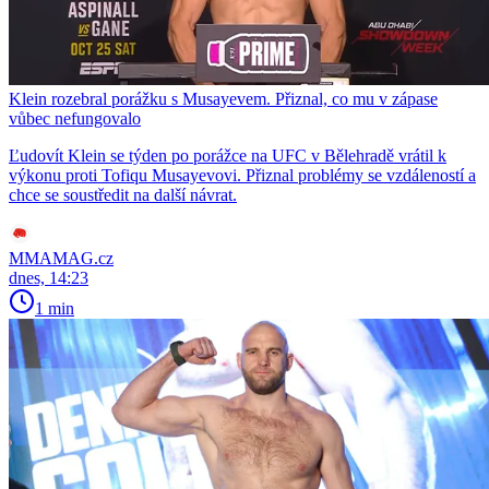
Klein rozebral porážku s Musayevem. Přiznal, co mu v zápase
vůbec nefungovalo
Ľudovít Klein se týden po porážce na UFC v Bělehradě vrátil k
výkonu proti Tofiqu Musayevovi. Přiznal problémy se vzdáleností a
chce se soustředit na další návrat.
MMAMAG.cz
dnes, 14:23
1 min