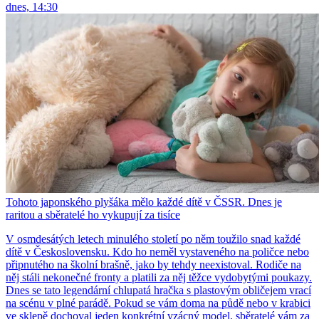
dnes, 14:30
Tohoto japonského plyšáka mělo každé dítě v ČSSR. Dnes je
raritou a sběratelé ho vykupují za tisíce
V osmdesátých letech minulého století po něm toužilo snad každé
dítě v Československu. Kdo ho neměl vystaveného na poličce nebo
připnutého na školní brašně, jako by tehdy neexistoval. Rodiče na
něj stáli nekonečné fronty a platili za něj těžce vydobytými poukazy.
Dnes se tato legendární chlupatá hračka s plastovým obličejem vrací
na scénu v plné parádě. Pokud se vám doma na půdě nebo v krabici
ve sklepě dochoval jeden konkrétní vzácný model, sběratelé vám za