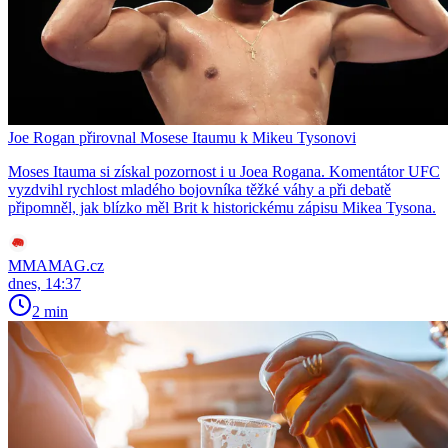
Joe Rogan přirovnal Mosese Itaumu k Mikeu Tysonovi
Moses Itauma si získal pozornost i u Joea Rogana. Komentátor UFC
vyzdvihl rychlost mladého bojovníka těžké váhy a při debatě
připomněl, jak blízko měl Brit k historickému zápisu Mikea Tysona.
MMAMAG.cz
dnes, 14:37
2 min