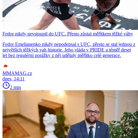
Fedor nikdy nevstoupil do UFC. Přesto zůstal měřítkem těžké váhy
Fedor Emelianenko nikdy nepodepsal s UFC, přesto se stal jednou z
největších těžkých vah historie. Jeho vláda v PRIDE a téměř deset
let bez regulérní porážky z něj udělaly měřítko celé generace.
MMAMAG.cz
dnes, 14:11
2 min