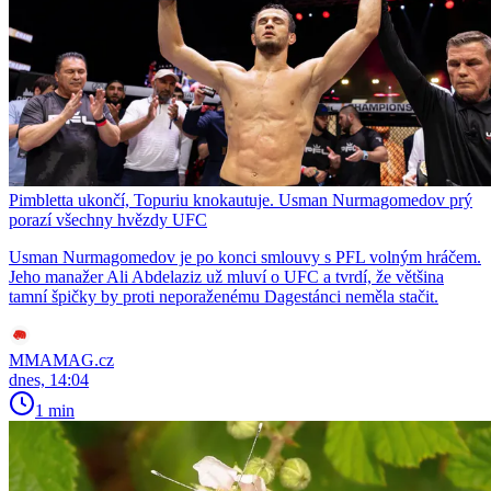
Pimbletta ukončí, Topuriu knokautuje. Usman Nurmagomedov prý
porazí všechny hvězdy UFC
Usman Nurmagomedov je po konci smlouvy s PFL volným hráčem.
Jeho manažer Ali Abdelaziz už mluví o UFC a tvrdí, že většina
tamní špičky by proti neporaženému Dagestánci neměla stačit.
MMAMAG.cz
dnes, 14:04
1 min