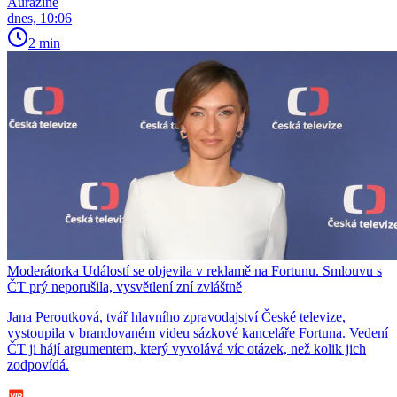
Aurazine
dnes, 10:06
2 min
Moderátorka Událostí se objevila v reklamě na Fortunu. Smlouvu s
ČT prý neporušila, vysvětlení zní zvláštně
Jana Peroutková, tvář hlavního zpravodajství České televize,
vystoupila v brandovaném videu sázkové kanceláře Fortuna. Vedení
ČT ji hájí argumentem, který vyvolává víc otázek, než kolik jich
zodpovídá.