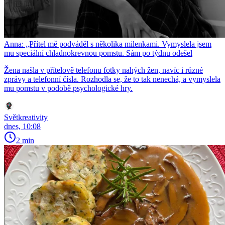
Anna: „Přítel mě podváděl s několika milenkami. Vymyslela jsem
mu speciální chladnokrevnou pomstu. Sám po týdnu odešel
Žena našla v přítelově telefonu fotky nahých žen, navíc i různé
zprávy a telefonní čísla. Rozhodla se, že to tak nenechá, a vymyslela
mu pomstu v podobě psychologické hry.
Světkreativity
dnes, 10:08
2 min