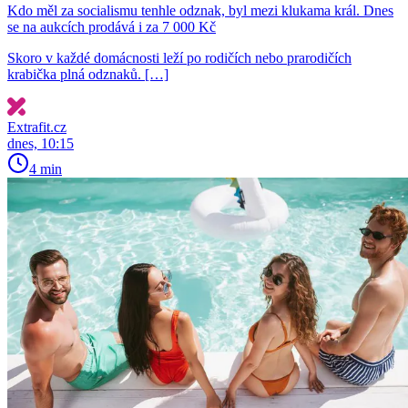
Kdo měl za socialismu tenhle odznak, byl mezi klukama král. Dnes
se na aukcích prodává i za 7 000 Kč
Skoro v každé domácnosti leží po rodičích nebo prarodičích
krabička plná odznaků. […]
Extrafit.cz
dnes, 10:15
4 min