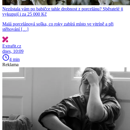
Nezůstala vám po babičce tahle drobnost z porcelánu? Sběratelé ji
vykupují i za 25 000 Kč
Malá porcelánová soška, co roky zabírá místo ve vitríně a při
stěhování […]
Extrafit.cz
dnes, 10:09
4 min
Reklama