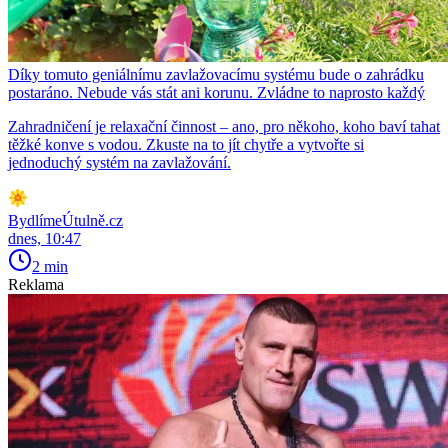
Díky tomuto geniálnímu zavlažovacímu systému bude o zahrádku
postaráno. Nebude vás stát ani korunu. Zvládne to naprosto každý
Zahradničení je relaxační činnost – ano, pro někoho, koho baví tahat
těžké konve s vodou. Zkuste na to jít chytře a vytvořte si
jednoduchý systém na zavlažování.
BydlímeÚtulně.cz
dnes, 10:47
2 min
Reklama