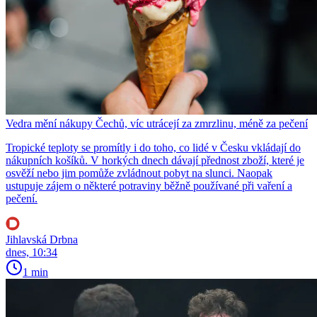
Vedra mění nákupy Čechů, víc utrácejí za zmrzlinu, méně za pečení
Tropické teploty se promítly i do toho, co lidé v Česku vkládají do
nákupních košíků. V horkých dnech dávají přednost zboží, které je
osvěží nebo jim pomůže zvládnout pobyt na slunci. Naopak
ustupuje zájem o některé potraviny běžně používané při vaření a
pečení.
Jihlavská Drbna
dnes, 10:34
1 min