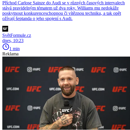
Příchod Carlose Sainze do Audi se v různých časových intervalech
stává pravidelným tématem už dva roky. Williams mu nedokáže
poskytnout konkurenceschopnou či vítěznou techniku, a tak opět
ožívají šeptanda o jeho spojení s Audi.
SvětFormule.cz
dnes, 10:23
1 min
Reklama