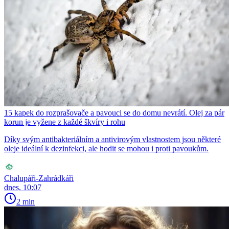
15 kapek do rozprašovače a pavouci se do domu nevrátí. Olej za pár
korun je vyžene z každé škvíry i rohu
Díky svým antibakteriálním a antivirovým vlastnostem jsou některé
oleje ideální k dezinfekci, ale hodit se mohou i proti pavoukům.
Chalupáři-Zahrádkáři
dnes, 10:07
2 min