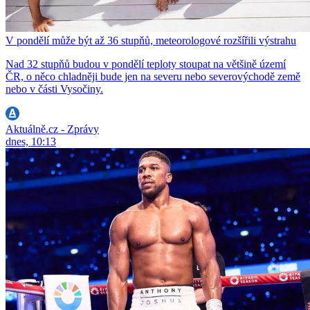
V pondělí může být až 36 stupňů, meteorologové rozšířili výstrahu
Nad 32 stupňů budou v pondělí teploty stoupat na většině území
ČR, o něco chladněji bude jen na severu nebo severovýchodě země
nebo v části Vysočiny.
Aktuálně.cz - Zprávy
dnes, 10:13