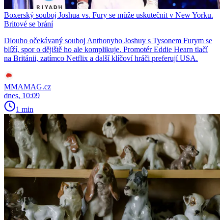
Boxerský souboj Joshua vs. Fury se může uskutečnit v New Yorku.
Britové se brání
Dlouho očekávaný souboj Anthonyho Joshuy s Tysonem Furym se
blíží, spor o dějiště ho ale komplikuje. Promotér Eddie Hearn tlačí
na Británii, zatímco Netflix a další klíčoví hráči preferují USA.
MMAMAG.cz
dnes, 10:09
1 min