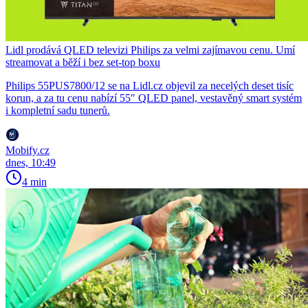
Lidl prodává QLED televizi Philips za velmi zajímavou cenu. Umí
streamovat a běží i bez set-top boxu
Philips 55PUS7800/12 se na Lidl.cz objevil za necelých deset tisíc
korun, a za tu cenu nabízí 55″ QLED panel, vestavěný smart systém
i kompletní sadu tunerů.
Mobify.cz
dnes, 10:49
4 min