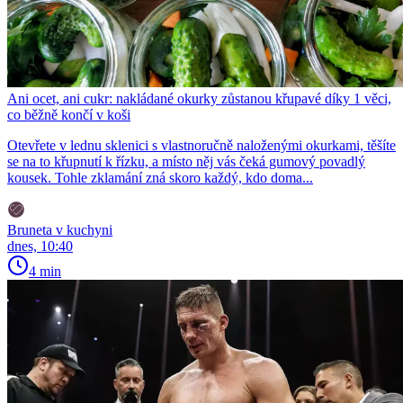
Ani ocet, ani cukr: nakládané okurky zůstanou křupavé díky 1 věci,
co běžně končí v koši
Otevřete v lednu sklenici s vlastnoručně naloženými okurkami, těšíte
se na to křupnutí k řízku, a místo něj vás čeká gumový povadlý
kousek. Tohle zklamání zná skoro každý, kdo doma...
Bruneta v kuchyni
dnes, 10:40
4 min