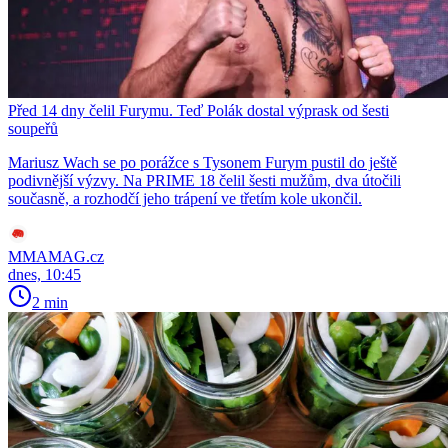
Před 14 dny čelil Furymu. Teď Polák dostal výprask od šesti
soupeřů
Mariusz Wach se po porážce s Tysonem Furym pustil do ještě
podivnější výzvy. Na PRIME 18 čelil šesti mužům, dva útočili
současně, a rozhodčí jeho trápení ve třetím kole ukončil.
MMAMAG.cz
dnes, 10:45
2 min