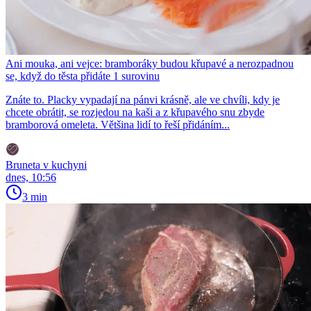
Ani mouka, ani vejce: bramboráky budou křupavé a nerozpadnou
se, když do těsta přidáte 1 surovinu
Znáte to. Placky vypadají na pánvi krásně, ale ve chvíli, kdy je
chcete obrátit, se rozjedou na kaši a z křupavého snu zbyde
bramborová omeleta. Většina lidí to řeší přidáním...
Bruneta v kuchyni
dnes, 10:56
3 min