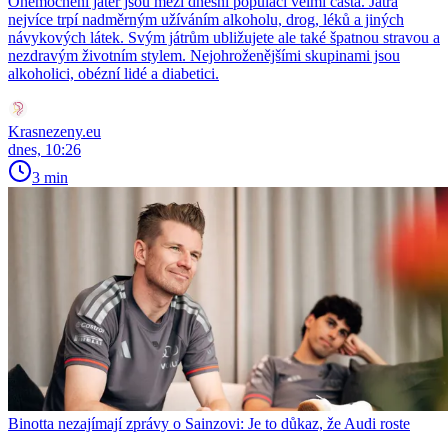
Onemocnění jater jsou mezi dnešní populací velmi častá. Játra
nejvíce trpí nadměrným užíváním alkoholu, drog, léků a jiných
návykových látek. Svým játrům ubližujete ale také špatnou stravou a
nezdravým životním stylem. Nejohroženějšími skupinami jsou
alkoholici, obézní lidé a diabetici.
Krasnezeny.eu
dnes, 10:26
3 min
Binotta nezajímají zprávy o Sainzovi: Je to důkaz, že Audi roste