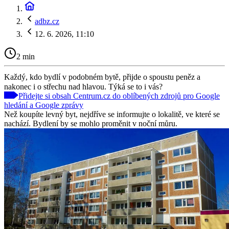
adbz.cz
12. 6. 2026, 11:10
2 min
Každý, kdo bydlí v podobném bytě, přijde o spoustu peněz a
nakonec i o střechu nad hlavou. Týká se to i vás?
Přidejte si obsah Centrum.cz do oblíbených zdrojů pro Google
hledání a Google zprávy
Než koupíte levný byt, nejdříve se informujte o lokalitě, ve které se
nachází. Bydlení by se mohlo proměnit v noční můru.