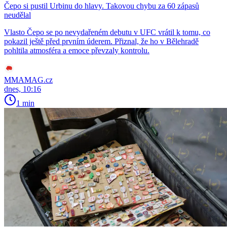
Čepo si pustil Urbinu do hlavy. Takovou chybu za 60 zápasů
neudělal
Vlasto Čepo se po nevydařeném debutu v UFC vrátil k tomu, co
pokazil ještě před prvním úderem. Přiznal, že ho v Bělehradě
pohltila atmosféra a emoce převzaly kontrolu.
MMAMAG.cz
dnes, 10:16
1 min