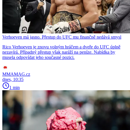
Verhoeven má jasno. Přestup do UFC mu finančně nedává smysl
Rico Verhoeven je znovu volným hráčem a dveře do UFC úplně
nezavírá. Případný přestup však naráží na peníze. Nabídka by
musela odpovídat jeho současné pozici.
MMAMAG.cz
dnes, 10:35
1 min