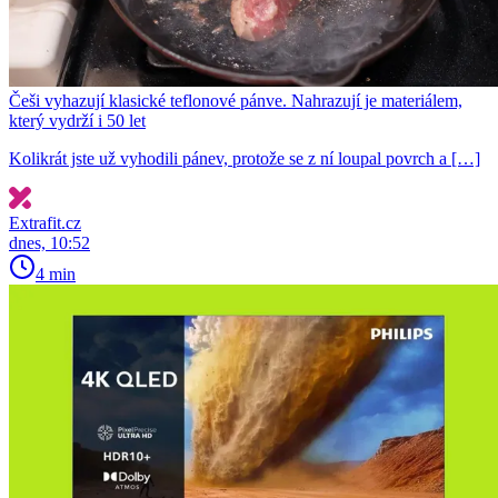
Češi vyhazují klasické teflonové pánve. Nahrazují je materiálem,
který vydrží i 50 let
Kolikrát jste už vyhodili pánev, protože se z ní loupal povrch a […]
Extrafit.cz
dnes, 10:52
4 min