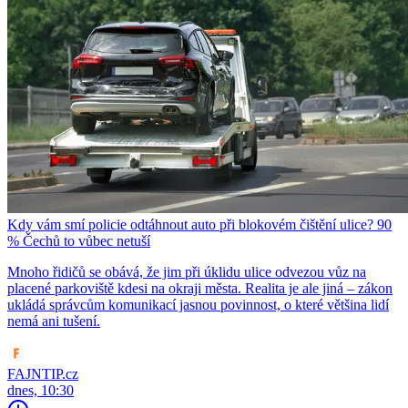
Kdy vám smí policie odtáhnout auto při blokovém čištění ulice? 90
% Čechů to vůbec netuší
Mnoho řidičů se obává, že jim při úklidu ulice odvezou vůz na
placené parkoviště kdesi na okraji města. Realita je ale jiná – zákon
ukládá správcům komunikací jasnou povinnost, o které většina lidí
nemá ani tušení.
FAJNTIP.cz
dnes, 10:30