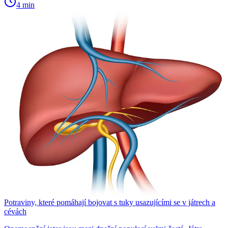
4 min
Potraviny, které pomáhají bojovat s tuky usazujícími se v játrech a
cévách