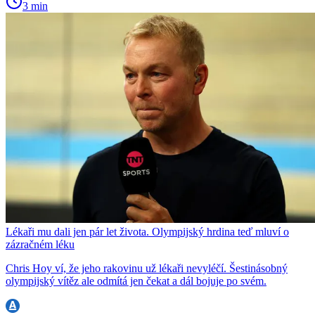
3 min
Lékaři mu dali jen pár let života. Olympijský hrdina teď mluví o
zázračném léku
Chris Hoy ví, že jeho rakovinu už lékaři nevyléčí. Šestinásobný
olympijský vítěz ale odmítá jen čekat a dál bojuje po svém.