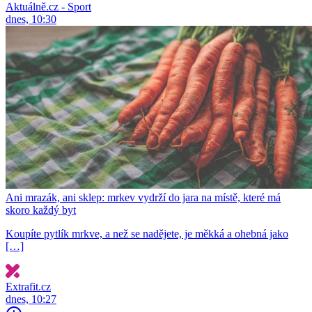
Aktuálně.cz - Sport
dnes, 10:30
Ani mrazák, ani sklep: mrkev vydrží do jara na místě, které má
skoro každý byt
Koupíte pytlík mrkve, a než se nadějete, je měkká a ohebná jako
[…]
Extrafit.cz
dnes, 10:27