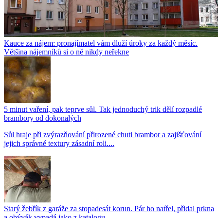
Kauce za nájem: pronajímatel vám dluží úroky za každý měsíc.
Většina nájemníků si o ně nikdy neřekne
5 minut vaření, pak teprve sůl. Tak jednoduchý trik dělí rozpadlé
brambory od dokonalých
Sůl hraje při zvýrazňování přirozené chuti brambor a zajišťování
jejich správné textury zásadní roli....
Starý žebřík z garáže za stopadesát korun. Pár ho natřel, přidal prkna
a obývák vypadá jako z katalogu