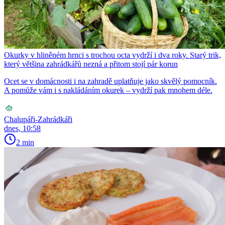
Okurky v hliněném hrnci s trochou octa vydrží i dva roky. Starý trik,
který většina zahrádkářů nezná a přitom stojí pár korun
Ocet se v domácnosti i na zahradě uplatňuje jako skvělý pomocník.
A pomůže vám i s nakládáním okurek – vydrží pak mnohem déle.
Chalupáři-Zahrádkáři
dnes, 10:58
2 min