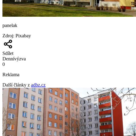
panelak
Zdroj
:
Pixabay
Sdílet
Denní
výzva
0
Reklama
Další články z
adbz.cz