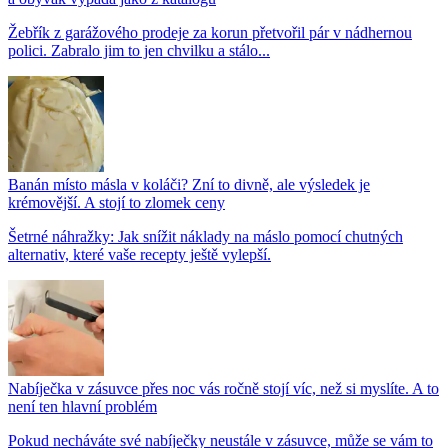
Žebřík z garážového prodeje za korun přetvořil pár v nádhernou
polici. Zabralo jim to jen chvilku a stálo...
Banán místo másla v koláči? Zní to divně, ale výsledek je
krémovější. A stojí to zlomek ceny
Šetrné náhražky: Jak snížit náklady na máslo pomocí chutných
alternativ, které vaše recepty ještě vylepší.
Nabíječka v zásuvce přes noc vás ročně stojí víc, než si myslíte. A to
není ten hlavní problém
Pokud necháváte své nabíječky neustále v zásuvce, může se vám to