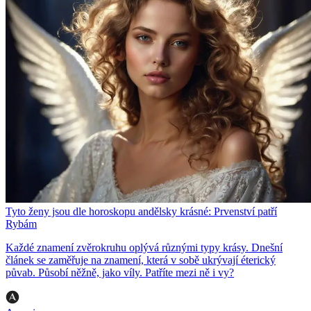
Tyto ženy jsou dle horoskopu andělsky krásné: Prvenství patří
Rybám
Každé znamení zvěrokruhu oplývá různými typy krásy. Dnešní
článek se zaměřuje na znamení, která v sobě ukrývají éterický
půvab. Působí něžně, jako víly. Patříte mezi ně i vy?