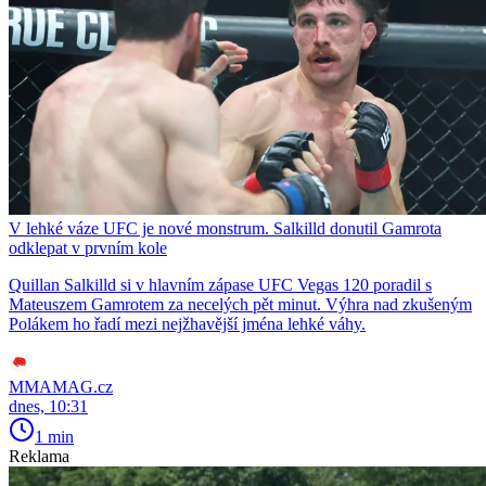
V lehké váze UFC je nové monstrum. Salkilld donutil Gamrota
odklepat v prvním kole
Quillan Salkilld si v hlavním zápase UFC Vegas 120 poradil s
Mateuszem Gamrotem za necelých pět minut. Výhra nad zkušeným
Polákem ho řadí mezi nejžhavější jména lehké váhy.
MMAMAG.cz
dnes, 10:31
1 min
Reklama