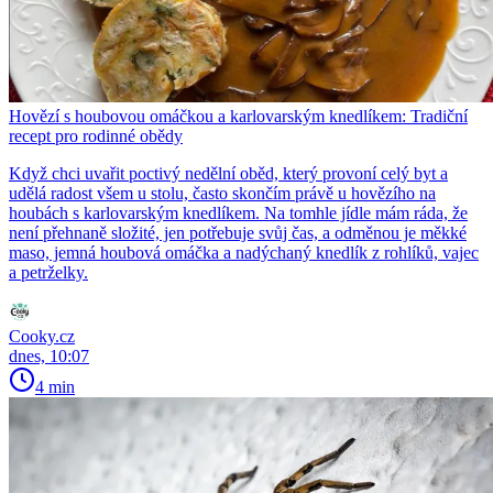
Hovězí s houbovou omáčkou a karlovarským knedlíkem: Tradiční
recept pro rodinné obědy
Když chci uvařit poctivý nedělní oběd, který provoní celý byt a
udělá radost všem u stolu, často skončím právě u hovězího na
houbách s karlovarským knedlíkem. Na tomhle jídle mám ráda, že
není přehnaně složité, jen potřebuje svůj čas, a odměnou je měkké
maso, jemná houbová omáčka a nadýchaný knedlík z rohlíků, vajec
a petrželky.
Cooky.cz
dnes, 10:07
4 min