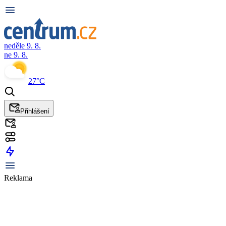
neděle 9. 8.
ne 9. 8.
27°C
Přihlášení
Reklama