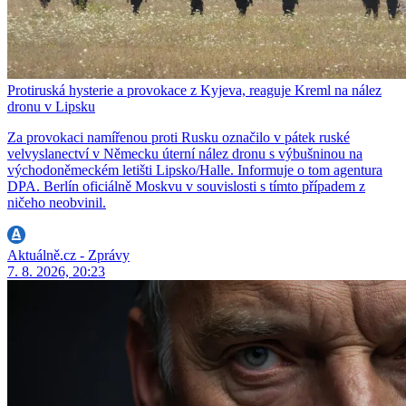
Protiruská hysterie a provokace z Kyjeva, reaguje Kreml na nález
dronu v Lipsku
Za provokaci namířenou proti Rusku označilo v pátek ruské
velvyslanectví v Německu úterní nález dronu s výbušninou na
východoněmeckém letišti Lipsko/Halle. Informuje o tom agentura
DPA. Berlín oficiálně Moskvu v souvislosti s tímto případem z
ničeho neobvinil.
Aktuálně.cz - Zprávy
7. 8. 2026, 20:23