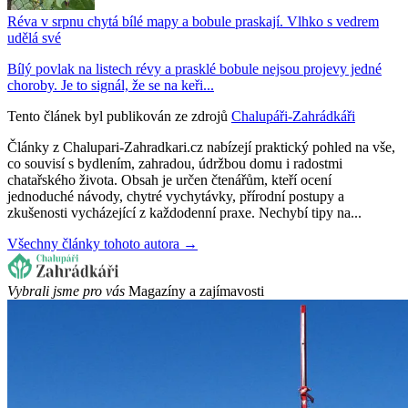
Réva v srpnu chytá bílé mapy a bobule praskají. Vlhko s vedrem
udělá své
Bílý povlak na listech révy a prasklé bobule nejsou projevy jedné
choroby. Je to signál, že se na keři...
Tento článek byl publikován ze zdrojů
Chalupáři-Zahrádkáři
Články z Chalupari-Zahradkari.cz nabízejí praktický pohled na vše,
co souvisí s bydlením, zahradou, údržbou domu i radostmi
chatařského života. Obsah je určen čtenářům, kteří ocení
jednoduché návody, chytré vychytávky, přírodní postupy a
zkušenosti vycházející z každodenní praxe. Nechybí tipy na...
Všechny články tohoto autora →
Vybrali jsme pro vás
Magazíny a zajímavosti