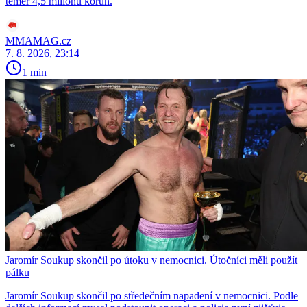
téměř 4,5 milionu korun.
MMAMAG.cz
7. 8. 2026, 23:14
1 min
Jaromír Soukup skončil po útoku v nemocnici. Útočníci měli použít
pálku
Jaromír Soukup skončil po středečním napadení v nemocnici. Podle