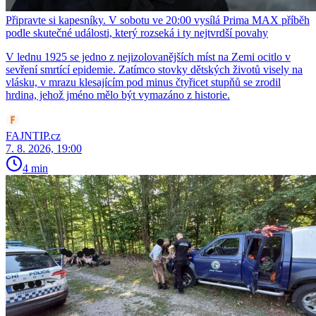
Připravte si kapesníky. V sobotu ve 20:00 vysílá Prima MAX příběh
podle skutečné události, který rozseká i ty nejtvrdší povahy
V lednu 1925 se jedno z nejizolovanějších míst na Zemi ocitlo v
sevření smrtící epidemie. Zatímco stovky dětských životů visely na
vlásku, v mrazu klesajícím pod minus čtyřicet stupňů se zrodil
hrdina, jehož jméno mělo být vymazáno z historie.
FAJNTIP.cz
7. 8. 2026, 19:00
4 min