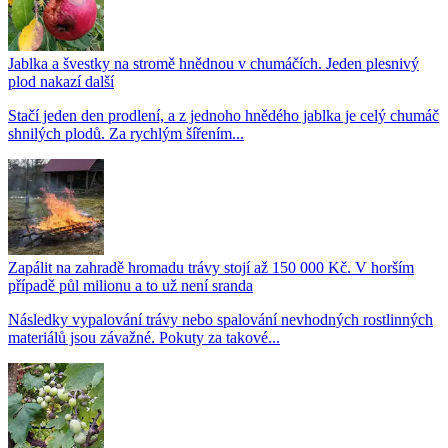
Jablka a švestky na stromě hnědnou v chumáčích. Jeden plesnivý
plod nakazí další
Stačí jeden den prodlení, a z jednoho hnědého jablka je celý chumáč
shnilých plodů. Za rychlým šířením...
Zapálit na zahradě hromadu trávy stojí až 150 000 Kč. V horším
případě půl milionu a to už není sranda
Následky vypalování trávy nebo spalování nevhodných rostlinných
materiálů jsou závažné. Pokuty za takové...