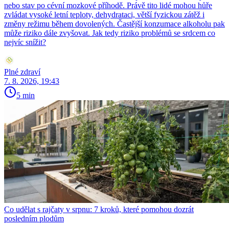
nebo stav po cévní mozkové příhodě. Právě tito lidé mohou hůře
zvládat vysoké letní teploty, dehydrataci, větší fyzickou zátěž i
změny režimu během dovolených. Častější konzumace alkoholu pak
může riziko dále zvyšovat. Jak tedy riziko problémů se srdcem co
nejvíc snížit?
Plné zdraví
7. 8. 2026, 19:43
5 min
Co udělat s rajčaty v srpnu: 7 kroků, které pomohou dozrát
posledním plodům