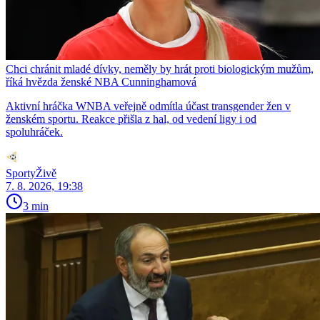
Chci chránit mladé dívky, neměly by hrát proti biologickým mužům,
říká hvězda ženské NBA Cunninghamová
Aktivní hráčka WNBA veřejně odmítla účast transgender žen v
ženském sportu. Reakce přišla z hal, od vedení ligy i od
spoluhráček.
SportyŽivě
7. 8. 2026, 19:38
3 min