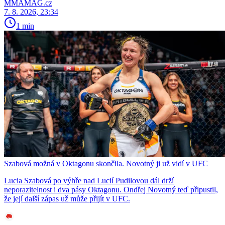
MMAMAG.cz
7. 8. 2026, 23:34
1 min
Szabová možná v Oktagonu skončila. Novotný ji už vidí v UFC
Lucia Szabová po výhře nad Lucií Pudilovou dál drží
neporazitelnost i dva pásy Oktagonu. Ondřej Novotný teď připustil,
že její další zápas už může přijít v UFC.