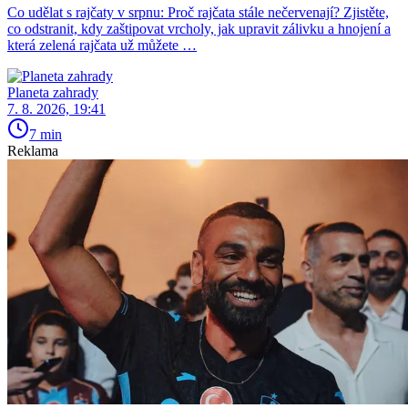
Co udělat s rajčaty v srpnu: Proč rajčata stále nečervenají? Zjistěte,
co odstranit, kdy zaštipovat vrcholy, jak upravit zálivku a hnojení a
která zelená rajčata už můžete …
Planeta zahrady
7. 8. 2026, 19:41
7 min
Reklama