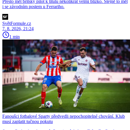
Přesto měl britský pilot k titulu několikrát velmi blízko. Stejně to měl
i se závodním postem u Ferrariho.
SvětFormule.cz
7. 8. 2026, 21:24
1 min
Fanoušci fotbalové Sparty předvedli nepochopitelné chování. Klub
musí zaplatit tučnou pokutu