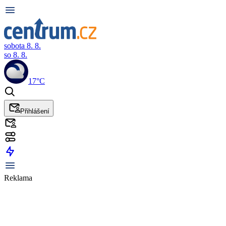
sobota 8. 8.
so 8. 8.
17°C
Přihlášení
Reklama