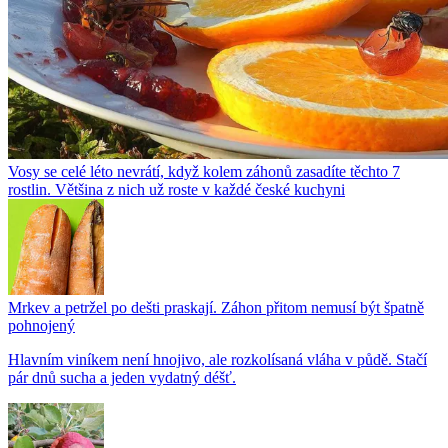
Vosy se celé léto nevrátí, když kolem záhonů zasadíte těchto 7
rostlin. Většina z nich už roste v každé české kuchyni
Mrkev a petržel po dešti praskají. Záhon přitom nemusí být špatně
pohnojený
Hlavním viníkem není hnojivo, ale rozkolísaná vláha v půdě. Stačí
pár dnů sucha a jeden vydatný déšť.