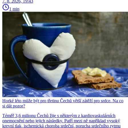
7. 8. 2026, 19:43
1 min
Horké léto může být pro třetinu Čechů větší zátěží pro srdce. Na co
si dát pozor?
Téměř 3,6 milionu Čechů žije s některým z kardiovaskulárních
onemocnění nebo jejich následky. Patří mezi ně například vysoký
krevní tlak, ischemická choroba srdeční, porucha srdečního rytmu