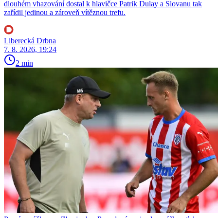
dlouhém vhazování dostal k hlavičce Patrik Dulay a Slovanu tak
zařídil jedinou a zároveň vítěznou trefu.
Liberecká Drbna
7. 8. 2026, 19:24
2 min