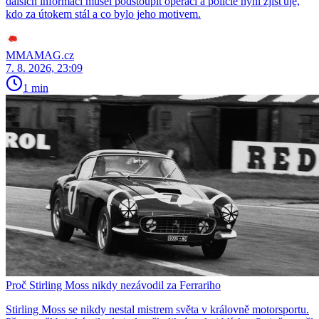
dalších informací musel podstoupit operaci a policie nyní zjišťuje,
kdo za útokem stál a co bylo jeho motivem.
MMAMAG.cz
7. 8. 2026, 23:09
1 min
Proč Stirling Moss nikdy nezávodil za Ferrariho
Stirling Moss se nikdy nestal mistrem světa v královně motorsportu.