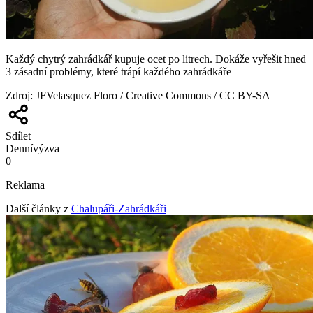
Každý chytrý zahrádkář kupuje ocet po litrech. Dokáže vyřešit hned
3 zásadní problémy, které trápí každého zahrádkáře
Zdroj
:
JFVelasquez Floro / Creative Commons / CC BY-SA
Sdílet
Denní
výzva
0
Reklama
Další články z
Chalupáři-Zahrádkáři