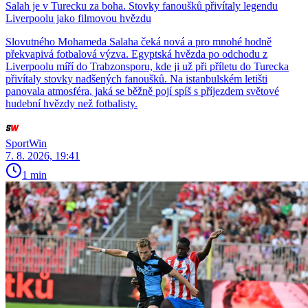
Salah je v Turecku za boha. Stovky fanoušků přivítaly legendu
Liverpoolu jako filmovou hvězdu
Slovutného Mohameda Salaha čeká nová a pro mnohé hodně
překvapivá fotbalová výzva. Egyptská hvězda po odchodu z
Liverpoolu míří do Trabzonsporu, kde ji už při příletu do Turecka
přivítaly stovky nadšených fanoušků. Na istanbulském letišti
panovala atmosféra, jaká se běžně pojí spíš s příjezdem světové
hudební hvězdy než fotbalisty.
SportWin
7. 8. 2026, 19:41
1 min