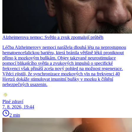
Alzheimerova nemoc: Světlo a zvuk zpomalují průběh
Léčba Alzheimerovy nemoci narážela dlouhá léta na neprostupnou
hematoencefalickou bariéru, která bránila většině léků proniknout
přímo k mozkovým buňkám. Objev takzvané neurostimulace
pomocí blikajícího světla a zvukových impulsů o specifické
frekvenci však přináší zcela nový pohled na možnost regenerace.
Vědci zjistili, že synchronizace mozkových vln na frekvenci 40
Hertzů dokáže stimulovat imunitní buňky v mozku k čištění
nebezpečných usazenin.
Plné zdraví
7. 8. 2026, 19:44
2 min