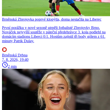
Brněnská Zbrojovka poprvé klopýtla, doma nestačila na Liberec
První porážku v nové sezoně utrpěli fotbalisté Zbrojovky Brno.
Nováček nejvyšší soutěže v páteční předehrávce 3. kola podlehl na
domácím stadionu Liberci 0:1. Hostům zajistil tři body gólem z 61.
minuty Patrik Dulay.
Brněnská Drbna
7. 8. 2026, 19:40
2 min