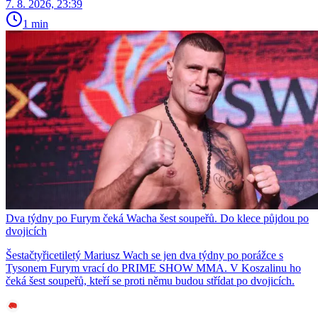
7. 8. 2026, 23:39
1 min
Dva týdny po Furym čeká Wacha šest soupeřů. Do klece půjdou po
dvojicích
Šestačtyřicetiletý Mariusz Wach se jen dva týdny po porážce s
Tysonem Furym vrací do PRIME SHOW MMA. V Koszalinu ho
čeká šest soupeřů, kteří se proti němu budou střídat po dvojicích.