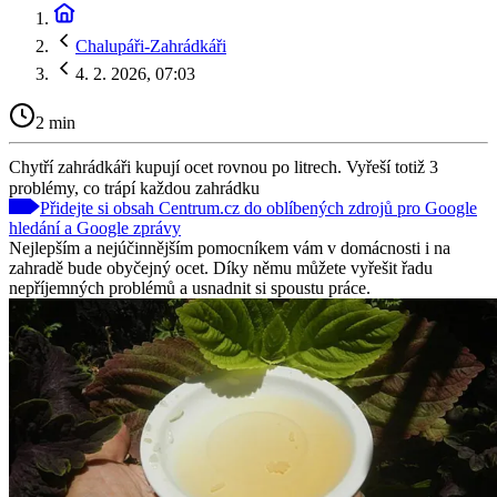
Chalupáři-Zahrádkáři
4. 2. 2026, 07:03
2 min
Chytří zahrádkáři kupují ocet rovnou po litrech. Vyřeší totiž 3
problémy, co trápí každou zahrádku
Přidejte si obsah Centrum.cz do oblíbených zdrojů pro Google
hledání a Google zprávy
Nejlepším a nejúčinnějším pomocníkem vám v domácnosti i na
zahradě bude obyčejný ocet. Díky němu můžete vyřešit řadu
nepříjemných problémů a usnadnit si spoustu práce.