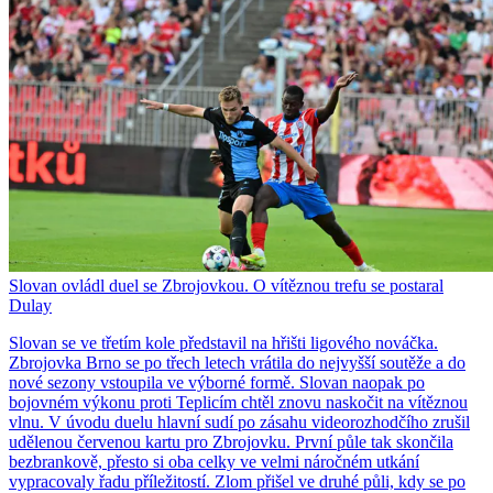
Slovan ovládl duel se Zbrojovkou. O vítěznou trefu se postaral
Dulay
Slovan se ve třetím kole představil na hřišti ligového nováčka.
Zbrojovka Brno se po třech letech vrátila do nejvyšší soutěže a do
nové sezony vstoupila ve výborné formě. Slovan naopak po
bojovném výkonu proti Teplicím chtěl znovu naskočit na vítěznou
vlnu. V úvodu duelu hlavní sudí po zásahu videorozhodčího zrušil
udělenou červenou kartu pro Zbrojovku. První půle tak skončila
bezbrankově, přesto si oba celky ve velmi náročném utkání
vypracovaly řadu příležitostí. Zlom přišel ve druhé půli, kdy se po