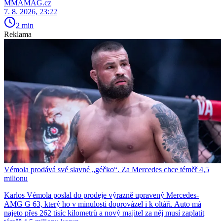
MMAMAG.cz
7. 8. 2026, 23:22
2 min
Reklama
Vémola prodává své slavné „géčko“. Za Mercedes chce téměř 4,5
milionu
Karlos Vémola poslal do prodeje výrazně upravený Mercedes-
AMG G 63, který ho v minulosti doprovázel i k oltáři. Auto má
najeto přes 262 tisíc kilometrů a nový majitel za něj musí zaplatit