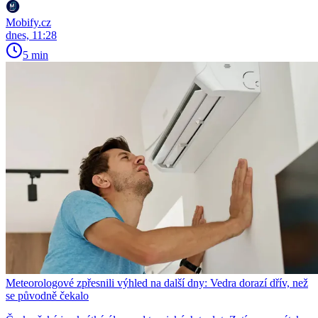
Mobify.cz
dnes, 11:28
5 min
Meteorologové zpřesnili výhled na další dny: Vedra dorazí dřív, než
se původně čekalo