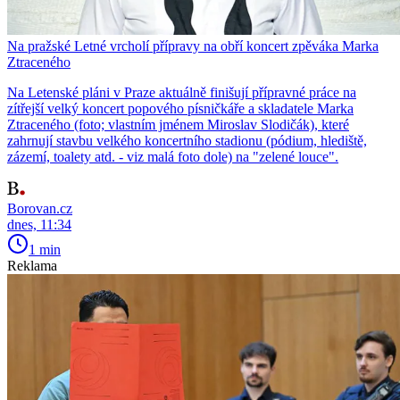
Na pražské Letné vrcholí přípravy na obří koncert zpěváka Marka
Ztraceného
Na Letenské pláni v Praze aktuálně finišují přípravné práce na
zítřejší velký koncert popového písničkáře a skladatele Marka
Ztraceného (foto; vlastním jménem Miroslav Slodičák), které
zahrnují stavbu velkého koncertního stadionu (pódium, hlediště,
zázemí, toalety atd. - viz malá foto dole) na "zelené louce".
Borovan.cz
dnes, 11:34
1 min
Reklama