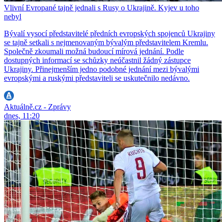
Vlivní Evropané tajně jednali s Rusy o Ukrajině. Kyjev u toho
nebyl
Bývalí vysocí představitelé předních evropských spojenců Ukrajiny
se tajně setkali s nejmenovaným bývalým představitelem Kremlu.
Společně zkoumali možná budoucí mírová jednání. Podle
dostupných informací se schůzky neúčastnil žádný zástupce
Ukrajiny. Přinejmenším jedno podobné jednání mezi bývalými
evropskými a ruskými představiteli se uskutečnilo nedávno.
Aktuálně.cz - Zprávy
dnes, 11:20