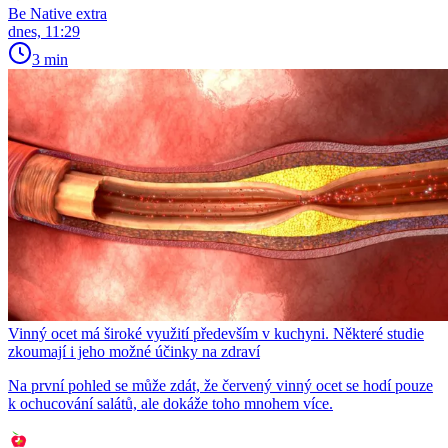
Be Native extra
dnes, 11:29
3 min
Vinný ocet má široké využití především v kuchyni. Některé studie
zkoumají i jeho možné účinky na zdraví
Na první pohled se může zdát, že červený vinný ocet se hodí pouze
k ochucování salátů, ale dokáže toho mnohem více.