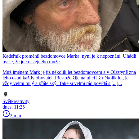
Kadeřník proměnil bezdomovce Marka, nyní je k nepoznání. Uhádli
byste, že jde o stejného muže
Muž jménem Mark je již několik let bezdomovcem a v Olsztyně zná
jeho osud každý obyvatel. Přestože žije na ulici již několik let, je
vždy velmi milý a přátelský. Také si velmi rád povídá s [...]...
Světkreativity
dnes, 11:25
2 min