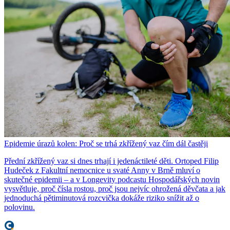
Epidemie úrazů kolen: Proč se trhá zkřížený vaz čím dál častěji
Přední zkřížený vaz si dnes trhají i jedenáctileté děti. Ortoped Filip
Hudeček z Fakultní nemocnice u svaté Anny v Brně mluví o
skutečné epidemii – a v Longevity podcastu Hospodářských novin
vysvětluje, proč čísla rostou, proč jsou nejvíc ohrožená děvčata a jak
jednoduchá pětiminutová rozcvička dokáže riziko snížit až o
polovinu.