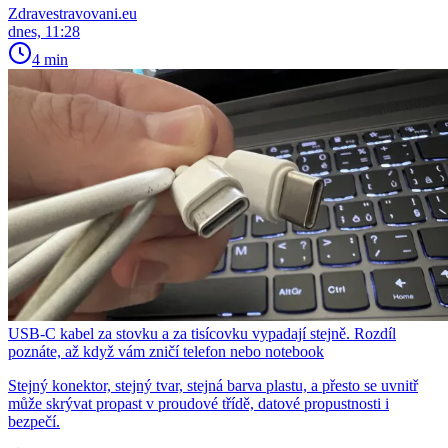
Zdravestravovani.eu
dnes, 11:28
4 min
USB-C kabel za stovku a za tisícovku vypadají stejně. Rozdíl
poznáte, až když vám zničí telefon nebo notebook
Stejný konektor, stejný tvar, stejná barva plastu, a přesto se uvnitř
může skrývat propast v proudové třídě, datové propustnosti i
bezpečí.