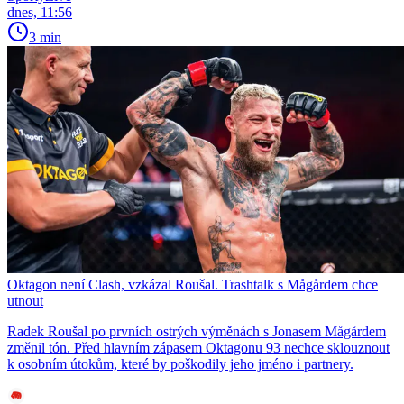
dnes, 11:56
3 min
Oktagon není Clash, vzkázal Roušal. Trashtalk s Mågårdem chce
utnout
Radek Roušal po prvních ostrých výměnách s Jonasem Mågårdem
změnil tón. Před hlavním zápasem Oktagonu 93 nechce sklouznout
k osobním útokům, které by poškodily jeho jméno i partnery.