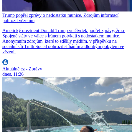
Trump popřel zprávy o nedostatku munice. Zdrojům informací
pohrozil vězením
Americký prezident Donald Trump ve čtvrtek popřel zprávy, že se
Spojené státy ve válce s Íránem potýkají s nedostatkem munice.
Anonymním zdrojům, které to sdělily médiím, v příspěvku na
sociální síti Truth Social pohrozil stíháním a dlouhým pobytem ve
vězení.
Aktuálně.cz - Zprávy
dnes, 11:26