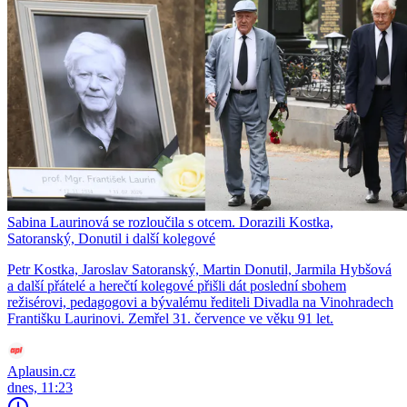
Sabina Laurinová se rozloučila s otcem. Dorazili Kostka,
Satoranský, Donutil i další kolegové
Petr Kostka, Jaroslav Satoranský, Martin Donutil, Jarmila Hybšová
a další přátelé a herečtí kolegové přišli dát poslední sbohem
režisérovi, pedagogovi a bývalému řediteli Divadla na Vinohradech
Františku Laurinovi. Zemřel 31. července ve věku 91 let.
Aplausin.cz
dnes, 11:23