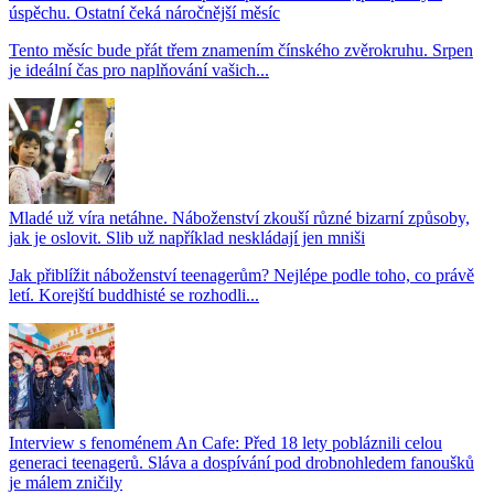
úspěchu. Ostatní čeká náročnější měsíc
Tento měsíc bude přát třem znamením čínského zvěrokruhu. Srpen
je ideální čas pro naplňování vašich...
Mladé už víra netáhne. Náboženství zkouší různé bizarní způsoby,
jak je oslovit. Slib už například neskládají jen mniši
Jak přiblížit náboženství teenagerům? Nejlépe podle toho, co právě
letí. Korejští buddhisté se rozhodli...
Interview s fenoménem An Cafe: Před 18 lety pobláznili celou
generaci teenagerů. Sláva a dospívání pod drobnohledem fanoušků
je málem zničily