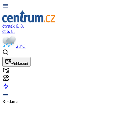
čtvrtek 6. 8.
čt 6. 8.
28°C
Přihlášení
Reklama