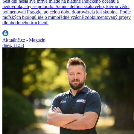
Šest dní nesla své mrtvé mládě na hladině Indického oceánu a
nedovolila, aby se potopilo. Samici delfína skákavého, kterou vědci
pojmenovali Fraggle, po celou dobu doprovázela její skupina. Podle
mořských biologů jde o mimořádně vzácně zdokumentovaný projev
dlouhodobého truchlení.
Aktuálně.cz - Magazín
dnes, 11:53