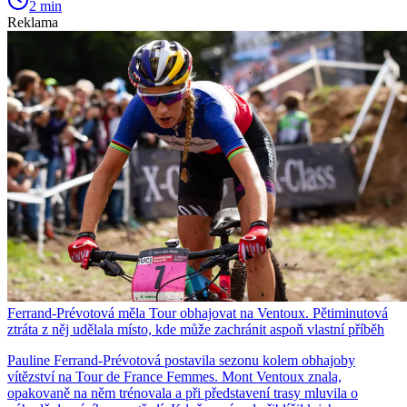
2 min
Reklama
Ferrand-Prévotová měla Tour obhajovat na Ventoux. Pětiminutová
ztráta z něj udělala místo, kde může zachránit aspoň vlastní příběh
Pauline Ferrand-Prévotová postavila sezonu kolem obhajoby
vítězství na Tour de France Femmes. Mont Ventoux znala,
opakovaně na něm trénovala a při představení trasy mluvila o