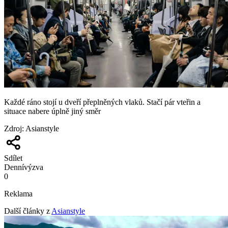
Každé ráno stojí u dveří přeplněných vlaků. Stačí pár vteřin a
situace nabere úplně jiný směr
Zdroj
:
Asianstyle
Sdílet
Denní
výzva
0
Reklama
Další články z
Asianstyle