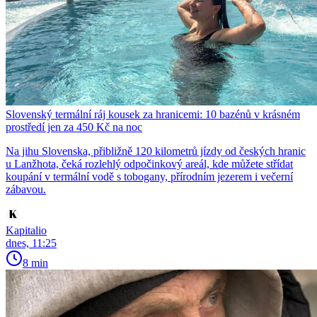
Slovenský termální ráj kousek za hranicemi: 10 bazénů v krásném
prostředí jen za 450 Kč na noc
Na jihu Slovenska, přibližně 120 kilometrů jízdy od českých hranic
u Lanžhota, čeká rozlehlý odpočinkový areál, kde můžete střídat
koupání v termální vodě s tobogany, přírodním jezerem i večerní
zábavou.
Kapitalio
dnes, 11:25
8 min