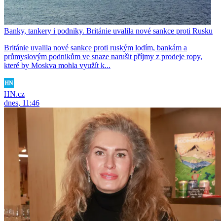
Banky, tankery i podniky. Británie uvalila nové sankce proti Rusku
Británie uvalila nové sankce proti ruským lodím, bankám a
průmyslovým podnikům ve snaze narušit příjmy z prodeje ropy,
které by Moskva mohla využít k...
HN.cz
dnes, 11:46