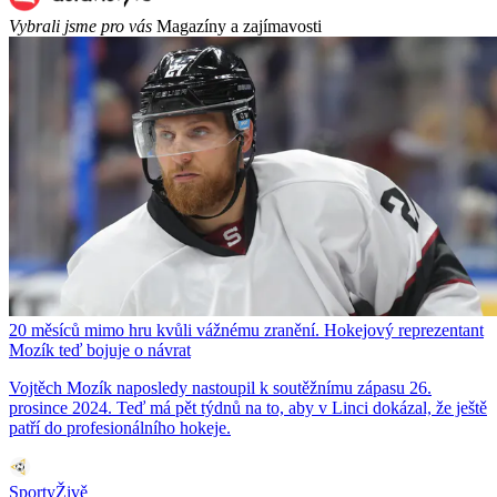
Vybrali jsme pro vás
Magazíny a zajímavosti
20 měsíců mimo hru kvůli vážnému zranění. Hokejový reprezentant
Mozík teď bojuje o návrat
Vojtěch Mozík naposledy nastoupil k soutěžnímu zápasu 26.
prosince 2024. Teď má pět týdnů na to, aby v Linci dokázal, že ještě
patří do profesionálního hokeje.
SportyŽivě