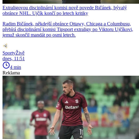
Extraligovou disciplinární komisi nově povede Bičánek, bývalý
obránce NHL. Ujčík končí po letech kritiky
Radim Bičánek, někdejší obránce Ottawy, Chicaga a Columbusu,
přebírá disciplinární komisi Tipsport extraligy po Viktoru Ujčíkovi,
jemuž skončil mandát po osmi letech.
SportyŽivě
dnes, 11:51
4 min
Reklama