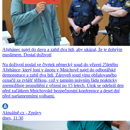
Afghánec najel do davu a zabil dva lidi, aby ukázal, že je dobrým
muslimem. Dostal doživotí
Na doživotí poslal ve čtvrtek německý soud do vězení 25letého
Afghánce, který loni v únoru v Mnichově najel do odborářské
demonstrace a zabil dva lidi. Zároveň soud vinu obžalovaného
označil za zvlášť těžkou, což v tamním právním řádu prakticky
znemožňuje propuštění z vězení po 15 letech. Útok se odehrál den
před začátkem Mnichovské bezpečnostní konference a deset dní
před parlamentními volbami.
Aktuálně.cz - Zprávy
dnes, 11:30