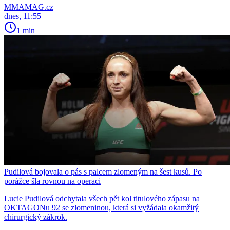
MMAMAG.cz
dnes, 11:55
1 min
Pudilová bojovala o pás s palcem zlomeným na šest kusů. Po
porážce šla rovnou na operaci
Lucie Pudilová odchytala všech pět kol titulového zápasu na
OKTAGONu 92 se zlomeninou, která si vyžádala okamžitý
chirurgický zákrok.