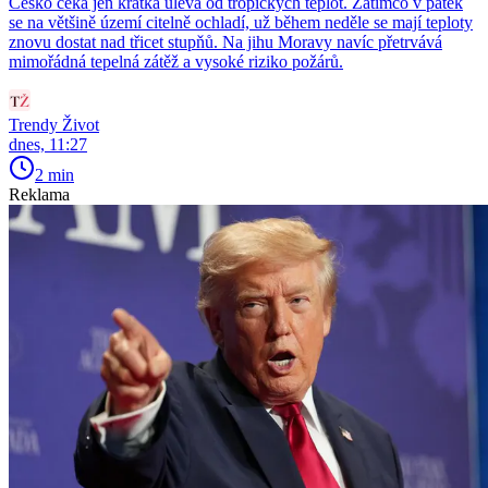
Česko čeká jen krátká úleva od tropických teplot. Zatímco v pátek
se na většině území citelně ochladí, už během neděle se mají teploty
znovu dostat nad třicet stupňů. Na jihu Moravy navíc přetrvává
mimořádná tepelná zátěž a vysoké riziko požárů.
Trendy Život
dnes, 11:27
2 min
Reklama