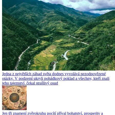
Jedna z největších záhad světa dodnes vyvolává nezodpovězené
otázky. V podzemí ukryli pohádkový poklad a všechny, kteří znali
jeho tajemství, čekal strašlivý osud
Jen tři znamení zvěrokruhu pocítí příval bohatství, prosperity a