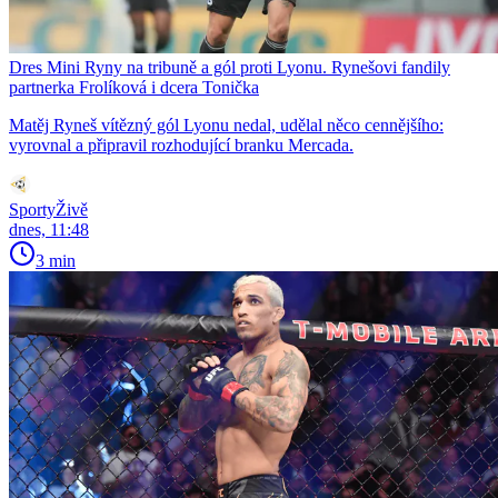
Dres Mini Ryny na tribuně a gól proti Lyonu. Rynešovi fandily
partnerka Frolíková i dcera Tonička
Matěj Ryneš vítězný gól Lyonu nedal, udělal něco cennějšího:
vyrovnal a připravil rozhodující branku Mercada.
SportyŽivě
dnes, 11:48
3 min