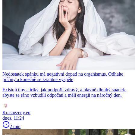
Nedostatek spánku má negativní dopad na organismus. Odhalte
příčiny a konečně se kvalitně vyspěte
Existují tipy a triky, jak podpořit zdravý, a hlavně dlouhý spánek,
abyste se ráno vzbudili odpočatí a měli energii na náročný den.
Krasnezeny.eu
dnes, 11:24
2 min