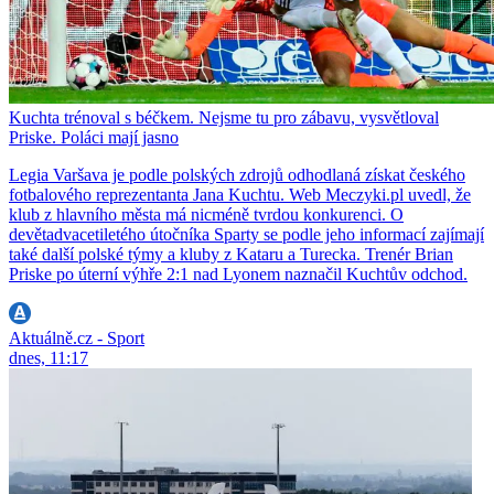
Kuchta trénoval s béčkem. Nejsme tu pro zábavu, vysvětloval
Priske. Poláci mají jasno
Legia Varšava je podle polských zdrojů odhodlaná získat českého
fotbalového reprezentanta Jana Kuchtu. Web Meczyki.pl uvedl, že
klub z hlavního města má nicméně tvrdou konkurenci. O
devětadvacetiletého útočníka Sparty se podle jeho informací zajímají
také další polské týmy a kluby z Kataru a Turecka. Trenér Brian
Priske po úterní výhře 2:1 nad Lyonem naznačil Kuchtův odchod.
Aktuálně.cz - Sport
dnes, 11:17