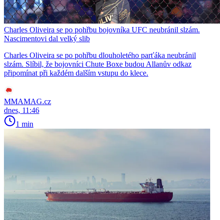
Charles Oliveira se po pohřbu bojovníka UFC neubránil slzám.
Nascimentovi dal velký slib
Charles Oliveira se po pohřbu dlouholetého parťáka neubránil
slzám. Slíbil, že bojovníci Chute Boxe budou Allanův odkaz
připomínat při každém dalším vstupu do klece.
MMAMAG.cz
dnes, 11:46
1 min