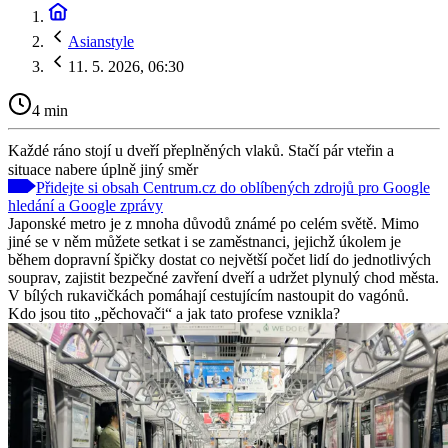
Asianstyle
11. 5. 2026, 06:30
4 min
Každé ráno stojí u dveří přeplněných vlaků. Stačí pár vteřin a
situace nabere úplně jiný směr
Přidejte si obsah Centrum.cz do oblíbených zdrojů pro Google
hledání a Google zprávy
Japonské metro je z mnoha důvodů známé po celém světě. Mimo
jiné se v něm můžete setkat i se zaměstnanci, jejichž úkolem je
během dopravní špičky dostat co největší počet lidí do jednotlivých
souprav, zajistit bezpečné zavření dveří a udržet plynulý chod města.
V bílých rukavičkách pomáhají cestujícím nastoupit do vagónů.
Kdo jsou tito „pěchovači“ a jak tato profese vznikla?