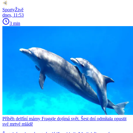
SportyŽivě
dnes, 11:53
3 min
Příběh delfíní mámy Fraggle dojímá svět. Šest dní odmítala opustit
své mrtvé mládě