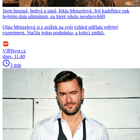
Jsem hnusná, šedivá a stará, řekla Menzelová. Její kadeřnice pak
hejtrům dala ultimátum, na které nikdo neodpověděl
Olga Menzelová si z urážek na svůj vzhled udělala veřejný
experiment. Stačila jedna podmínka, a kritici zmlkli.
VIPživot.cz
dnes, 11:40
3 min