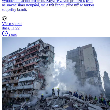
výhodě domácího prostředí. Když se závod přiblížil k jeho
nejslavnějšímu stoupání, měla být ženou, před níž se budou
soupeřky bránit.
Vše o sportu
dnes, 11:22
3 min