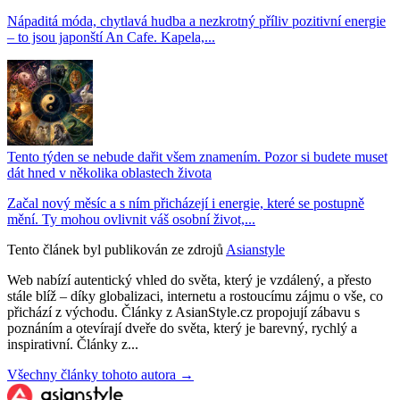
Nápaditá móda, chytlavá hudba a nezkrotný příliv pozitivní energie
– to jsou japonští An Cafe. Kapela,...
Tento týden se nebude dařit všem znamením. Pozor si budete muset
dát hned v několika oblastech života
Začal nový měsíc a s ním přicházejí i energie, které se postupně
mění. Ty mohou ovlivnit váš osobní život,...
Tento článek byl publikován ze zdrojů
Asianstyle
Web nabízí autentický vhled do světa, který je vzdálený, a přesto
stále blíž – díky globalizaci, internetu a rostoucímu zájmu o vše, co
přichází z východu. Články z AsianStyle.cz propojují zábavu s
poznáním a otevírají dveře do světa, který je barevný, rychlý a
inspirativní. Články z...
Všechny články tohoto autora →