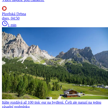
Plzeňská Drbna
dnes, 04:50
1 min
Itálie rozdává až 100 tisíc eur na bydlení. Češi ale narazí na jednu
zásadní podmínku