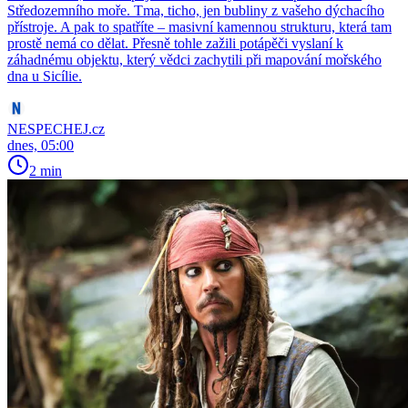
Středozemního moře. Tma, ticho, jen bubliny z vašeho dýchacího
přístroje. A pak to spatříte – masivní kamennou strukturu, která tam
prostě nemá co dělat. Přesně tohle zažili potápěči vyslaní k
záhadnému objektu, který vědci zachytili při mapování mořského
dna u Sicílie.
NESPECHEJ.cz
dnes, 05:00
2 min