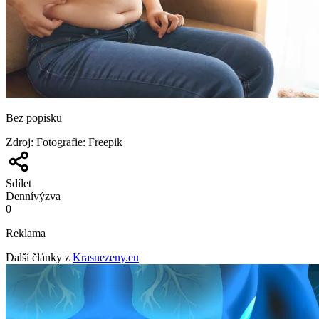
Bez popisku
Zdroj
:
Fotografie: Freepik
Sdílet
Denní
výzva
0
Reklama
Další články z
Krasnezeny.eu