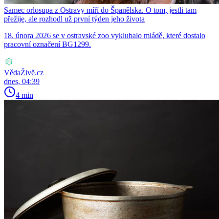
Samec orlosupa z Ostravy míří do Španělska. O tom, jestli tam
přežije, ale rozhodl už první týden jeho života
18. února 2026 se v ostravské zoo vyklubalo mládě, které dostalo
pracovní označení BG1299.
VědaŽivě.cz
dnes, 04:39
4 min