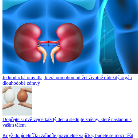
Jednoduchá pravidla, která pomohou udržet životně důležitý orgán
dlouhodobě zdravý
Dopřejte si dvě vejce každý den a sledujte změny, které nastanou s
vaším tělem
Když do jídelníčku zařadíte pravidelně vajíčka, budete se moci těšit