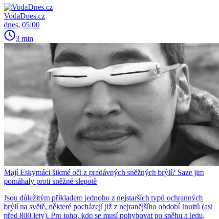
VodaDnes.cz
dnes, 05:00
3 min
Mají Eskymáci šikmé oči z pradávných sněžných brýlí? Saze jim
pomáhaly proti sněžné slepotě
Jsou důležitým příkladem jednoho z nejstarších typů ochranných
brýlí na světě, některé pocházejí již z nejranějšího období Inuitů (asi
před 800 lety). Pro toho, kdo se musí pohybovat po sněhu a ledu,