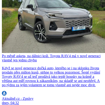
Po městě asketa, na dálnici král. Toyota RAV4 má v nové generaci
vlastně jen jednu chybu
Když se nové generace dočká auto, kterého se i na sklonku života
prodalo přes milion kusů, strhne to velkou pozornost. Šesté vydání
Toyoty RAV4 se už teď prodává jako teplé housky na krámě a
většina aut míří rovnou k zákazníkům, na skladě se ani neohřejí. A
po týdnu za jejím volantem se tomu vlastně ani nejde moc divit.
Aktuálně.cz - Zprávy
dnes, 04:32