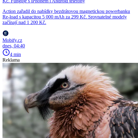
Kč. Funguje s iPhonem i Android telefony
Action zařadil do nabídky bezdrátovou magnetickou powerbanku
Re-load s kapacitou 5 000 mAh za 299 Kč. Srovnatelné modely
začínají nad 1 200 Kč.
Mobify.cz
dnes, 04:40
4 min
Reklama