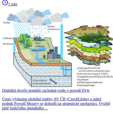
1 min
Digitální dvojče pomůže zachránit vodu v povodí Dyje
Ústav výzkumu globální změny AV ČR (CzechGlobe) a státní
podnik Povodí Moravy se dohodli na strategické spolupráci. Využijí
plně funkčního digitálního…