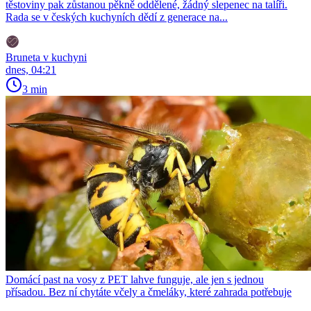
těstoviny pak zůstanou pěkně oddělené, žádný slepenec na talíři.
Rada se v českých kuchyních dědí z generace na...
Bruneta v kuchyni
dnes, 04:21
3 min
Domácí past na vosy z PET lahve funguje, ale jen s jednou
přísadou. Bez ní chytáte včely a čmeláky, které zahrada potřebuje