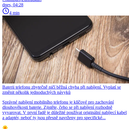
dnes, 04:28
4 min
Baterii telefonu zbytečně ničí běžná chyba při nabíjení. Vyplatí se
změnit několik jednoduchých návyků
Správné nabíjení mobilního telefonu je klíčové pro zachování
dlouhověkosti baterie. Zjistěte, čeho se při nabíjení rozhodně
vyvarovat. V první řadě je důležité používat originální nabíjecí kabel
a adaptér, neboť ty jsou přesně navrženy pro specifické...