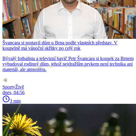
Švancara si postavil dům u Brna podle vlastních představ. V
koupelně má vánoční skřítky po celý rok
Bývalý fotbalista a televizní bavič Petr Švancara si kousek za Brnem
vybudoval rodinný dům, jehož nejdražším prvkem není technika ani
materiál, ale atmosféra.
SportyŽivě
dnes, 04:56
3 min