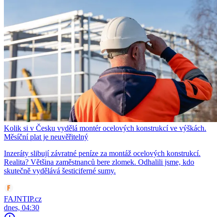
Kolik si v Česku vydělá montér ocelových konstrukcí ve výškách.
Měsíční plat je neuvěřitelný
Inzeráty slibují závratné peníze za montáž ocelových konstrukcí.
Realita? Většina zaměstnanců bere zlomek. Odhalili jsme, kdo
skutečně vydělává šesticiferné sumy.
FAJNTIP.cz
dnes, 04:30