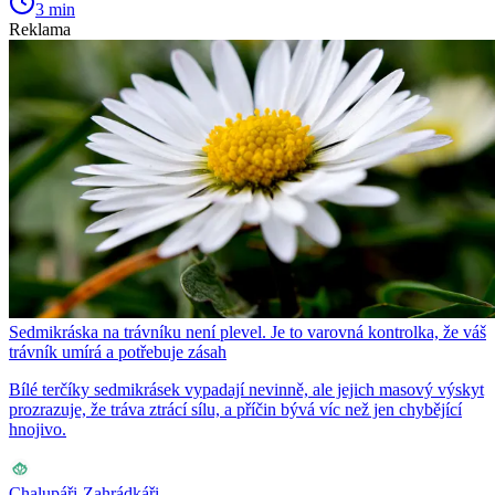
3 min
Reklama
Sedmikráska na trávníku není plevel. Je to varovná kontrolka, že váš
trávník umírá a potřebuje zásah
Bílé terčíky sedmikrásek vypadají nevinně, ale jejich masový výskyt
prozrazuje, že tráva ztrácí sílu, a příčin bývá víc než jen chybějící
hnojivo.
Chalupáři-Zahrádkáři