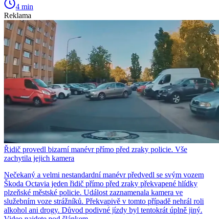
4 min
Reklama
Řidič provedl bizarní manévr přímo před zraky policie. Vše
zachytila jejich kamera
Nečekaný a velmi nestandardní manévr předvedl se svým vozem
Škoda Octavia jeden řidič přímo před zraky překvapené hlídky
plzeňské městské policie. Událost zaznamenala kamera ve
služebním voze strážníků. Překvapivě v tomto případě nehrál roli
alkohol ani drogy. Důvod podivné jízdy byl tentokrát úplně jiný.
Video najdete pod článkem.