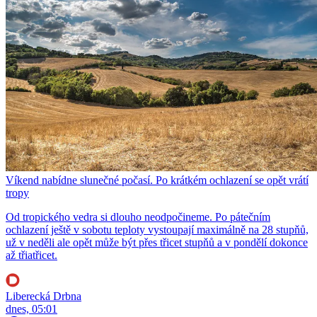
Víkend nabídne slunečné počasí. Po krátkém ochlazení se opět vrátí
tropy
Od tropického vedra si dlouho neodpočineme. Po pátečním
ochlazení ještě v sobotu teploty vystoupají maximálně na 28 stupňů,
už v neděli ale opět může být přes třicet stupňů a v pondělí dokonce
až třiatřicet.
Liberecká Drbna
dnes, 05:01