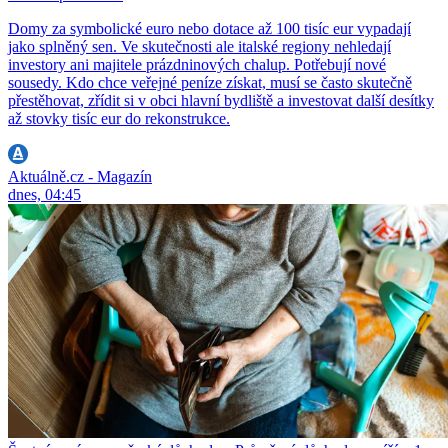
Domy za symbolické euro nebo dotace až 100 tisíc eur vypadají
jako splněný sen. Ve skutečnosti ale italské regiony nehledají
investory ani majitele prázdninových chalup. Potřebují nové
sousedy. Kdo chce veřejné peníze získat, musí se často skutečně
přestěhovat, zřídit si v obci hlavní bydliště a investovat další desítky
až stovky tisíc eur do rekonstrukce.
Aktuálně.cz - Magazín
dnes, 04:45