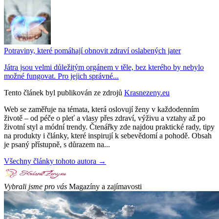
Potraviny, které pomáhají obnovit zdraví oslabených jater
Játra jsou velmi důležitým orgánem v těle, bez kterého by nebylo
možné fungovat. Pro jejich správné...
Tento článek byl publikován ze zdrojů
Krasnezeny.eu
Web se zaměřuje na témata, která oslovují ženy v každodenním
životě – od péče o pleť a vlasy přes zdraví, výživu a vztahy až po
životní styl a módní trendy. Čtenářky zde najdou praktické rady, tipy
na produkty i články, které inspirují k sebevědomí a pohodě. Obsah
je psaný přístupně, s důrazem na...
Všechny články tohoto autora →
Vybrali jsme pro vás
Magazíny a zajímavosti