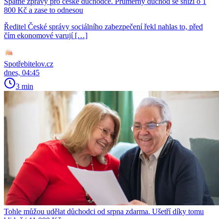
Špatné zprávy pro české důchodce. Průměrný důchod se sníží o 1
800 Kč a zase to odnesou
Ředitel České správy sociálního zabezpečení řekl nahlas to, před
čím ekonomové varují […]
Spotřebitelov.cz
dnes, 04:45
3 min
Tohle můžou udělat důchodci od srpna zdarma. Ušetří díky tomu