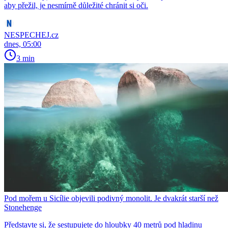
aby přežil, je nesmírně důležité chránit si oči.
NESPECHEJ.cz
dnes, 05:00
3 min
Pod mořem u Sicílie objevili podivný monolit. Je dvakrát starší než
Stonehenge
Představte si, že sestupujete do hloubky 40 metrů pod hladinu