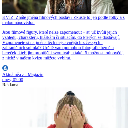
KVÍZ: Znáte jména filmových postav? Zkuste to jen podle fotky a s
malou nápovědou
Jsou filmové figury, které nelze zapomenout – ať už kvůli jejich
vzhledu, charakteru, hláškám či situacím, do kterých se dostávají.
Vzpomenete si na jména těch nejslavnějších z českých i
zahraničních snímků? Určitě vám pomohou fotografie herců a
hereček, kteří jim propůjčili svou tvář, a také tři možnosti odpovědí,
z nichž v našem kvízu můžete vybírat.
Aktuálně.cz - Magazín
dnes, 05:00
Reklama