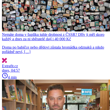
Nemáte doma v šuplíku tuhle drobnost z ČSSR? Dřív ji měl skoro
každý a dnes za ni sběratelé dají i 40 000 Kč
Doma po babičce nebo dědovi zůstala hromádka odznaků a nikdo
pořádně neví, […]
Extrafit.cz
dnes, 04:57
4 min