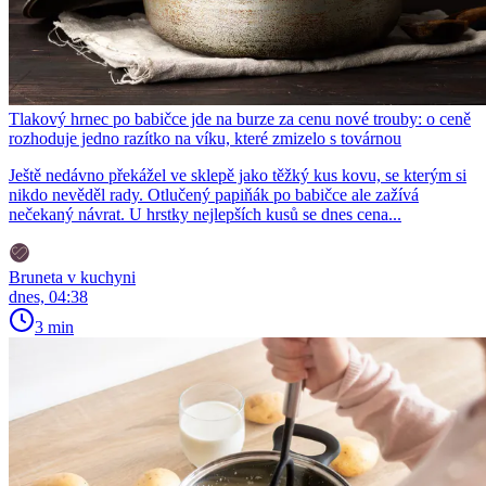
Tlakový hrnec po babičce jde na burze za cenu nové trouby: o ceně
rozhoduje jedno razítko na víku, které zmizelo s továrnou
Ještě nedávno překážel ve sklepě jako těžký kus kovu, se kterým si
nikdo nevěděl rady. Otlučený papiňák po babičce ale zažívá
nečekaný návrat. U hrstky nejlepších kusů se dnes cena...
Bruneta v kuchyni
dnes, 04:38
3 min