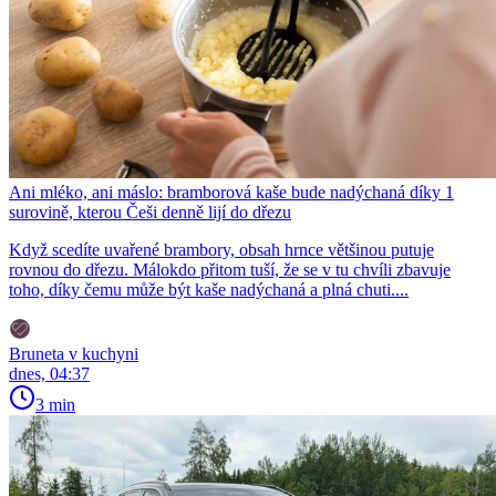
Ani mléko, ani máslo: bramborová kaše bude nadýchaná díky 1
surovině, kterou Češi denně lijí do dřezu
Když scedíte uvařené brambory, obsah hrnce většinou putuje
rovnou do dřezu. Málokdo přitom tuší, že se v tu chvíli zbavuje
toho, díky čemu může být kaše nadýchaná a plná chuti....
Bruneta v kuchyni
dnes, 04:37
3 min