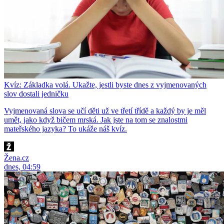
Kvíz: Základka volá. Ukažte, jestli byste dnes z vyjmenovaných
slov dostali jedničku
Vyjmenovaná slova se učí děti už ve třetí třídě a každý by je měl
umět, jako když bičem mrská. Jak jste na tom se znalostmi
mateřského jazyka? To ukáže náš kvíz.
Žena.cz
dnes, 04:59