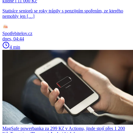
klidně i 11 000 Kč
Statisíce seniorů se roky trápily s penzijním spořením, ze kterého
nemohly jen […]
Spotřebitelov.cz
dnes, 04:44
4 min
MagSafe powerbanka za 299 Kč v Actionu, jinde stojí přes 1 200