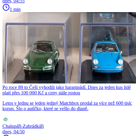
dnes, 04:55
1 min
Po roce 89 to Češi vyhodili jako harampádí. Dnes za jeden kus lidé
platí přes 100 000 Kč a ceny stále rostou
Letos v lednu se jeden jediný Matchbox prodal za více než 600 tisíc
korun. Šlo o autíčko, které se vešlo do dlaně.
Chalupáři-Zahrádkáři
dnes, 04:50