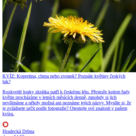
KVÍZ: Kopretina, chrpa nebo zvonek? Poznáte květiny českých
luk?
Rozkvetlé louky zkrátka patří k českému létu. Přestože kolem řady
květin procházíme v letních měsících denně, mnohdy si jich
nevšímáme a někdy možná ani neznáme jejich názvy. Myslíte si, že
je zvládnete určit podle fotografie? Otestujte své znalosti v našem
kvízu.
Hradecká Drbna