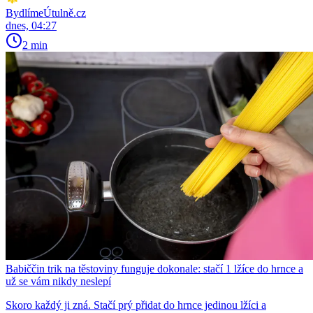
BydlímeÚtulně.cz
dnes, 04:27
2 min
Babiččin trik na těstoviny funguje dokonale: stačí 1 lžíce do hrnce a
už se vám nikdy neslepí
Skoro každý ji zná. Stačí prý přidat do hrnce jedinou lžíci a