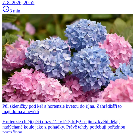
7. 8. 2026, 20:55
3 min
Půl skleničky pod keř a hortenzie kvetou do října. Zahrádkáři to
mají doma a nevědí
Hortenzie chtějí péči obzvlášť v létě, když se jim z květů dělají
nadýchané koule jako z pohádky. Právě tehdy potřebují pořádnou
porci živin.