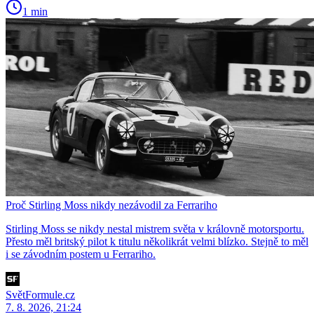
1 min
Proč Stirling Moss nikdy nezávodil za Ferrariho
Stirling Moss se nikdy nestal mistrem světa v královně motorsportu.
Přesto měl britský pilot k titulu několikrát velmi blízko. Stejně to měl
i se závodním postem u Ferrariho.
SvětFormule.cz
7. 8. 2026, 21:24