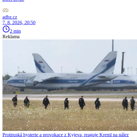
adbz.cz
7. 8. 2026, 20:50
2 min
Reklama
Protiruská hysterie a provokace z Kyjeva, reaguje Kreml na nález