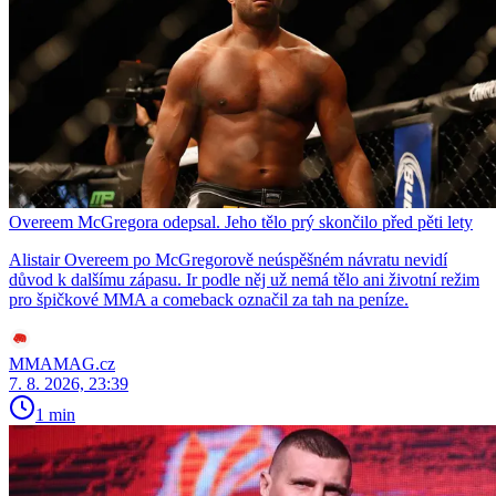
Overeem McGregora odepsal. Jeho tělo prý skončilo před pěti lety
Alistair Overeem po McGregorově neúspěšném návratu nevidí
důvod k dalšímu zápasu. Ir podle něj už nemá tělo ani životní režim
pro špičkové MMA a comeback označil za tah na peníze.
MMAMAG.cz
7. 8. 2026, 23:39
1 min