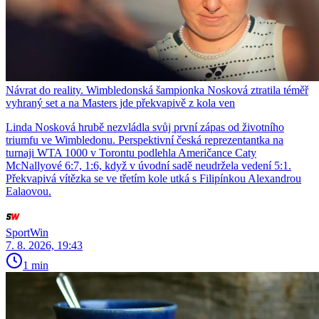
Návrat do reality. Wimbledonská šampionka Nosková ztratila téměř
vyhraný set a na Masters jde překvapivě z kola ven
Linda Nosková hrubě nezvládla svůj první zápas od životního
triumfu ve Wimbledonu. Perspektivní česká reprezentantka na
turnaji WTA 1000 v Torontu podlehla Američance Caty
McNallyové 6:7, 1:6, když v úvodní sadě neudržela vedení 5:1.
Překvapivá vítězka se ve třetím kole utká s Filipínkou Alexandrou
Ealaovou.
SportWin
7. 8. 2026, 19:43
1 min