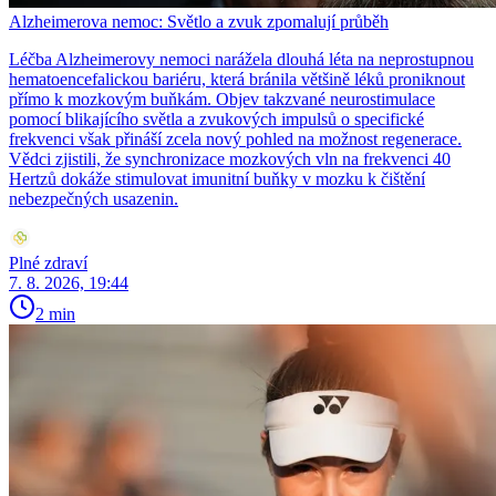
Alzheimerova nemoc: Světlo a zvuk zpomalují průběh
Léčba Alzheimerovy nemoci narážela dlouhá léta na neprostupnou
hematoencefalickou bariéru, která bránila většině léků proniknout
přímo k mozkovým buňkám. Objev takzvané neurostimulace
pomocí blikajícího světla a zvukových impulsů o specifické
frekvenci však přináší zcela nový pohled na možnost regenerace.
Vědci zjistili, že synchronizace mozkových vln na frekvenci 40
Hertzů dokáže stimulovat imunitní buňky v mozku k čištění
nebezpečných usazenin.
Plné zdraví
7. 8. 2026, 19:44
2 min