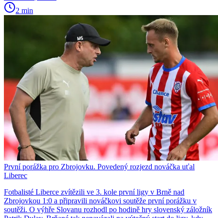
2 min
První porážka pro Zbrojovku. Povedený rozjezd nováčka uťal
Liberec
Fotbalisté Liberce zvítězili ve 3. kole první ligy v Brně nad
Zbrojovkou 1:0 a připravili nováčkovi soutěže první porážku v
soutěži. O výhře Slovanu rozhodl po hodině hry slovenský záložník