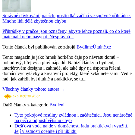
Správné dávkování pracích prostředků začíná ve správné přihrádce.
Mnoho lidí dělá zbytečnou chybu
Přihrádky v pračce jsou označeny, abyste lehce poznali, co do které
máte nalít nebo nasypat. Nesprávná...
Tento článek byl publikován ze zdrojů
BydlímeÚtulně.cz
Tento magazín je jako hrnek horkého čaje po návratu domů –
pohodový, hřejivý a plný nápadů. Nabízí články o bydlení,
interiérovém designu i zahradě, ale také tipy na úsporná řešení,
domácí vychytávky a kreativní projekty, které zvládnete sami. Vedle
rad, jak zařídit byt útulně a prakticky, se tu...
Všechny články tohoto autora →
Další články z kategorie
Bydlení
Tyto pokojové rostliny zvládnou i začátečníci. Jsou nenáročné
na péči a odpustí většinu chyb
Dešťová voda najde v domácnosti řadu praktických využití.
Její vlastnosti oceníte i při úklidu