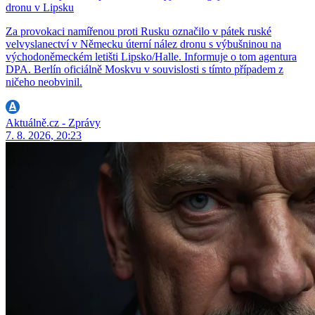
dronu v Lipsku
Za provokaci namířenou proti Rusku označilo v pátek ruské
velvyslanectví v Německu úterní nález dronu s výbušninou na
východoněmeckém letišti Lipsko/Halle. Informuje o tom agentura
DPA. Berlín oficiálně Moskvu v souvislosti s tímto případem z
ničeho neobvinil.
Aktuálně.cz - Zprávy
7. 8. 2026, 20:23