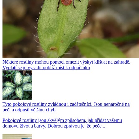
Některé rostliny mohou pomoci omezit výskyt klíšťat na zahradě.
Vyplatí se je vysadit poblíž míst k odpočinku
Tyto pokojové rostliny zvládnou i začátečníci. Jsou nenáročné na
péči a odpustí většinu chyb
Pokojové rostliny jsou skvělým způsobem, jak přidat vašemu
domovu život a barvy. Dobrou zprávou je, že péče...