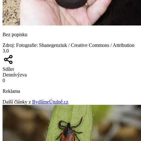
Bez popisku
Zdroj
:
Fotografie: Shanegenziuk / Creative Commons / Attribution
3.0
Sdílet
Denní
výzva
0
Reklama
Další články z
BydlímeÚtulně.cz