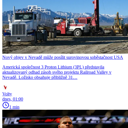
Nový objev v Nevadě může posílit surovinovou soběstačnost USA
Americká společnost 3 Proton Lithium (3PL) představila
aktualizovaný odhad zásob svého projektu Railroad Valley v
Nevadě. Ložisko obsahuje přibližně 31…
Volty
dnes, 01:00
1 min