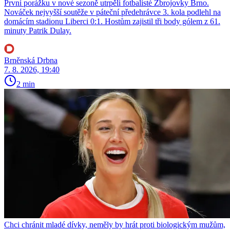
První porážku v nové sezoně utrpěli fotbalisté Zbrojovky Brno.
Nováček nejvyšší soutěže v páteční předehrávce 3. kola podlehl na
domácím stadionu Liberci 0:1. Hostům zajistil tři body gólem z 61.
minuty Patrik Dulay.
Brněnská Drbna
7. 8. 2026, 19:40
2 min
Chci chránit mladé dívky, neměly by hrát proti biologickým mužům,