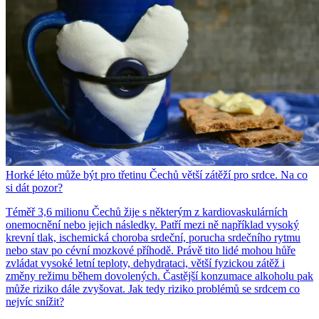
Horké léto může být pro třetinu Čechů větší zátěží pro srdce. Na co
si dát pozor?
Téměř 3,6 milionu Čechů žije s některým z kardiovaskulárních
onemocnění nebo jejich následky. Patří mezi ně například vysoký
krevní tlak, ischemická choroba srdeční, porucha srdečního rytmu
nebo stav po cévní mozkové příhodě. Právě tito lidé mohou hůře
zvládat vysoké letní teploty, dehydrataci, větší fyzickou zátěž i
změny režimu během dovolených. Častější konzumace alkoholu pak
může riziko dále zvyšovat. Jak tedy riziko problémů se srdcem co
nejvíc snížit?