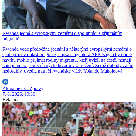
Rwanda jedná s evropskými zeměmi o spolupráci s přijímáním
migrantů
Rwanda vede předběžná jednání s některými evropskými zeměmi o
spolupráci v oblasti migrace, napsala agentura AFP. Kigali by podle
návrhu mohlo přijímat rodiny migrantů, kteří uvízli na cestě, nemají
kam jít nebo jsou z různých důvodů v ohrožení. Země dohody zatím
nedosáhly, uvedla mluvčí rwandské vlády Yolande Makoloová.
Aktuálně.cz - Zprávy
7. 8. 2026, 19:30
Reklama