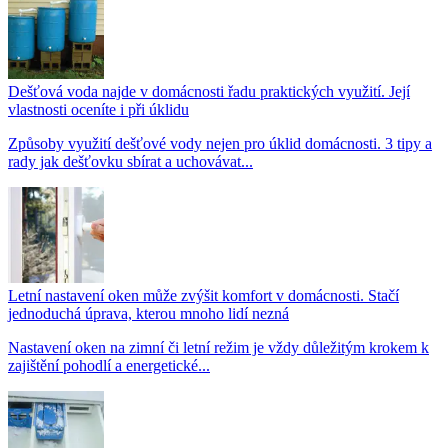
Dešťová voda najde v domácnosti řadu praktických využití. Její
vlastnosti oceníte i při úklidu
Způsoby využití dešťové vody nejen pro úklid domácnosti. 3 tipy a
rady jak dešťovku sbírat a uchovávat...
Letní nastavení oken může zvýšit komfort v domácnosti. Stačí
jednoduchá úprava, kterou mnoho lidí nezná
Nastavení oken na zimní či letní režim je vždy důležitým krokem k
zajištění pohodlí a energetické...