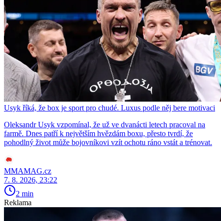
Usyk říká, že box je sport pro chudé. Luxus podle něj bere motivaci
Oleksandr Usyk vzpomínal, že už ve dvanácti letech pracoval na
farmě. Dnes patří k největším hvězdám boxu, přesto tvrdí, že
pohodlný život může bojovníkovi vzít ochotu ráno vstát a trénovat.
MMAMAG.cz
7. 8. 2026, 23:22
2 min
Reklama