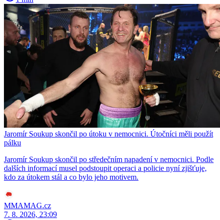
Jaromír Soukup skončil po útoku v nemocnici. Útočníci měli použít
pálku
Jaromír Soukup skončil po středečním napadení v nemocnici. Podle
dalších informací musel podstoupit operaci a policie nyní zjišťuje,
kdo za útokem stál a co bylo jeho motivem.
MMAMAG.cz
7. 8. 2026, 23:09