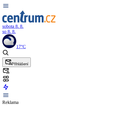
sobota 8. 8.
so 8. 8.
17°C
Přihlášení
Reklama