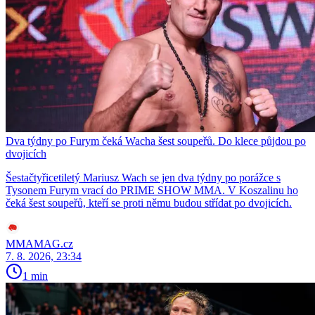
Dva týdny po Furym čeká Wacha šest soupeřů. Do klece půjdou po
dvojicích
Šestačtyřicetiletý Mariusz Wach se jen dva týdny po porážce s
Tysonem Furym vrací do PRIME SHOW MMA. V Koszalinu ho
čeká šest soupeřů, kteří se proti němu budou střídat po dvojicích.
MMAMAG.cz
7. 8. 2026, 23:34
1 min