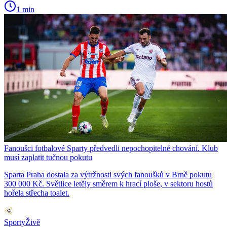
1 min
Fanoušci fotbalové Sparty předvedli nepochopitelné chování. Klub
musí zaplatit tučnou pokutu
Sparta Praha dostala za výtržnosti svých fanoušků v Brně pokutu
300 000 Kč. Světlice letěly směrem k hrací ploše, v sektoru hostů
hořela střecha toalet.
SportyŽivě