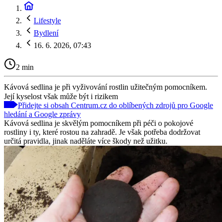
Lifestyle
Bydlení
16. 6. 2026, 07:43
2 min
Kávová sedlina je při vyživování rostlin užitečným pomocníkem.
Její kyselost však může být i rizikem
Přidejte si obsah Centrum.cz do oblíbených zdrojů pro Google
hledání a Google zprávy
Kávová sedlina je skvělým pomocníkem při péči o pokojové
rostliny i ty, které rostou na zahradě. Je však potřeba dodržovat
určitá pravidla, jinak naděláte více škody než užitku.