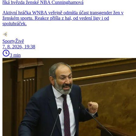
říká hvězda ženské NBA Cunninghamová
Aktivní hráčka WNBA veřejně odmítla účast transgender žen v
ženském sportu. Reakce přišla z hal, od vedení ligy i od
spoluhráček.
SportyŽivě
7. 8. 2026, 19:38
3 min