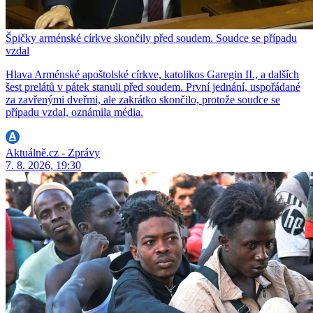
Špičky arménské církve skončily před soudem. Soudce se případu
vzdal
Hlava Arménské apoštolské církve, katolikos Garegin II., a dalších
šest prelátů v pátek stanuli před soudem. První jednání, uspořádané
za zavřenými dveřmi, ale zakrátko skončilo, protože soudce se
případu vzdal, oznámila média.
Aktuálně.cz - Zprávy
7. 8. 2026, 19:30