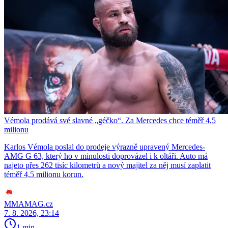
Vémola prodává své slavné „géčko“. Za Mercedes chce téměř 4,5
milionu
Karlos Vémola poslal do prodeje výrazně upravený Mercedes-
AMG G 63, který ho v minulosti doprovázel i k oltáři. Auto má
najeto přes 262 tisíc kilometrů a nový majitel za něj musí zaplatit
téměř 4,5 milionu korun.
MMAMAG.cz
7. 8. 2026, 23:14
1 min