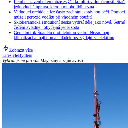
Letní nastavení oken může zvýšit komfort v domácnosti. Stačí
jednoduchá úprava, kterou mnoho lidí nezná
Vadnoucí orchideje lze často zachránit správnou péčí. Pomoci
může i peroxid vodíku při vhodném použití
Sklokeramická i indukční deska vydrží déle jako nová. Šetrné
čištění zvládne i obyčejná jedlá soda
Geniální trik Španělů proti letnímu vedru. Nezapínají
klimatizaci a mají doma chládek bez výdajů za elektřinu
Zobrazit více
Lifestyle
Bydlení
Vybrali jsme pro vás
Magazíny a zajímavosti