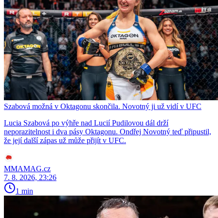
Szabová možná v Oktagonu skončila. Novotný ji už vidí v UFC
Lucia Szabová po výhře nad Lucií Pudilovou dál drží
neporazitelnost i dva pásy Oktagonu. Ondřej Novotný teď připustil,
že její další zápas už může přijít v UFC.
MMAMAG.cz
7. 8. 2026, 23:26
1 min