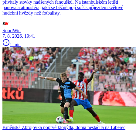
přivítaly stovky nadšených fanoušků. Na istanbulském letišti
panovala atmosféra, jaká se běžně pojí spíš s příjezdem světové
hudební hvězdy než fotbalisty.
SportWin
7. 8. 2026, 19:41
1 min
Brněnská Zbrojovka poprvé klopýtla, doma nestačila na Liberec