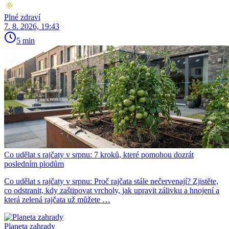
Plné zdraví
7. 8. 2026, 19:43
5 min
Co udělat s rajčaty v srpnu: 7 kroků, které pomohou dozrát
posledním plodům
Co udělat s rajčaty v srpnu: Proč rajčata stále nečervenají? Zjistěte,
co odstranit, kdy zaštipovat vrcholy, jak upravit zálivku a hnojení a
která zelená rajčata už můžete …
Planeta zahrady