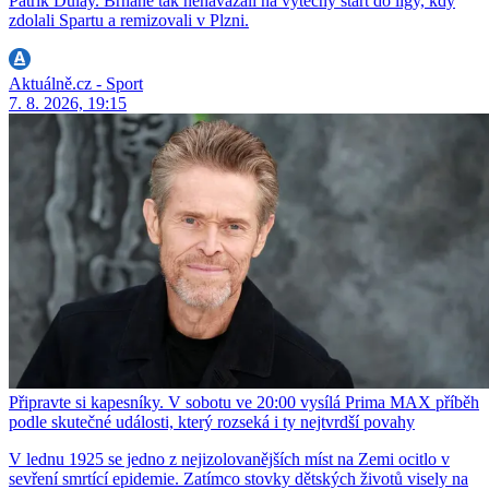
Patrik Dulay. Brňané tak nenavázali na výtečný start do ligy, kdy
zdolali Spartu a remizovali v Plzni.
Aktuálně.cz - Sport
7. 8. 2026, 19:15
Připravte si kapesníky. V sobotu ve 20:00 vysílá Prima MAX příběh
podle skutečné události, který rozseká i ty nejtvrdší povahy
V lednu 1925 se jedno z nejizolovanějších míst na Zemi ocitlo v
sevření smrtící epidemie. Zatímco stovky dětských životů visely na