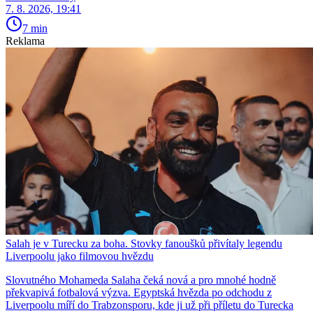
7. 8. 2026, 19:41
7 min
Reklama
Salah je v Turecku za boha. Stovky fanoušků přivítaly legendu
Liverpoolu jako filmovou hvězdu
Slovutného Mohameda Salaha čeká nová a pro mnohé hodně
překvapivá fotbalová výzva. Egyptská hvězda po odchodu z
Liverpoolu míří do Trabzonsporu, kde ji už při příletu do Turecka