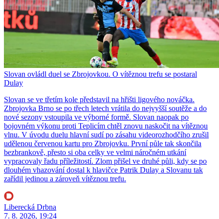
Slovan ovládl duel se Zbrojovkou. O vítěznou trefu se postaral
Dulay
Slovan se ve třetím kole představil na hřišti ligového nováčka.
Zbrojovka Brno se po třech letech vrátila do nejvyšší soutěže a do
nové sezony vstoupila ve výborné formě. Slovan naopak po
bojovném výkonu proti Teplicím chtěl znovu naskočit na vítěznou
vlnu. V úvodu duelu hlavní sudí po zásahu videorozhodčího zrušil
udělenou červenou kartu pro Zbrojovku. První půle tak skončila
bezbrankově, přesto si oba celky ve velmi náročném utkání
vypracovaly řadu příležitostí. Zlom přišel ve druhé půli, kdy se po
dlouhém vhazování dostal k hlavičce Patrik Dulay a Slovanu tak
zařídil jedinou a zároveň vítěznou trefu.
Liberecká Drbna
7. 8. 2026, 19:24