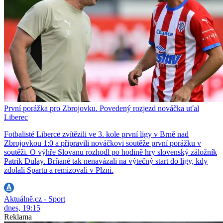
První porážka pro Zbrojovku. Povedený rozjezd nováčka uťal
Liberec
Fotbalisté Liberce zvítězili ve 3. kole první ligy v Brně nad
Zbrojovkou 1:0 a připravili nováčkovi soutěže první porážku v
soutěži. O výhře Slovanu rozhodl po hodině hry slovenský záložník
Patrik Dulay. Brňané tak nenavázali na výtečný start do ligy, kdy
zdolali Spartu a remizovali v Plzni.
Aktuálně.cz - Sport
dnes, 19:15
Reklama