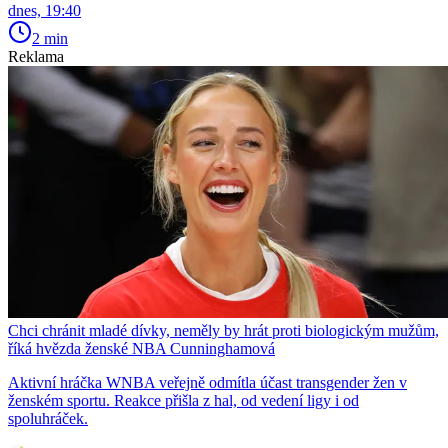
dnes, 19:40
2 min
Reklama
Chci chránit mladé dívky, neměly by hrát proti biologickým mužům,
říká hvězda ženské NBA Cunninghamová
Aktivní hráčka WNBA veřejně odmítla účast transgender žen v
ženském sportu. Reakce přišla z hal, od vedení ligy i od
spoluhráček.