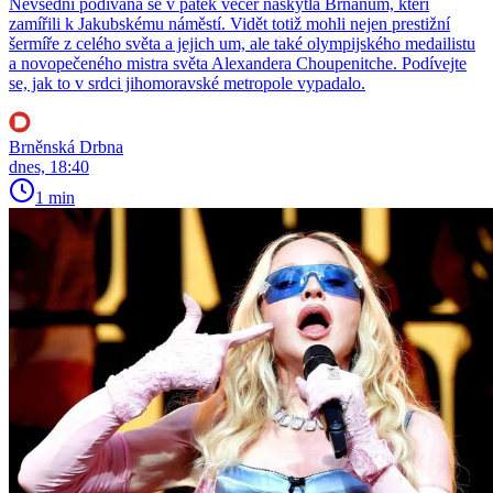
Nevšední podívaná se v pátek večer naskytla Brňanům, kteří
zamířili k Jakubskému náměstí. Vidět totiž mohli nejen prestižní
šermíře z celého světa a jejich um, ale také olympijského medailistu
a novopečeného mistra světa Alexandera Choupenitche. Podívejte
se, jak to v srdci jihomoravské metropole vypadalo.
Brněnská Drbna
dnes, 18:40
1 min