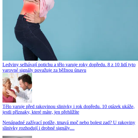
Ledviny selhávají potichu a tělo varuje roky dopředu. 8 z 10 lidí tyto
varovné signály považuje za běžnou únavu
Tělo varuje před rakovinou slinivky i rok dopředu. 10 otázek ukáže,
jestli příznaky, které máte, jen přehlížíte
Nenápadné zažívací potíže, tmavá moč nebo bolest zad? U rakoviny
slinivky rozhodují i drobné signály....