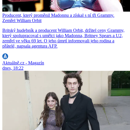
Producent, který proměnil Madonnu a získal s ní tři Grammy.
Zemřel William Orbit
Britský hudebník a producent William Orbit, držitel ceny Grammy,
který spolupracoval s umělci jako Madonna, Britney Spears a U2,
zemřel ve věku 69 let. O jeho úmrtí informovali jeho rodina a
přátelé, napsala agentura AFP.
Aktuálně.cz - Magazín
dnes, 18:22