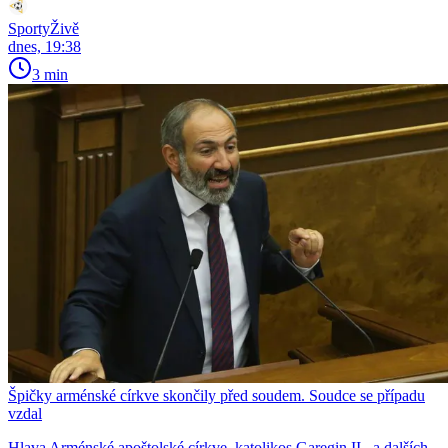
SportyŽivě
dnes, 19:38
3 min
Špičky arménské církve skončily před soudem. Soudce se případu
vzdal
Hlava Arménské apoštolské církve, katolikos Garegin II., a dalších