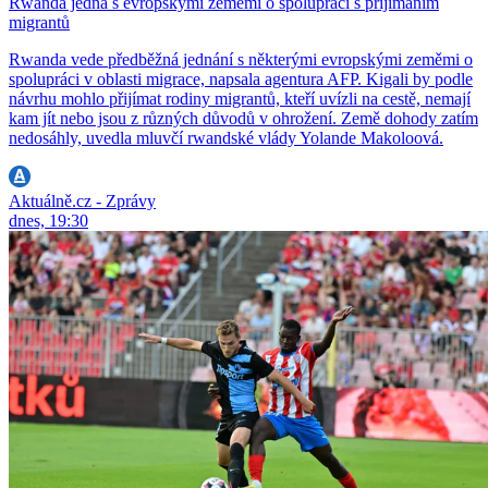
Rwanda jedná s evropskými zeměmi o spolupráci s přijímáním
migrantů
Rwanda vede předběžná jednání s některými evropskými zeměmi o
spolupráci v oblasti migrace, napsala agentura AFP. Kigali by podle
návrhu mohlo přijímat rodiny migrantů, kteří uvízli na cestě, nemají
kam jít nebo jsou z různých důvodů v ohrožení. Země dohody zatím
nedosáhly, uvedla mluvčí rwandské vlády Yolande Makoloová.
Aktuálně.cz - Zprávy
dnes, 19:30