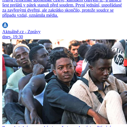
šest prelátů v pátek stanuli před soudem. První jednání, uspořádané
za zavřenými dveřmi, ale zakrátko skončilo, protože soudce se
případu vzdal, oznámila média.
Aktuálně.cz - Zprávy
dnes, 19:30