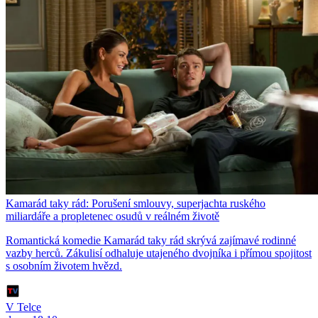
Kamarád taky rád: Porušení smlouvy, superjachta ruského
miliardáře a propletenec osudů v reálném životě
Romantická komedie Kamarád taky rád skrývá zajímavé rodinné
vazby herců. Zákulisí odhaluje utajeného dvojníka i přímou spojitost
s osobním životem hvězd.
V Telce