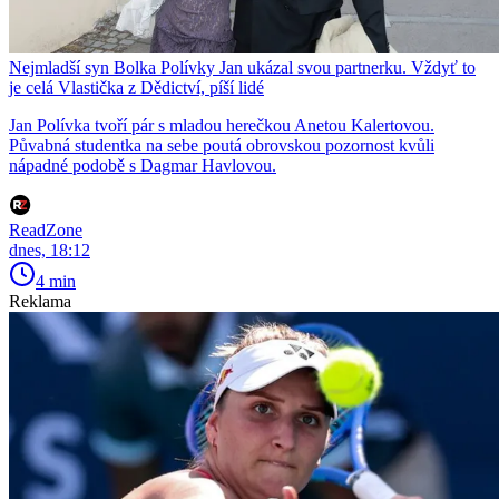
Nejmladší syn Bolka Polívky Jan ukázal svou partnerku. Vždyť to
je celá Vlastička z Dědictví, píší lidé
Jan Polívka tvoří pár s mladou herečkou Anetou Kalertovou.
Půvabná studentka na sebe poutá obrovskou pozornost kvůli
nápadné podobě s Dagmar Havlovou.
ReadZone
dnes, 18:12
4 min
Reklama