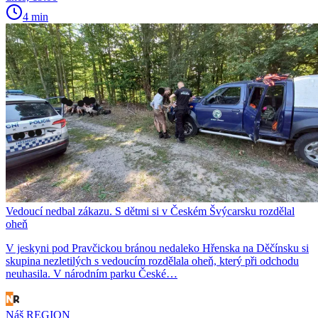
4 min
Vedoucí nedbal zákazu. S dětmi si v Českém Švýcarsku rozdělal
oheň
V jeskyni pod Pravčickou bránou nedaleko Hřenska na Děčínsku si
skupina nezletilých s vedoucím rozdělala oheň, který při odchodu
neuhasila. V národním parku České…
Náš REGION