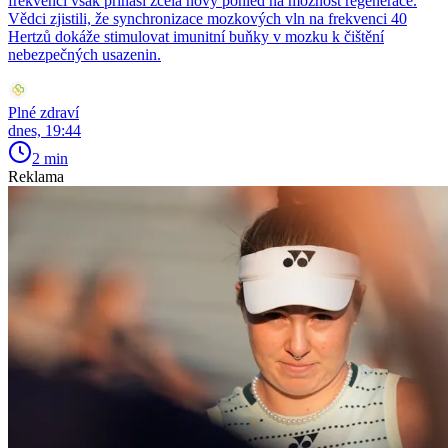
frekvenci však přináší zcela nový pohled na možnost regenerace.
Vědci zjistili, že synchronizace mozkových vln na frekvenci 40
Hertzů dokáže stimulovat imunitní buňky v mozku k čištění
nebezpečných usazenin.
Plné zdraví
dnes, 19:44
2 min
Reklama