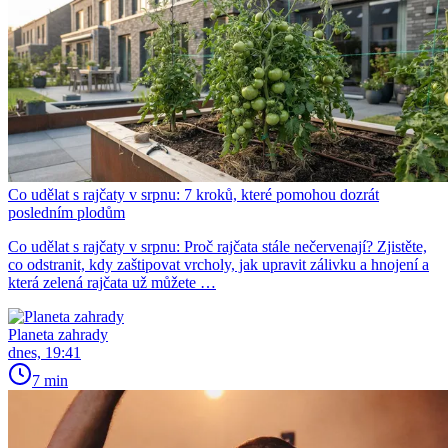
Co udělat s rajčaty v srpnu: 7 kroků, které pomohou dozrát
posledním plodům
Co udělat s rajčaty v srpnu: Proč rajčata stále nečervenají? Zjistěte,
co odstranit, kdy zaštipovat vrcholy, jak upravit zálivku a hnojení a
která zelená rajčata už můžete …
Planeta zahrady
dnes, 19:41
7 min