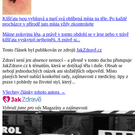
Klíšťata jsou vybíravá a mají svá oblíbená místa na těle. Po každé
procházce v přírodě tato místa vždy zkontrolujte
Máme polovinu léta, a právě v tomto období se v lese nebo v trávě
klíšťata vyskytují nejhojněji. A právě si...
Tento článek byl publikován ze zdrojů
JakZdravě.cz
Zdraví není jen absence nemocí – a přesně v tomto duchu přistupuje
JakZdrave.cz k tématům, která se dotýkají těla i duše. Obsah se
nebojí jednoduchých otázek ani složitějších odpovědí. Místo
planých hesel nabízí konkrétní rady, zajímavosti z medicíny, tipy z
praxe i pohledy na životní styl, který...
Všechny články tohoto autora →
Vybrali jsme pro vás
Magazíny a zajímavosti