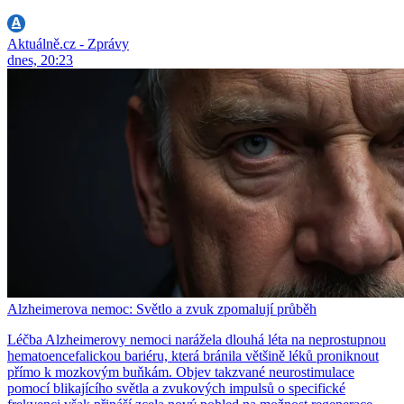
Aktuálně.cz - Zprávy
dnes, 20:23
Alzheimerova nemoc: Světlo a zvuk zpomalují průběh
Léčba Alzheimerovy nemoci narážela dlouhá léta na neprostupnou
hematoencefalickou bariéru, která bránila většině léků proniknout
přímo k mozkovým buňkám. Objev takzvané neurostimulace
pomocí blikajícího světla a zvukových impulsů o specifické