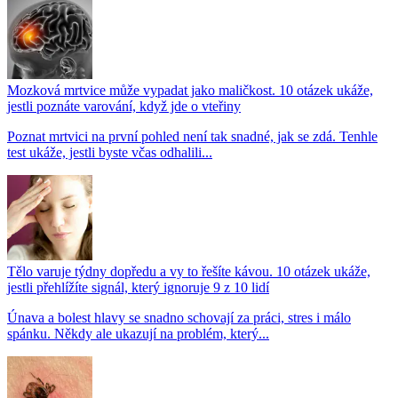
Mozková mrtvice může vypadat jako maličkost. 10 otázek ukáže,
jestli poznáte varování, když jde o vteřiny
Poznat mrtvici na první pohled není tak snadné, jak se zdá. Tenhle
test ukáže, jestli byste včas odhalili...
Tělo varuje týdny dopředu a vy to řešíte kávou. 10 otázek ukáže,
jestli přehlížíte signál, který ignoruje 9 z 10 lidí
Únava a bolest hlavy se snadno schovají za práci, stres i málo
spánku. Někdy ale ukazují na problém, který...