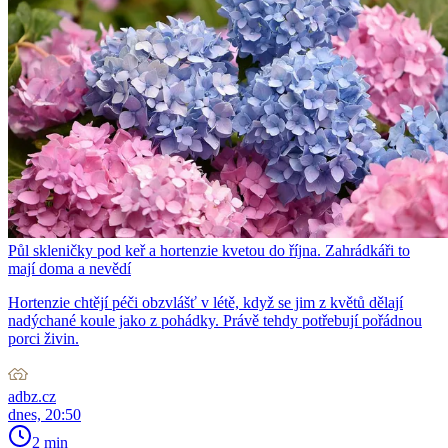
Půl skleničky pod keř a hortenzie kvetou do října. Zahrádkáři to
mají doma a nevědí
Hortenzie chtějí péči obzvlášť v létě, když se jim z květů dělají
nadýchané koule jako z pohádky. Právě tehdy potřebují pořádnou
porci živin.
adbz.cz
dnes, 20:50
2 min