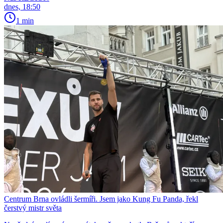
dnes, 18:50
1 min
Centrum Brna ovládli šermíři. Jsem jako Kung Fu Panda, řekl
čerstvý mistr světa