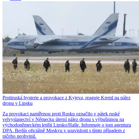
Protiruská hysterie a provokace z Kyjeva, reaguje Kreml na nález
dronu v Lipsku
Za provokaci namířenou proti Rusku označilo v pátek ruské
velvyslanectví v Německu úterní nález dronu s výbušninou na
východoněmeckém letišti Lipsko/Halle. Informuje o tom agentura
DPA. Berlín oficiálně Moskvu v souvislosti s tímto případem z
ničeho neobvinil.