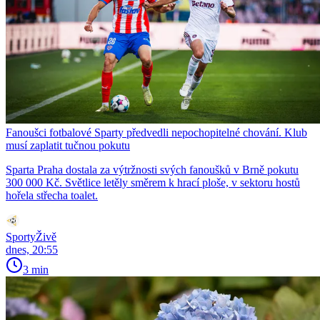
Fanoušci fotbalové Sparty předvedli nepochopitelné chování. Klub
musí zaplatit tučnou pokutu
Sparta Praha dostala za výtržnosti svých fanoušků v Brně pokutu
300 000 Kč. Světlice letěly směrem k hrací ploše, v sektoru hostů
hořela střecha toalet.
SportyŽivě
dnes, 20:55
3 min