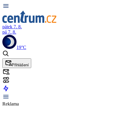
pátek 7. 8.
pá 7. 8.
19°C
Přihlášení
Reklama