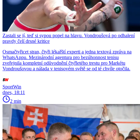
Zastali se jí, teď si sypou popel na hlavu. Vondroušová po odhalení
pravdy čelí drsné kritice
Osmačtyřicet stran, čtyři lékařští experti a jedna textová zpráva na
WhatsAppu. Mezinárodní agentura pro bezúhonnost tenisu
zveřejnila kompletní odůvodnění čtyřletého trestu pro Markétu
Vondroušovou a nálada v tenisovém světě se od té chvíle otočila.
SportWin
dnes, 18:11
2 min