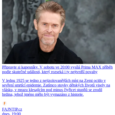
Připravte si kapesníky. V sobotu ve 20:00 vysílá Prima MAX příběh
podle skutečné události, který rozseká i ty nejtvrdší povahy
V lednu 1925 se jedno z nejizolovanějších míst na Zemi ocitlo v
sevření smrtící epidemie. Zatímco stovky dětských životů visely na
vlásku, v mrazu klesajícím pod minus čtyřicet stupňů se zrodil
hrdina, jehož jméno mělo být vymazáno z historie.
FAJNTIP.cz
dnes, 19:00