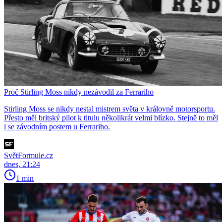
Proč Stirling Moss nikdy nezávodil za Ferrariho
Stirling Moss se nikdy nestal mistrem světa v královně motorsportu.
Přesto měl britský pilot k titulu několikrát velmi blízko. Stejně to měl
i se závodním postem u Ferrariho.
SvětFormule.cz
dnes, 21:24
1 min