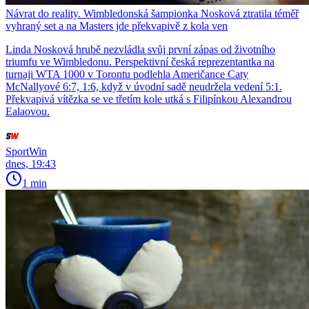
Návrat do reality. Wimbledonská šampionka Nosková ztratila téměř
vyhraný set a na Masters jde překvapivě z kola ven
Linda Nosková hrubě nezvládla svůj první zápas od životního
triumfu ve Wimbledonu. Perspektivní česká reprezentantka na
turnaji WTA 1000 v Torontu podlehla Američance Caty
McNallyové 6:7, 1:6, když v úvodní sadě neudržela vedení 5:1.
Překvapivá vítězka se ve třetím kole utká s Filipínkou Alexandrou
Ealaovou.
SportWin
dnes, 19:43
1 min