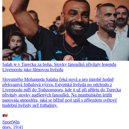
Salah je v Turecku za boha. Stovky fanoušků přivítaly legendu
Liverpoolu jako filmovou hvězdu
Slovutného Mohameda Salaha čeká nová a pro mnohé hodně
překvapivá fotbalová výzva. Egyptská hvězda po odchodu z
Liverpoolu míří do Trabzonsporu, kde ji už při příletu do Turecka
přivítaly stovky nadšených fanoušků. Na istanbulském letišti
panovala atmosféra, jaká se běžně pojí spíš s příjezdem světové
hudební hvězdy než fotbalisty.
SportWin
dnes, 19:41