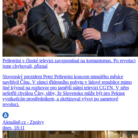
Pellegrini v čínské televizi zavzpomínal na komunismus. Po revoluci
jsme chybovali, přiznal
Slovenský prezident Peter Pellegrini koncem minulého měsíce
navštívil Čínu. V rámci třídenního pobytu v lidové republice mimo
jiné kývnul na rozhovor pro tamější státní televizi CGTN. V něm
nešetřil chválou Číny, sliby, že Slovensko může být pro Peking
vynikajícím prostředníkem, a zkritizoval vývoj po sametové
revoluci.
Aktuálně.cz - Zprávy
dnes, 18:11