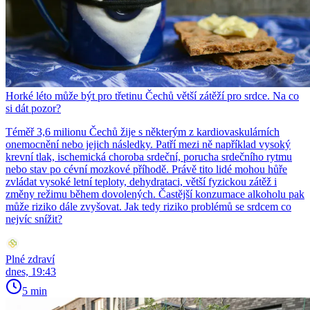
Horké léto může být pro třetinu Čechů větší zátěží pro srdce. Na co
si dát pozor?
Téměř 3,6 milionu Čechů žije s některým z kardiovaskulárních
onemocnění nebo jejich následky. Patří mezi ně například vysoký
krevní tlak, ischemická choroba srdeční, porucha srdečního rytmu
nebo stav po cévní mozkové příhodě. Právě tito lidé mohou hůře
zvládat vysoké letní teploty, dehydrataci, větší fyzickou zátěž i
změny režimu během dovolených. Častější konzumace alkoholu pak
může riziko dále zvyšovat. Jak tedy riziko problémů se srdcem co
nejvíc snížit?
Plné zdraví
dnes, 19:43
5 min