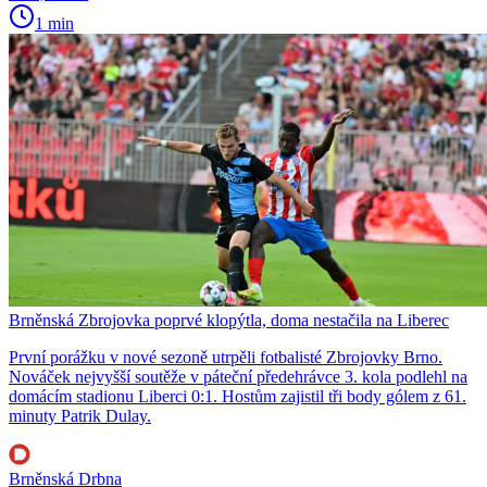
1 min
Brněnská Zbrojovka poprvé klopýtla, doma nestačila na Liberec
První porážku v nové sezoně utrpěli fotbalisté Zbrojovky Brno.
Nováček nejvyšší soutěže v páteční předehrávce 3. kola podlehl na
domácím stadionu Liberci 0:1. Hostům zajistil tři body gólem z 61.
minuty Patrik Dulay.
Brněnská Drbna