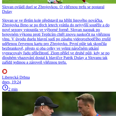
Slovan ovládl duel se Zbrojovkou. O vítěznou trefu se postaral
Dulay
Slovan se ve třetím kole představil na hřišti ligového nováčka.
Zbrojovka Brno se po třech letech vrátila do nejvyšší soutěže a do
nové sezony vstoupila ve výborné formě. Slovan naopak po
bojovném výkonu proti Teplicím chtěl znovu naskočit na vítěznou
vlnu. V úvodu duelu hlavní sudí po zásahu videorozhodčího zrušil
udělenou červenou kartu pro Zbrojovku. První půle tak skončila
bezbrankově, přesto si oba celky ve velmi náročném utkání
vypracovaly řadu příležitostí. Zlom přišel ve druhé půli, kdy se po
dlouhém vhazování dostal k hlavičce Patrik Dulay a Slovanu tak
zařídil jedinou a zároveň vítěznou trefu.
Liberecká Drbna
dnes, 19:24
2 min