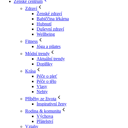
Ženské centrum
Zdraví
Ženské zdraví
Babiččina lékárna
Hubnutí
Duševní zdraví
Wellbeing
Fitness
Jóga a pilates
Módní trendy
Aktuální trendy
Doplňky
Krása
Péče o pleť
Péče o tělo
Vlasy
Nehty
Příběhy ze života
Inspirativní ženy
Rodina & komunita
Výchova
Přátelství
Vztahy