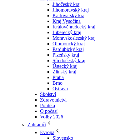
Jihočeský kraj
Jihomoravský kraj
Karlovarský kraj
Kraj Vysočina
Králověhradecký kraj
Liberecký kraj
Moravskoslezský kraj
Olomoucký kraj
Pardubický kraj
Plzeňský kraj
Středočeský kraj
Ústecký kraj
Zlínský kraj
Praha
Brno
Ostrava
Školství
Zdravotnictví
Politika
O počasí
Volby 2026
Zahraničí
Evropa
Slovensko