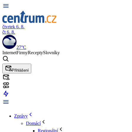
čtvrtek 6. 8.
čt 6. 8.
27°C
Internet
Firmy
Recepty
Slovníky
Přihlášení
Zprávy
Domácí
Regionální