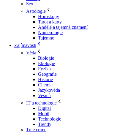
Sex
Astrologie
Horoskopy
Tarot a karty
Andělé a tajemná znamení
Numerologie
Tajemno
Zajímavosti
Věda
Biologie
Ekologie
Fyzika
Geografie
Historie
Chemie
Jazykověda
Vesmír
IT a technologie
Digital
Mobil
Technologie
Trendy
True crime