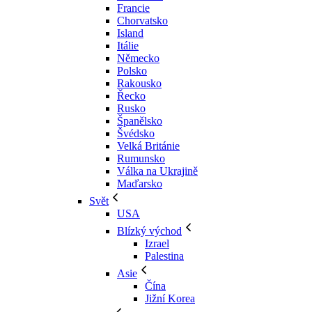
Francie
Chorvatsko
Island
Itálie
Německo
Polsko
Rakousko
Řecko
Rusko
Španělsko
Švédsko
Velká Británie
Rumunsko
Válka na Ukrajině
Maďarsko
Svět
USA
Blízký východ
Izrael
Palestina
Asie
Čína
Jižní Korea