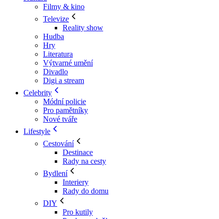
Filmy & kino
Televize
Reality show
Hudba
Hry
Literatura
Výtvarné umění
Divadlo
Digi a stream
Celebrity
Módní policie
Pro pamětníky
Nové tváře
Lifestyle
Cestování
Destinace
Rady na cesty
Bydlení
Interiery
Rady do domu
DIY
Pro kutily