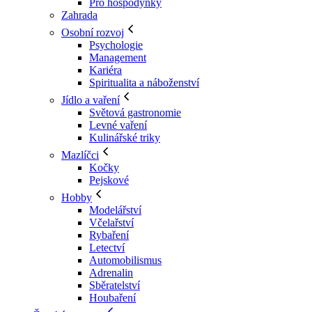
Pro hospodyňky
Zahrada
Osobní rozvoj
Psychologie
Management
Kariéra
Spiritualita a náboženství
Jídlo a vaření
Světová gastronomie
Levné vaření
Kulinářské triky
Mazlíčci
Kočky
Pejskové
Hobby
Modelářství
Včelařství
Rybaření
Letectví
Automobilismus
Adrenalin
Sběratelství
Houbaření