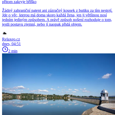
přitom zakryje bříško
Žádný zahraniční patent ani zázračný kousek z butiku za tím nestojí.
Jde o věc, kterou má doma skoro každá žena, jen ji většinou nosí
jedním jediným způsobem. A právě způsob nošení rozhoduje o tom,
jestli postavu zjemní, nebo jí naopak přidá objem.
Relaxeo.cz
dnes, 04:51
2 min