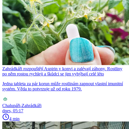
Zahrádkáři rozpouštějí Aspirin v konvi a zalévají záhony. Rostliny
po něm rostou rychleji a škůdci se jim vyhýbají celé léto
Jedna tableta za pár korun může rostlinám zapnout vlastní imunitní
systém. Věda to potvrzuje už od roku 1979.
Chalupáři-Zahrádkáři
dnes, 05:17
4 min