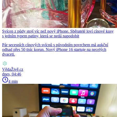
Svícen z půdy stojí víc než nový iPhone. Sběratelé loví cínové kusy
s jedním typem patiny, která se nedá napodobit
Pár secesních cínových svícnů s původním povrchem má aukční
odhad přes 50 tisíc korun. Nový iPhone 16 startuje na necelých
dvaceti.
VědaŽivě.cz
dnes, 04:46
4 min