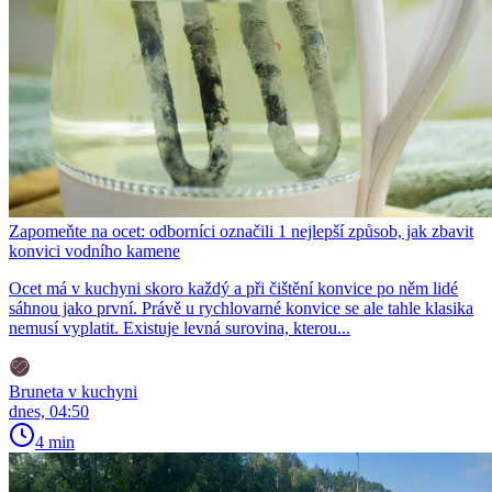
Zapomeňte na ocet: odborníci označili 1 nejlepší způsob, jak zbavit
konvici vodního kamene
Ocet má v kuchyni skoro každý a při čištění konvice po něm lidé
sáhnou jako první. Právě u rychlovarné konvice se ale tahle klasika
nemusí vyplatit. Existuje levná surovina, kterou...
Bruneta v kuchyni
dnes, 04:50
4 min