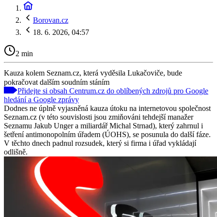
Borovan.cz
18. 6. 2026, 04:57
2 min
Kauza kolem Seznam.cz, která vyděsila Lukačoviče, bude
pokračovat dalším soudním stáním
Přidejte si obsah Centrum.cz do oblíbených zdrojů pro Google
hledání a Google zprávy
Dodnes ne úplně vyjasněná kauza útoku na internetovou společnost
Seznam.cz (v této souvislosti jsou zmiňováni tehdejší manažer
Seznamu Jakub Unger a miliardář Michal Strnad), který zahrnul i
šetření antimonopolním úřadem (ÚOHS), se posunula do další fáze.
V těchto dnech padnul rozsudek, který si firma i úřad vykládají
odlišně.