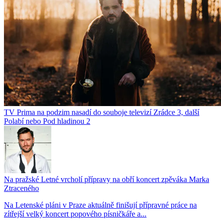
TV Prima na podzim nasadí do souboje televizí Zrádce 3, další
Polabí nebo Pod hladinou 2
Na pražské Letné vrcholí přípravy na obří koncert zpěváka Marka
Ztraceného
Na Letenské pláni v Praze aktuálně finišují přípravné práce na
zítřejší velký koncert popového písničkáře a...