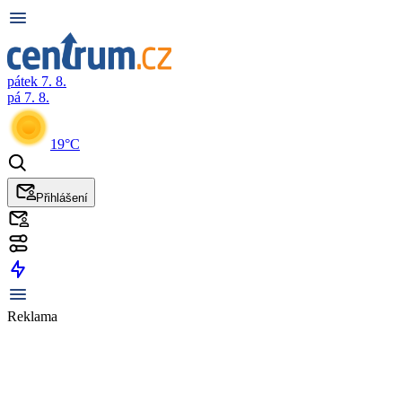
pátek 7. 8.
pá 7. 8.
19°C
Přihlášení
Reklama