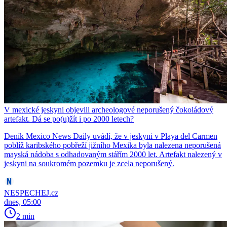
V mexické jeskyni objevili archeologové neporušený čokoládový
artefakt. Dá se po(u)žít i po 2000 letech?
Deník Mexico News Daily uvádí, že v jeskyni v Playa del Carmen
poblíž karibského pobřeží jižního Mexika byla nalezena neporušená
mayská nádoba s odhadovaným stářím 2000 let. Artefakt nalezený v
jeskyni na soukromém pozemku je zcela neporušený.
NESPECHEJ.cz
dnes, 05:00
2 min