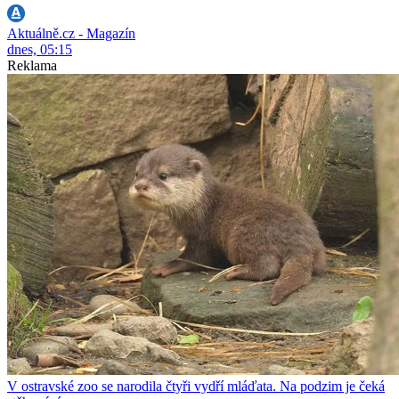
Aktuálně.cz - Magazín
dnes, 05:15
Reklama
V ostravské zoo se narodila čtyři vydří mláďata. Na podzim je čeká