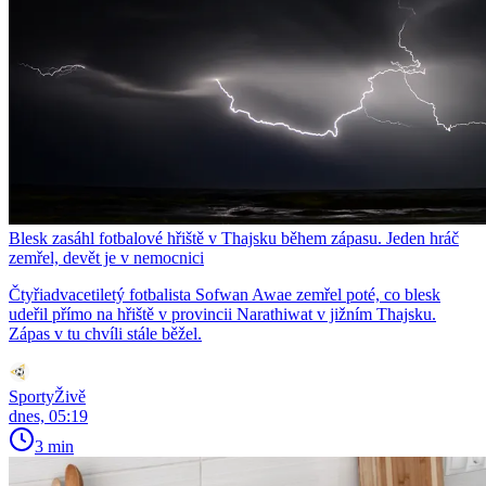
Blesk zasáhl fotbalové hřiště v Thajsku během zápasu. Jeden hráč
zemřel, devět je v nemocnici
Čtyřiadvacetiletý fotbalista Sofwan Awae zemřel poté, co blesk
udeřil přímo na hřiště v provincii Narathiwat v jižním Thajsku.
Zápas v tu chvíli stále běžel.
SportyŽivě
dnes, 05:19
3 min