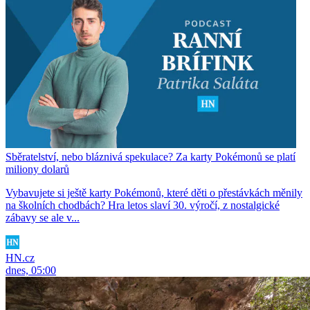
Sběratelství, nebo bláznivá spekulace? Za karty Pokémonů se platí
miliony dolarů
Vybavujete si ještě karty Pokémonů, které děti o přestávkách měnily
na školních chodbách? Hra letos slaví 30. výročí, z nostalgické
zábavy se ale v...
HN.cz
dnes, 05:00