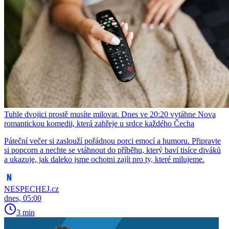
Tuhle dvojici prostě musíte milovat. Dnes ve 20:20 vytáhne Nova
romantickou komedii, která zahřeje u srdce každého Čecha
Páteční večer si zaslouží pořádnou porci emocí a humoru. Připravte
si popcorn a nechte se vtáhnout do příběhu, který baví tisíce diváků
a ukazuje, jak daleko jsme ochotni zajít pro ty, které milujeme.
NESPECHEJ.cz
dnes, 05:00
3 min