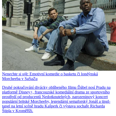
Nenechte si ujít: Emotivní komedie o basketu či londýnská
Morcheeba v SaSaZu
Druhé pokračování divácky oblíbeného filmu Ďábel nosí Pradu na
platformě Disney+, francouzské komediální drama ze sportovního
prostředí od producentů Nedotknutelných, narozeninový koncert
populární britské Morcheeby, legendární semaforský Jonáš a tingl-
tangl na letní scéně hradu Kašperk či výstava sochaře Richarda
Štipla v Kroměříži.