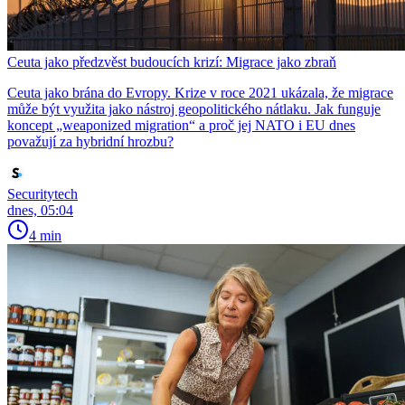
Ceuta jako předzvěst budoucích krizí: Migrace jako zbraň
Ceuta jako brána do Evropy. Krize v roce 2021 ukázala, že migrace
může být využita jako nástroj geopolitického nátlaku. Jak funguje
koncept „weaponized migration“ a proč jej NATO i EU dnes
považují za hybridní hrozbu?
Securitytech
dnes, 05:04
4 min