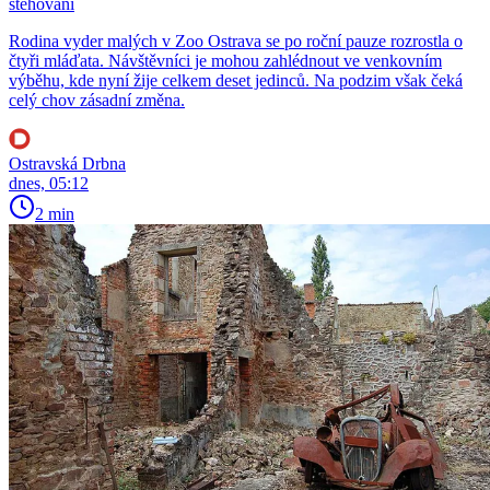
stěhování
Rodina vyder malých v Zoo Ostrava se po roční pauze rozrostla o
čtyři mláďata. Návštěvníci je mohou zahlédnout ve venkovním
výběhu, kde nyní žije celkem deset jedinců. Na podzim však čeká
celý chov zásadní změna.
Ostravská Drbna
dnes, 05:12
2 min