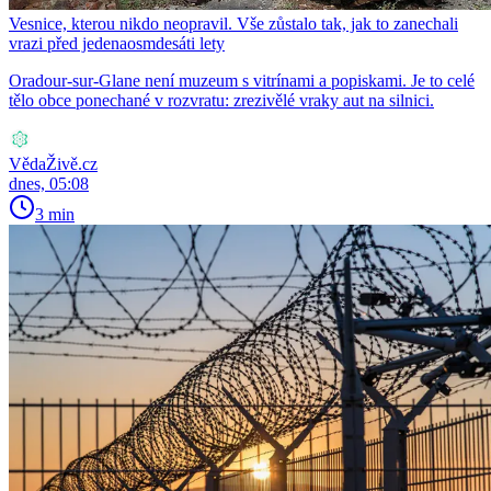
Vesnice, kterou nikdo neopravil. Vše zůstalo tak, jak to zanechali
vrazi před jedenaosmdesáti lety
Oradour-sur-Glane není muzeum s vitrínami a popiskami. Je to celé
tělo obce ponechané v rozvratu: zrezivělé vraky aut na silnici.
VědaŽivě.cz
dnes, 05:08
3 min