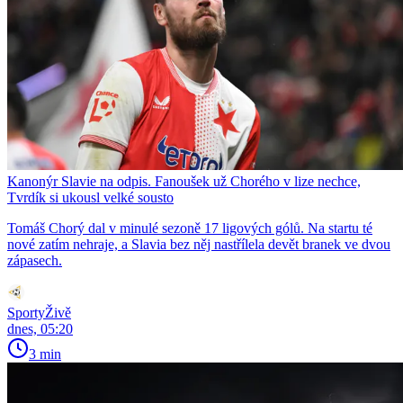
Kanonýr Slavie na odpis. Fanoušek už Chorého v lize nechce,
Tvrdík si ukousl velké sousto
Tomáš Chorý dal v minulé sezoně 17 ligových gólů. Na startu té
nové zatím nehraje, a Slavia bez něj nastřílela devět branek ve dvou
zápasech.
SportyŽivě
dnes, 05:20
3 min