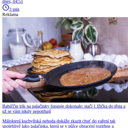
dnes, 04:51
3 min
Reklama
Babiččin trik na palačinky funguje dokonale: stačí 1 lžička do těsta a
už se vám nikdy nepotrhají
Málokterá kuchyňská nehoda dokáže zkazit chuť do vaření tak
spolehlivě jako palačinka, která se v půlce obracení roztrhne a