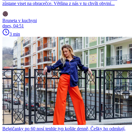
zůstane viset na obracečce. Většina z nás v tu chvíli obviní...
Bruneta v kuchyni
dnes, 04:51
3 min
Belgičanky po 60 nosí tenhle typ košile denně, Češky ho odmítají,