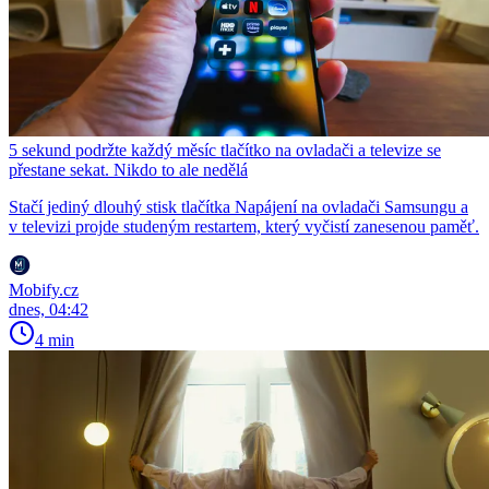
5 sekund podržte každý měsíc tlačítko na ovladači a televize se
přestane sekat. Nikdo to ale nedělá
Stačí jediný dlouhý stisk tlačítka Napájení na ovladači Samsungu a
v televizi projde studeným restartem, který vyčistí zanesenou paměť.
Mobify.cz
dnes, 04:42
4 min