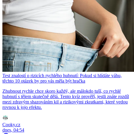
Test znalostí o rizicích rychlého hubnutí: Pokud si hlídáte váhu,
těchto 10 otázek by pro vás měla být hračka
Zhubnout rychle chce skoro každý, ale málokdo tuší, co rychlé
hubnutí s tělem skutečně dělá. Tento kvíz prověří, jestli znáte rozdíl
mezi zdravým shazováním kil a rizikovými zkratkami, které vedou
rovnou k jojo efektu.
Cooky.cz
dnes, 04:54