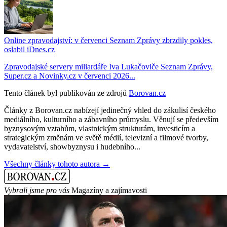
Online zpravodajství: v červenci Seznam Zprávy zbrzdily pokles,
oslabil iDnes.cz
Zpravodajské servery miliardáře Iva Lukačoviče Seznam Zprávy,
Super.cz a Novinky.cz v červenci 2026...
Tento článek byl publikován ze zdrojů
Borovan.cz
Články z Borovan.cz nabízejí jedinečný vhled do zákulisí českého
mediálního, kulturního a zábavního průmyslu. Věnují se především
byznysovým vztahům, vlastnickým strukturám, investicím a
strategickým změnám ve světě médií, televizní a filmové tvorby,
vydavatelství, showbyznysu i hudebního...
Všechny články tohoto autora →
Vybrali jsme pro vás
Magazíny a zajímavosti