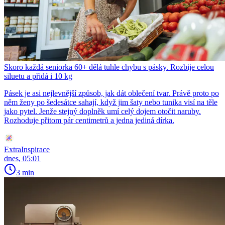
Skoro každá seniorka 60+ dělá tuhle chybu s pásky. Rozbije celou
siluetu a přidá i 10 kg
Pásek je asi nejlevnější způsob, jak dát oblečení tvar. Právě proto po
něm ženy po šedesátce sahají, když jim šaty nebo tunika visí na těle
jako pytel. Jenže stejný doplněk umí celý dojem otočit naruby.
Rozhoduje přitom pár centimetrů a jedna jediná dírka.
ExtraInspirace
dnes, 05:01
3 min