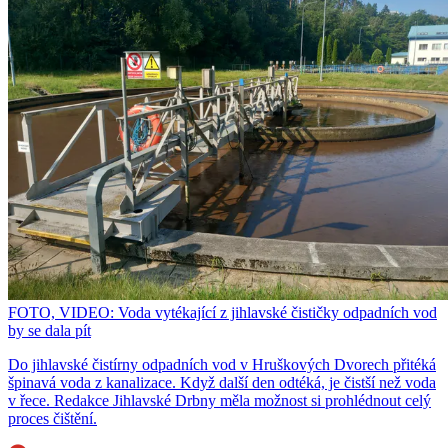
FOTO, VIDEO: Voda vytékající z jihlavské čističky odpadních vod
by se dala pít
Do jihlavské čistírny odpadních vod v Hruškových Dvorech přitéká
špinavá voda z kanalizace. Když další den odtéká, je čistší než voda
v řece. Redakce Jihlavské Drbny měla možnost si prohlédnout celý
proces čištění.