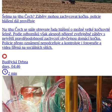
Šelma na jihu Čech? Záběry mohou zachycovat kočku, policie
hlášení dál prověřuje
Na jihu Čech se stále objevuje řada hlášení o možné velké kočkovité
šelmě. Podle odborníků však alespoň některé zveřejněné záběry s
největší pravděpodobností zachycují obyčejnou domácí kočku.
Policie přesto oznámení nepodceňuje a kontroluje i fotografie a
videa šířená na sociálních sítích.
Budějcká Drbna
dnes, 04:46
2 min