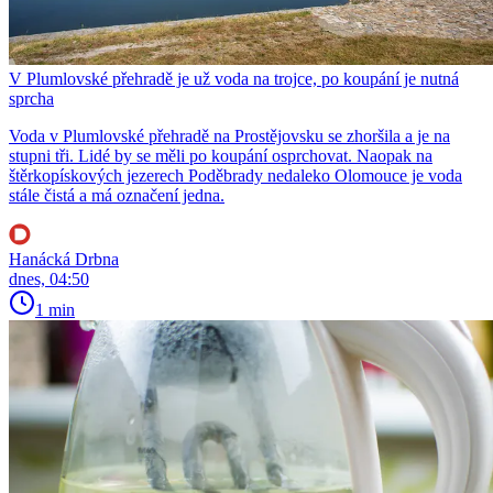
V Plumlovské přehradě je už voda na trojce, po koupání je nutná
sprcha
Voda v Plumlovské přehradě na Prostějovsku se zhoršila a je na
stupni tři. Lidé by se měli po koupání osprchovat. Naopak na
štěrkopískových jezerech Poděbrady nedaleko Olomouce je voda
stále čistá a má označení jedna.
Hanácká Drbna
dnes, 04:50
1 min