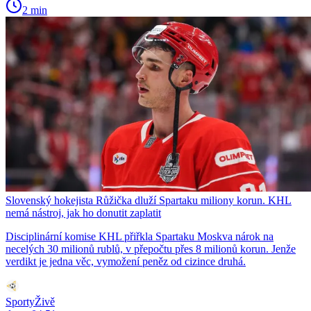
2 min
Slovenský hokejista Růžička dluží Spartaku miliony korun. KHL
nemá nástroj, jak ho donutit zaplatit
Disciplinární komise KHL přiřkla Spartaku Moskva nárok na
necelých 30 milionů rublů, v přepočtu přes 8 milionů korun. Jenže
verdikt je jedna věc, vymožení peněz od cizince druhá.
SportyŽivě