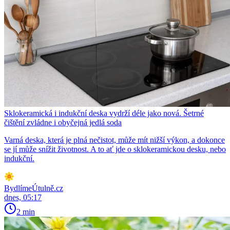
Sklokeramická i indukční deska vydrží déle jako nová. Šetrné
čištění zvládne i obyčejná jedlá soda
Varná deska, která je plná nečistot, může mít nižší výkon, a dokonce
se jí může snížit životnost. A to ať jde o sklokeramickou desku, nebo
indukční.
BydlímeÚtulně.cz
dnes, 05:17
2 min