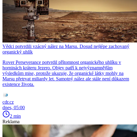
Vědci potvrdili vzácný nález na Marsu. Dosud nejlépe zachovaný
organický uhlík
Rover Perseverance potvrdil přítomnost organického uhlíku v
horninách kráteru Jezero. Objev patří k nejvýznamnějším
výsledkům mise, protože ukazuje, že organické látky mohly na
Marsu přetrvat miliardy let. Samotný nález ale stále není důkazem
existence života.
cdr.cz
dnes, 05:00
2 min
Reklama