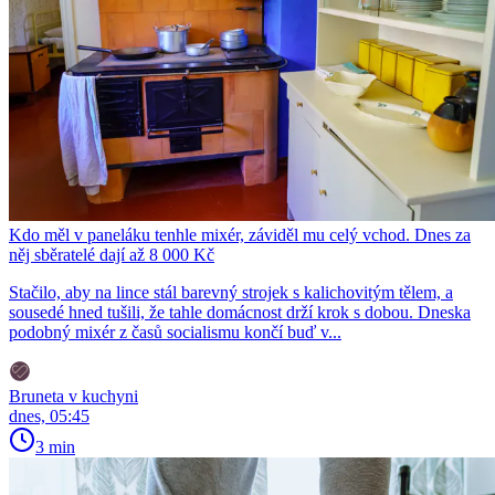
Kdo měl v paneláku tenhle mixér, záviděl mu celý vchod. Dnes za
něj sběratelé dají až 8 000 Kč
Stačilo, aby na lince stál barevný strojek s kalichovitým tělem, a
sousedé hned tušili, že tahle domácnost drží krok s dobou. Dneska
podobný mixér z časů socialismu končí buď v...
Bruneta v kuchyni
dnes, 05:45
3 min