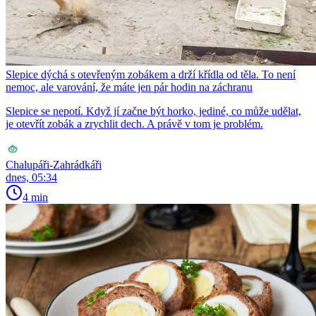
Slepice dýchá s otevřeným zobákem a drží křídla od těla. To není
nemoc, ale varování, že máte jen pár hodin na záchranu
Slepice se nepotí. Když jí začne být horko, jediné, co může udělat,
je otevřít zobák a zrychlit dech. A právě v tom je problém.
Chalupáři-Zahrádkáři
dnes, 05:34
4 min