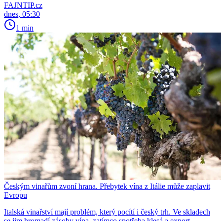
FAJNTIP.cz
dnes, 05:30
1 min
Českým vinařům zvoní hrana. Přebytek vína z Itálie může zaplavit
Evropu
Italská vinařství mají problém, který pocítí i český trh. Ve skladech
se jim hromadí zásoby vína, zatímco spotřeba klesá a export