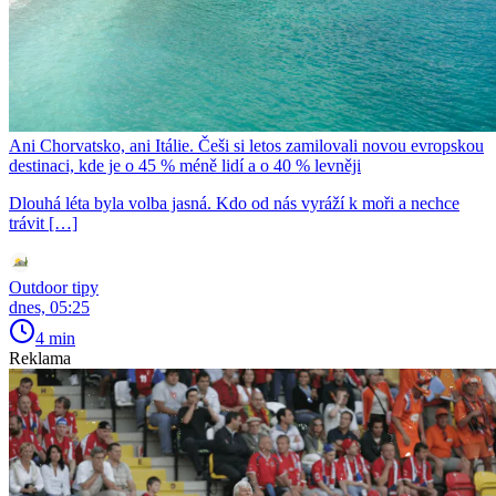
Ani Chorvatsko, ani Itálie. Češi si letos zamilovali novou evropskou
destinaci, kde je o 45 % méně lidí a o 40 % levněji
Dlouhá léta byla volba jasná. Kdo od nás vyráží k moři a nechce
trávit […]
Outdoor tipy
dnes, 05:25
4 min
Reklama