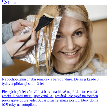
1 min
Nepochopitelná chyba seniorek s barvou vlasů. Dělají ji každé 3
týdny a přidávají si tím 5 let
Přesných pět let vám žádná barva na hlavě nepřidá – to se nedá
změřit. Rozdíl mezi „upravená" a „zestárlá" ale bývá na fotkách
překvapivě dobře vidět. A často za něj může postup, který doma
běží roky na autopilota.