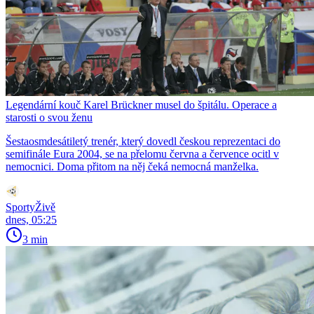
Legendární kouč Karel Brückner musel do špitálu. Operace a
starosti o svou ženu
Šestaosmdesátiletý trenér, který dovedl českou reprezentaci do
semifinále Eura 2004, se na přelomu června a července ocitl v
nemocnici. Doma přitom na něj čeká nemocná manželka.
SportyŽivě
dnes, 05:25
3 min