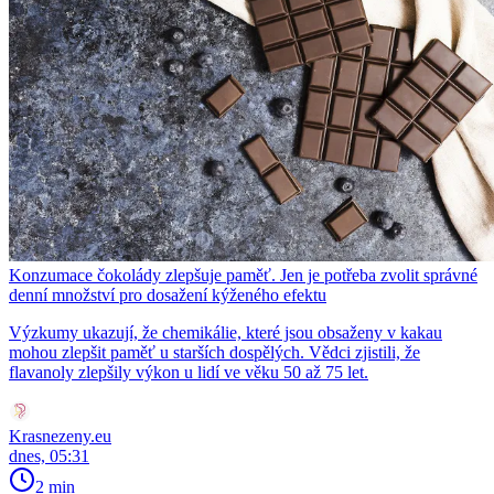
Konzumace čokolády zlepšuje paměť. Jen je potřeba zvolit správné
denní množství pro dosažení kýženého efektu
Výzkumy ukazují, že chemikálie, které jsou obsaženy v kakau
mohou zlepšit paměť u starších dospělých. Vědci zjistili, že
flavanoly zlepšily výkon u lidí ve věku 50 až 75 let.
Krasnezeny.eu
dnes, 05:31
2 min