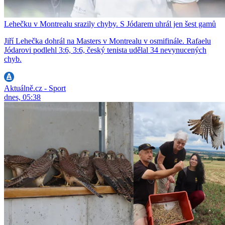
Lehečku v Montrealu srazily chyby. S Jódarem uhrál jen šest gamů
Jiří Lehečka dohrál na Masters v Montrealu v osmifinále. Rafaelu
Jódarovi podlehl 3:6, 3:6, český tenista udělal 34 nevynucených
chyb.
Aktuálně.cz - Sport
dnes, 05:38