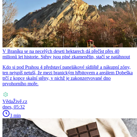
V Braníku se na necelých deseti hektarech dá přečíst přes 40
milionů let historie. Stěny jsou plné zkamenělin, stačí se natáhnout
Kdo si pod Prahou 4 představí panelákové sídliště a nákupní zóny,
ten nejspíš netuší, že mezi branickým hřbitovem a areálem Dobeška
trčí z kopce skalní stěny, v nichž je zakonzervované dno
prvohorního moře.
VědaŽivě.cz
dnes, 05:32
3 min