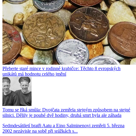
Přeberte staré mince v rodinné krabičce: Těchto 8 evropských
unikátů má hodnotu celého jmění
Tomu se říká smůla: Dvojčata zemřela stejným způsobem na stejné
silnici. Dělily je pouhé dvě hodiny, druhá smrt byla ale záhada
Sedmdesátiletí bratři Aatu a Eino Salminenovi zemřeli 5. března
2002 nezávisle na sobě při srážkách s...