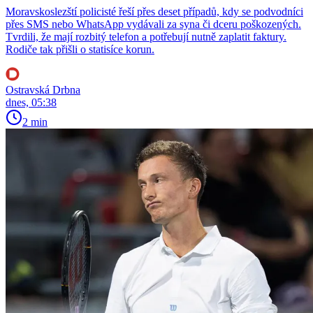
Moravskoslezští policisté řeší přes deset případů, kdy se podvodníci
přes SMS nebo WhatsApp vydávali za syna či dceru poškozených.
Tvrdili, že mají rozbitý telefon a potřebují nutně zaplatit faktury.
Rodiče tak přišli o statisíce korun.
Ostravská Drbna
dnes, 05:38
2 min