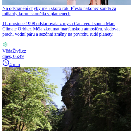
Na odstranění chyby měli skoro rok. Přesto nakonec sonda za
miliardy korun skončila v plamenech
11. prosince 1998 odstartovala z mysu Canaveral sonda Mars
Climate Orbiter. Měla zkoumat marťanskou atmosféru, sledovat
prach, vodní páru a sezónní změny na povrchu rudé planety.
VědaŽivě.cz
dnes, 05:49
4 min