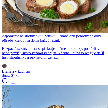
Zapomeňte na strouhanku i housku. Sekaná drží pohromadě díky 1
přísadě, kterou má doma každý řezník
Rozpadlá sekaná, která se při krájení láme na drobky, potká dřív
nebo později skoro každou kuchyni. Většina lidí na to reaguje další
hrstí strouhanky a pak se diví, že je...
Bruneta v kuchyni
dnes, 05:32
4 min