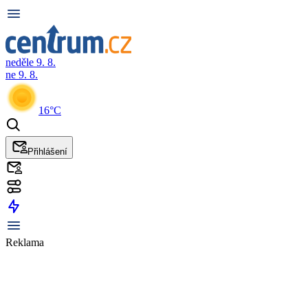
neděle 9. 8.
ne 9. 8.
16°C
Přihlášení
Reklama