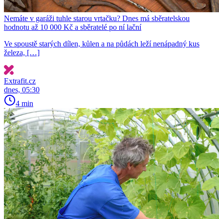
Nemáte v garáži tuhle starou vrtačku? Dnes má sběratelskou
hodnotu až 10 000 Kč a sběratelé po ní lační
Ve spoustě starých dílen, kůlen a na půdách leží nenápadný kus
železa, […]
Extrafit.cz
dnes, 05:30
4 min