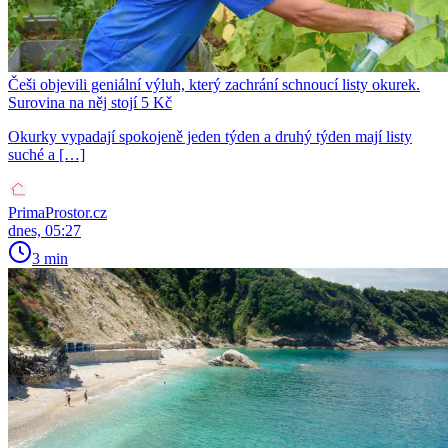
Češi objevili geniální výluh, který zachrání schnoucí listy okurek.
Surovina na něj stojí 5 Kč
Okurky vypadají spokojeně jeden týden a druhý týden mají listy
suché a […]
PrimaProstor.cz
dnes, 05:27
3 min