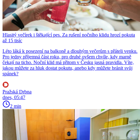
Hlasitý večírek i štěkající pes. Za rušení nočního klidu hrozí pokuta
až 15 tisíc
Léto láká k posezení na balkoně a dlouhým večerům s přáteli venku.
Pro jedny příjemná část roku, pro druhé ovšem chvíle, kdy marně
čekají na ticho. Noční klid má přitom v Česku jasná pravidla. Víte,
jakou můžete za hluk dostat pokutu, anebo kdy můžete bránit svůj
spánek?
Pražská Drbna
dnes, 05:47
2 min