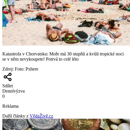
Katastrofa v Chorvatsku: Moře má 30 stupňů a kvůli tropické noci
se v něm nevykoupete! Potrvá to celé léto
Zdroj
:
Foto: Pxhere
Sdílet
Denní
výzva
0
Reklama
Další články z
VědaŽivě.cz