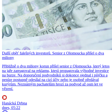
Další oběť falešných investorů. Senior z Olomoucka přišel o dva
miliony
Přibližně o dva miliony korun přišel senior z Olomoucka, který letos
na jaře zareagoval na reklamu, která propagovala výhodné investice
na burze. Na doporučení podvodníků si dokonce sjednal i půjčku a
peníze postupně odesílal na cizí účty nebo je osobně předával
kurýrům. Neznámým pachatelům hrozí za podvod až osm let ve
vězení.
Hanácká Drbna
dnes, 05:22