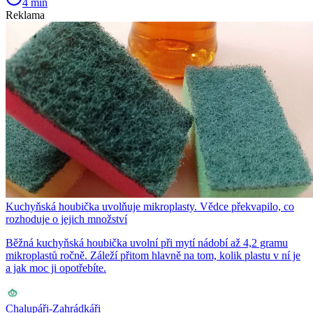
4 min
Reklama
Kuchyňská houbička uvolňuje mikroplasty. Vědce překvapilo, co
rozhoduje o jejich množství
Běžná kuchyňská houbička uvolní při mytí nádobí až 4,2 gramu
mikroplastů ročně. Záleží přitom hlavně na tom, kolik plastu v ní je
a jak moc ji opotřebíte.
Chalupáři-Zahrádkáři