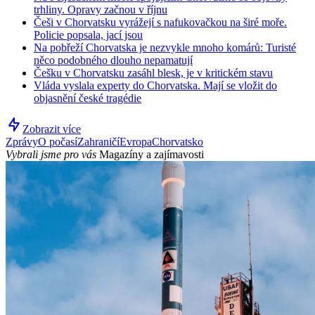
trhliny. Opravy začnou v říjnu
Češi v Chorvatsku vyrážejí s nafukovačkou na širé moře.
Policie popsala, jací jsou
Na pobřeží Chorvatska je nezvykle mnoho komárů: Turisté
něco podobného dlouho nepamatují
Češku v Chorvatsku zasáhl blesk, je v kritickém stavu
Vláda vyslala experty do Chorvatska. Mají se vložit do
objasnění české tragédie
Zobrazit více
Zprávy
O počasí
Zahraničí
Evropa
Chorvatsko
Vybrali jsme pro vás
Magazíny a zajímavosti