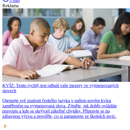
3 min
Reklama
KVÍZ: Tento rychlý test odhalí vaše mezery ve vyjmenovaných
slovech
Otestujte své znalosti českého jazyka v našem novém kvízu
zaměřeném na vyjmenovaná slova. Zjistěte, jak dobře ovládáte
pravopis a kde se skrývají zákeřné chytáky. Připravte se na
zábavnou výzvu a prověřte, co si pamatujete ze školních lavic.