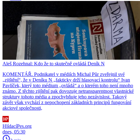
Aleš Rozehnal: Kdo že to skutečně ovládá Deník N
KOMENTÁŘ. Podnikatel v médiích Michal Půr zveřejnil své
„zjištění“, že v Deníku N „fakticky drží hlasovací kontrolu“ Ivan
Pavlíček, který toto médium „ovládá“ a o kterém toho není mnoho
známo. Z těchto zjištění pak dovozuje netransparentnost vlastnické
struktury tohoto média a zpochybňuje jeho nezávislost. Takový
závěr však vychází z nepochopení základních principů fungování
akciové společnosti,
HlídacíPes.org
dnes, 05:30