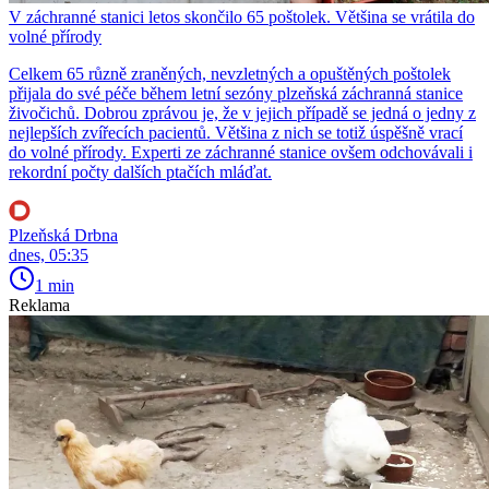
V záchranné stanici letos skončilo 65 poštolek. Většina se vrátila do
volné přírody
Celkem 65 různě zraněných, nevzletných a opuštěných poštolek
přijala do své péče během letní sezóny plzeňská záchranná stanice
živočichů. Dobrou zprávou je, že v jejich případě se jedná o jedny z
nejlepších zvířecích pacientů. Většina z nich se totiž úspěšně vrací
do volné přírody. Experti ze záchranné stanice ovšem odchovávali i
rekordní počty dalších ptačích mláďat.
Plzeňská Drbna
dnes, 05:35
1 min
Reklama