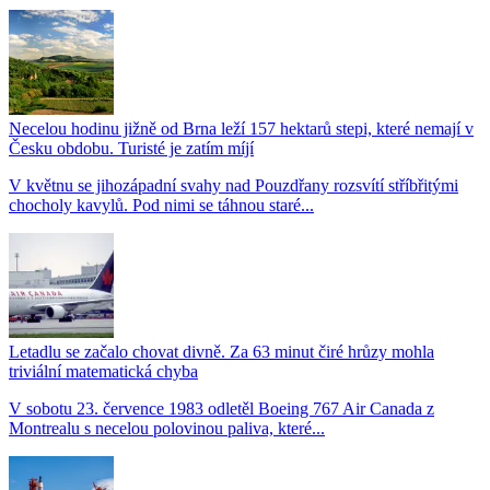
Necelou hodinu jižně od Brna leží 157 hektarů stepi, které nemají v
Česku obdobu. Turisté je zatím míjí
V květnu se jihozápadní svahy nad Pouzdřany rozsvítí stříbřitými
chocholy kavylů. Pod nimi se táhnou staré...
Letadlu se začalo chovat divně. Za 63 minut čiré hrůzy mohla
triviální matematická chyba
V sobotu 23. července 1983 odletěl Boeing 767 Air Canada z
Montrealu s necelou polovinou paliva, které...