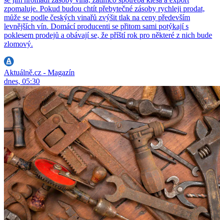
zpomaluje. Pokud budou chtít přebytečné zásoby rychleji prodat,
může se podle českých vinařů zvýšit tlak na ceny především
levnějších vín. Domácí producenti se přitom sami potýkají s
poklesem prodejů a obávají se, že příští rok pro některé z nich bude
zlomový.
Aktuálně.cz - Magazín
dnes, 05:30