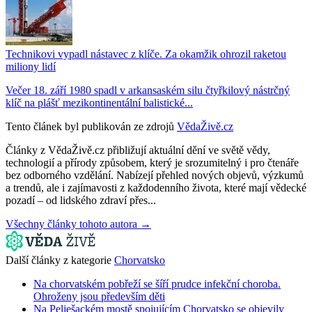
Technikovi vypadl nástavec z klíče. Za okamžik ohrozil raketou
miliony lidí
Večer 18. září 1980 spadl v arkansaském silu čtyřkilový nástrčný
klíč na plášť mezikontinentální balistické...
Tento článek byl publikován ze zdrojů
VědaŽivě.cz
Články z VědaŽivě.cz přibližují aktuální dění ve světě vědy,
technologií a přírody způsobem, který je srozumitelný i pro čtenáře
bez odborného vzdělání. Nabízejí přehled nových objevů, výzkumů
a trendů, ale i zajímavosti z každodenního života, které mají vědecké
pozadí – od lidského zdraví přes...
Všechny články tohoto autora →
Další články z kategorie
Chorvatsko
Na chorvatském pobřeží se šíří prudce infekční choroba.
Ohroženy jsou především děti
Na Pelješackém mostě spojujícím Chorvatsko se objevily