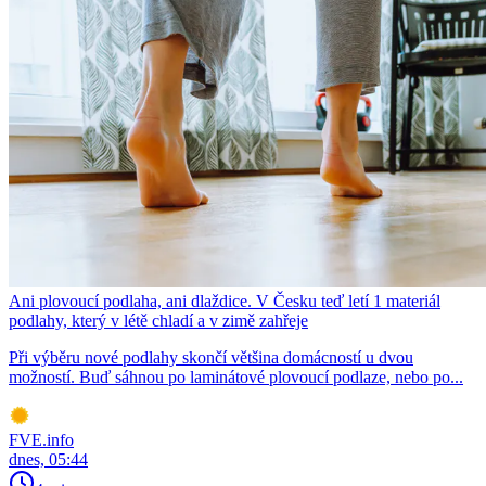
Ani plovoucí podlaha, ani dlaždice. V Česku teď letí 1 materiál
podlahy, který v létě chladí a v zimě zahřeje
Při výběru nové podlahy skončí většina domácností u dvou
možností. Buď sáhnou po laminátové plovoucí podlaze, nebo po...
FVE.info
dnes, 05:44