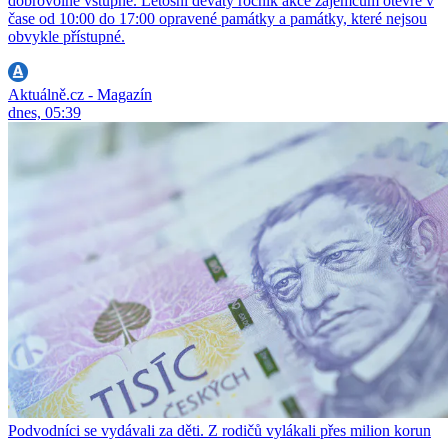
dobrovolné vstupné. Letošní devátý ročník akce zájemcům otevře v
čase od 10:00 do 17:00 opravené památky a památky, které nejsou
obvykle přístupné.
Aktuálně.cz - Magazín
dnes, 05:39
Podvodníci se vydávali za děti. Z rodičů vylákali přes milion korun