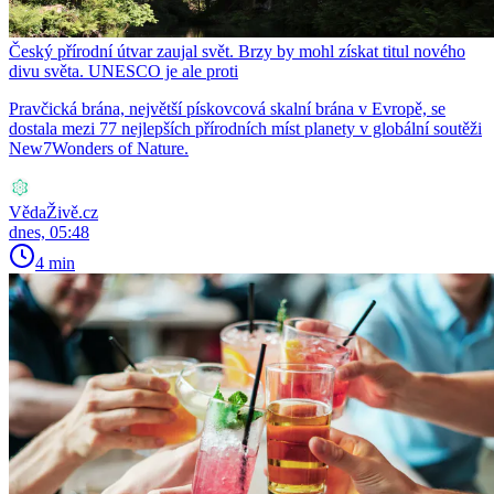
Český přírodní útvar zaujal svět. Brzy by mohl získat titul nového
divu světa. UNESCO je ale proti
Pravčická brána, největší pískovcová skalní brána v Evropě, se
dostala mezi 77 nejlepších přírodních míst planety v globální soutěži
New7Wonders of Nature.
VědaŽivě.cz
dnes, 05:48
4 min