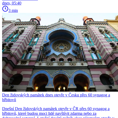
dnes, 05:40
3 min
Den židovských památek dnes otevře v Česku přes 60 synagog a
hřbitovů
Dnešní Den židovských památek otevře v ČR přes 60 synagog a
hřbitovů, které budou moci lidé navštívit zdarma nebo za