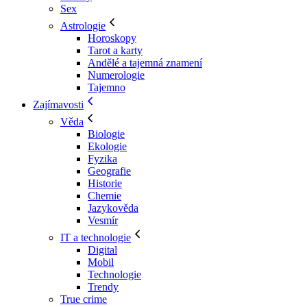
Sex
Astrologie
Horoskopy
Tarot a karty
Andělé a tajemná znamení
Numerologie
Tajemno
Zajímavosti
Věda
Biologie
Ekologie
Fyzika
Geografie
Historie
Chemie
Jazykověda
Vesmír
IT a technologie
Digital
Mobil
Technologie
Trendy
True crime