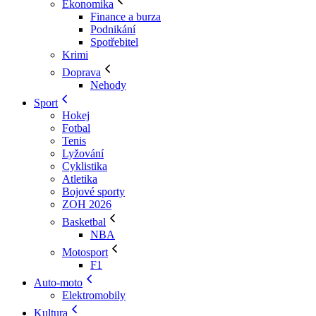
Ekonomika
Finance a burza
Podnikání
Spotřebitel
Krimi
Doprava
Nehody
Sport
Hokej
Fotbal
Tenis
Lyžování
Cyklistika
Atletika
Bojové sporty
ZOH 2026
Basketbal
NBA
Motosport
F1
Auto-moto
Elektromobily
Kultura