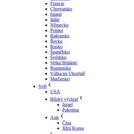
Francie
Chorvatsko
Island
Itálie
Německo
Polsko
Rakousko
Řecko
Rusko
Španělsko
Švédsko
Velká Británie
Rumunsko
Válka na Ukrajině
Maďarsko
Svět
USA
Blízký východ
Izrael
Palestina
Asie
Čína
Jižní Korea