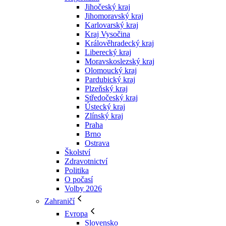
Jihočeský kraj
Jihomoravský kraj
Karlovarský kraj
Kraj Vysočina
Králověhradecký kraj
Liberecký kraj
Moravskoslezský kraj
Olomoucký kraj
Pardubický kraj
Plzeňský kraj
Středočeský kraj
Ústecký kraj
Zlínský kraj
Praha
Brno
Ostrava
Školství
Zdravotnictví
Politika
O počasí
Volby 2026
Zahraničí
Evropa
Slovensko