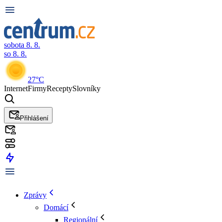
sobota 8. 8.
so 8. 8.
27°C
Internet
Firmy
Recepty
Slovníky
Přihlášení
Zprávy
Domácí
Regionální