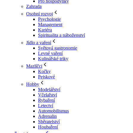
Pro hospodyňky
Zahrada
Osobní rozvoj
Psychologie
Management
Kariéra
Spiritualita a náboženství
Jídlo a vaření
Světová gastronomie
Levné vaření
Kulinářské triky
Mazlíčci
Kočky
Pejskové
Hobby
Modelářství
Včelařství
Rybaření
Letectví
Automobilismus
Adrenalin
Sběratelství
Houbaření