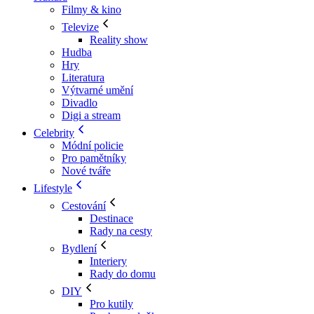
Filmy & kino
Televize
Reality show
Hudba
Hry
Literatura
Výtvarné umění
Divadlo
Digi a stream
Celebrity
Módní policie
Pro pamětníky
Nové tváře
Lifestyle
Cestování
Destinace
Rady na cesty
Bydlení
Interiery
Rady do domu
DIY
Pro kutily