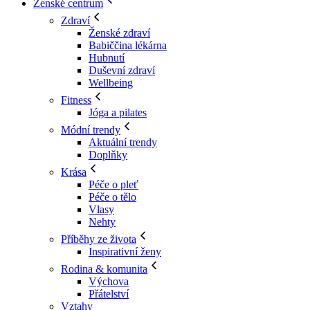
Ženské centrum
Zdraví
Ženské zdraví
Babiččina lékárna
Hubnutí
Duševní zdraví
Wellbeing
Fitness
Jóga a pilates
Módní trendy
Aktuální trendy
Doplňky
Krása
Péče o pleť
Péče o tělo
Vlasy
Nehty
Příběhy ze života
Inspirativní ženy
Rodina & komunita
Výchova
Přátelství
Vztahy