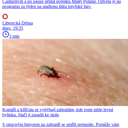
Čanturišvili a po pauze přidal pojistku Matěj Polidar. Odveta je na
programu za týden na stadionu lídra lotyšské ligy.
Liberecká Drbna
dnes, 19:35
3 min
Komáři a klíšťata se vyhýbají zahradám, kde roste tahle levná
bylinka. Stačí ji zasadit ke stolu
S otravným hmyzem na zahradě se smířit nemusíte. Pomůže vám