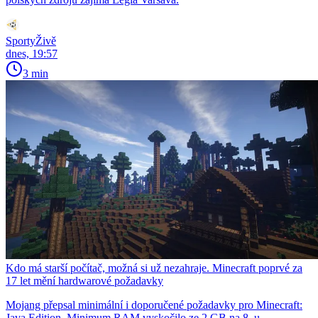
SportyŽivě
dnes, 19:57
3 min
Kdo má starší počítač, možná si už nezahraje. Minecraft poprvé za
17 let mění hardwarové požadavky
Mojang přepsal minimální i doporučené požadavky pro Minecraft:
Java Edition. Minimum RAM vyskočilo ze 2 GB na 8, u