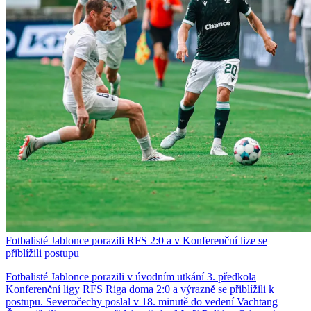
Fotbalisté Jablonce porazili RFS 2:0 a v Konferenční lize se
přiblížili postupu
Fotbalisté Jablonce porazili v úvodním utkání 3. předkola
Konferenční ligy RFS Riga doma 2:0 a výrazně se přiblížili k
postupu. Severočechy poslal v 18. minutě do vedení Vachtang