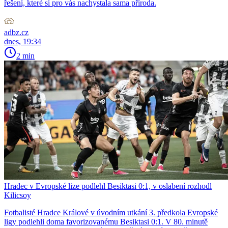
řešení, které si pro vás nachystala sama příroda.
adbz.cz
dnes, 19:34
2 min
Hradec v Evropské lize podlehl Besiktasi 0:1, v oslabení rozhodl
Kilicsoy
Fotbalisté Hradce Králové v úvodním utkání 3. předkola Evropské
ligy podlehli doma favorizovanému Besiktasi 0:1. V 80. minutě