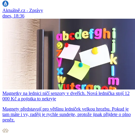
Aktuálně.cz - Zprávy
dnes, 18:36
Magnetky na lednici ničí senzory v dveřích. Nová lednička stojí 12
000 Kč a pojistka to nekryje
Magnety představují pro většinu ledniček velkou hrozbu. Pokud je
tam máte i vy, raději je rychle sundejte, protože jinak přijdete o plno
peněz.