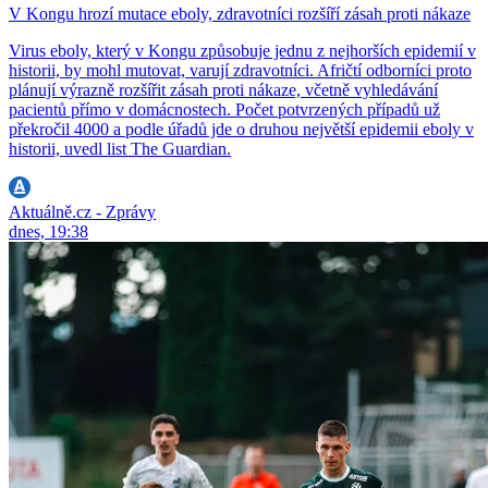
V Kongu hrozí mutace eboly, zdravotníci rozšíří zásah proti nákaze
Virus eboly, který v Kongu způsobuje jednu z nejhorších epidemií v
historii, by mohl mutovat, varují zdravotníci. Afričtí odborníci proto
plánují výrazně rozšířit zásah proti nákaze, včetně vyhledávání
pacientů přímo v domácnostech. Počet potvrzených případů už
překročil 4000 a podle úřadů jde o druhou největší epidemii eboly v
historii, uvedl list The Guardian.
Aktuálně.cz - Zprávy
dnes, 19:38