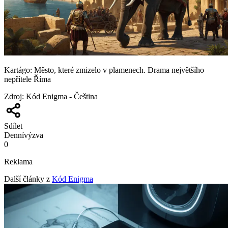
Kartágo: Město, které zmizelo v plamenech. Drama největšího
nepřítele Říma
Zdroj
:
Kód Enigma - Čeština
Sdílet
Denní
výzva
0
Reklama
Další články z
Kód Enigma