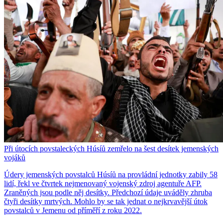
Při útocích povstaleckých Húsíů zemřelo na šest desítek jemenských
vojáků
Údery jemenských povstalců Húsíů na provládní jednotky zabily 58
lidí, řekl ve čtvrtek nejmenovaný vojenský zdroj agentuře AFP.
Zraněných jsou podle něj desítky. Předchozí údaje uváděly zhruba
čtyři desítky mrtvých. Mohlo by se tak jednat o nejkrvavější útok
povstalců v Jemenu od příměří z roku 2022.