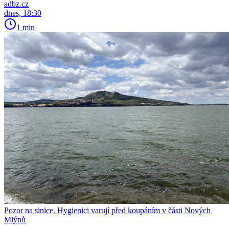
adbz.cz
dnes, 18:30
1 min
Pozor na sinice. Hygienici varují před koupáním v části Nových
Mlýnů