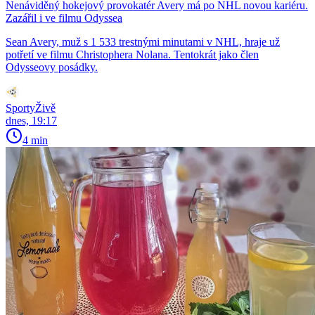
Nenáviděný hokejový provokatér Avery má po NHL novou kariéru.
Zazářil i ve filmu Odyssea
Sean Avery, muž s 1 533 trestnými minutami v NHL, hraje už
potřetí ve filmu Christophera Nolana. Tentokrát jako člen
Odysseovy posádky.
SportyŽivě
dnes, 19:17
4 min