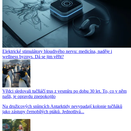
Elektrické stimulátory bloudivého nervu: medicína, naděje i
wellness byznys. Dá se jim věřit?
Vědci sledovali tučňáčí trus z vesmíru po dobu 30 let. To, co v něm
našli, je opravdu znepokojilo
Na družicových snímcích Antarktidy nevypadají kolonie tučňáků
jako zástupy černobílých ptáků. Jednotlivá...