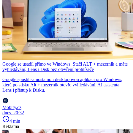
Google se usadil přímo ve Windows. Stačí ALT + mezerník a máte
vyhledávání, Lens i Disk bez otevření prohlížeče
Google spustil samostatnou desktopovou aplikaci pro Windows,
která po stisku Alt + mezerník otevře vyhledávání, AI asistenta,
Lens i přístup k Disku.
Mobify.cz
dnes, 20:32
4 min
Reklama