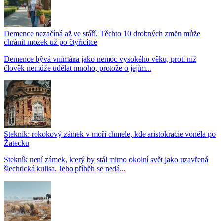
Demence nezačíná až ve stáří. Těchto 10 drobných změn může
chránit mozek už po čtyřicítce
Demence bývá vnímána jako nemoc vysokého věku, proti níž
člověk nemůže udělat mnoho, protože o jejím...
Stekník: rokokový zámek v moři chmele, kde aristokracie voněla po
Žatecku
Stekník není zámek, který by stál mimo okolní svět jako uzavřená
šlechtická kulisa. Jeho příběh se nedá...