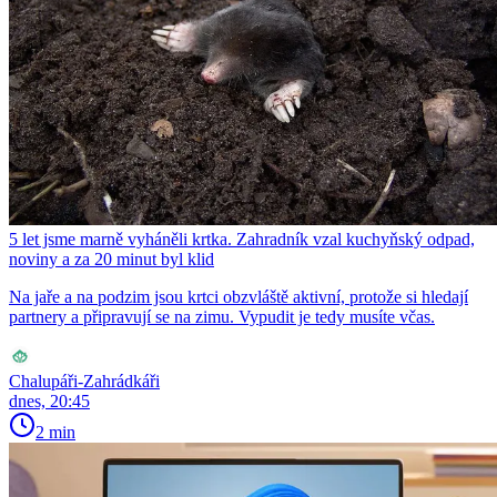
5 let jsme marně vyháněli krtka. Zahradník vzal kuchyňský odpad,
noviny a za 20 minut byl klid
Na jaře a na podzim jsou krtci obzvláště aktivní, protože si hledají
partnery a připravují se na zimu. Vypudit je tedy musíte včas.
Chalupáři-Zahrádkáři
dnes, 20:45
2 min