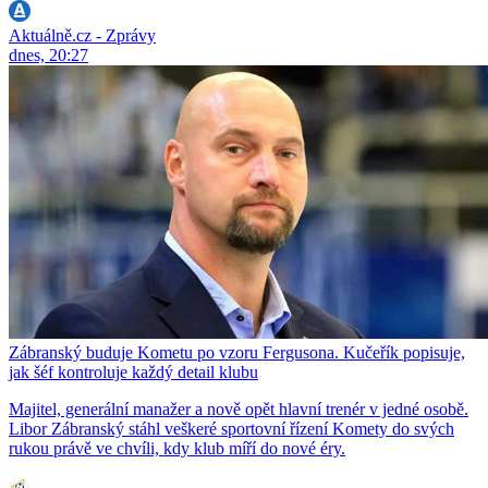
Aktuálně.cz - Zprávy
dnes, 20:27
Zábranský buduje Kometu po vzoru Fergusona. Kučeřík popisuje,
jak šéf kontroluje každý detail klubu
Majitel, generální manažer a nově opět hlavní trenér v jedné osobě.
Libor Zábranský stáhl veškeré sportovní řízení Komety do svých
rukou právě ve chvíli, kdy klub míří do nové éry.