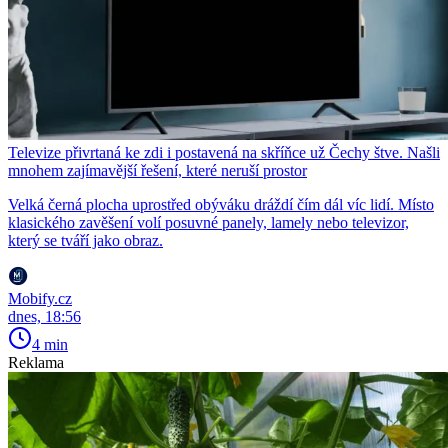
Televize přivrtaná ke zdi i postavená na skříňce už Čechy štve. Našli
mnohem zajímavější řešení, které neruší prostor
Velká černá plocha uprostřed obýváku dráždí čím dál víc lidí. Místo
klasického zavěšení volí posuvné panely, lamely nebo televizor,
který se tváří jako obraz.
Mobify.cz
dnes, 18:56
4 min
Reklama