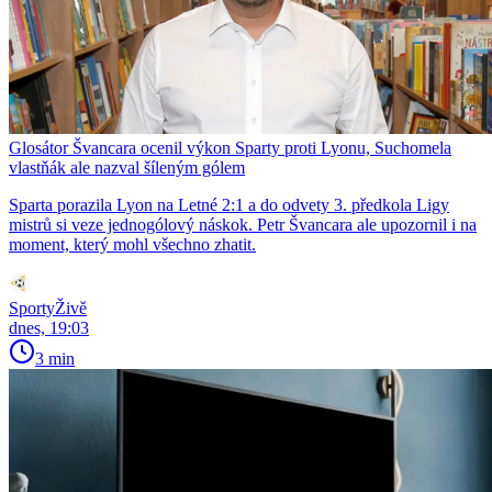
Glosátor Švancara ocenil výkon Sparty proti Lyonu, Suchomela
vlastňák ale nazval šíleným gólem
Sparta porazila Lyon na Letné 2:1 a do odvety 3. předkola Ligy
mistrů si veze jednogólový náskok. Petr Švancara ale upozornil i na
moment, který mohl všechno zhatit.
SportyŽivě
dnes, 19:03
3 min