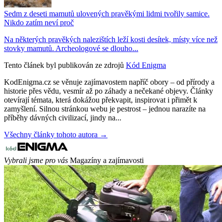
Sedm z deseti mamutů ulovených pravěkými lidmi tvořily samice.
Nikdo zatím neví proč
Na některých pravěkých nalezištích leží kosti desítek, místy více než
stovky mamutů. Archeologové se dlouho...
Tento článek byl publikován ze zdrojů
Kód Enigma
KodEnigma.cz se věnuje zajímavostem napříč obory – od přírody a
historie přes vědu, vesmír až po záhady a nečekané objevy. Články
otevírají témata, která dokážou překvapit, inspirovat i přimět k
zamyšlení. Silnou stránkou webu je pestrost – jednou narazíte na
příběhy dávných civilizací, jindy na...
Všechny články tohoto autora →
Vybrali jsme pro vás
Magazíny a zajímavosti