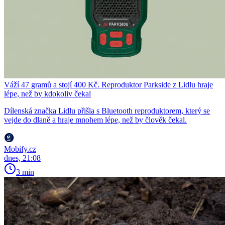
Váží 47 gramů a stojí 400 Kč. Reproduktor Parkside z Lidlu hraje
lépe, než by kdokoliv čekal
Dílenská značka Lidlu přišla s Bluetooth reproduktorem, který se
vejde do dlaně a hraje mnohem lépe, než by člověk čekal.
Mobify.cz
dnes, 21:08
3 min