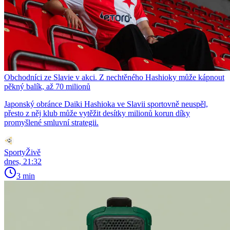
Obchodníci ze Slavie v akci. Z nechtěného Hashioky může kápnout
pěkný balík, až 70 milionů
Japonský obránce Daiki Hashioka ve Slavii sportovně neuspěl,
přesto z něj klub může vytěžit desítky milionů korun díky
promyšlené smluvní strategii.
SportyŽivě
dnes, 21:32
3 min