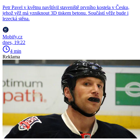
Petr Pavel v květnu navštívil staveniště prvního kostela v Česku,
jehož věž má vzniknout 3D tiskem betonu. Součástí věže bude i
lezecká stěna.
Mobify.cz
dnes, 19:22
4 min
Reklama