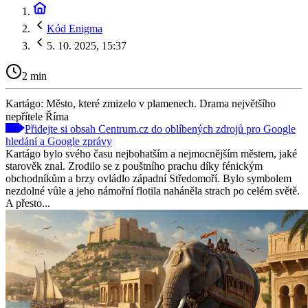
Kód Enigma
5. 10. 2025, 15:37
2 min
Kartágo: Město, které zmizelo v plamenech. Drama největšího
nepřítele Říma
Přidejte si obsah Centrum.cz do oblíbených zdrojů pro Google
hledání a Google zprávy
Kartágo bylo svého času nejbohatším a nejmocnějším městem, jaké
starověk znal. Zrodilo se z pouštního prachu díky fénickým
obchodníkům a brzy ovládlo západní Středomoří. Bylo symbolem
nezdolné vůle a jeho námořní flotila naháněla strach po celém světě.
A přesto...