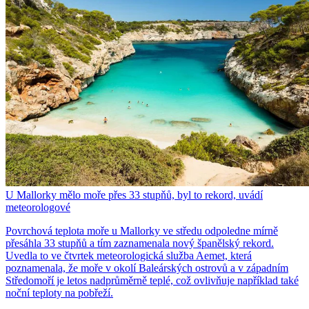
U Mallorky mělo moře přes 33 stupňů, byl to rekord, uvádí
meteorologové
Povrchová teplota moře u Mallorky ve středu odpoledne mírně
přesáhla 33 stupňů a tím zaznamenala nový španělský rekord.
Uvedla to ve čtvrtek meteorologická služba Aemet, která
poznamenala, že moře v okolí Baleárských ostrovů a v západním
Středomoří je letos nadprůměrně teplé, což ovlivňuje například také
noční teploty na pobřeží.