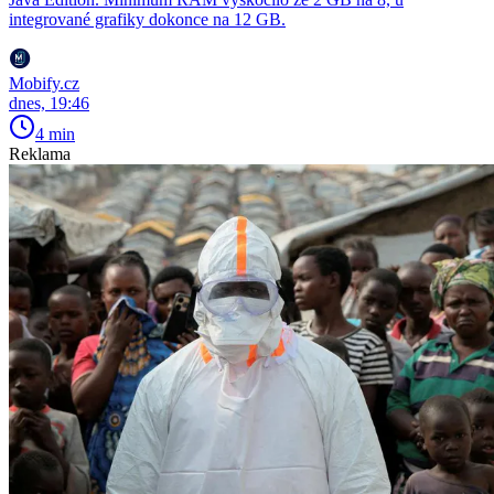
integrované grafiky dokonce na 12 GB.
Mobify.cz
dnes, 19:46
4 min
Reklama