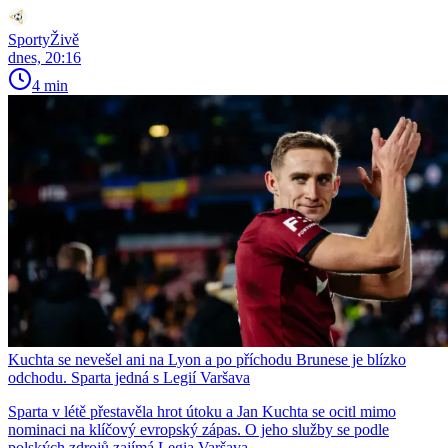
SportyŽivě
dnes, 20:16
4 min
Kuchta se nevešel ani na Lyon a po příchodu Brunese je blízko
odchodu. Sparta jedná s Legií Varšava
Sparta v létě přestavěla hrot útoku a Jan Kuchta se ocitl mimo
nominaci na klíčový evropský zápas. O jeho služby se podle
polských zdrojů zajímá Legia Varšava.