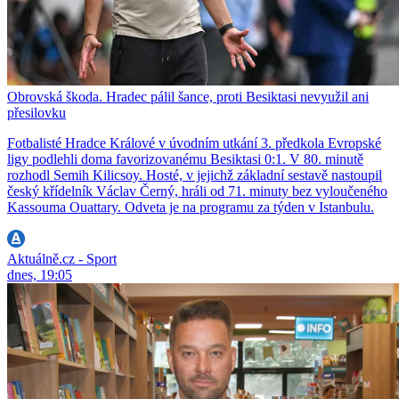
Obrovská škoda. Hradec pálil šance, proti Besiktasi nevyužil ani
přesilovku
Fotbalisté Hradce Králové v úvodním utkání 3. předkola Evropské
ligy podlehli doma favorizovanému Besiktasi 0:1. V 80. minutě
rozhodl Semih Kilicsoy. Hosté, v jejichž základní sestavě nastoupil
český křídelník Václav Černý, hráli od 71. minuty bez vyloučeného
Kassouma Ouattary. Odveta je na programu za týden v Istanbulu.
Aktuálně.cz - Sport
dnes, 19:05