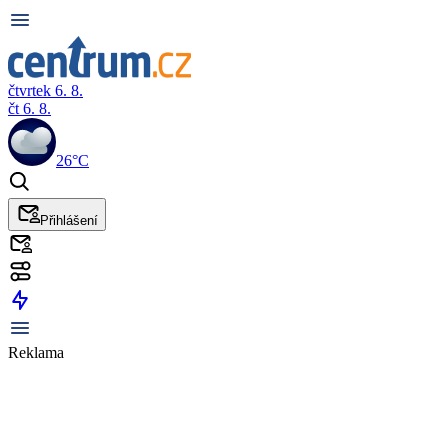
čtvrtek 6. 8.
čt 6. 8.
26°C
Přihlášení
Reklama