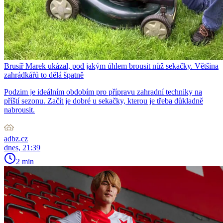
Brusíř Marek ukázal, pod jakým úhlem brousit nůž sekačky. Většina
zahrádkářů to dělá špatně
Podzim je ideálním obdobím pro přípravu zahradní techniky na
příští sezonu. Začít je dobré u sekačky, kterou je třeba důkladně
nabrousit.
adbz.cz
dnes, 21:39
2 min