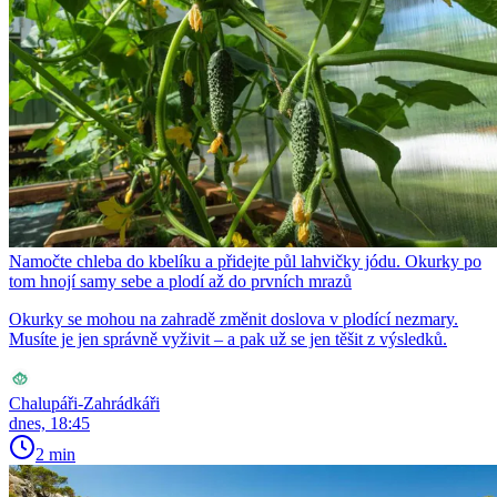
Namočte chleba do kbelíku a přidejte půl lahvičky jódu. Okurky po
tom hnojí samy sebe a plodí až do prvních mrazů
Okurky se mohou na zahradě změnit doslova v plodící nezmary.
Musíte je jen správně vyživit – a pak už se jen těšit z výsledků.
Chalupáři-Zahrádkáři
dnes, 18:45
2 min