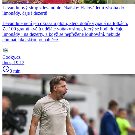
Levandulový sirup z levandule lékařské: Fialová letní zásoba do
limonády, čaje i dezertů
Levandule není jen okrasa u plotu, která dobře vypadá na fotkách.
Ze 100 gramů květů uděláte voňavý sirup, který se hodí do čaje,
limonády i na dezerty, a když se nepřežene louhování, nebude
chutnat jako skříň po babičce.
Cooky.cz
dnes, 19:12
3 min