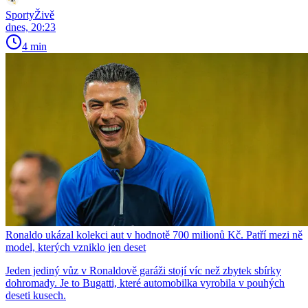
SportyŽivě
dnes, 20:23
4 min
Ronaldo ukázal kolekci aut v hodnotě 700 milionů Kč. Patří mezi ně
model, kterých vzniklo jen deset
Jeden jediný vůz v Ronaldově garáži stojí víc než zbytek sbírky
dohromady. Je to Bugatti, které automobilka vyrobila v pouhých
deseti kusech.