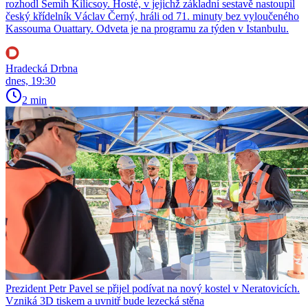
rozhodl Semih Kilicsoy. Hosté, v jejichž základní sestavě nastoupil
český křídelník Václav Černý, hráli od 71. minuty bez vyloučeného
Kassouma Ouattary. Odveta je na programu za týden v Istanbulu.
Hradecká Drbna
dnes, 19:30
2 min
Prezident Petr Pavel se přijel podívat na nový kostel v Neratovicích.
Vzniká 3D tiskem a uvnitř bude lezecká stěna