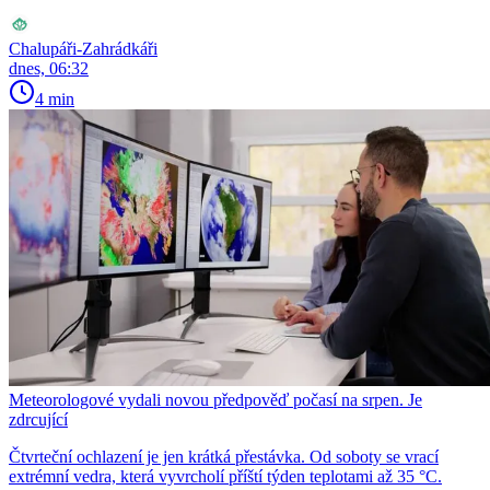
Chalupáři-Zahrádkáři
dnes, 06:32
4 min
Meteorologové vydali novou předpověď počasí na srpen. Je
zdrcující
Čtvrteční ochlazení je jen krátká přestávka. Od soboty se vrací
extrémní vedra, která vyvrcholí příští týden teplotami až 35 °C.