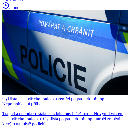
3 min
Cyklista na Jindřichohradecku zemřel po pádu do příkopu.
Nepomohla ani přilba
Tragická nehoda se stala na silnici mezi Deštnou a Novým Dvorem
na Jindřichohradecku. Cyklista po pádu do příkopu utrpěl zranění,
kterým na místě podlehl.