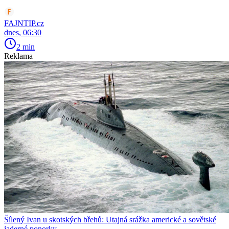
FAJNTIP.cz
dnes, 06:30
2 min
Reklama
Šílený Ivan u skotských břehů: Utajná srážka americké a sovětské
jaderné ponorky