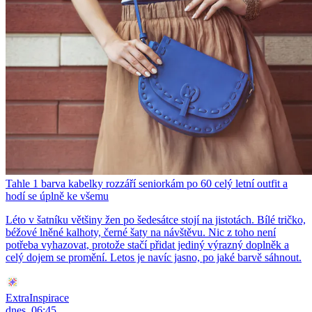
Tahle 1 barva kabelky rozzáří seniorkám po 60 celý letní outfit a
hodí se úplně ke všemu
Léto v šatníku většiny žen po šedesátce stojí na jistotách. Bílé tričko,
béžové lněné kalhoty, černé šaty na návštěvu. Nic z toho není
potřeba vyhazovat, protože stačí přidat jediný výrazný doplněk a
celý dojem se promění. Letos je navíc jasno, po jaké barvě sáhnout.
ExtraInspirace
dnes, 06:45