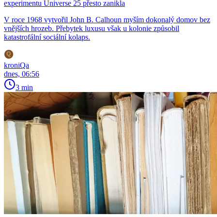
experimentu Universe 25 přesto zanikla
V roce 1968 vytvořil John B. Calhoun myším dokonalý domov bez
vnějších hrozeb. Přebytek luxusu však u kolonie způsobil
katastrofální sociální kolaps.
kroniQa
dnes, 06:56
3 min