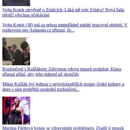
Vojta Kotek otevřeně o Zrádcích: Láká mě role Zrádce! Nová řada
předčí všechna očekávání
Vojta Kotek (38) má za sebou mimořádně nabité pracovní období. V
rozhovoru pro Aplausin.cz přiznal, že...
Rozloučení s Knížákem: Zdrcenou vdovu museli podpírat, Klaus
přiznal přání, aby jeho trápení už skončilo
Milan Knížák byl jednou z nejsvéráznějších postav české kultury a
dnes s ním proběhlo poslední rozloučení...
Martina Pártlová bojuje se zdravotním problémem. Zradil ji mozek