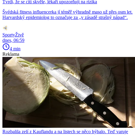
Tvrdí, že se cítí skvěle, lékaři upozorňují na rizika
Švédská fitness influencerka jí téměř výhradně maso už přes osm let.
Harvardský epidemiolog to označuje za „v zásadě strašný nápad“.
SportyŽivě
dnes, 06:59
4 min
Reklama
Rozbalila zelí z Kauflandu a na listech se něco hýbalo. Teď varuje