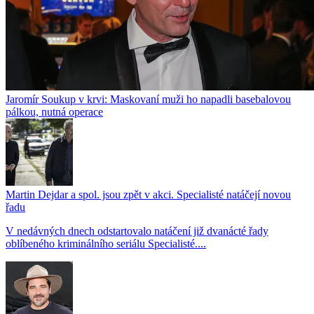
Jaromír Soukup v krvi: Maskovaní muži ho napadli basebalovou
pálkou, nutná operace
Martin Dejdar a spol. jsou zpět v akci. Specialisté natáčejí novou
řadu
V nedávných dnech odstartovalo natáčení již dvanácté řady
oblíbeného kriminálního seriálu Specialisté....