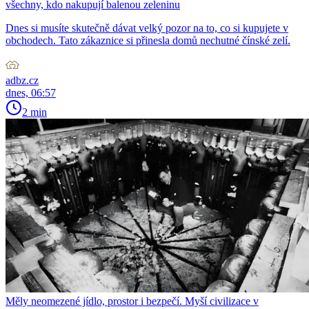
všechny, kdo nakupují balenou zeleninu
Dnes si musíte skutečně dávat velký pozor na to, co si kupujete v
obchodech. Tato zákaznice si přinesla domů nechutné čínské zelí.
adbz.cz
dnes, 06:57
2 min
Měly neomezené jídlo, prostor i bezpečí. Myší civilizace v