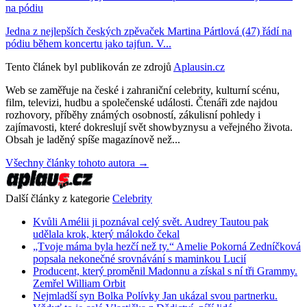
na pódiu
Jedna z nejlepších českých zpěvaček Martina Pártlová (47) řádí na
pódiu během koncertu jako tajfun. V...
Tento článek byl publikován ze zdrojů
Aplausin.cz
Web se zaměřuje na české i zahraniční celebrity, kulturní scénu,
film, televizi, hudbu a společenské události. Čtenáři zde najdou
rozhovory, příběhy známých osobností, zákulisní pohledy i
zajímavosti, které dokreslují svět showbyznysu a veřejného života.
Obsah je laděný spíše magazínově než...
Všechny články tohoto autora →
Další články z kategorie
Celebrity
Kvůli Amélii ji poznával celý svět. Audrey Tautou pak
udělala krok, který málokdo čekal
„Tvoje máma byla hezčí než ty.“ Amelie Pokorná Zedníčková
popsala nekonečné srovnávání s maminkou Lucií
Producent, který proměnil Madonnu a získal s ní tři Grammy.
Zemřel William Orbit
Nejmladší syn Bolka Polívky Jan ukázal svou partnerku.