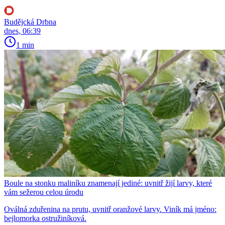
Budějcká Drbna
dnes, 06:39
1 min
Boule na stonku maliníku znamenají jediné: uvnitř žijí larvy, které
vám sežerou celou úrodu
Oválná zduřenina na prutu, uvnitř oranžové larvy. Viník má jméno:
bejlomorka ostružiníková.