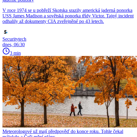
V roce 1974 se u pobřeží Skotska srazily americká jaderná ponorka
USS James Madison a sovětská ponorka třídy Victor. Tajný incident
odhalily až dokumenty CIA zveřejněné po 43 letech.
Securitytech
dnes, 06:30
3 min
Meteorologové už mají předpověď do konce roku. Tohle čekal
málokdo a Češi mění plány