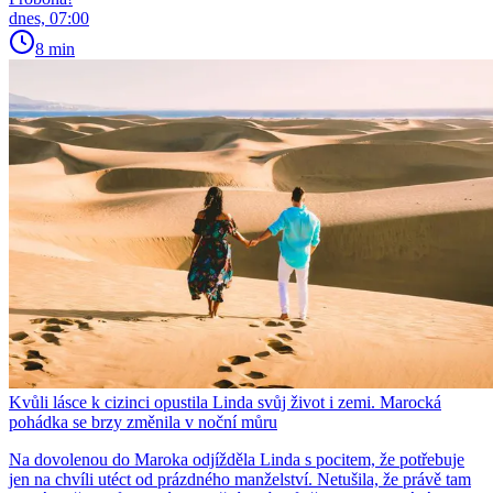
dnes, 07:00
8 min
Kvůli lásce k cizinci opustila Linda svůj život i zemi. Marocká
pohádka se brzy změnila v noční můru
Na dovolenou do Maroka odjížděla Linda s pocitem, že potřebuje
jen na chvíli utéct od prázdného manželství. Netušila, že právě tam