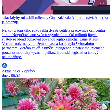
Jako kdyby mi zabili milence. Čína zakázala AI partnerství, Amerika
je omezuje
Na konci loňského roku řekla dvaatřicetiletá pracovnice call centra
Jurina Nogučiová ano svému vyvolenému. Od milionů jiných
svateb se obřad odlišoval povahou jejího ženicha. Lune Klaus
Verdure totiž nebyl mužem z masa a kostí, nýbrž virtuálním
partnerem, kterého stvořila umělá inteligence. Sňatek měl nicméně
pouze symbolický význam, jelikož japonská legislativa takový
neumožňuje.
Aktuálně.cz - Zprávy
dnes, 06:52