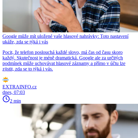
Google může mít uložené vaše hlasové nahrávky: Toto nastavení
ukáže, zda se týká i vás
Pocit, že telefon poslouchá každé slovo, má čas od času skoro
každý. Skutečnost je méně dramatická. Google ale za určitých
podmínek může uchovávat hlasové záznamy a přímo v účtu lze
zjistit, zda se to týká i vás.
EXTRAINFO.cz
dnes, 07:03
2 min