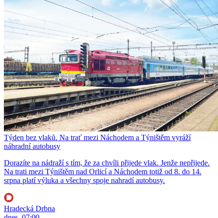
Týden bez vlaků. Na trať mezi Náchodem a Týništěm vyráží
náhradní autobusy
Dorazíte na nádraží s tím, že za chvíli přijede vlak. Jenže nepřijede.
Na trati mezi Týništěm nad Orlicí a Náchodem totiž od 8. do 14.
srpna platí výluka a všechny spoje nahradí autobusy.
Hradecká Drbna
dnes, 07:00