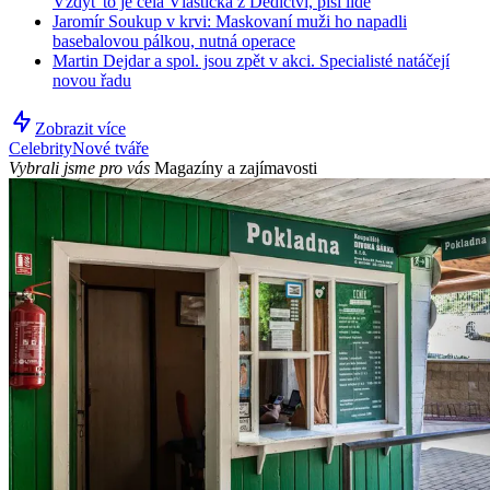
Vždyť to je celá Vlastička z Dědictví, píší lidé
Jaromír Soukup v krvi: Maskovaní muži ho napadli
basebalovou pálkou, nutná operace
Martin Dejdar a spol. jsou zpět v akci. Specialisté natáčejí
novou řadu
Zobrazit více
Celebrity
Nové tváře
Vybrali jsme pro vás
Magazíny a zajímavosti