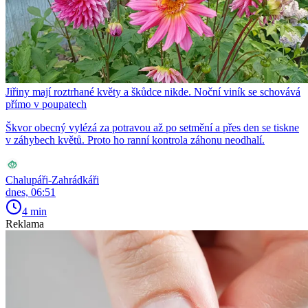
Jiřiny mají roztrhané květy a škůdce nikde. Noční viník se schovává
přímo v poupatech
Škvor obecný vylézá za potravou až po setmění a přes den se tiskne
v záhybech květů. Proto ho ranní kontrola záhonu neodhalí.
Chalupáři-Zahrádkáři
dnes, 06:51
4 min
Reklama