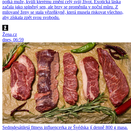
potká muže, kvůli kterému změní celý svůj život. Exotická láska
začala jako splněný sen, ale brzy se proměnila v noční můru. Z
milované ženy se stala vězeňkyně, která musela riskovat všechno,
aby získala zpět svou svobodu.
Žena.cz
dnes, 06:59
Sedmdesátiletá fitness influencerka ze Švédska jí denně 800 g masa.