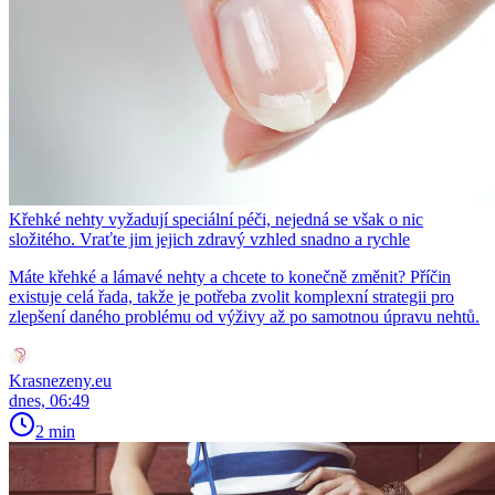
Křehké nehty vyžadují speciální péči, nejedná se však o nic
složitého. Vraťte jim jejich zdravý vzhled snadno a rychle
Máte křehké a lámavé nehty a chcete to konečně změnit? Příčin
existuje celá řada, takže je potřeba zvolit komplexní strategii pro
zlepšení daného problému od výživy až po samotnou úpravu nehtů.
Krasnezeny.eu
dnes, 06:49
2 min