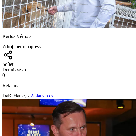
Karlos Vémola
Zdroj
:
herminapress
Sdílet
Denní
výzva
0
Reklama
Další články z
Aplausin.cz