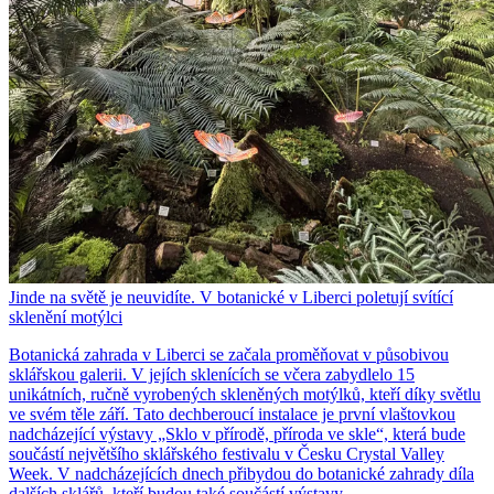
Jinde na světě je neuvidíte. V botanické v Liberci poletují svítící
sklenění motýlci
Botanická zahrada v Liberci se začala proměňovat v působivou
sklářskou galerii. V jejích sklenících se včera zabydlelo 15
unikátních, ručně vyrobených skleněných motýlků, kteří díky světlu
ve svém těle září. Tato dechberoucí instalace je první vlaštovkou
nadcházející výstavy „Sklo v přírodě, příroda ve skle“, která bude
součástí největšího sklářského festivalu v Česku Crystal Valley
Week. V nadcházejících dnech přibydou do botanické zahrady díla
dalších sklářů, kteří budou také součástí výstavy.