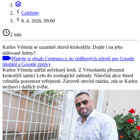
Celebrity
8. 4. 2026, 09:00
2 min
Karlos Vémola se razantně zbavil krokodýla: Dojde i na jeho
milované šelmy?
Přidejte si obsah Centrum.cz do oblíbených zdrojů pro Google
hledání a Google zprávy
Karlos Vémola udělal nečekaný krok. Z Vémolandu přesunul
krokodýlí samici Lelu do zoologické zahrady. Náročná akce ihned
vzbudila pozornost veřejnosti. Zároveň otevírá otázku, zda se Karlos
nezbaví i dalších zvířat.