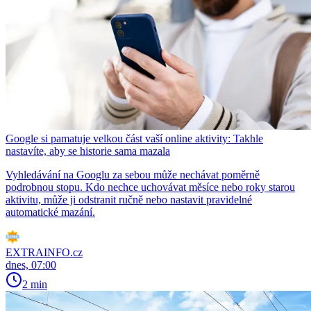
Google si pamatuje velkou část vaší online aktivity: Takhle
nastavíte, aby se historie sama mazala
Vyhledávání na Googlu za sebou může nechávat poměrně
podrobnou stopu. Kdo nechce uchovávat měsíce nebo roky starou
aktivitu, může ji odstranit ručně nebo nastavit pravidelné
automatické mazání.
EXTRAINFO.cz
dnes, 07:00
2 min