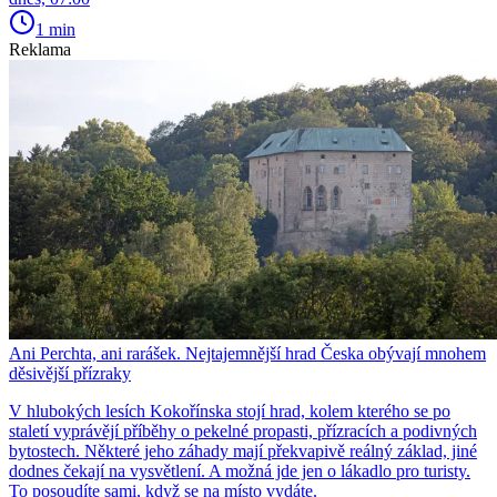
1 min
Reklama
Ani Perchta, ani rarášek. Nejtajemnější hrad Česka obývají mnohem
děsivější přízraky
V hlubokých lesích Kokořínska stojí hrad, kolem kterého se po
staletí vyprávějí příběhy o pekelné propasti, přízracích a podivných
bytostech. Některé jeho záhady mají překvapivě reálný základ, jiné
dodnes čekají na vysvětlení. A možná jde jen o lákadlo pro turisty.
To posoudíte sami, když se na místo vydáte.