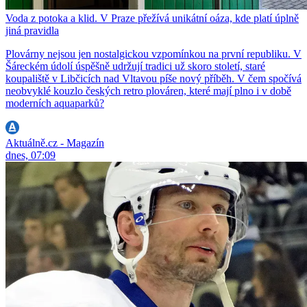
Voda z potoka a klid. V Praze přežívá unikátní oáza, kde platí úplně
jiná pravidla
Plovárny nejsou jen nostalgickou vzpomínkou na první republiku. V
Šáreckém údolí úspěšně udržují tradici už skoro století, staré
koupaliště v Libčicích nad Vltavou píše nový příběh. V čem spočívá
neobvyklé kouzlo českých retro plováren, které mají plno i v době
moderních aquaparků?
Aktuálně.cz - Magazín
dnes, 07:09