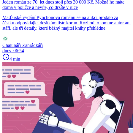
Jeden román ze 70. let dnes stojí přes 30 000 Kč. Možná ho máte
doma v poličce a nevíte, co držíte v ruce
Maďarské vydání Pynchonova románu se na aukci prodalo za
částku odpovídající desítkám tisíc korun. Rozhodl o tom ne autor ani
stáří, ale tři detaily, které běžný majitel knihy přehlédne.
Chalupáři-Zahrádkáři
dnes, 06:54
4 min