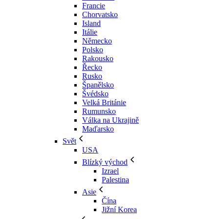
Francie
Chorvatsko
Island
Itálie
Německo
Polsko
Rakousko
Řecko
Rusko
Španělsko
Švédsko
Velká Británie
Rumunsko
Válka na Ukrajině
Maďarsko
Svět
USA
Blízký východ
Izrael
Palestina
Asie
Čína
Jižní Korea