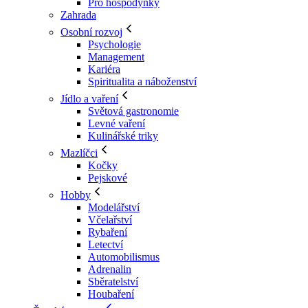
Pro hospodyňky
Zahrada
Osobní rozvoj
Psychologie
Management
Kariéra
Spiritualita a náboženství
Jídlo a vaření
Světová gastronomie
Levné vaření
Kulinářské triky
Mazlíčci
Kočky
Pejskové
Hobby
Modelářství
Včelařství
Rybaření
Letectví
Automobilismus
Adrenalin
Sběratelství
Houbaření