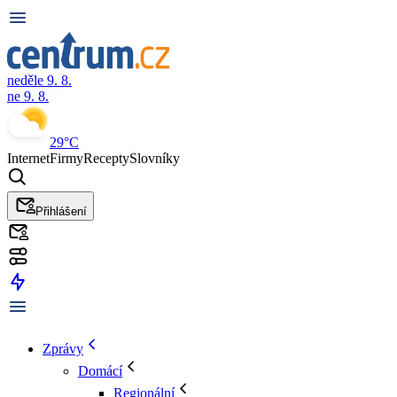
neděle 9. 8.
ne 9. 8.
29°C
Internet
Firmy
Recepty
Slovníky
Přihlášení
Zprávy
Domácí
Regionální