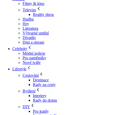
Filmy & kino
Televize
Reality show
Hudba
Hry
Literatura
Výtvarné umění
Divadlo
Digi a stream
Celebrity
Módní policie
Pro pamětníky
Nové tváře
Lifestyle
Cestování
Destinace
Rady na cesty
Bydlení
Interiery
Rady do domu
DIY
Pro kutily