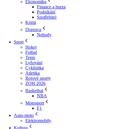
Ekonomika
Finance a burza
Podnikání
Spotřebitel
Krimi
Doprava
Nehody
Sport
Hokej
Fotbal
Tenis
Lyžování
Cyklistika
Atletika
Bojové sporty
ZOH 2026
Basketbal
NBA
Motosport
F1
Auto-moto
Elektromobily
Kultura