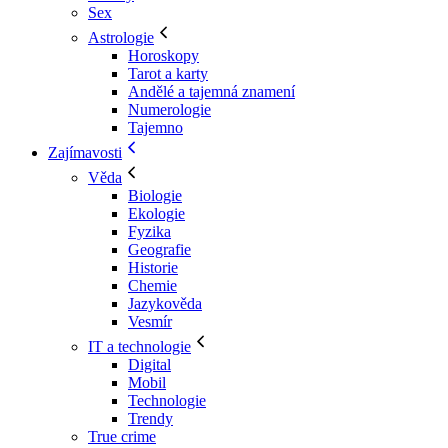
Sex
Astrologie
Horoskopy
Tarot a karty
Andělé a tajemná znamení
Numerologie
Tajemno
Zajímavosti
Věda
Biologie
Ekologie
Fyzika
Geografie
Historie
Chemie
Jazykověda
Vesmír
IT a technologie
Digital
Mobil
Technologie
Trendy
True crime