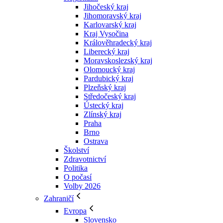
Jihočeský kraj
Jihomoravský kraj
Karlovarský kraj
Kraj Vysočina
Králověhradecký kraj
Liberecký kraj
Moravskoslezský kraj
Olomoucký kraj
Pardubický kraj
Plzeňský kraj
Středočeský kraj
Ústecký kraj
Zlínský kraj
Praha
Brno
Ostrava
Školství
Zdravotnictví
Politika
O počasí
Volby 2026
Zahraničí
Evropa
Slovensko