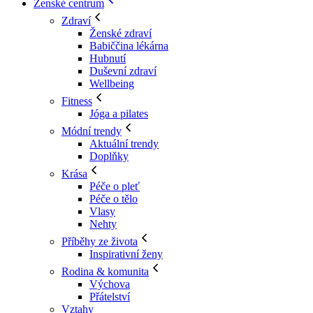
Ženské centrum
Zdraví
Ženské zdraví
Babiččina lékárna
Hubnutí
Duševní zdraví
Wellbeing
Fitness
Jóga a pilates
Módní trendy
Aktuální trendy
Doplňky
Krása
Péče o pleť
Péče o tělo
Vlasy
Nehty
Příběhy ze života
Inspirativní ženy
Rodina & komunita
Výchova
Přátelství
Vztahy