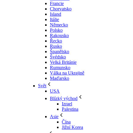
Francie
Chorvatsko
Island
Itálie
Německo
Polsko
Rakousko
Řecko
Rusko
Španělsko
Švédsko
Velká Británie
Rumunsko
Válka na Ukrajině
Maďarsko
Svět
USA
Blízký východ
Izrael
Palestina
Asie
Čína
Jižní Korea