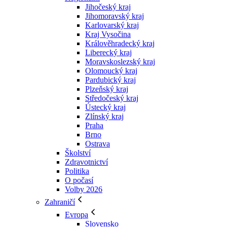
Jihočeský kraj
Jihomoravský kraj
Karlovarský kraj
Kraj Vysočina
Králověhradecký kraj
Liberecký kraj
Moravskoslezský kraj
Olomoucký kraj
Pardubický kraj
Plzeňský kraj
Středočeský kraj
Ústecký kraj
Zlínský kraj
Praha
Brno
Ostrava
Školství
Zdravotnictví
Politika
O počasí
Volby 2026
Zahraničí
Evropa
Slovensko