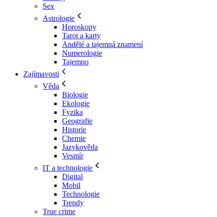
Sex
Astrologie
Horoskopy
Tarot a karty
Andělé a tajemná znamení
Numerologie
Tajemno
Zajímavosti
Věda
Biologie
Ekologie
Fyzika
Geografie
Historie
Chemie
Jazykověda
Vesmír
IT a technologie
Digital
Mobil
Technologie
Trendy
True crime