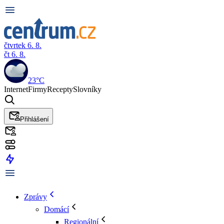
čtvrtek 6. 8.
čt 6. 8.
23°C
Internet
Firmy
Recepty
Slovníky
Přihlášení
Zprávy
Domácí
Regionální