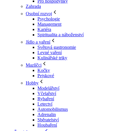
Pro hospodyňky
Zahrada
Osobní rozvoj
Psychologie
Management
Kariéra
Spiritualita a náboženství
Jídlo a vaření
Světová gastronomie
Levné vaření
Kulinářské triky
Mazlíčci
Kočky
Pejskové
Hobby
Modelářství
Včelařství
Rybaření
Letectví
Automobilismus
Adrenalin
Sběratelství
Houbaření