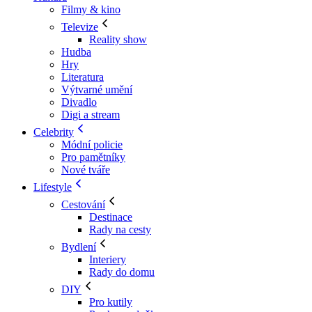
Filmy & kino
Televize
Reality show
Hudba
Hry
Literatura
Výtvarné umění
Divadlo
Digi a stream
Celebrity
Módní policie
Pro pamětníky
Nové tváře
Lifestyle
Cestování
Destinace
Rady na cesty
Bydlení
Interiery
Rady do domu
DIY
Pro kutily