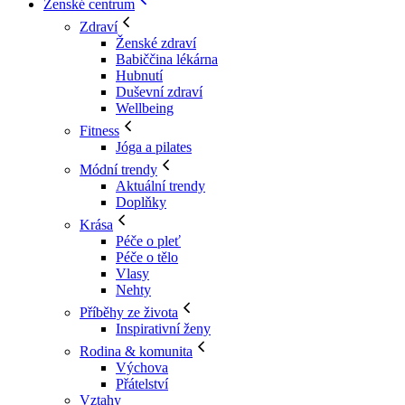
Ženské centrum
Zdraví
Ženské zdraví
Babiččina lékárna
Hubnutí
Duševní zdraví
Wellbeing
Fitness
Jóga a pilates
Módní trendy
Aktuální trendy
Doplňky
Krása
Péče o pleť
Péče o tělo
Vlasy
Nehty
Příběhy ze života
Inspirativní ženy
Rodina & komunita
Výchova
Přátelství
Vztahy