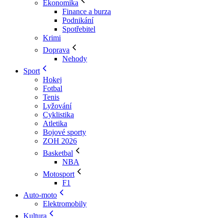
Ekonomika
Finance a burza
Podnikání
Spotřebitel
Krimi
Doprava
Nehody
Sport
Hokej
Fotbal
Tenis
Lyžování
Cyklistika
Atletika
Bojové sporty
ZOH 2026
Basketbal
NBA
Motosport
F1
Auto-moto
Elektromobily
Kultura