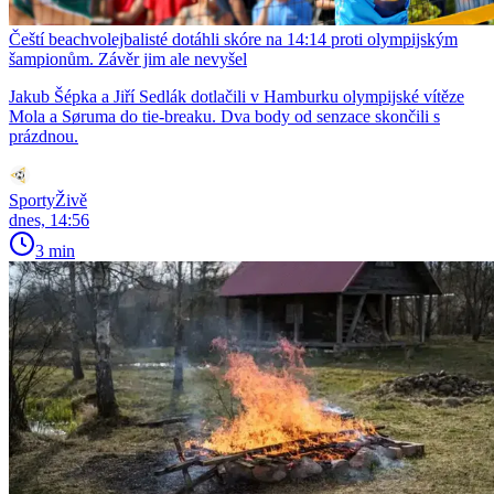
Čeští beachvolejbalisté dotáhli skóre na 14:14 proti olympijským
šampionům. Závěr jim ale nevyšel
Jakub Šépka a Jiří Sedlák dotlačili v Hamburku olympijské vítěze
Mola a Søruma do tie-breaku. Dva body od senzace skončili s
prázdnou.
SportyŽivě
dnes, 14:56
3 min