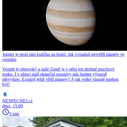
Jupiter je proti nim kulička na hraní. Jak vypadají největší planety ve
vesmíru
Vesmír je obrovský a naše Země je v něm jen drobné prachové
zrnko. I v rámci naší sluneční soustavy nás Jupiter výrazně
převyšuje. Existují ještě větší planety? A jak velké vlastně mohou
být?
NESPECHEJ.cz
dnes, 15:00
3 min