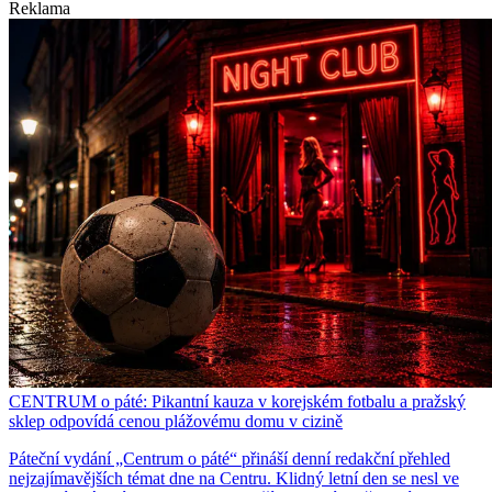
Reklama
CENTRUM o páté: Pikantní kauza v korejském fotbalu a pražský
sklep odpovídá cenou plážovému domu v cizině
Páteční vydání „Centrum o páté“ přináší denní redakční přehled
nejzajímavějších témat dne na Centru. Klidný letní den se nesl ve