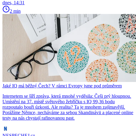
dnes, 14:31
2 min
Jaké IQ má běžný Čech? V rámci Evropy jsme pod průměrem
Internetem se šíří zpráva, která mnohé vyděsila: Češi prý hloupnou.
Umístění na 37. místě světového žebříčku s IQ 99,36 bodu
rozpoutalo bouři úzkosti. Ale realita? Ta je mnohem zajímavější.
Porážíme Němce, necháváme za sebou Skandinávii a placené online
testy na nás chystají rafinovanou past.
NESPECHEJ.cz