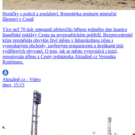
Honičky s policií a zoufalství. Reportérka popisuje migrační
šílenství v Ceutě
Více než 70 tisíc migrantů překročilo během jediného dne hranice
španělské enklávy Ceuta na severoafrickém pobřeží. Bezprecedentní
krize proměnila obvykle živé město v liduprázdnou zónu s
vyprodanými obchody, zavřenými restauracemi a desítkami tisíc
vyděšených obyvatel. O tom, jak se město vyrovnává s krizí,
reportovala přímo z Ceuty redaktorka Aktuálně.cz Veronika
Rodriguez.
Aktuálně.cz - Video
dnes, 15:15