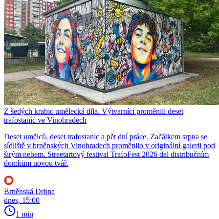
Z šedých krabic umělecká díla. Výtvarníci proměnili deset
trafostanic ve Vinohradech
Deset umělců, deset trafostanic a pět dní práce. Začátkem srpna se
sídliště v brněnských Vinohradech proměnilo v originální galerii pod
širým nebem. Streetartový festival TrafoFest 2026 dal distribučním
domkům novou tvář.
Brněnská Drbna
dnes, 15:00
1 min