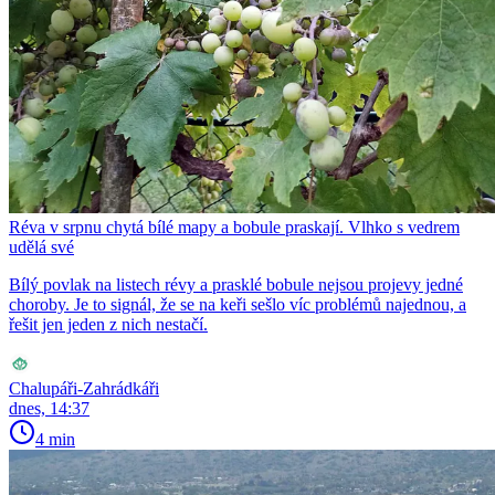
Réva v srpnu chytá bílé mapy a bobule praskají. Vlhko s vedrem
udělá své
Bílý povlak na listech révy a prasklé bobule nejsou projevy jedné
choroby. Je to signál, že se na keři sešlo víc problémů najednou, a
řešit jen jeden z nich nestačí.
Chalupáři-Zahrádkáři
dnes, 14:37
4 min