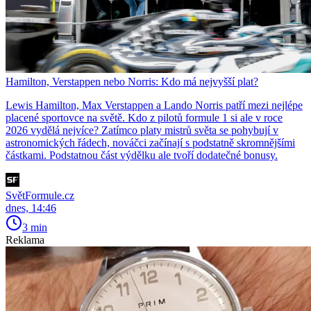
Hamilton, Verstappen nebo Norris: Kdo má nejvyšší plat?
Lewis Hamilton, Max Verstappen a Lando Norris patří mezi nejlépe
placené sportovce na světě. Kdo z pilotů formule 1 si ale v roce
2026 vydělá nejvíce? Zatímco platy mistrů světa se pohybují v
astronomických řádech, nováčci začínají s podstatně skromnějšími
částkami. Podstatnou část výdělku ale tvoří dodatečné bonusy.
SvětFormule.cz
dnes, 14:46
3 min
Reklama