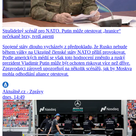
Strašidelný scénář pro NATO. Putin může otestovat „hranice“
nečekaně brzy, tvrdí agenti
Spojené státy dlouho vycházely z předpokladu, že Rusko nebude
během války na Ukrajině členské státy NATO příliš provokovat.
Podle amerických médií se však toto hodnocení změnilo a ruský
prezident Vladimir Putin může být ochoten riskovat více než dříve.
Zpravodajci zároveň upozorňují na několik scénářů, jak by Moskva
mohla odhodlání aliance otestovat.
Aktuálně.cz - Zprávy
dnes, 14:49