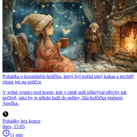
Pohádka o kouzelném hrníčku, který byl pořád plný kakaa a nechtěl
zůstat jen na poličce
V jedné vesnici pod lesem, kde v zimě sníh přikrýval střechy tak
pečlivě, jako by je někdo balil do peřiny, žila holčička jménem
Anežka.
Pohádky bez konce
dnes, 15:05
11 min