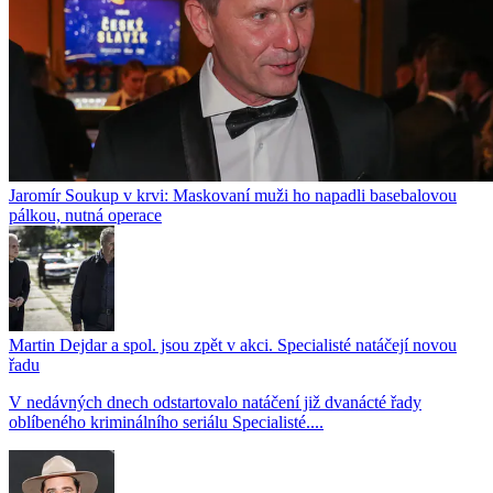
Jaromír Soukup v krvi: Maskovaní muži ho napadli basebalovou
pálkou, nutná operace
Martin Dejdar a spol. jsou zpět v akci. Specialisté natáčejí novou
řadu
V nedávných dnech odstartovalo natáčení již dvanácté řady
oblíbeného kriminálního seriálu Specialisté....