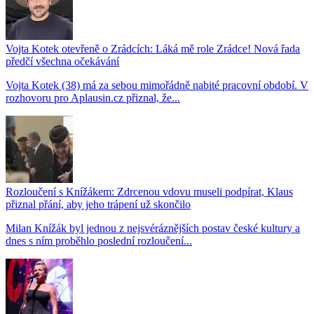
Vojta Kotek otevřeně o Zrádcích: Láká mě role Zrádce! Nová řada
předčí všechna očekávání
Vojta Kotek (38) má za sebou mimořádně nabité pracovní období. V
rozhovoru pro Aplausin.cz přiznal, že...
Rozloučení s Knížákem: Zdrcenou vdovu museli podpírat, Klaus
přiznal přání, aby jeho trápení už skončilo
Milan Knížák byl jednou z nejsvéráznějších postav české kultury a
dnes s ním proběhlo poslední rozloučení...