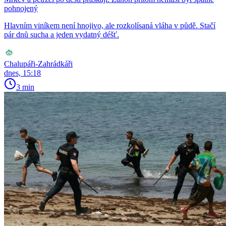
pohnojený
Hlavním viníkem není hnojivo, ale rozkolísaná vláha v půdě. Stačí
pár dnů sucha a jeden vydatný déšť.
Chalupáři-Zahrádkáři
dnes, 15:18
3 min