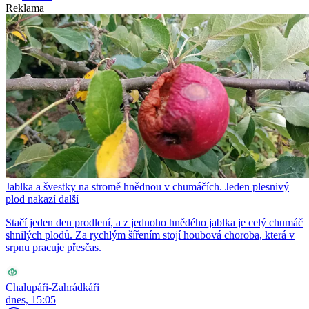
Reklama
Jablka a švestky na stromě hnědnou v chumáčích. Jeden plesnivý
plod nakazí další
Stačí jeden den prodlení, a z jednoho hnědého jablka je celý chumáč
shnilých plodů. Za rychlým šířením stojí houbová choroba, která v
srpnu pracuje přesčas.
Chalupáři-Zahrádkáři
dnes, 15:05