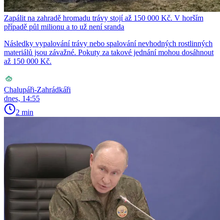
Zapálit na zahradě hromadu trávy stojí až 150 000 Kč. V horším
případě půl milionu a to už není sranda
Následky vypalování trávy nebo spalování nevhodných rostlinných
materiálů jsou závažné. Pokuty za takové jednání mohou dosáhnout
až 150 000 Kč.
Chalupáři-Zahrádkáři
dnes, 14:55
2 min