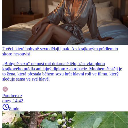
7 věcí, které bohyně sexu dělají jinak. A s krajkovým prádlem to
skoro nesouvisí
„Bohyně sexu“ nemusí mít dokonalé tělo, zásuvku plnou
krajkového prádla ani tajný diplom z akrobacie. Mnohem častěji je
to žena, která přestala během sexu hrát hlavní roli ve filmu, který
sleduje sama ve své hlavě.
Poudree.cz
dnes, 14:42
8 min