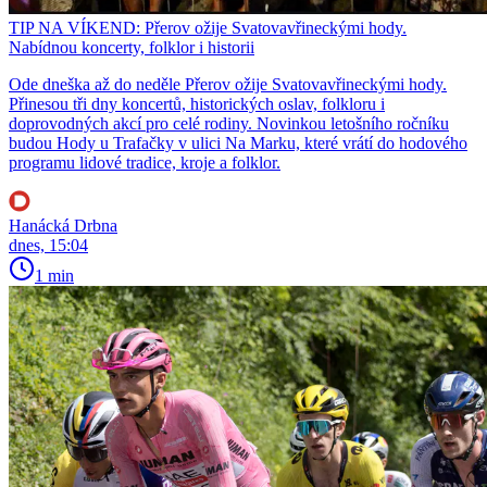
TIP NA VÍKEND: Přerov ožije Svatovavřineckými hody.
Nabídnou koncerty, folklor i historii
Ode dneška až do neděle Přerov ožije Svatovavřineckými hody.
Přinesou tři dny koncertů, historických oslav, folkloru i
doprovodných akcí pro celé rodiny. Novinkou letošního ročníku
budou Hody u Trafačky v ulici Na Marku, které vrátí do hodového
programu lidové tradice, kroje a folklor.
Hanácká Drbna
dnes, 15:04
1 min