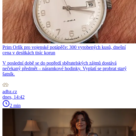
Prim Orlík pro vojenské potápěče: 300 vyrobených kusů, dnešní
cena v desítkách tisíc korun
V poslední době se do popředí sběratelských zájmů dostává
nečekaný předmět – náramkové hodinky. Vyplatí se probrat starý
šatník.
adbz.cz
dnes, 14:42
2 min