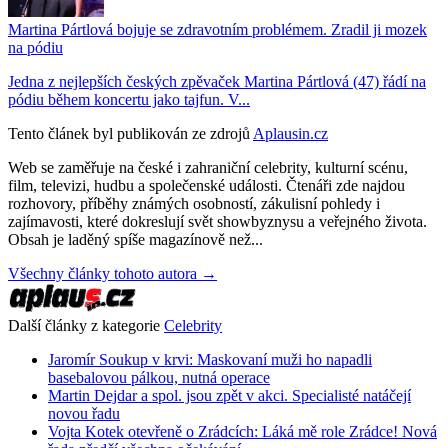
Martina Pártlová bojuje se zdravotním problémem. Zradil ji mozek
na pódiu
Jedna z nejlepších českých zpěvaček Martina Pártlová (47) řádí na
pódiu během koncertu jako tajfun. V...
Tento článek byl publikován ze zdrojů
Aplausin.cz
Web se zaměřuje na české i zahraniční celebrity, kulturní scénu,
film, televizi, hudbu a společenské události. Čtenáři zde najdou
rozhovory, příběhy známých osobností, zákulisní pohledy i
zajímavosti, které dokreslují svět showbyznysu a veřejného života.
Obsah je laděný spíše magazínově než...
Všechny články tohoto autora →
Další články z kategorie
Celebrity
Jaromír Soukup v krvi: Maskovaní muži ho napadli
basebalovou pálkou, nutná operace
Martin Dejdar a spol. jsou zpět v akci. Specialisté natáčejí
novou řadu
Vojta Kotek otevřeně o Zrádcích: Láká mě role Zrádce! Nová