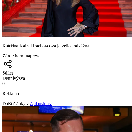
Kateřina Kaira Hrachovcová je velice odvážná.
Zdroj
:
herminapress
Sdílet
Denní
výzva
0
Reklama
Další články z
Aplausin.cz