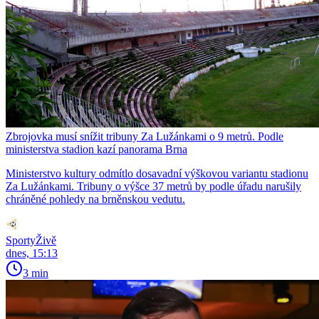
Zbrojovka musí snížit tribuny Za Lužánkami o 9 metrů. Podle
ministerstva stadion kazí panorama Brna
Ministerstvo kultury odmítlo dosavadní výškovou variantu stadionu
Za Lužánkami. Tribuny o výšce 37 metrů by podle úřadu narušily
chráněné pohledy na brněnskou vedutu.
SportyŽivě
dnes, 15:13
3 min