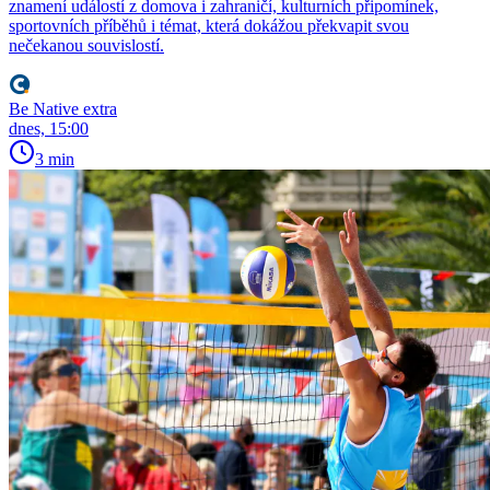
znamení událostí z domova i zahraničí, kulturních připomínek,
sportovních příběhů i témat, která dokážou překvapit svou
nečekanou souvislostí.
Be Native extra
dnes, 15:00
3 min