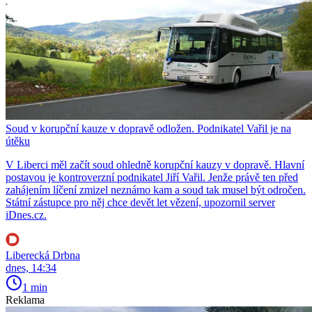
Soud v korupční kauze v dopravě odložen. Podnikatel Vařil je na
útěku
V Liberci měl začít soud ohledně korupční kauzy v dopravě. Hlavní
postavou je kontroverzní podnikatel Jiří Vařil. Jenže právě ten před
zahájením líčení zmizel neznámo kam a soud tak musel být odročen.
Státní zástupce pro něj chce devět let vězení, upozornil server
iDnes.cz.
Liberecká Drbna
dnes, 14:34
1 min
Reklama