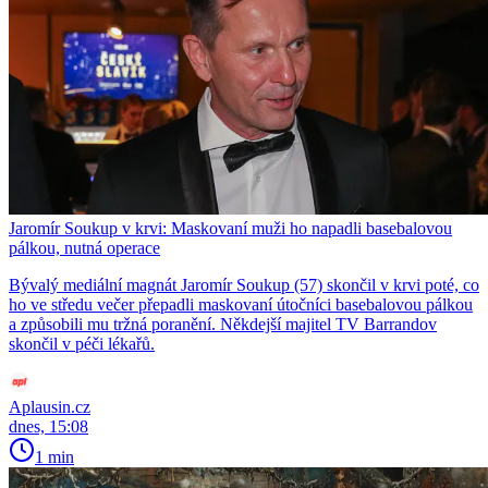
Jaromír Soukup v krvi: Maskovaní muži ho napadli basebalovou
pálkou, nutná operace
Bývalý mediální magnát Jaromír Soukup (57) skončil v krvi poté, co
ho ve středu večer přepadli maskovaní útočníci basebalovou pálkou
a způsobili mu tržná poranění. Někdejší majitel TV Barrandov
skončil v péči lékařů.
Aplausin.cz
dnes, 15:08
1 min