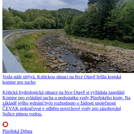
Voda stále ubývá. Kritickou situaci na řece Otavě řešila krajská
komise pro sucho
Kritická hydrologická situace na řece Otavě si vyžádala zasedání
Komise pro zvládání sucha a nedostatku vody Plzeňského kraje. Na
základě jejího jednání bylo rozhodnuto o žádosti společnosti
ČEVAK pokračovat v odběru povrchové vody pro zásobování
Sušice pitnou vodou.
Plzeňská Drbna