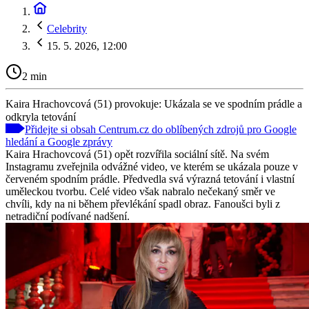
Celebrity
15. 5. 2026, 12:00
2 min
Kaira Hrachovcová (51) provokuje: Ukázala se ve spodním prádle a
odkryla tetování
Přidejte si obsah Centrum.cz do oblíbených zdrojů pro Google
hledání a Google zprávy
Kaira Hrachovcová (51) opět rozvířila sociální sítě. Na svém
Instagramu zveřejnila odvážné video, ve kterém se ukázala pouze v
červeném spodním prádle. Předvedla svá výrazná tetování i vlastní
uměleckou tvorbu. Celé video však nabralo nečekaný směr ve
chvíli, kdy na ni během převlékání spadl obraz. Fanoušci byli z
netradiční podívané nadšení.