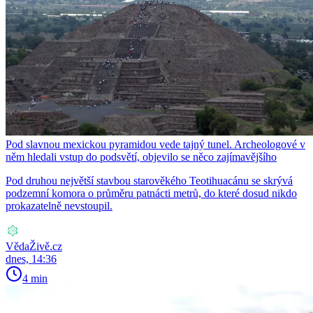
Pod slavnou mexickou pyramidou vede tajný tunel. Archeologové v
něm hledali vstup do podsvětí, objevilo se něco zajímavějšího
Pod druhou největší stavbou starověkého Teotihuacánu se skrývá
podzemní komora o průměru patnácti metrů, do které dosud nikdo
prokazatelně nevstoupil.
VědaŽivě.cz
dnes, 14:36
4 min