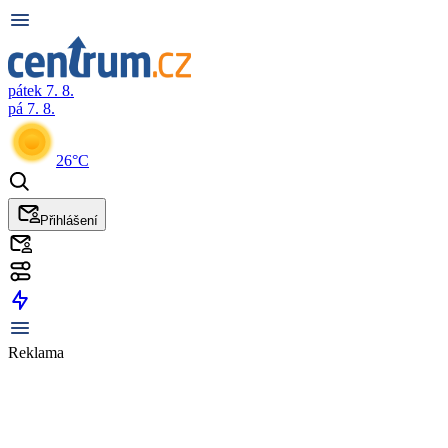
pátek 7. 8.
pá 7. 8.
26°C
Přihlášení
Reklama