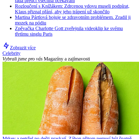
řada předčí všechna očekávání
Rozloučení s Knížákem: Zdrcenou vdovu museli podpírat,
Klaus přiznal přání, aby jeho trápení už skončilo
Martina Pártlová bojuje se zdravotním problémem. Zradil ji
mozek na pódiu
Zpěvačka Charlotte Gott zveřejnila videoklip ke svému
třetímu singlu Paris
Zobrazit více
Celebrity
Vybrali jsme pro vás
Magazíny a zajímavosti
Mrkev a petržel po dešti praskají. Záhon přitom nemusí být špatně