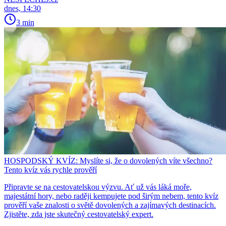
dnes, 14:30
3 min
HOSPODSKÝ KVÍZ: Myslíte si, že o dovolených víte všechno?
Tento kvíz vás rychle prověří
Připravte se na cestovatelskou výzvu. Ať už vás láká moře,
majestátní hory, nebo raději kempujete pod širým nebem, tento kvíz
prověří vaše znalosti o světě dovolených a zajímavých destinacích.
Zjistěte, zda jste skutečný cestovatelský expert.