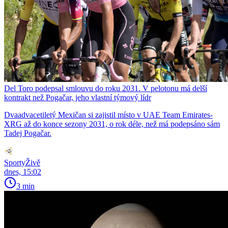
Del Toro podepsal smlouvu do roku 2031. V pelotonu má delší
kontrakt než Pogačar, jeho vlastní týmový lídr
Dvaadvacetiletý Mexičan si zajistil místo v UAE Team Emirates-
XRG až do konce sezony 2031, o rok déle, než má podepsáno sám
Tadej Pogačar.
SportyŽivě
dnes, 15:02
3 min